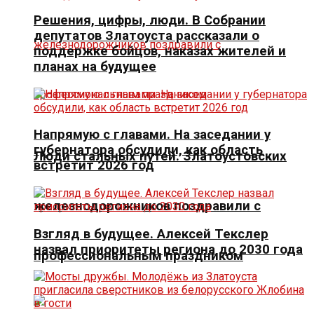
Решения, цифры, люди. В Собрании
депутатов Златоуста рассказали о
поддержке бойцов, наказах жителей и
планах на будущее
Напрямую с главами. На заседании у
губернатора обсудили, как область
Люди стальных путей. Златоустовских
встретит 2026 год
железнодорожников поздравили с
Взгляд в будущее. Алексей Текслер
назвал приоритеты региона до 2030 года
профессиональным праздником