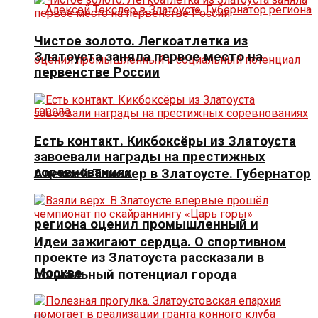
Чистое золото. Легкоатлетка из
Златоуста заняла первое место на
первенстве России
Есть контакт. Кикбоксёры из Златоуста
завоевали награды на престижных
соревнованиях
Алексей Текслер в Златоусте. Губернатор
региона оценил промышленный и
Идеи зажигают сердца. О спортивном
проекте из Златоуста рассказали в
Москве
социальный потенциал города