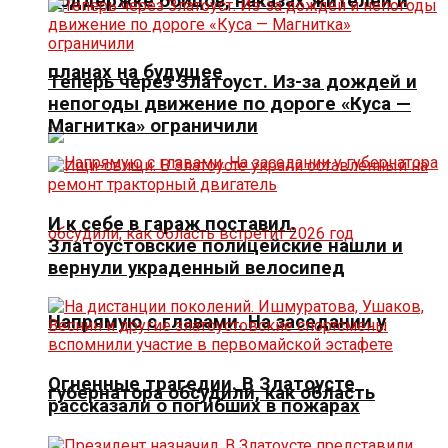
поддержке бойцов, наказах жителей и
планах на будущее
Теперь через Златоуст. Из-за дождей и
непогоды движение по дороге «Куса —
Магнитка» ограничили
И к себе в гараж поставил.
Златоустовские полицейские нашли и
вернули украденный велосипед
Напрямую с главами. На заседании у
Огненные трагедии. В Златоусте
губернатора обсудили, как область
рассказали о погибших в пожарах