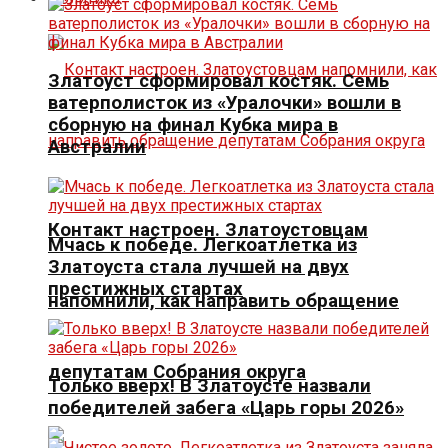
Златоуст сформировал костяк. Семь
ватерполисток из «Уралочки» вошли в
сборную на финал Кубка мира в
Австралии
Контакт настроен. Златоустовцам
Мчась к победе. Легкоатлетка из
Златоуста стала лучшей на двух
престижных стартах
напомнили, как направить обращение
депутатам Собрания округа
Только вверх! В Златоусте назвали
победителей забега «Царь горы 2026»