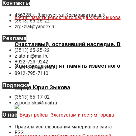
Контакты
456228, г. Златоуст, ул.Космонавтов, д.3
(3513) 65-25-22
zrg-zlat@yandex.ru
Реклама
Счастливый, оставивший наследие. В
(3513) 65-25-22
zlato-ni@mail.ru
8922-723-9242
Златоусте почтят память известного
zlatreklama@mail.ru
8912-795-7110
Подписка
барда Юрия Зыкова
(3513) 65-17-02
zr.podpiska@mail.ru
О нас
Правила использования материалов сайта
RSS