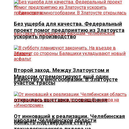
Без ущерба для качества. Федеральный
проект помог предприятию из Златоуста
ускорить производство
Второй заход. Между Златоустом и
Миассом отремонтируют ещё один
Единство в многообразии. В Златоусте
участок трассы
открылась выставка, посвящённая
От инноваций к реализации. Челябинская
народам Челябинской области
область подтвердила статус