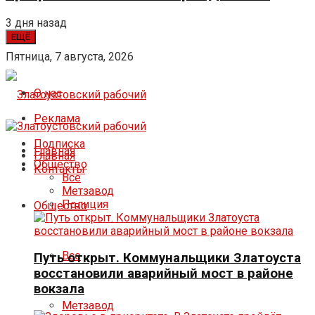
3 дня назад
ЕЩЁ
Пятница, 7 августа, 2026
О нас
Реклама
Подписка
Главная
Главная
Общество
Контакты
Все
Метзавод
Полиция
Общество
Все
Путь открыт. Коммунальщики Златоуста
восстановили аварийный мост в районе
вокзала
Метзавод