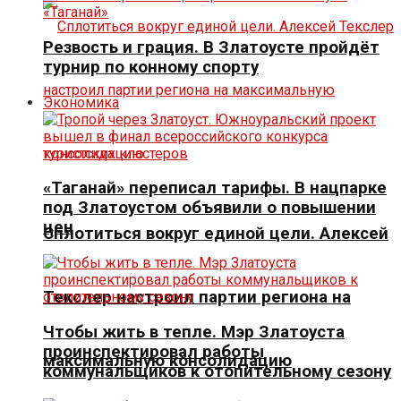
Резвость и грация. В Златоусте пройдёт
турнир по конному спорту
Экономика
«Таганай» переписал тарифы. В нацпарке
под Златоустом объявили о повышении
цен
Сплотиться вокруг единой цели. Алексей
Текслер настроил партии региона на
Чтобы жить в тепле. Мэр Златоуста
проинспектировал работы
максимальную консолидацию
коммунальщиков к отопительному сезону