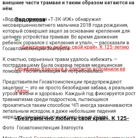
внешние части трамвая и таким образом катаются на
нём.
Задорнова
«Водитель трамвая «Т-3К-ИЖ» обнаружил
несовершеннолетнего мальчика 2018 года рождения,
который совершил зацеп за основание крепления для
цепного устройства трамвая. Во время движения
ребенок сорвался с крепления и упал», — рассказали в
Госавтоинспекции Златоуста.
К счастью, серьезных травм удалось избежать —
пострадавшему была оказана первая медицинская
помощь. Госпитализация не потребовалась.
Представители Госавтоинспекции предупреждают:
зацепинг — это не просто безобидная забава, а реальная
угроза жизни и здоровью. Каждый год фиксируется рост
травматизма среди подростков, пытающихся
прокатиться таким способом. ЧП иногда заканчиваются
летальным исходом, а даже небольшие падения
нередко становятся причин серьёзных травм.
«Безгранично любить свой край». К 125-
Фото
Госавтоинспекция Златоуста