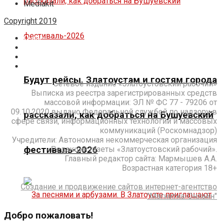
Mediakit
Copyright 2019
О нас
Реклама
Подписка
Контакты
Будут рейсы. Златоустам и гостям города
Сетевое издание «Златоустовский рабочий»
Выписка из реестра зарегистрированных средств
массовой информации: ЭЛ № ФС 77 - 79206 от
09.10.2020 выдано Федеральной службой по надзору в
рассказали, как добраться на Бушуевский
сфере связи, информационных технологий и массовых
коммуникаций (Роскомнадзор)
Учредители: Автономная некоммерческая организация
фестиваль-2026
«Редакция газеты «Златоустовский рабочий».
Главный редактор сайта: Мармышев А.А.
Возрастная категория 18+
Создание и продвижение сайтов интернет-агентство
"Магнитка-Онлайн"
Добро пожаловать!