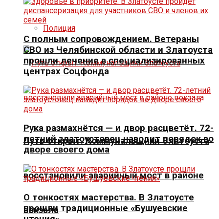
Полиция
С полным сопровождением. Ветераны
СВО из Челябинской области и Златоуста
прошли лечение в специализированных
центрах Соцфонда
Рука размахнётся — и двор расцветёт. 72-
летний златоустовец наводит порядок во
Путь открыт. Коммунальщики Златоуста
дворе своего дома
восстановили аварийный мост в районе
О тонкостях мастерства. В Златоусте
прошли традиционные «Бушуевские
вокзала
чтения»