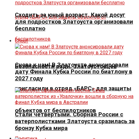
Сходить за юный возраст. Какой досуг
для подростков Златоуста организовали
бесплатно
Спорт
Снова к нам! В Златоусте анонсировали
Безопасности ради. Златоустовцев
дату Финала Кубка России по биатлону в
2027 году
пригласили в отряд «БАРС» для защиты
объектов от беспилотников
Стали четвертыми. Сборная России с
ватерполистками Златоуста сразилась за
бронзу Кубка мира
Политика