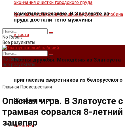
Заметили прохожие. В Златоусте из
пруда достали тело мужчины
No Result
Все результаты
No Result
Мосты дружбы. Молодёжь из Златоуста
Все результаты
пригласила сверстников из белорусского
Главная
Происшествия
Опасная игра. В Златоусте с
Жлобина в гости
трамвая сорвался 8-летний
зацепер
Культура