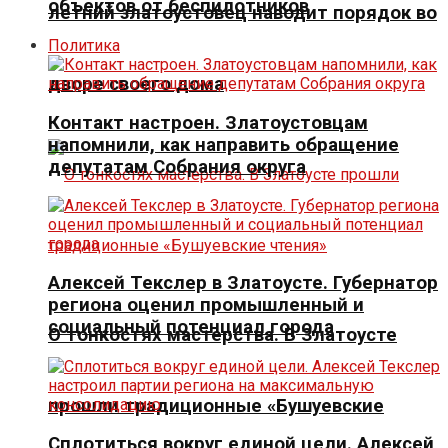
объектов от беспилотников
летний златоустовец наводит порядок во
Политика
дворе своего дома
Контакт настроен. Златоустовцам
напомнили, как направить обращение
депутатам Собрания округа
Алексей Текслер в Златоусте. Губернатор
региона оценил промышленный и
социальный потенциал города
О тонкостях мастерства. В Златоусте
прошли традиционные «Бушуевские
Сплотиться вокруг единой цели. Алексей