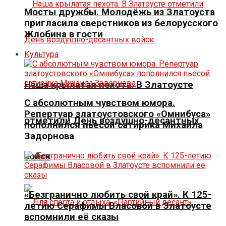
Мосты дружбы. Молодёжь из Златоуста
пригласила сверстников из белорусского
Жлобина в гости
Культура
Наша крылатая пехота. В Златоусте
С абсолютным чувством юмора.
Репертуар златоустовского «Омнибуса»
отметили День воздушно-десантных
пополнился пьесой сатирика Михаила
Задорнова
войск
«Безгранично любить свой край». К 125-
летию Серафимы Власовой в Златоусте
вспомнили её сказы