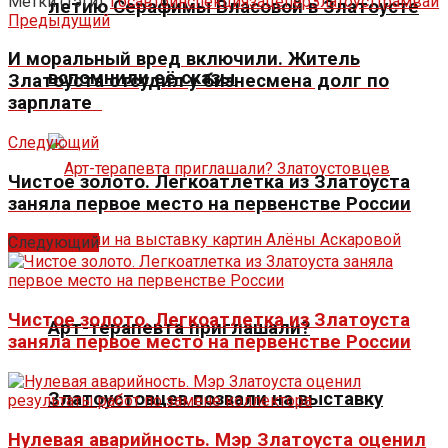
Метки (Тэги):
Госавтоинспекция
зацепер
Златоуст
трамвай
летию Серафимы Власовой в Златоусте
Предыдущий
И моральный вред включили. Житель
вспомнили её сказы
Златоуста отсудил у бизнесмена долг по
зарплате
Следующий
Чистое золото. Легкоатлетка из Златоуста
заняла первое место на первенстве России
Следующий
Чистое золото. Легкоатлетка из Златоуста
Арт-терапевта приглашали?
заняла первое место на первенстве России
Златоустовцев позвали на выставку
Нулевая аварийность. Мэр Златоуста оценил