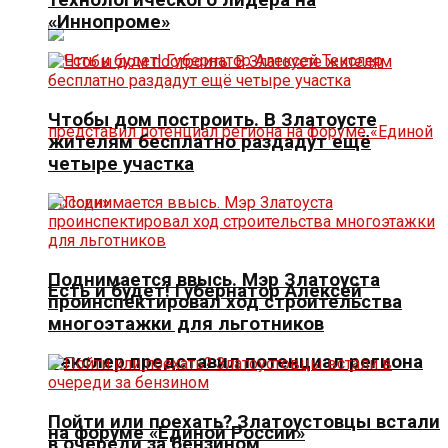
технологического лидера на
«Иннопроме»
Чтобы дом построить. В Златоусте
жителям бесплатно раздадут ещё
четыре участка
Поднимается ввысь. Мэр Златоуста
Есть и будет! Губернатор Алексей
проинспектировал ход строительства
многоэтажки для льготников
Текслер представил потенциал региона
Пойти или поехать? Златоустовцы встали
на форуме «Единой России»
в очереди за бензином