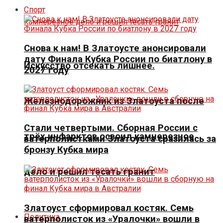
Спорт
Снова к нам! В Златоусте анонсировали
дату Финала Кубка России по биатлону в
Искусство отсекать лишнее.
2027 году
Железнодорожник из Златоуста после
Стали четвертыми. Сборная России с
трёх инфарктов освоил камнерезное
ватерполистками Златоуста сразилась за
бронзу Кубка мира
дело и решил тесать гранит
Златоуст сформировал костяк. Семь
Политика
ватерполисток из «Уралочки» вошли в