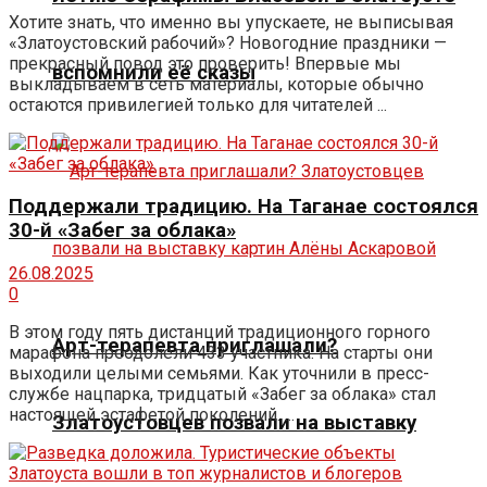
Хотите знать, что именно вы упускаете, не выписывая
«Златоустовский рабочий»? Новогодние праздники —
прекрасный повод это проверить! Впервые мы
вспомнили её сказы
выкладываем в сеть материалы, которые обычно
остаются привилегией только для читателей ...
Поддержали традицию. На Таганае состоялся
30-й «Забег за облака»
26.08.2025
0
В этом году пять дистанций традиционного горного
Арт-терапевта приглашали?
марафона преодолели 433 участника. На старты они
выходили целыми семьями. Как уточнили в пресс-
службе нацпарка, тридцатый «Забег за облака» стал
настоящей эстафетой поколений. ...
Златоустовцев позвали на выставку