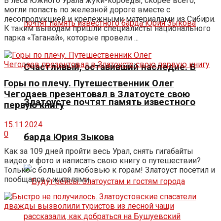
В леса Южного Урала жуки-короеды, скорее всего,
могли попасть по железной дороге вместе с
лесопродукцией и крепёжными материалами из Сибири.
К таким выводам пришли специалисты национального
парка «Таганай», которые провели ...
Счастливый, оставивший наследие. В
Горы по плечу. Путешественник Олег
Чегодаев презентовал в Златоусте свою
Златоусте почтят память известного
первую книгу
15.11.2024
0
барда Юрия Зыкова
Как за 109 дней пройти весь Урал, снять гигабайты
видео и фото и написать свою книгу о путешествии?
Только с большой любовью к горам! Златоуст посетил и
пообщался с жителями ...