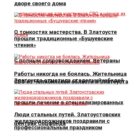
дворе своего дома
О тонкостях мастерства. В Златоусте
прошли традиционные «Бушуевские
чтения»
С полным сопровождением. Ветераны
Работы никогда не боялась. Жительница
Златоуста отметила столетний юбилей
СВО из Челябинской области и Златоуста
прошли лечение в специализированных
Люди стальных путей. Златоустовских
железнодорожников поздравили с
центрах Соцфонда
профессиональным праздником