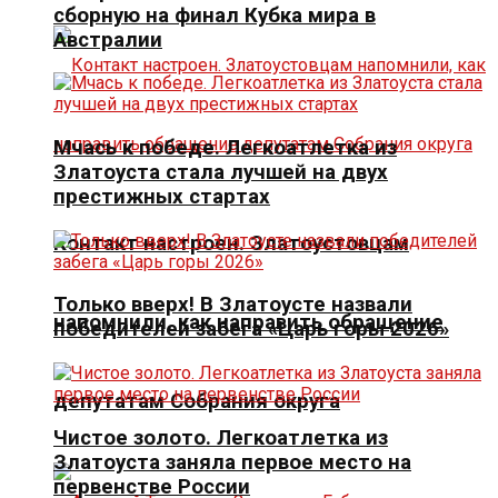
сборную на финал Кубка мира в
Австралии
Мчась к победе. Легкоатлетка из
Златоуста стала лучшей на двух
престижных стартах
Контакт настроен. Златоустовцам
Только вверх! В Златоусте назвали
напомнили, как направить обращение
победителей забега «Царь горы 2026»
депутатам Собрания округа
Чистое золото. Легкоатлетка из
Златоуста заняла первое место на
первенстве России