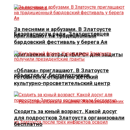
За песнями и арбузами. В Златоусте
Безопасности ради. Златоустовцев
приглашают на традиционный
бардовский фестиваль у берега Ая
пригласили в отряд «БАРС» для защиты
«Облака» приглашают. В Златоусте
объектов от беспилотников
готовится к открытию детский
культурно-просветительский центр
Сходить за юный возраст. Какой досуг
для подростков Златоуста организовали
бесплатно