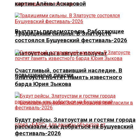
картин Алёны Аскаровой
Выплаты пересмотрели. Работающие
Традициями сильны. В Златоусте
состоялся Бушуевский фестиваль-2026
златоустовцы в августе получат
Счастливый, оставивший наследие. В
повышенные пенсии
Златоусте почтят память известного
барда Юрия Зыкова
Будут рейсы. Златоустам и гостям города
рассказали, как добраться на Бушуевский
фестиваль-2026