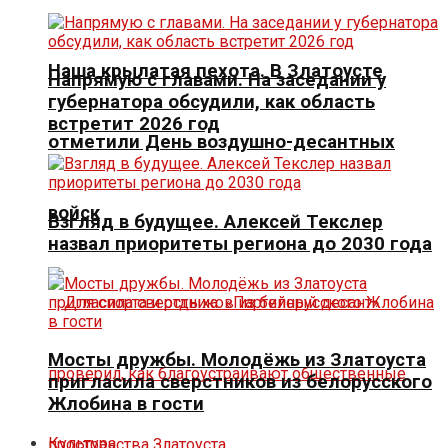
Наша крылатая пехота. В Златоусте
Напрямую с главами. На заседании у
губернатора обсудили, как область
встретит 2026 год
отметили День воздушно-десантных
войск
Взгляд в будущее. Алексей Текслер
назвал приоритеты региона до 2030 года
Мосты дружбы. Молодёжь из Златоуста
пригласила сверстников из белорусского
Жлобина в гости
Культура