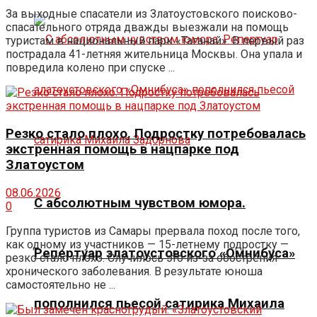
За выходные спасатели из Златоустовского поисково-
спасательного отряда дважды выезжали на помощь
туристам в национальный парк «Таганай». В первый раз
пострадала 41-летняя жительница Москвы. Она упала и
повредила колено при спуске ...
Резко стало плохо. Подростку потребовалась
экстренная помощь в нацпарке под
Златоустом
08.06.2026
С абсолютным чувством юмора.
0
Группа туристов из Самары прервала поход после того,
как одному из участников — 15-летнему подростку —
Репертуар златоустовского «Омнибуса»
резко стало плохо. Случилось это из-за обострения
хронического заболевания. В результате юноша
самостоятельно не ...
пополнился пьесой сатирика Михаила