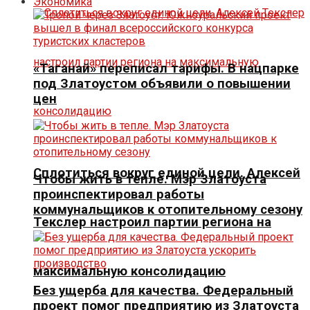
Экономика
«Таганай» переписал тарифы. В нацпарке
под Златоустом объявили о повышении
цен
Сплотиться вокруг единой цели. Алексей
Чтобы жить в тепле. Мэр Златоуста
проинспектировал работы
коммунальщиков к отопительному сезону
Текслер настроил партии региона на
максимальную консолидацию
Без ущерба для качества. Федеральный
проект помог предприятию из Златоуста