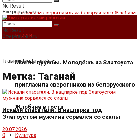
No Result
Все результаты
No Result
Все результаты
Главная
Tag
Таганай
Мосты дружбы. Молодёжь из Златоуста
Метка:
Таганай
пригласила сверстников из белорусского
Жлобина в гости
Искали спасатели. В нацпарке под
Златоустом мужчина сорвался со скалы
20.07.2026
Культура
0