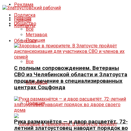
Реклама
Подписка
Главная
Главная
Общество
Контакты
Все
Метзавод
Полиция
Общество
Все
С полным сопровождением. Ветераны
СВО из Челябинской области и Златоуста
прошли лечение в специализированных
Метзавод
центрах Соцфонда
Полиция
Рука размахнётся — и двор расцветёт. 72-
летний златоустовец наводит порядок во