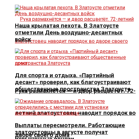
Наша крылатая пехота. В Златоусте
отметили День воздушно-десантных
войск
Для спорта и отдыха. «Партийный
десант» проверил, как благоустраивают
общественные пространства Златоуста
Рука размахнётся — и двор расцветёт. 72-
летний златоустовец наводит порядок во
Выплаты пересмотрели. Работающие
златоустовцы в августе получат
дворе своего дома
повышенные пенсии