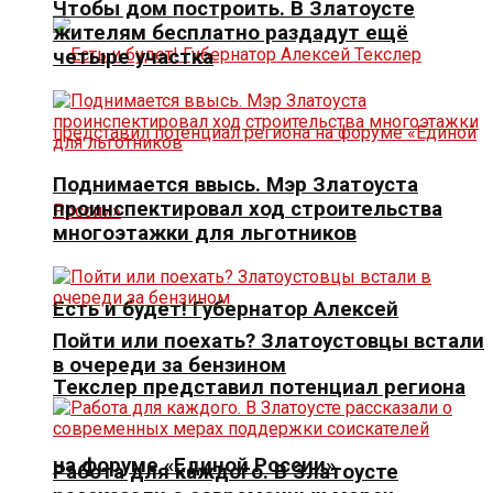
Чтобы дом построить. В Златоусте
жителям бесплатно раздадут ещё
четыре участка
Поднимается ввысь. Мэр Златоуста
проинспектировал ход строительства
многоэтажки для льготников
Есть и будет! Губернатор Алексей
Пойти или поехать? Златоустовцы встали
в очереди за бензином
Текслер представил потенциал региона
на форуме «Единой России»
Работа для каждого. В Златоусте