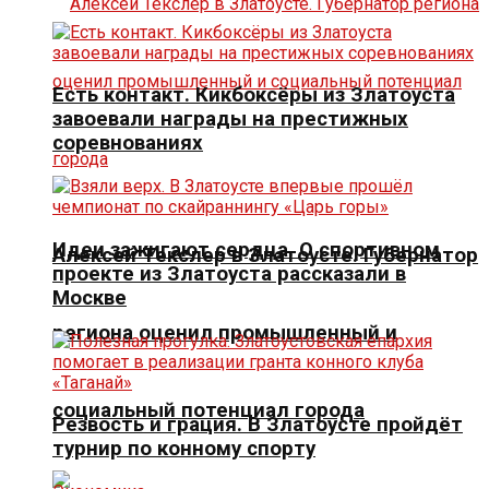
Есть контакт. Кикбоксёры из Златоуста
завоевали награды на престижных
соревнованиях
Идеи зажигают сердца. О спортивном
Алексей Текслер в Златоусте. Губернатор
проекте из Златоуста рассказали в
Москве
региона оценил промышленный и
социальный потенциал города
Резвость и грация. В Златоусте пройдёт
турнир по конному спорту