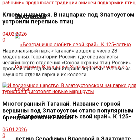
Клювы и крылья. В нацпарке под Златоустом
Задорнова
устроили перепись птиц
04.02.2026
0
Национальный парк «Таганай» вошёл в число 28
модельных территорий России, где специалисты
челябинского отделения «Союза охраны птиц России»
провели ежегодный мониторинг пернатых. Учёные из
научного отдела парка и их коллеги ...
Многогранный Таганай. Название горной
вершины под Златоустом стало популярным
«Безгранично любить свой край». К 125-
брендом по всей России
06.01.2026
0
летию Серафимы Власовой в Златоусте