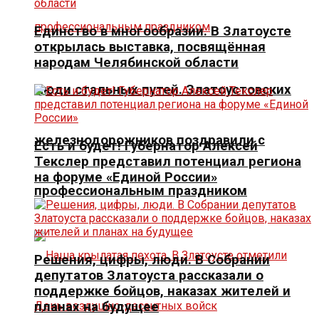
Единство в многообразии. В Златоусте
открылась выставка, посвящённая
народам Челябинской области
Люди стальных путей. Златоустовских
железнодорожников поздравили с
Есть и будет! Губернатор Алексей
Текслер представил потенциал региона
на форуме «Единой России»
профессиональным праздником
Решения, цифры, люди. В Собрании
депутатов Златоуста рассказали о
поддержке бойцов, наказах жителей и
планах на будущее