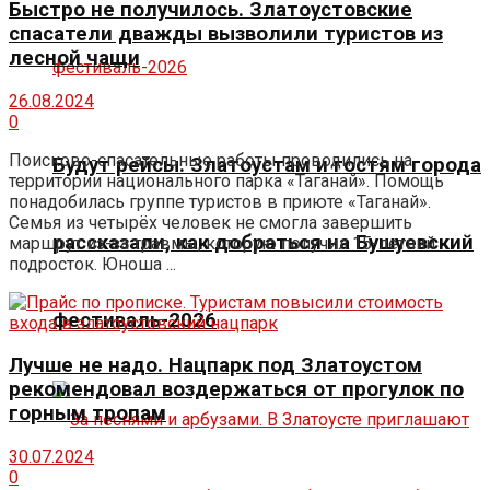
Быстро не получилось. Златоустовские
спасатели дважды вызволили туристов из
лесной чащи
26.08.2024
0
Поисково-спасательные работы проводились на
Будут рейсы. Златоустам и гостям города
территории национального парка «Таганай». Помощь
понадобилась группе туристов в приюте «Таганай».
Семья из четырёх человек не смогла завершить
рассказали, как добраться на Бушуевский
маршрут из-за травмы, которую получил 15-летний
подросток. Юноша ...
фестиваль-2026
Лучше не надо. Нацпарк под Златоустом
рекомендовал воздержаться от прогулок по
горным тропам
30.07.2024
0