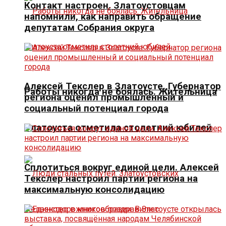
Контакт настроен. Златоустовцам
напомнили, как направить обращение
депутатам Собрания округа
Алексей Текслер в Златоусте. Губернатор
Работы никогда не боялась. Жительница
региона оценил промышленный и
социальный потенциал города
Златоуста отметила столетний юбилей
Сплотиться вокруг единой цели. Алексей
Текслер настроил партии региона на
максимальную консолидацию