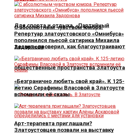
Для спорта и отдыха. «Партийный
С абсолютным чувством юмора.
Репертуар златоустовского «Омнибуса»
пополнился пьесой сатирика Михаила
десант» проверил, как благоустраивают
Задорнова
общественные пространства Златоуста
«Безгранично любить свой край». К 125-
летию Серафимы Власовой в Златоусте
вспомнили её сказы
Арт-терапевта приглашали?
Златоустовцев позвали на выставку