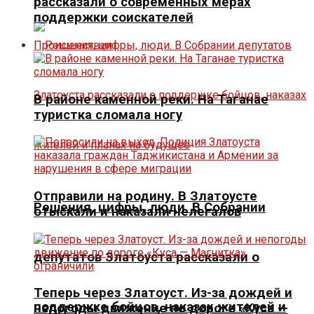
рассказали о современных мерах
поддержки соискателей
Происшествия
В районе каменной реки. На Таганае
туристка сломала ногу
Отправили на родину. В Златоусте
Решения, цифры, люди. В Собрании
отыскали и наказали нелегалов
депутатов Златоуста рассказали о
Теперь через Златоуст. Из-за дождей и
поддержке бойцов, наказах жителей и
непогоды движение по дороге «Куса —