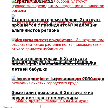
встретит 2026 год
Стало плохо во время сборов. Златоуст
прощается с президентом Федерации
альпинистов региона
Ушла и не вернулась. В Златоусте
Взгляд в будущее. Алексей Текслер
волонтёры подключились к поиску 88-
летней бабушки
назвал приоритеты региона до 2030 года
Заметили прохожие. В Златоусте из
пруда достали тело мужчины