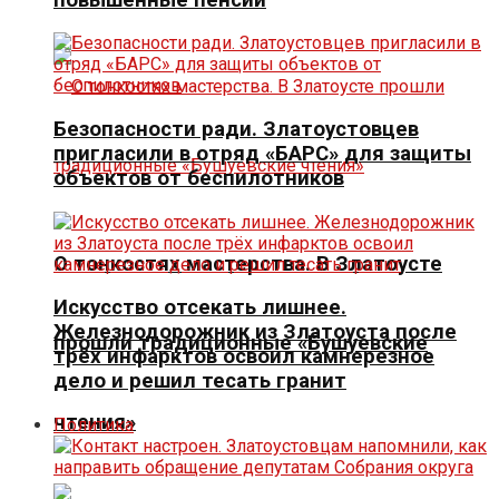
Безопасности ради. Златоустовцев
пригласили в отряд «БАРС» для защиты
объектов от беспилотников
О тонкостях мастерства. В Златоусте
Искусство отсекать лишнее.
Железнодорожник из Златоуста после
прошли традиционные «Бушуевские
трёх инфарктов освоил камнерезное
дело и решил тесать гранит
чтения»
Политика