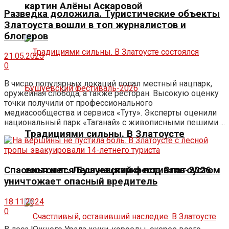
картин Алёны Аскаровой
Разведка доложила. Туристические объекты
Златоуста вошли в топ журналистов и
блогеров
21.05.2025
0
В число популярных локаций попал местный нацпарк,
оружейная слобода, а также ресторан. Высокую оценку
точки получили от профессионального
медиасообщества и сервиса «Туту». Эксперты оценили
национальный парк «Таганай» с живописными пешими ...
Традициями сильны. В Златоусте
Спасенья нет. Леса нацпарка под Златоустом
состоялся Бушуевский фестиваль-2026
уничтожает опасный вредитель
18.11.2024
0