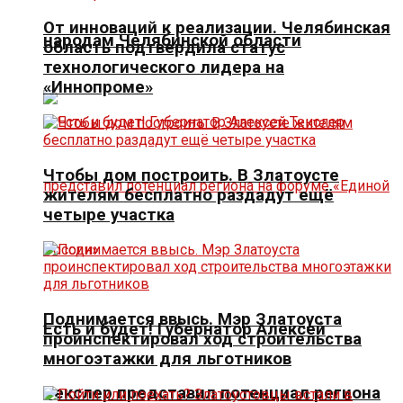
От инноваций к реализации. Челябинская
народам Челябинской области
область подтвердила статус
технологического лидера на
«Иннопроме»
Чтобы дом построить. В Златоусте
жителям бесплатно раздадут ещё
четыре участка
Поднимается ввысь. Мэр Златоуста
Есть и будет! Губернатор Алексей
проинспектировал ход строительства
многоэтажки для льготников
Текслер представил потенциал региона