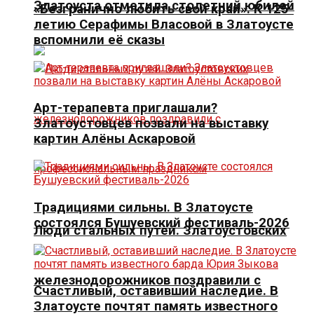
Златоуста отметила столетний юбилей
«Безгранично любить свой край». К 125-
летию Серафимы Власовой в Златоусте
вспомнили её сказы
Арт-терапевта приглашали?
Златоустовцев позвали на выставку
картин Алёны Аскаровой
Традициями сильны. В Златоусте
состоялся Бушуевский фестиваль-2026
Люди стальных путей. Златоустовских
железнодорожников поздравили с
Счастливый, оставивший наследие. В
Златоусте почтят память известного