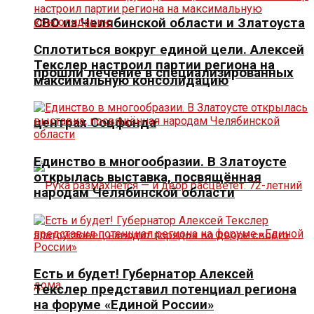
СВО из Челябинской области и Златоуста
Сплотиться вокруг единой цели. Алексей
Текслер настроил партии региона на
прошли лечение в специализированных
максимальную консолидацию
центрах Соцфонда
Единство в многообразии. В Златоусте
открылась выставка, посвящённая
народам Челябинской области
Есть и будет! Губернатор Алексей
Текслер представил потенциал региона
на форуме «Единой России»