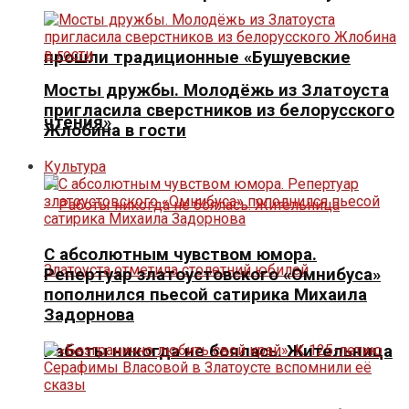
прошли традиционные «Бушуевские
Мосты дружбы. Молодёжь из Златоуста
пригласила сверстников из белорусского
чтения»
Жлобина в гости
Культура
С абсолютным чувством юмора.
Репертуар златоустовского «Омнибуса»
пополнился пьесой сатирика Михаила
Задорнова
Работы никогда не боялась. Жительница