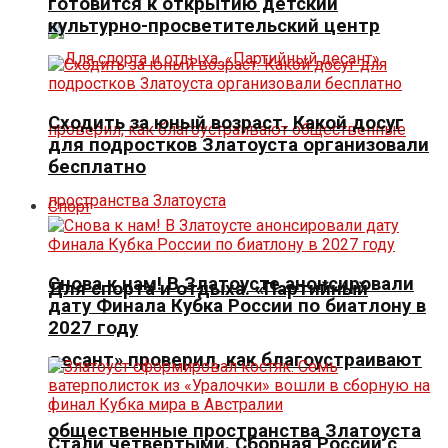
готовится к открытию детский
культурно-просветительский центр
Сходить за юный возраст. Какой досуг
для подростков Златоуста организовали
бесплатно
Спорт
Снова к нам! В Златоусте анонсировали
Для спорта и отдыха. «Партийный
дату Финала Кубка России по биатлону в
2027 году
десант» проверил, как благоустраивают
общественные пространства Златоуста
Стали четвертыми. Сборная России с