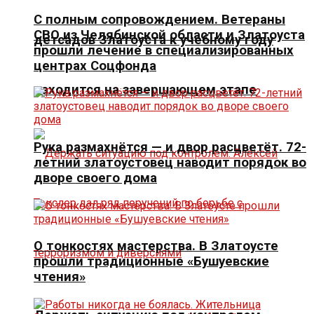
С полным сопровождением. Ветераны
СВО из Челябинской области и Златоуста
детсадов Златоуста к учебному году
прошли лечение в специализированных
центрах Соцфонда
находится на завершающем этапе
Рука размахнётся — и двор расцветёт. 72-
летний златоустовец наводит порядок во
дворе своего дома
О тонкостях мастерства. В Златоусте
прошли традиционные «Бушуевские
чтения»