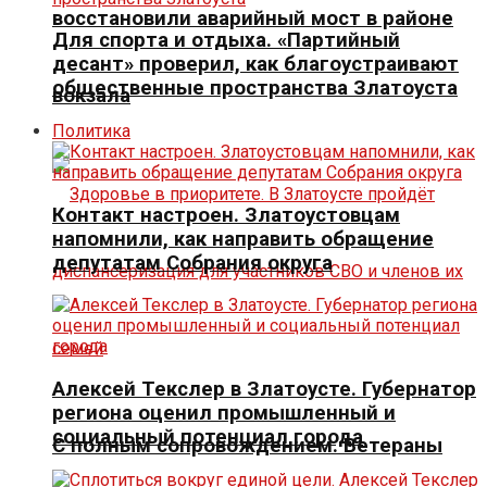
восстановили аварийный мост в районе
Для спорта и отдыха. «Партийный
десант» проверил, как благоустраивают
общественные пространства Златоуста
вокзала
Политика
Контакт настроен. Златоустовцам
напомнили, как направить обращение
депутатам Собрания округа
Алексей Текслер в Златоусте. Губернатор
региона оценил промышленный и
социальный потенциал города
С полным сопровождением. Ветераны