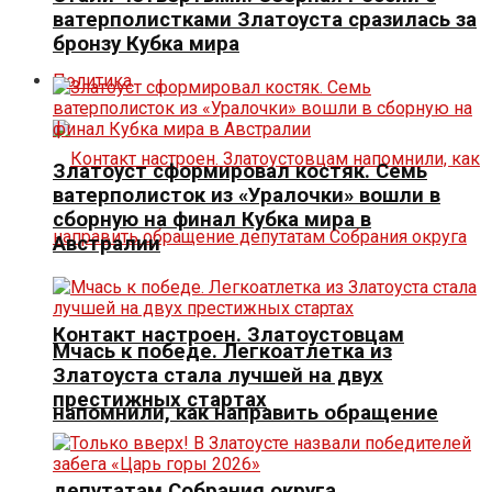
ватерполистками Златоуста сразилась за
бронзу Кубка мира
Политика
Златоуст сформировал костяк. Семь
ватерполисток из «Уралочки» вошли в
сборную на финал Кубка мира в
Австралии
Контакт настроен. Златоустовцам
Мчась к победе. Легкоатлетка из
Златоуста стала лучшей на двух
престижных стартах
напомнили, как направить обращение
депутатам Собрания округа