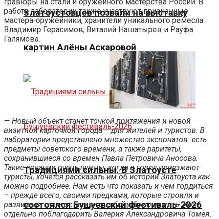
гравюры на стали и оружейного мастерства России. В
работе лаборатории также участвуют признанные
Златоустовцев позвали на выставку
мастера‑оружейники, хранители уникального ремесла:
Владимир Герасимов, Виталий Нашатырев и Рауфа
Галямова.
картин Алёны Аскаровой
— Новый объект станет точкой притяжения и новой
визитной карточкой города – для жителей и туристов. В
лаборатории представлено множество экспонатов: есть
предметы советского времени, а также раритеты,
сохранившиеся со времен Павла Петровича Аносова.
Такие локации очень нужны: когда в город приезжают
Традициями сильны. В Златоусте
туристы, хочется рассказать им об истории Златоуста как
можно подробнее. Нам есть что показать и чем гордиться
– прежде всего, своими предками, которые строили и
состоялся Бушуевский фестиваль-2026
развивали его и оставили о себе добрую память. Хочу
отдельно поблагодарить Валерия Александровича Томея.