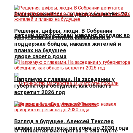
Рука размахнётся — и двор расцветёт. 72-
Решения, цифры, люди. В Собрании
летний златоустовец наводит порядок во
депутатов Златоуста рассказали о
поддержке бойцов, наказах жителей и
планах на будущее
дворе своего дома
Напрямую с главами. На заседании у
губернатора обсудили, как область
встретит 2026 год
Взгляд в будущее. Алексей Текслер
назвал приоритеты региона до 2030 года
О тонкостях мастерства. В Златоусте