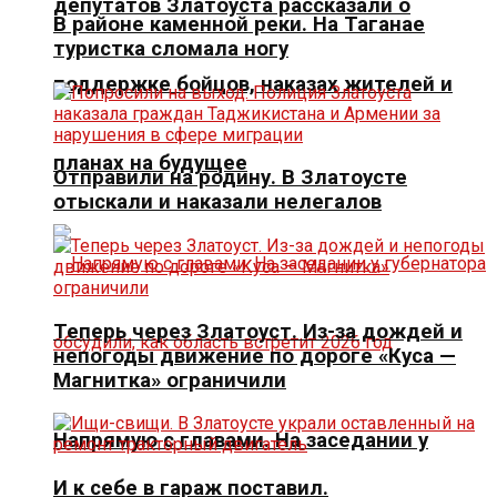
депутатов Златоуста рассказали о
В районе каменной реки. На Таганае
туристка сломала ногу
поддержке бойцов, наказах жителей и
планах на будущее
Отправили на родину. В Златоусте
отыскали и наказали нелегалов
Теперь через Златоуст. Из-за дождей и
непогоды движение по дороге «Куса —
Магнитка» ограничили
Напрямую с главами. На заседании у
И к себе в гараж поставил.