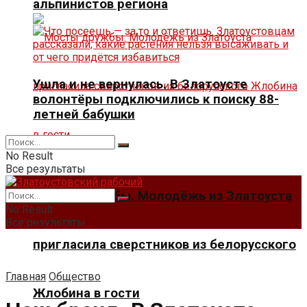
альпинистов региона
Ушла и не вернулась. В Златоусте
волонтёры подключились к поиску 88-
летней бабушки
No Result
Все результаты
Мосты дружбы. Молодёжь из Златоуста
No Result
Все результаты
пригласила сверстников из белорусского
Главная
Общество
Жлобина в гости