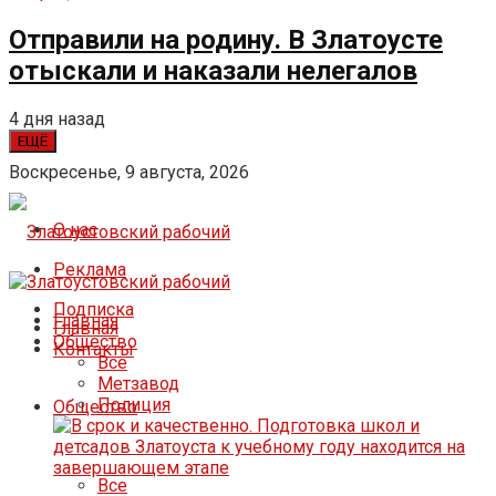
Отправили на родину. В Златоусте
отыскали и наказали нелегалов
4 дня назад
ЕЩЁ
Воскресенье, 9 августа, 2026
О нас
Реклама
Подписка
Главная
Главная
Общество
Контакты
Все
Метзавод
Полиция
Общество
Все