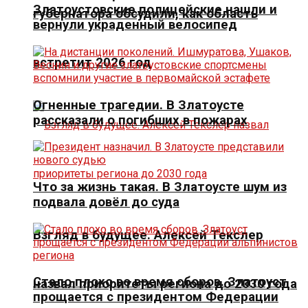
Златоустовские полицейские нашли и
губернатора обсудили, как область
вернули украденный велосипед
встретит 2026 год
Огненные трагедии. В Златоусте
рассказали о погибших в пожарах
Что за жизнь такая. В Златоусте шум из
подвала довёл до суда
Взгляд в будущее. Алексей Текслер
Стало плохо во время сборов. Златоуст
назвал приоритеты региона до 2030 года
прощается с президентом Федерации