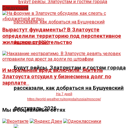
Следующий
Вырастут фундаменты? В Златоусте
определили территорию под перспективное
жилищное строительство
Будут рейсы. Златоустам и гостям города
И моральный вред включили. Житель
Златоуста отсудил у бизнесмена долг по
зарплате
рассказали, как добраться на Бушуевский
На 7 дней
https://world-weather.ru/pogoda/russia/moscow/
фестиваль-2026
Мы в социальных сетях