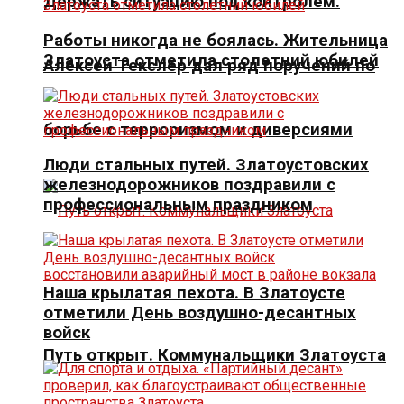
Держать ситуацию под контролем.
Работы никогда не боялась. Жительница
Златоуста отметила столетний юбилей
Алексей Текслер дал ряд поручений по
борьбе с терроризмом и диверсиями
Люди стальных путей. Златоустовских
железнодорожников поздравили с
профессиональным праздником
Наша крылатая пехота. В Златоусте
отметили День воздушно-десантных
войск
Путь открыт. Коммунальщики Златоуста