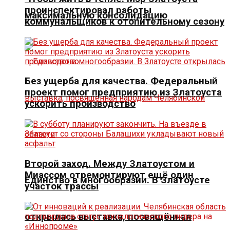
проинспектировал работы
максимальную консолидацию
коммунальщиков к отопительному сезону
Без ущерба для качества. Федеральный
проект помог предприятию из Златоуста
ускорить производство
Второй заход. Между Златоустом и
Миассом отремонтируют ещё один
Единство в многообразии. В Златоусте
участок трассы
открылась выставка, посвящённая