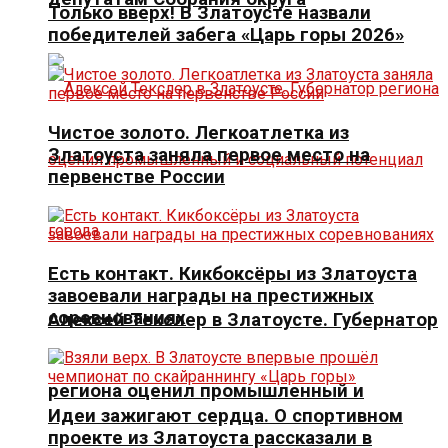
Только вверх! В Златоусте назвали
победителей забега «Царь горы 2026»
Чистое золото. Легкоатлетка из
Златоуста заняла первое место на
первенстве России
Есть контакт. Кикбоксёры из Златоуста
завоевали награды на престижных
соревнованиях
Алексей Текслер в Златоусте. Губернатор
региона оценил промышленный и
Идеи зажигают сердца. О спортивном
проекте из Златоуста рассказали в