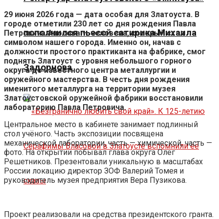
29 июня 2026 года — дата особая для Златоуста. В
городе отметили 230 лет со дня рождения Павла
пополнился пьесой сатирика Михаила
Петровича Аносова — человека, который стал
символом нашего города. Именно он, начав с
должности простого практиканта на фабрике, смог
поднять Златоуст с уровня небольшого горного
Задорнова
округа до известного центра металлургии и
оружейного мастерства. В честь дня рождения
именитого металлурга на территории музея
Златоустовской оружейной фабрики восстановили
лабораторию Павла Петровича.
Центральное место в кабинете занимает подлинный
стол учёного. Часть экспозиции посвящена
механической лаборатории, часть — химической, часть —
фото. На открытии побывал глава округа Олег
Решетников. Презентовали уникальную в масштабах
России локацию директор ЗОФ Валерий Томея и
руководитель музея предприятия Вера Пузикова.
Проект реализовали на средства президентского гранта.