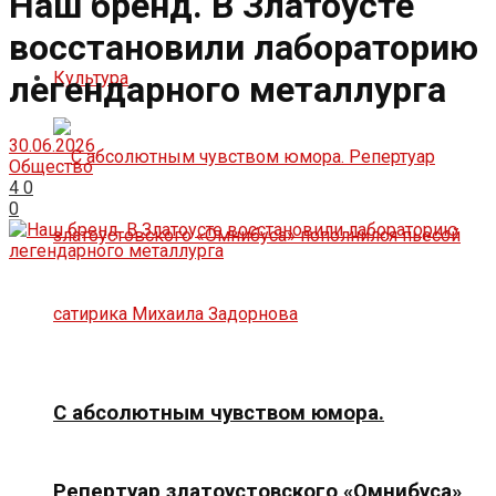
Наш бренд. В Златоусте
восстановили лабораторию
Культура
легендарного металлурга
30.06.2026
Общество
4
0
0
С абсолютным чувством юмора.
Репертуар златоустовского «Омнибуса»