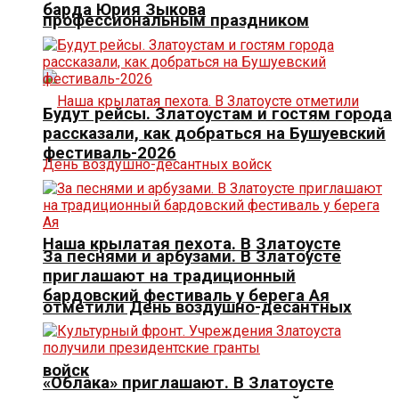
барда Юрия Зыкова
профессиональным праздником
Будут рейсы. Златоустам и гостям города
рассказали, как добраться на Бушуевский
фестиваль-2026
Наша крылатая пехота. В Златоусте
За песнями и арбузами. В Златоусте
приглашают на традиционный
бардовский фестиваль у берега Ая
отметили День воздушно-десантных
войск
«Облака» приглашают. В Златоусте