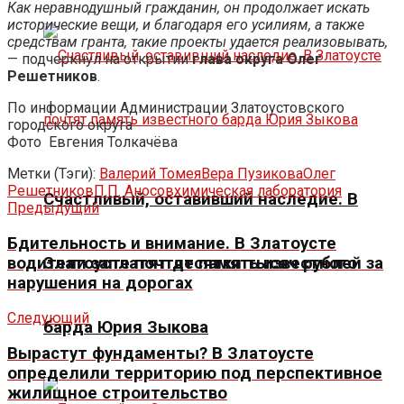
Как неравнодушный гражданин, он продолжает искать
исторические вещи, и благодаря его усилиям, а также
средствам гранта, такие проекты удается реализовывать,
— подчеркнул на открытии
глава округа Олег
Решетников
.
По информации Администрации Златоустовского
городского округа
Фото
Евгения Толкачёва
Метки (Тэги):
Валерий Томея
Вера Пузикова
Олег
Решетников
П.П. Аносов
химическая лаборатория
Счастливый, оставивший наследие. В
Предыдущий
Бдительность и внимание. В Златоусте
водители заплатят десятки тысяч рублей за
Златоусте почтят память известного
нарушения на дорогах
Следующий
барда Юрия Зыкова
Вырастут фундаменты? В Златоусте
определили территорию под перспективное
жилищное строительство