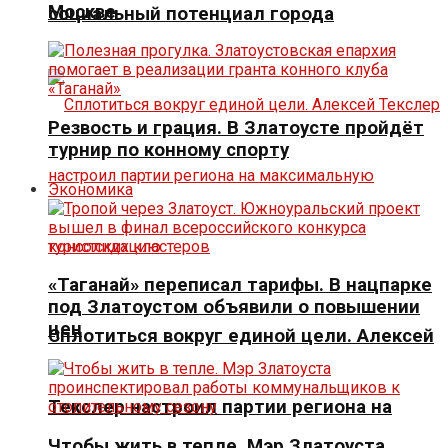
Москве
социальный потенциал города
Резвость и грация. В Златоусте пройдёт
турнир по конному спорту
Экономика
«Таганай» переписал тарифы. В нацпарке
под Златоустом объявили о повышении
цен
Сплотиться вокруг единой цели. Алексей
Текслер настроил партии региона на
Чтобы жить в тепле. Мэр Златоуста