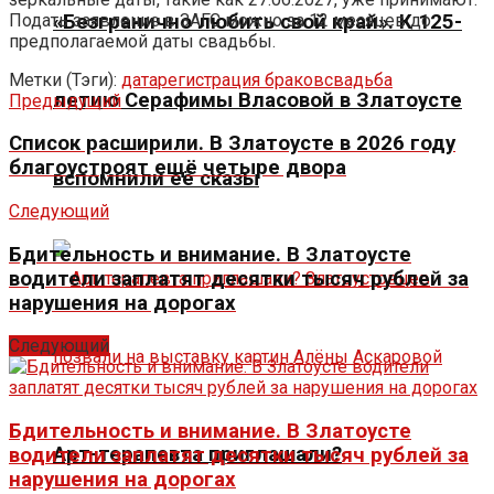
Подать заявление в ЗАГС можно за 12 месяцев до
«Безгранично любить свой край». К 125-
предполагаемой даты свадьбы.
Метки (Тэги):
дата
регистрация браков
свадьба
летию Серафимы Власовой в Златоусте
Предыдущий
Список расширили. В Златоусте в 2026 году
благоустроят ещё четыре двора
вспомнили её сказы
Следующий
Бдительность и внимание. В Златоусте
водители заплатят десятки тысяч рублей за
нарушения на дорогах
Следующий
Бдительность и внимание. В Златоусте
Арт-терапевта приглашали?
водители заплатят десятки тысяч рублей за
нарушения на дорогах