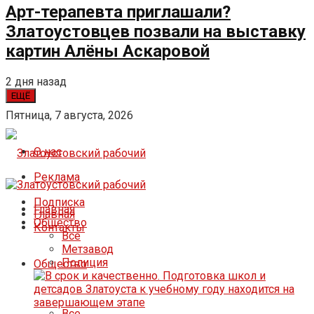
Арт-терапевта приглашали?
Златоустовцев позвали на выставку
картин Алёны Аскаровой
2 дня назад
ЕЩЁ
Пятница, 7 августа, 2026
О нас
Реклама
Подписка
Главная
Главная
Общество
Контакты
Все
Метзавод
Полиция
Общество
Все