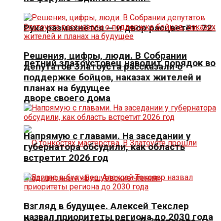
Рука размахнётся — и двор расцветёт. 72-
Решения, цифры, люди. В Собрании
летний златоустовец наводит порядок во
депутатов Златоуста рассказали о
поддержке бойцов, наказах жителей и
планах на будущее
дворе своего дома
Напрямую с главами. На заседании у
губернатора обсудили, как область
встретит 2026 год
Взгляд в будущее. Алексей Текслер
назвал приоритеты региона до 2030 года