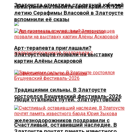
Златоуста отметила столетний юбилей
«Безгранично любить свой край». К 125-
летию Серафимы Власовой в Златоусте
вспомнили её сказы
Арт-терапевта приглашали?
Златоустовцев позвали на выставку
картин Алёны Аскаровой
Традициями сильны. В Златоусте
состоялся Бушуевский фестиваль-2026
Люди стальных путей. Златоустовских
железнодорожников поздравили с
Счастливый, оставивший наследие. В
Златоусте почтят память известного