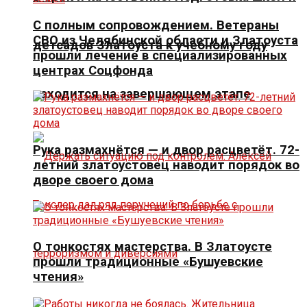
С полным сопровождением. Ветераны
СВО из Челябинской области и Златоуста
детсадов Златоуста к учебному году
прошли лечение в специализированных
центрах Соцфонда
находится на завершающем этапе
Рука размахнётся — и двор расцветёт. 72-
летний златоустовец наводит порядок во
дворе своего дома
О тонкостях мастерства. В Златоусте
прошли традиционные «Бушуевские
чтения»