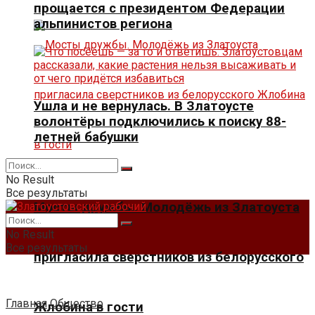
прощается с президентом Федерации
альпинистов региона
Ушла и не вернулась. В Златоусте
волонтёры подключились к поиску 88-
летней бабушки
No Result
Все результаты
Мосты дружбы. Молодёжь из Златоуста
No Result
Все результаты
пригласила сверстников из белорусского
Главная
Общество
Жлобина в гости