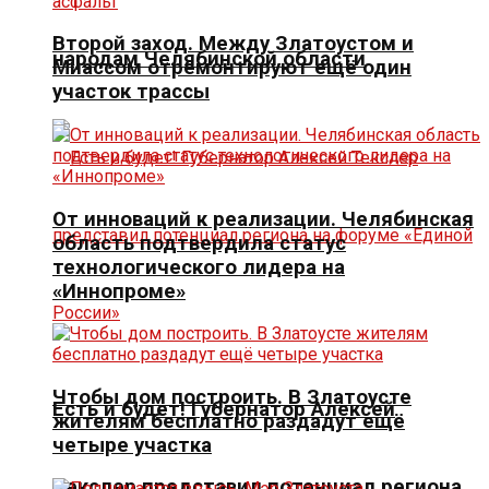
Второй заход. Между Златоустом и
народам Челябинской области
Миассом отремонтируют ещё один
участок трассы
От инноваций к реализации. Челябинская
область подтвердила статус
технологического лидера на
«Иннопроме»
Чтобы дом построить. В Златоусте
Есть и будет! Губернатор Алексей
жителям бесплатно раздадут ещё
четыре участка
Текслер представил потенциал региона