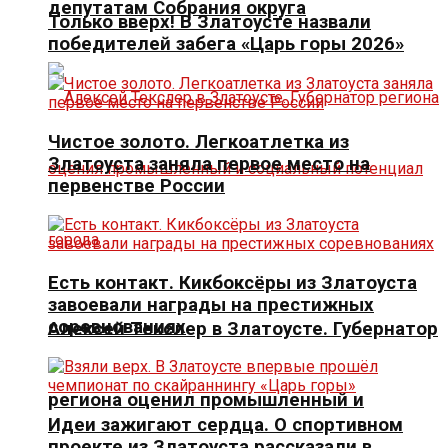
депутатам Собрания округа
Только вверх! В Златоусте назвали
победителей забега «Царь горы 2026»
Чистое золото. Легкоатлетка из
Златоуста заняла первое место на
первенстве России
Есть контакт. Кикбоксёры из Златоуста
завоевали награды на престижных
соревнованиях
Алексей Текслер в Златоусте. Губернатор
региона оценил промышленный и
Идеи зажигают сердца. О спортивном
проекте из Златоуста рассказали в