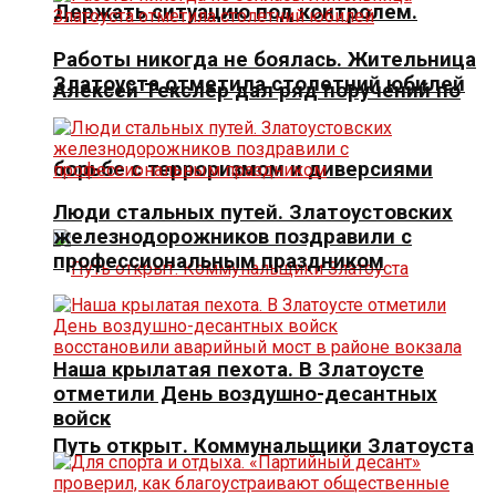
Держать ситуацию под контролем.
Работы никогда не боялась. Жительница
Златоуста отметила столетний юбилей
Алексей Текслер дал ряд поручений по
борьбе с терроризмом и диверсиями
Люди стальных путей. Златоустовских
железнодорожников поздравили с
профессиональным праздником
Наша крылатая пехота. В Златоусте
отметили День воздушно-десантных
войск
Путь открыт. Коммунальщики Златоуста