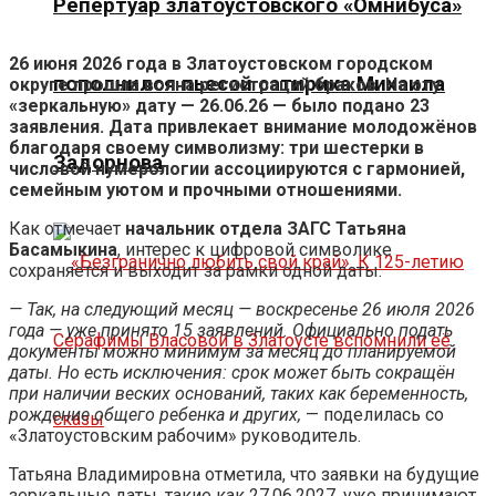
Репертуар златоустовского «Омнибуса»
26 июня 2026 года в Златоустовском городском
пополнился пьесой сатирика Михаила
округе прошла волна регистраций браков. На эту
«зеркальную» дату — 26.06.26 — было подано 23
заявления. Дата привлекает внимание молодожёнов
благодаря своему символизму: три шестерки в
Задорнова
числовой нумерологии ассоциируются с гармонией,
семейным уютом и прочными отношениями.
Как отмечает
начальник отдела ЗАГС Татьяна
Басамыкина
, интерес к цифровой символике
сохраняется и выходит за рамки одной даты:
— Так, на следующий месяц — воскресенье 26 июля 2026
года — уже принято 15 заявлений. Официально подать
документы можно минимум за месяц до планируемой
даты. Но есть исключения: срок может быть сокращён
при наличии веских оснований, таких как беременность,
рождение общего ребенка и других,
— поделилась со
«Златоустовским рабочим» руководитель.
Татьяна Владимировна отметила, что заявки на будущие
зеркальные даты, такие как 27.06.2027, уже принимают.