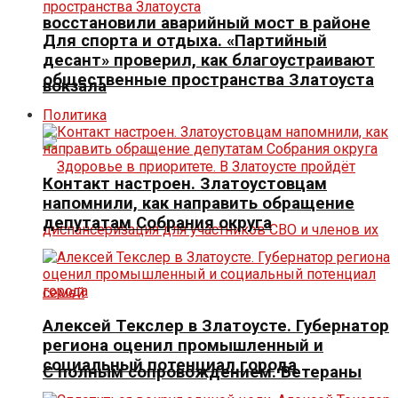
восстановили аварийный мост в районе
Для спорта и отдыха. «Партийный
десант» проверил, как благоустраивают
общественные пространства Златоуста
вокзала
Политика
Контакт настроен. Златоустовцам
напомнили, как направить обращение
депутатам Собрания округа
Алексей Текслер в Златоусте. Губернатор
региона оценил промышленный и
социальный потенциал города
С полным сопровождением. Ветераны