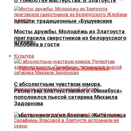
О тонкостях мастерства. В Златоусте
прошли традиционные «Бушуевские
Мосты дружбы. Молодёжь из Златоуста
пригласила сверстников из белорусского
чтения»
Жлобина в гости
Культура
С абсолютным чувством юмора.
Репертуар златоустовского «Омнибуса»
пополнился пьесой сатирика Михаила
Задорнова
Работы никогда не боялась. Жительница