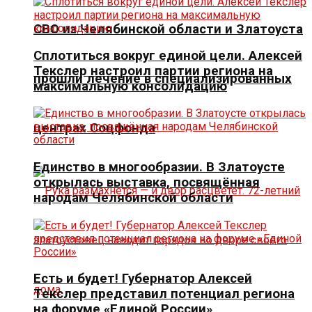
СВО из Челябинской области и Златоуста
Сплотиться вокруг единой цели. Алексей
Текслер настроил партии региона на
прошли лечение в специализированных
максимальную консолидацию
центрах Соцфонда
Единство в многообразии. В Златоусте
открылась выставка, посвящённая
народам Челябинской области
Есть и будет! Губернатор Алексей
Текслер представил потенциал региона
на форуме «Единой России»