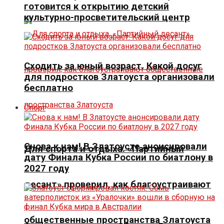
готовится к открытию детский
культурно-просветительский центр
Сходить за юный возраст. Какой досуг
для подростков Златоуста организовали
бесплатно
Спорт
Снова к нам! В Златоусте анонсировали
Для спорта и отдыха. «Партийный
дату Финала Кубка России по биатлону в
2027 году
десант» проверил, как благоустраивают
общественные пространства Златоуста