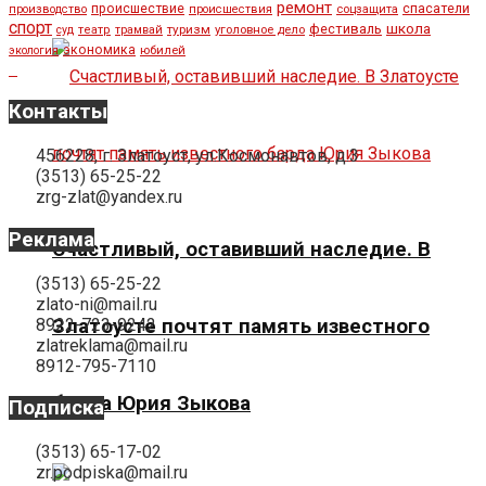
ремонт
спасатели
происшествие
производство
происшествия
соцзащита
спорт
школа
фестиваль
туризм
уголовное дело
суд
театр
трамвай
экономика
юбилей
экология
Контакты
456228, г. Златоуст, ул.Космонавтов, д.3
(3513) 65-25-22
zrg-zlat@yandex.ru
Реклама
Счастливый, оставивший наследие. В
(3513) 65-25-22
zlato-ni@mail.ru
8922-723-9242
Златоусте почтят память известного
zlatreklama@mail.ru
8912-795-7110
барда Юрия Зыкова
Подписка
(3513) 65-17-02
zr.podpiska@mail.ru