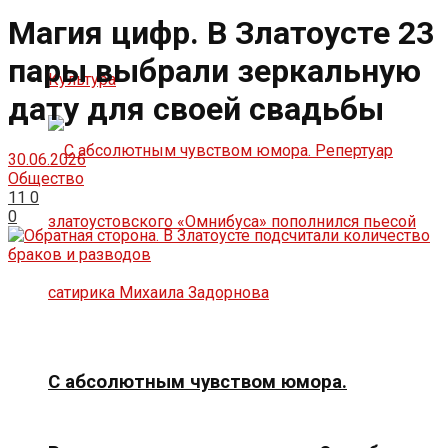
Магия цифр. В Златоусте 23
пары выбрали зеркальную
Культура
дату для своей свадьбы
30.06.2026
Общество
11
0
0
С абсолютным чувством юмора.