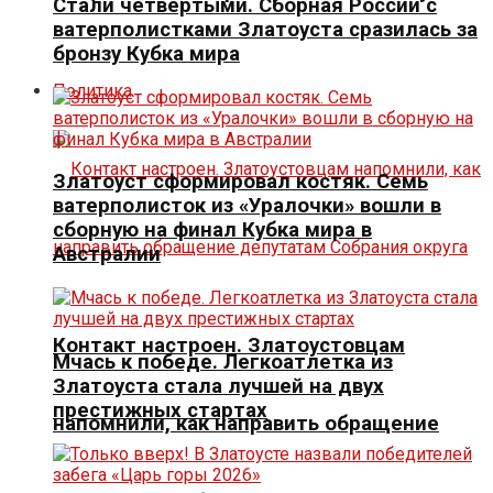
Стали четвертыми. Сборная России с
ватерполистками Златоуста сразилась за
бронзу Кубка мира
Политика
Златоуст сформировал костяк. Семь
ватерполисток из «Уралочки» вошли в
сборную на финал Кубка мира в
Австралии
Контакт настроен. Златоустовцам
Мчась к победе. Легкоатлетка из
Златоуста стала лучшей на двух
престижных стартах
напомнили, как направить обращение