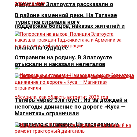
депутатов Златоуста рассказали о
В районе каменной реки. На Таганае
туристка сломала ногу
поддержке бойцов, наказах жителей и
планах на будущее
Отправили на родину. В Златоусте
отыскали и наказали нелегалов
Теперь через Златоуст. Из-за дождей и
непогоды движение по дороге «Куса —
Магнитка» ограничили
Напрямую с главами. На заседании у