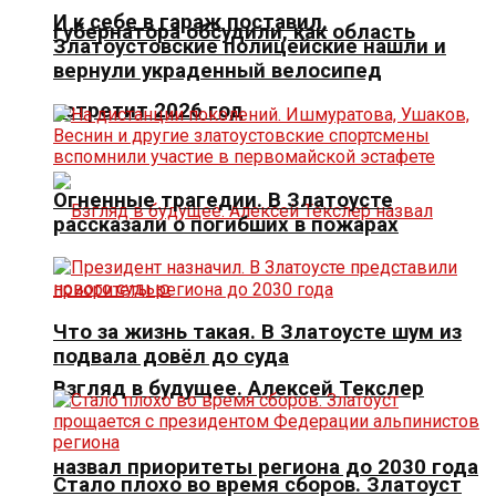
И к себе в гараж поставил.
губернатора обсудили, как область
Златоустовские полицейские нашли и
вернули украденный велосипед
встретит 2026 год
Огненные трагедии. В Златоусте
рассказали о погибших в пожарах
Что за жизнь такая. В Златоусте шум из
подвала довёл до суда
Взгляд в будущее. Алексей Текслер
назвал приоритеты региона до 2030 года
Стало плохо во время сборов. Златоуст