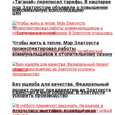
«Таганай» переписал тарифы. В нацпарке
под Златоустом объявили о повышении
максимальную консолидацию
цен
Чтобы жить в тепле. Мэр Златоуста
проинспектировал работы
коммунальщиков к отопительному сезону
Без ущерба для качества. Федеральный
проект помог предприятию из Златоуста
Единство в многообразии. В Златоусте
ускорить производство
открылась выставка, посвящённая