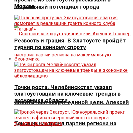
Москве
социальный потенциал города
Резвость и грация. В Златоусте пройдёт
турнир по конному спорту
Экономика
Точки роста. Челябинскстат указал
златоустовцам на ключевые тренды в
экономике области
Сплотиться вокруг единой цели. Алексей
Текслер настроил партии региона на