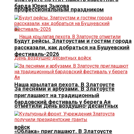
барда Юрия Зыкова
профессиональным праздником
Будут рейсы. Златоустам и гостям города
рассказали, как добраться на Бушуевский
фестиваль-2026
Наша крылатая пехота. В Златоусте
За песнями и арбузами. В Златоусте
приглашают на традиционный
бардовский фестиваль у берега Ая
отметили День воздушно-десантных
войск
«Облака» приглашают. В Златоусте