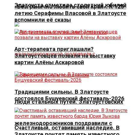
Златоуста отметила столетний юбилей
«Безгранично любить свой край». К 125-
летию Серафимы Власовой в Златоусте
вспомнили её сказы
Арт-терапевта приглашали?
Златоустовцев позвали на выставку
картин Алёны Аскаровой
Традициями сильны. В Златоусте
состоялся Бушуевский фестиваль-2026
Люди стальных путей. Златоустовских
железнодорожников поздравили с
Счастливый, оставивший наследие. В
Златоусте почтят память известного