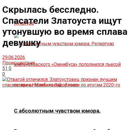
Скрылась бесследно.
Спасатели Златоуста ищут
Культура
утонувшую во время сплава
девушку
29.06.2026
Происшествия
51
0
0
С абсолютным чувством юмора.