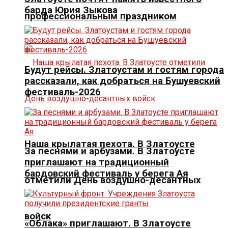
барда Юрия Зыкова
профессиональным праздником
Будут рейсы. Златоустам и гостям города
рассказали, как добраться на Бушуевский
фестиваль-2026
Наша крылатая пехота. В Златоусте
За песнями и арбузами. В Златоусте
приглашают на традиционный
бардовский фестиваль у берега Ая
отметили День воздушно-десантных
войск
«Облака» приглашают. В Златоусте