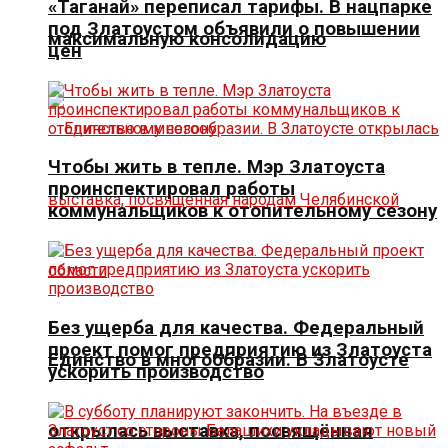
«Таганай» переписал тарифы. В нацпарке
под Златоустом объявили о повышении
максимальную консолидацию
цен
Чтобы жить в тепле. Мэр Златоуста
проинспектировал работы
коммунальщиков к отопительному сезону
Без ущерба для качества. Федеральный
проект помог предприятию из Златоуста
Единство в многообразии. В Златоусте
ускорить производство
открылась выставка, посвящённая