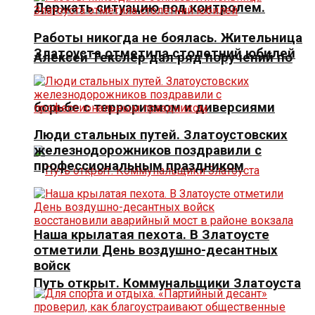
Держать ситуацию под контролем.
Работы никогда не боялась. Жительница
Златоуста отметила столетний юбилей
Алексей Текслер дал ряд поручений по
борьбе с терроризмом и диверсиями
Люди стальных путей. Златоустовских
железнодорожников поздравили с
профессиональным праздником
Наша крылатая пехота. В Златоусте
отметили День воздушно-десантных
войск
Путь открыт. Коммунальщики Златоуста