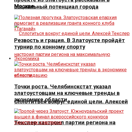
Москве
социальный потенциал города
Резвость и грация. В Златоусте пройдёт
турнир по конному спорту
Экономика
Точки роста. Челябинскстат указал
златоустовцам на ключевые тренды в
экономике области
Сплотиться вокруг единой цели. Алексей
Текслер настроил партии региона на