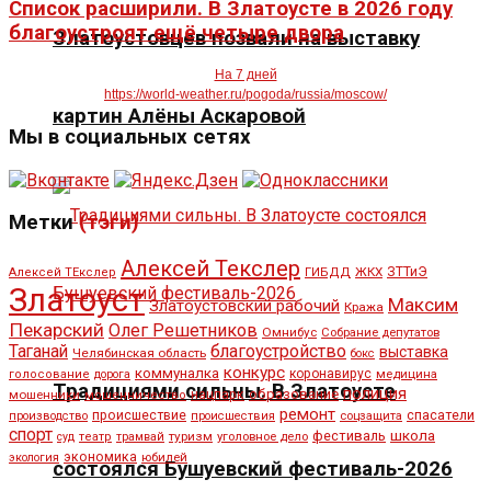
Список расширили. В Златоусте в 2026 году
благоустроят ещё четыре двора
Златоустовцев позвали на выставку
На 7 дней
https://world-weather.ru/pogoda/russia/moscow/
картин Алёны Аскаровой
Мы в социальных сетях
Метки
(тэги)
Алексей Текслер
ЖКХ
ЗТТиЭ
Алексей ТЕкслер
ГИБДД
Златоуст
Максим
Златоустовский рабочий
Кража
Пекарский
Олег Решетников
Омнибус
Собрание депутатов
Таганай
благоустройство
выставка
Челябинская область
бокс
конкурс
коммуналка
коронавирус
медицина
голосование
дорога
Традициями сильны. В Златоусте
полиция
образование
мошенники
нацпарк
мошенничество
ремонт
спасатели
происшествие
производство
происшествия
соцзащита
спорт
школа
фестиваль
туризм
уголовное дело
суд
театр
трамвай
экономика
юбилей
экология
состоялся Бушуевский фестиваль-2026