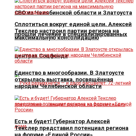
СВО из Челябинской области и Златоуста
Сплотиться вокруг единой цели. Алексей
Текслер настроил партии региона на
прошли лечение в специализированных
максимальную консолидацию
центрах Соцфонда
Единство в многообразии. В Златоусте
открылась выставка, посвящённая
народам Челябинской области
Есть и будет! Губернатор Алексей
Текслер представил потенциал региона
на форуме «Единой России»