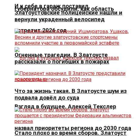
И к себе в гараж поставил.
губернатора обсудили, как область
Златоустовские полицейские нашли и
вернули украденный велосипед
встретит 2026 год
Огненные трагедии. В Златоусте
рассказали о погибших в пожарах
Что за жизнь такая. В Златоусте шум из
подвала довёл до суда
Взгляд в будущее. Алексей Текслер
назвал приоритеты региона до 2030 года
Стало плохо во время сборов. Златоуст