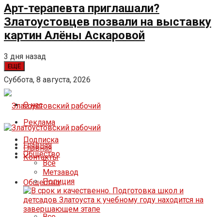
Арт-терапевта приглашали?
Златоустовцев позвали на выставку
картин Алёны Аскаровой
3 дня назад
ЕЩЁ
Суббота, 8 августа, 2026
О нас
Реклама
Подписка
Главная
Главная
Общество
Контакты
Все
Метзавод
Полиция
Общество
Все