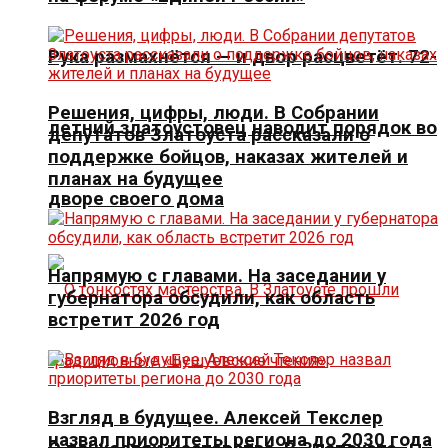
Рука размахнётся — и двор расцветёт. 72-
Решения, цифры, люди. В Собрании
летний златоустовец наводит порядок во
депутатов Златоуста рассказали о
поддержке бойцов, наказах жителей и
планах на будущее
дворе своего дома
Напрямую с главами. На заседании у
губернатора обсудили, как область
встретит 2026 год
Взгляд в будущее. Алексей Текслер
назвал приоритеты региона до 2030 года