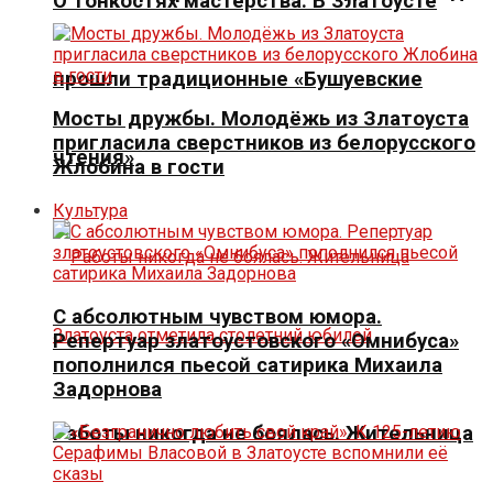
О тонкостях мастерства. В Златоусте
прошли традиционные «Бушуевские
Мосты дружбы. Молодёжь из Златоуста
пригласила сверстников из белорусского
чтения»
Жлобина в гости
Культура
С абсолютным чувством юмора.
Репертуар златоустовского «Омнибуса»
пополнился пьесой сатирика Михаила
Задорнова
Работы никогда не боялась. Жительница