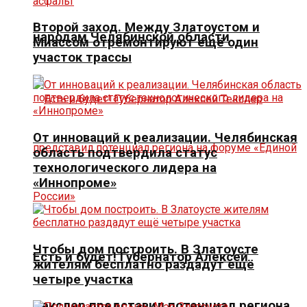
Второй заход. Между Златоустом и
народам Челябинской области
Миассом отремонтируют ещё один
участок трассы
От инноваций к реализации. Челябинская
область подтвердила статус
технологического лидера на
«Иннопроме»
Чтобы дом построить. В Златоусте
Есть и будет! Губернатор Алексей
жителям бесплатно раздадут ещё
четыре участка
Текслер представил потенциал региона