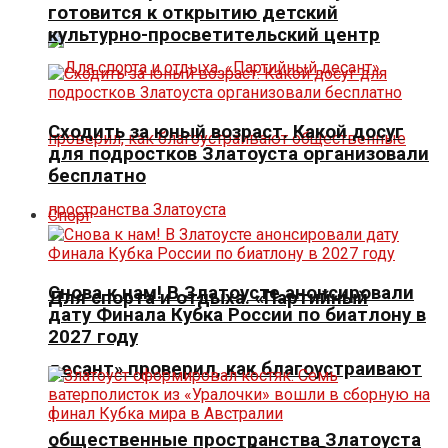
готовится к открытию детский
культурно-просветительский центр
Сходить за юный возраст. Какой досуг
для подростков Златоуста организовали
бесплатно
Спорт
Снова к нам! В Златоусте анонсировали
Для спорта и отдыха. «Партийный
дату Финала Кубка России по биатлону в
2027 году
десант» проверил, как благоустраивают
общественные пространства Златоуста