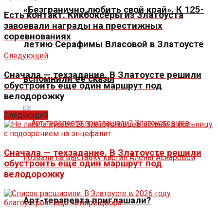
«Безгранично любить свой край». К 125-
Есть контакт. Кикбоксёры из Златоуста
завоевали награды на престижных
соревнованиях
летию Серафимы Власовой в Златоусте
Следующий
Сначала — техзадание. В Златоусте решили
вспомнили её сказы
обустроить ещё один маршрут под
велодорожку
Следующий
Сначала — техзадание. В Златоусте решили
обустроить ещё один маршрут под
велодорожку
Арт-терапевта приглашали?