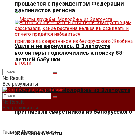
прощается с президентом Федерации
альпинистов региона
Ушла и не вернулась. В Златоусте
волонтёры подключились к поиску 88-
летней бабушки
No Result
Все результаты
Мосты дружбы. Молодёжь из Златоуста
No Result
Все результаты
пригласила сверстников из белорусского
Главная
Происшествия
Жлобина в гости