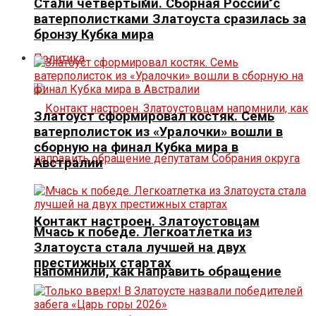
Стали четвертыми. Сборная России с
ватерполистками Златоуста сразилась за
бронзу Кубка мира
Политика
Златоуст сформировал костяк. Семь
ватерполисток из «Уралочки» вошли в
сборную на финал Кубка мира в
Австралии
Контакт настроен. Златоустовцам
Мчась к победе. Легкоатлетка из
Златоуста стала лучшей на двух
престижных стартах
напомнили, как направить обращение