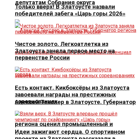
депутатам Собрания округа
Только вверх! В Златоусте назвали
победителей забега «Царь горы 2026»
Чистое золото. Легкоатлетка из
Златоуста заняла первое место на
первенстве России
Есть контакт. Кикбоксёры из Златоуста
завоевали награды на престижных
соревнованиях
Алексей Текслер в Златоусте. Губернатор
региона оценил промышленный и
Идеи зажигают сердца. О спортивном
проекте из Златоуста рассказали в