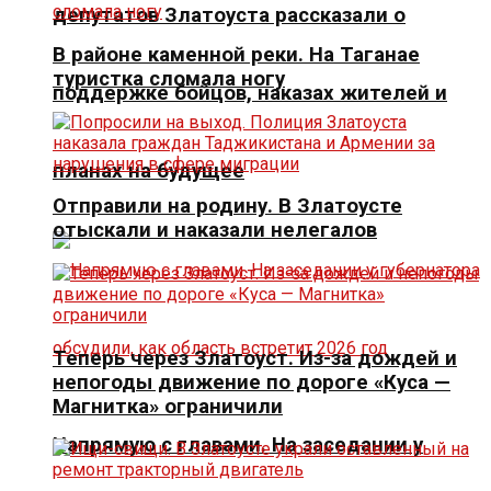
депутатов Златоуста рассказали о
В районе каменной реки. На Таганае
туристка сломала ногу
поддержке бойцов, наказах жителей и
планах на будущее
Отправили на родину. В Златоусте
отыскали и наказали нелегалов
Теперь через Златоуст. Из-за дождей и
непогоды движение по дороге «Куса —
Магнитка» ограничили
Напрямую с главами. На заседании у