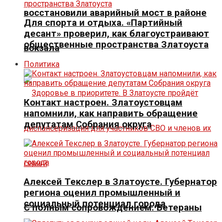
восстановили аварийный мост в районе
Для спорта и отдыха. «Партийный
десант» проверил, как благоустраивают
общественные пространства Златоуста
вокзала
Политика
Контакт настроен. Златоустовцам
напомнили, как направить обращение
депутатам Собрания округа
Алексей Текслер в Златоусте. Губернатор
региона оценил промышленный и
социальный потенциал города
С полным сопровождением. Ветераны