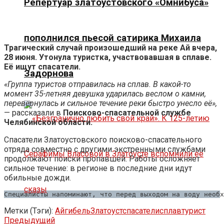
Репертуар златоустовского «Омнибуса»
пополнился пьесой сатирика Михаила
Трагический случай произошедший на реке Ай вчера,
28 июня. Утонула туристка, участвовавшая в сплаве.
Её ищут спасатели.
Задорнова
«Группа туристов отправилась на сплав. В какой-то
момент 35-летняя
девушка
ударилась веслом о камни,
перевернулась и сильное течение реки быстро унесло её»,
— рассказали в
Поисково-спасательной службе
Челябинской области.
Спасатели Златоустовского поисково-спасательного
отряда совместно с другими экстренными службами
продолжают поиски пропавшей. Работы осложняет
сильное течение: в регионе в последние дни идут
обильные дожди.
Cпециалисты напоминают, что перед выходом на воду необх
Метки (Тэги):
Ай
гибель
Златоуст
спасатели
сплав
турист
Предыдущий