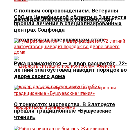
С полным сопровождением. Ветераны
СВО из Челябинской области и Златоуста
детсадов Златоуста к учебному году
прошли лечение в специализированных
центрах Соцфонда
находится на завершающем этапе
Рука размахнётся — и двор расцветёт. 72-
летний златоустовец наводит порядок во
дворе своего дома
О тонкостях мастерства. В Златоусте
прошли традиционные «Бушуевские
чтения»