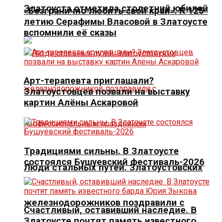
Златоуста отметила столетний юбилей
«Безгранично любить свой край». К 125-
летию Серафимы Власовой в Златоусте
вспомнили её сказы
Арт-терапевта приглашали?
Златоустовцев позвали на выставку
картин Алёны Аскаровой
Традициями сильны. В Златоусте
состоялся Бушуевский фестиваль-2026
Люди стальных путей. Златоустовских
железнодорожников поздравили с
Счастливый, оставивший наследие. В
Златоусте почтят память известного