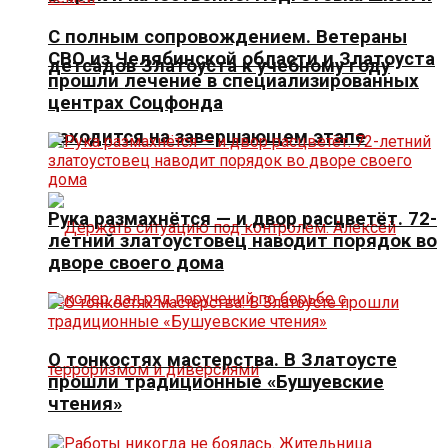
С полным сопровождением. Ветераны
СВО из Челябинской области и Златоуста
детсадов Златоуста к учебному году
прошли лечение в специализированных
центрах Соцфонда
находится на завершающем этапе
Рука размахнётся — и двор расцветёт. 72-
летний златоустовец наводит порядок во
дворе своего дома
О тонкостях мастерства. В Златоусте
прошли традиционные «Бушуевские
чтения»