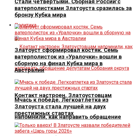
Стали четвертыми. Сборная России с
ватерполистками Златоуста сразилась за
бронзу Кубка мира
Политика
Златоуст сформировал костяк. Семь
ватерполисток из «Уралочки» вошли в
сборную на финал Кубка мира в
Австралии
Контакт настроен. Златоустовцам
Мчась к победе. Легкоатлетка из
Златоуста стала лучшей на двух
престижных стартах
напомнили, как направить обращение