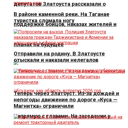
депутатов Златоуста рассказали о
В районе каменной реки. На Таганае
туристка сломала ногу
поддержке бойцов, наказах жителей и
планах на будущее
Отправили на родину. В Златоусте
отыскали и наказали нелегалов
Теперь через Златоуст. Из-за дождей и
непогоды движение по дороге «Куса —
Магнитка» ограничили
Напрямую с главами. На заседании у