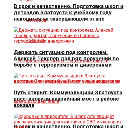
В срок и качественно. Подготовка школ и
детсадов Златоуста к учебному году
находится на завершающем этапе
Метзавод
Полиция
Держать ситуацию под контролем.
Алексей Текслер дал ряд поручений по
борьбе с терроризмом и диверсиями
Путь открыт. Коммунальщики Златоуста
восстановили аварийный мост в районе
вокзала
В срок и качественно. Подготовка школ и