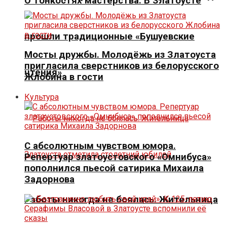
О тонкостях мастерства. В Златоусте
прошли традиционные «Бушуевские
Мосты дружбы. Молодёжь из Златоуста
пригласила сверстников из белорусского
чтения»
Жлобина в гости
Культура
С абсолютным чувством юмора.
Репертуар златоустовского «Омнибуса»
пополнился пьесой сатирика Михаила
Задорнова
Работы никогда не боялась. Жительница