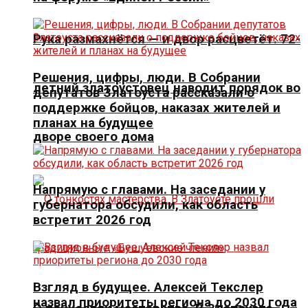
Рука размахнётся — и двор расцветёт. 72-
Решения, цифры, люди. В Собрании
летний златоустовец наводит порядок во
депутатов Златоуста рассказали о
поддержке бойцов, наказах жителей и
планах на будущее
дворе своего дома
Напрямую с главами. На заседании у
губернатора обсудили, как область
встретит 2026 год
Взгляд в будущее. Алексей Текслер
назвал приоритеты региона до 2030 года