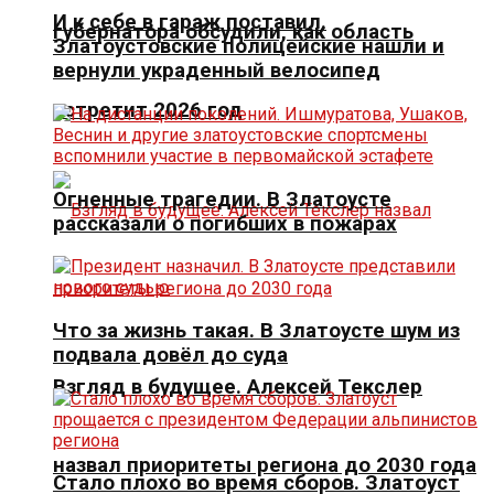
И к себе в гараж поставил.
губернатора обсудили, как область
Златоустовские полицейские нашли и
вернули украденный велосипед
встретит 2026 год
Огненные трагедии. В Златоусте
рассказали о погибших в пожарах
Что за жизнь такая. В Златоусте шум из
подвала довёл до суда
Взгляд в будущее. Алексей Текслер
назвал приоритеты региона до 2030 года
Стало плохо во время сборов. Златоуст