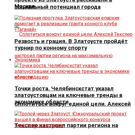
Москве
социальный потенциал города
Резвость и грация. В Златоусте пройдёт
турнир по конному спорту
Экономика
Точки роста. Челябинскстат указал
златоустовцам на ключевые тренды в
экономике области
Сплотиться вокруг единой цели. Алексей
Текслер настроил партии региона на