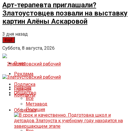
Арт-терапевта приглашали?
Златоустовцев позвали на выставку
картин Алёны Аскаровой
3 дня назад
ЕЩЁ
Суббота, 8 августа, 2026
О нас
Реклама
Подписка
Главная
Главная
Общество
Контакты
Все
Метзавод
Полиция
Общество
Все