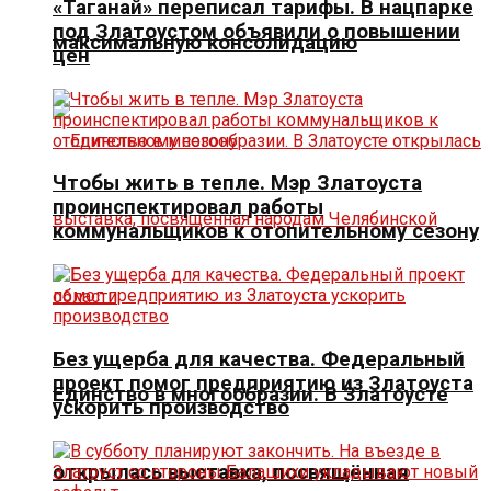
«Таганай» переписал тарифы. В нацпарке
под Златоустом объявили о повышении
максимальную консолидацию
цен
Чтобы жить в тепле. Мэр Златоуста
проинспектировал работы
коммунальщиков к отопительному сезону
Без ущерба для качества. Федеральный
проект помог предприятию из Златоуста
Единство в многообразии. В Златоусте
ускорить производство
открылась выставка, посвящённая