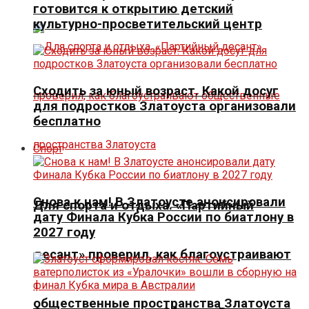
готовится к открытию детский
культурно-просветительский центр
Сходить за юный возраст. Какой досуг
для подростков Златоуста организовали
бесплатно
Спорт
Снова к нам! В Златоусте анонсировали
Для спорта и отдыха. «Партийный
дату Финала Кубка России по биатлону в
2027 году
десант» проверил, как благоустраивают
общественные пространства Златоуста