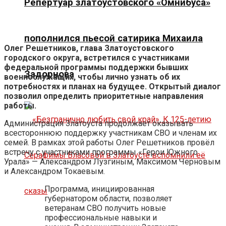
Репертуар златоустовского «Омнибуса»
пополнился пьесой сатирика Михаила
Олег Решетников, глава Златоустовского
городского округа, встретился с участниками
федеральной программы поддержки бывших
Задорнова
военнослужащих, чтобы лично узнать об их
потребностях и планах на будущее. Открытый диалог
позволил определить приоритетные направления
работы.
Администрация Златоуста продолжает оказывать
всестороннюю поддержку участникам СВО и членам их
семей. В рамках этой работы Олег Решетников провёл
встречу с участниками программы «Герои Южного
Урала» — Александром Лузгиным, Максимом Черновым
и Александром Токаевым.
Программа, инициированная
губернатором области, позволяет
ветеранам СВО получить новые
профессиональные навыки и