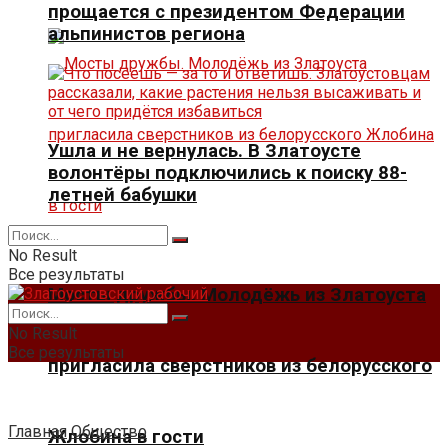
прощается с президентом Федерации
альпинистов региона
Ушла и не вернулась. В Златоусте
волонтёры подключились к поиску 88-
летней бабушки
No Result
Все результаты
Мосты дружбы. Молодёжь из Златоуста
No Result
Все результаты
пригласила сверстников из белорусского
Главная
Общество
Жлобина в гости