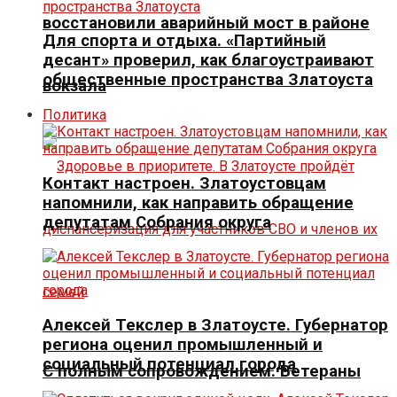
восстановили аварийный мост в районе
Для спорта и отдыха. «Партийный
десант» проверил, как благоустраивают
общественные пространства Златоуста
вокзала
Политика
Контакт настроен. Златоустовцам
напомнили, как направить обращение
депутатам Собрания округа
Алексей Текслер в Златоусте. Губернатор
региона оценил промышленный и
социальный потенциал города
С полным сопровождением. Ветераны