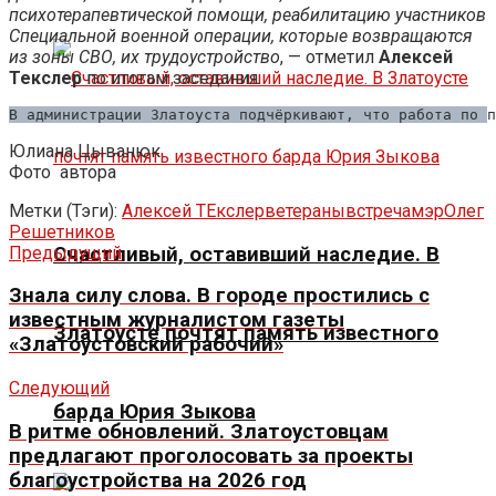
психотерапевтической помощи, реабилитацию участников
Специальной военной операции, которые возвращаются
из зоны СВО, их трудоустройство
, — отметил
Алексей
Текслер
по итогам заседания.
В администрации Златоуста подчёркивают, что работа по п
Юлиана Цыванюк
Фото
автора
Метки (Тэги):
Алексей ТЕкслер
ветераны
встреча
мэр
Олег
Решетников
Предыдущий
Счастливый, оставивший наследие. В
Знала силу слова. В городе простились с
известным журналистом газеты
Златоусте почтят память известного
«Златоустовский рабочий»
Следующий
барда Юрия Зыкова
В ритме обновлений. Златоустовцам
предлагают проголосовать за проекты
благоустройства на 2026 год