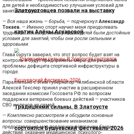
для детей и необходимостью улучшения условий для
Златоустовцев позвали на выставку
занятий спортом.
— Вся наша жизнь — борьба
,
—
подчеркнул
Александр
Токаев.
—
Именно спорт научил меня преодолевать
картин Алёны Аскаровой
трудности. И я хочу, чтобы у наших детей были достойные
условия для занятий, чтобы они росли сильными и
здоровыми.
Глава округа заверил, что этот вопрос будет взят на
контроль и будут предприняты меры для решения
проблемы дефицита спортивной инфраструктуры в
городе.
Параллельно с этим губернатор Челябинской области
Алексей Текслер принял участие в расширенном
заседании комиссии Госсовета РФ по вопросам
поддержки ветеранов боевых действий — участников
СВО и членов их семей.
Традициями сильны. В Златоусте
— Комплексно рассмотрели и обсудили основные
вопросы: совершенствование механизмов
предоставления мер поддержки ветеранам боевых
состоялся Бушуевский фестиваль-2026
действий, оказание медицинской, психолого-