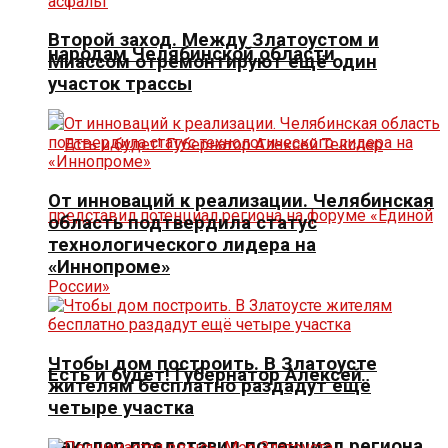
Второй заход. Между Златоустом и
народам Челябинской области
Миассом отремонтируют ещё один
участок трассы
От инноваций к реализации. Челябинская
область подтвердила статус
технологического лидера на
«Иннопроме»
Чтобы дом построить. В Златоусте
Есть и будет! Губернатор Алексей
жителям бесплатно раздадут ещё
четыре участка
Текслер представил потенциал региона