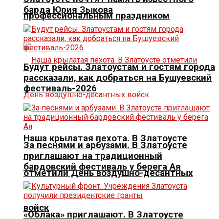
барда Юрия Зыкова
профессиональным праздником
Будут рейсы. Златоустам и гостям города
рассказали, как добраться на Бушуевский
фестиваль-2026
Наша крылатая пехота. В Златоусте
За песнями и арбузами. В Златоусте
приглашают на традиционный
бардовский фестиваль у берега Ая
отметили День воздушно-десантных
войск
«Облака» приглашают. В Златоусте