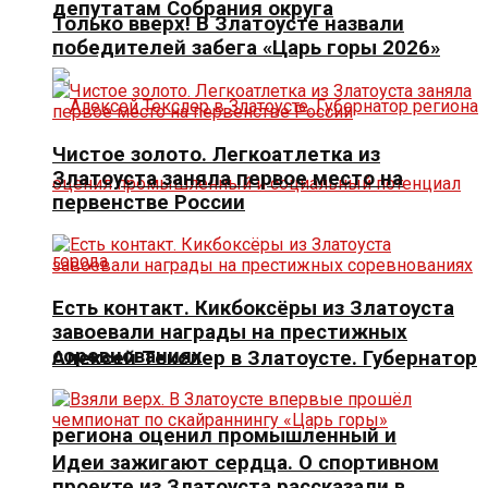
депутатам Собрания округа
Только вверх! В Златоусте назвали
победителей забега «Царь горы 2026»
Чистое золото. Легкоатлетка из
Златоуста заняла первое место на
первенстве России
Есть контакт. Кикбоксёры из Златоуста
завоевали награды на престижных
соревнованиях
Алексей Текслер в Златоусте. Губернатор
региона оценил промышленный и
Идеи зажигают сердца. О спортивном
проекте из Златоуста рассказали в