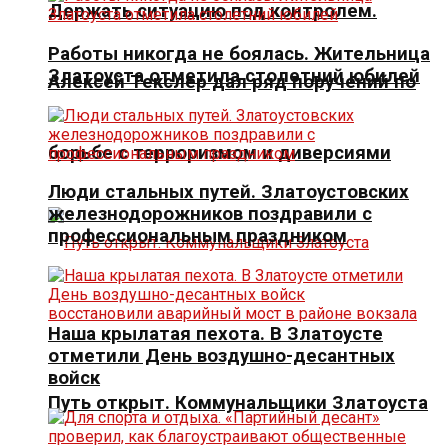
Держать ситуацию под контролем.
Работы никогда не боялась. Жительница
Златоуста отметила столетний юбилей
Алексей Текслер дал ряд поручений по
борьбе с терроризмом и диверсиями
Люди стальных путей. Златоустовских
железнодорожников поздравили с
профессиональным праздником
Наша крылатая пехота. В Златоусте
отметили День воздушно-десантных
войск
Путь открыт. Коммунальщики Златоуста