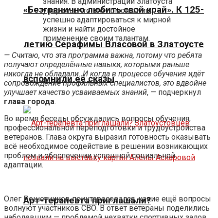
знания. В администрации Златоуста
«Безгранично любить свой край». К 125-
уверены, что это поможет им
успешно адаптироваться к мирной
жизни и найти достойное
применение своим талантам.
летию Серафимы Власовой в Златоусте
— Считаю, что эта программа важна, потому что ребята
получают определённые навыки, которыми раньше
никогда не обладали. И когда в процессе обучения идёт
вспомнили её сказы
сопровождение профильных специалистов, это вдвойне
улучшает качество усваиваемых знаний
, — подчеркнул
глава города
.
Во время беседы обсуждались вопросы обучения,
профессиональной переподготовки и трудоустройства
ветеранов. Глава округа выразил готовность оказывать
всё необходимое содействие в решении возникающих
проблем и обеспечении успешной социальной
адаптации.
Олег Решетников поинтересовался, какие ещё вопросы
Арт-терапевта приглашали?
волнуют участников СВО. В ответ ветераны поделились
наболевшим — проблемой нехватки спортивных залов