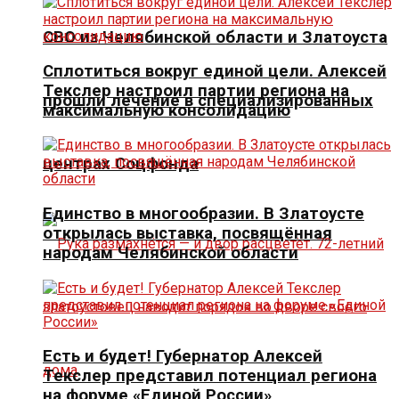
СВО из Челябинской области и Златоуста
Сплотиться вокруг единой цели. Алексей
Текслер настроил партии региона на
прошли лечение в специализированных
максимальную консолидацию
центрах Соцфонда
Единство в многообразии. В Златоусте
открылась выставка, посвящённая
народам Челябинской области
Есть и будет! Губернатор Алексей
Текслер представил потенциал региона
на форуме «Единой России»