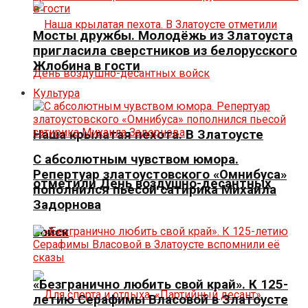
Мосты дружбы. Молодёжь из Златоуста
пригласила сверстников из белорусского
Жлобина в гости
Культура
Наша крылатая пехота. В Златоусте
С абсолютным чувством юмора.
Репертуар златоустовского «Омнибуса»
отметили День воздушно-десантных
пополнился пьесой сатирика Михаила
Задорнова
войск
«Безгранично любить свой край». К 125-
летию Серафимы Власовой в Златоусте