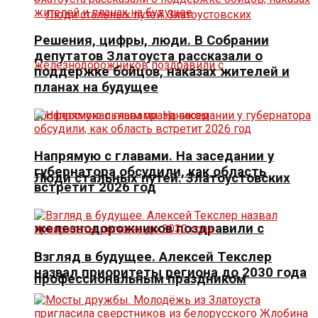
Решения, цифры, люди. В Собрании
депутатов Златоуста рассказали о
поддержке бойцов, наказах жителей и
планах на будущее
Напрямую с главами. На заседании у
губернатора обсудили, как область
Люди стальных путей. Златоустовских
встретит 2026 год
железнодорожников поздравили с
Взгляд в будущее. Алексей Текслер
назвал приоритеты региона до 2030 года
профессиональным праздником