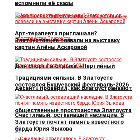
вспомнили её сказы
Арт-терапевта приглашали?
Златоустовцев позвали на выставку
картин Алёны Аскаровой
Для спорта и отдыха. «Партийный
Традициями сильны. В Златоусте
состоялся Бушуевский фестиваль-2026
десант» проверил, как благоустраивают
общественные пространства Златоуста
Счастливый, оставивший наследие. В
Златоусте почтят память известного
барда Юрия Зыкова