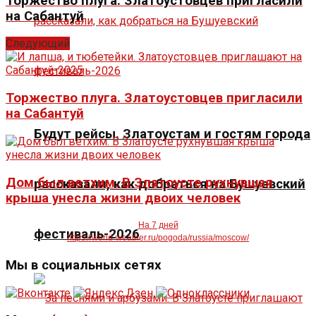
Торжество плуга. Златоустовцев пригласили
на Сабантуй
Следующий
Торжество плуга. Златоустовцев пригласили
на Сабантуй
Будут рейсы. Златоустам и гостям города
Дом был ветхим. В Златоусте рухнувшая
рассказали, как добраться на Бушуевский
крыша унесла жизни двоих человек
На 7 дней
фестиваль-2026
https://world-weather.ru/pogoda/russia/moscow/
Мы в социальных сетях