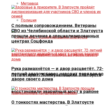
Метзавод
Полиция
С полным сопровождением. Ветераны
СВО из Челябинской области и Златоуста
прошли лечение в специализированных
центрах Соцфонда
Рука размахнётся — и двор расцветёт. 72-
летний златоустовец наводит порядок во
Путь открыт. Коммунальщики Златоуста
дворе своего дома
восстановили аварийный мост в районе
О тонкостях мастерства. В Златоусте