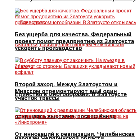
Без ущерба для качества. Федеральный
проект помог предприятию из Златоуста
ускорить производство
Второй заход. Между Златоустом и
Миассом отремонтируют ещё один
Единство в многообразии. В Златоусте
участок трассы
открылась выставка, посвящённая
От инноваций к реализации. Челябинская
народам Челябинской области