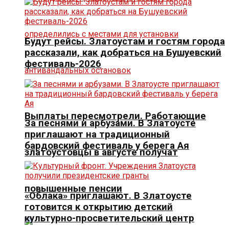
Будут рейсы. Златоустам и гостям города
рассказали, как добраться на Бушуевский
фестиваль-2026
Выплаты пересмотрели. Работающие
За песнями и арбузами. В Златоусте
приглашают на традиционный
бардовский фестиваль у берега Ая
златоустовцы в августе получат
повышенные пенсии
«Облака» приглашают. В Златоусте
готовится к открытию детский
культурно-просветительский центр