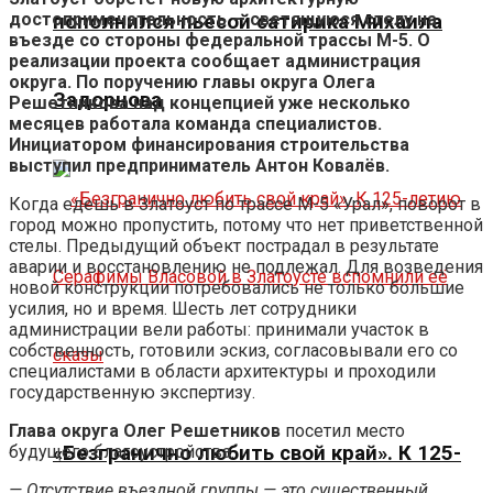
достопримечательность — светящуюся стелу на
пополнился пьесой сатирика Михаила
въезде со стороны федеральной трассы М-5. О
реализации проекта сообщает администрация
округа. По поручению главы округа Олега
Задорнова
Решетникова над концепцией уже несколько
месяцев работала команда специалистов.
Инициатором финансирования строительства
выступил предприниматель Антон Ковалёв.
Когда едешь в Златоуст по трассе М-5 «Урал», поворот в
город можно пропустить, потому что нет приветственной
стелы. Предыдущий объект пострадал в результате
аварии и восстановлению не подлежал. Для возведения
новой конструкции потребовались не только большие
усилия, но и время. Шесть лет сотрудники
администрации вели работы: принимали участок в
собственность, готовили эскиз, согласовывали его со
специалистами в области архитектуры и проходили
государственную экспертизу.
Глава округа Олег Решетников
посетил место
будущего благоустройства.
«Безгранично любить свой край». К 125-
— Отсутствие въездной группы — это существенный