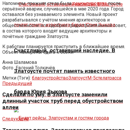
Напомним: прежняя стела была
демонтирована
после
серьёзной аварии, случившейся в мае 2020 года. Город
оставался без узнаваемого элемента. Новый проект
разрабатывался с учётом мнения архитекторов и
общественности: его одобрил градостроительный совет,
в состав которого входят ведущие архитекторы и
почётные граждане Златоуста.
К работам планируется приступить в ближайшее время.
Счастливый, оставивший наследие. В
Объект намерены сдать к осени.
Анна Шаламова
Фото
Евгений Толкачёв
Златоусте почтят память известного
Метки (Тэги):
благоустройство
Златоуст
М-5
стела
трасса
Предыдущий
барда Юрия Зыкова
Сделали по уму. В Златоусте заменили
длинный участок труб перед обустройством
аллеи
Следующий