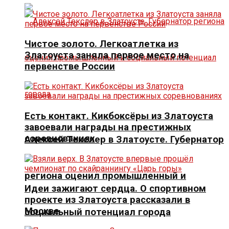
Чистое золото. Легкоатлетка из
Златоуста заняла первое место на
первенстве России
Есть контакт. Кикбоксёры из Златоуста
завоевали награды на престижных
соревнованиях
Алексей Текслер в Златоусте. Губернатор
региона оценил промышленный и
Идеи зажигают сердца. О спортивном
проекте из Златоуста рассказали в
Москве
социальный потенциал города