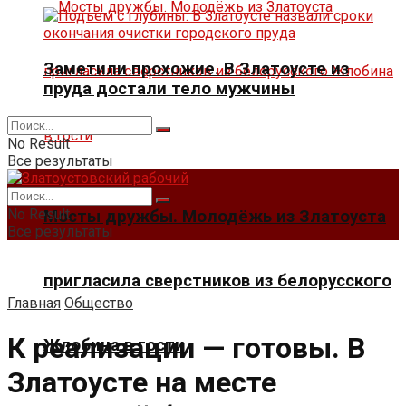
Заметили прохожие. В Златоусте из
пруда достали тело мужчины
No Result
Все результаты
No Result
Мосты дружбы. Молодёжь из Златоуста
Все результаты
пригласила сверстников из белорусского
Главная
Общество
К реализации — готовы. В
Жлобина в гости
Златоусте на месте