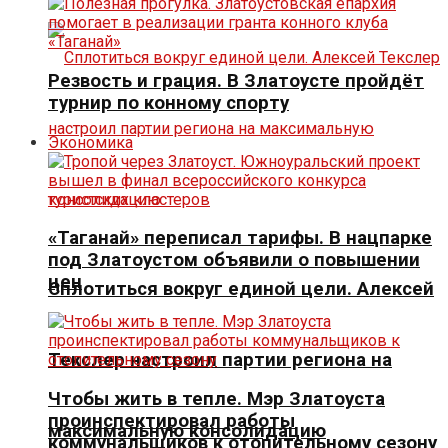
Резвость и грация. В Златоусте пройдёт
турнир по конному спорту
Экономика
«Таганай» переписал тарифы. В нацпарке
под Златоустом объявили о повышении
цен
Сплотиться вокруг единой цели. Алексей
Текслер настроил партии региона на
Чтобы жить в тепле. Мэр Златоуста
проинспектировал работы
максимальную консолидацию
коммунальщиков к отопительному сезону