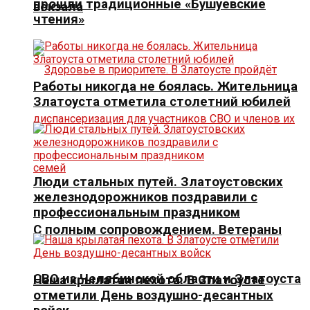
прошли традиционные «Бушуевские
вокзала
чтения»
Работы никогда не боялась. Жительница
Златоуста отметила столетний юбилей
Люди стальных путей. Златоустовских
железнодорожников поздравили с
профессиональным праздником
С полным сопровождением. Ветераны
СВО из Челябинской области и Златоуста
Наша крылатая пехота. В Златоусте
отметили День воздушно-десантных