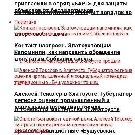
пригласили в отряд «БАРС» для защиты
объектов от беспилотников
летний златоустовец наводит порядок во
Политика
дворе своего дома
Контакт настроен. Златоустовцам
напомнили, как направить обращение
депутатам Собрания округа
Алексей Текслер в Златоусте. Губернатор
региона оценил промышленный и
социальный потенциал города
О тонкостях мастерства. В Златоусте
прошли традиционные «Бушуевские