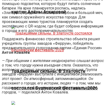
помощью подсветки, которую будут питать солнечные
батареи. На арке планируется роспись, надпись
картин Алёны Аскаровой
«Златоуст», а рядом — табличка с гербом и большой меч,
как символ оружейного искусства города. Для
проезжающих мимо туристов планируется создать
экспозицию с QR-кодом, где будет собрана информация
о городе и его достопримечательностях.
Поддержать финансово строительство объекта решил
учредитель группы заводов «Феррум», победитель
предварительного голосования партии «Единая Россия»
Антон Ковалёв
.
— При общении с жителями неоднократно слышал вопрос
о том, что городу нужна въездная стела. Оказалось, что
вопросом активно занимается администрация. Группа
Традициями сильны. В Златоусте
заводов «Феррум» выступила с инициативой реализовать
этот проект. Он атмосферный, запоминающийся. Он
расскажет о городе, его истории, людях — о том, чем мы
гордимся, что любим, что отличает Златоуст от других
состоялся Бушуевский фестиваль-2026
городов, —
поделился Антон Ковалёв.