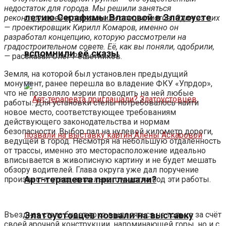
недостаток для города. Мы решили заняться
летию Серафимы Власовой в Златоусте
реконструкцией и подключили специалистов. Один из них
— проектировщик Кирилл Комаров, именно он
разработал концепцию, которую рассмотрели на
градостроительном совете. Её, как вы поняли, одобрили,
вспомнили её сказы
—
рассказал Олег Решетников.
Земля, на которой был установлен предыдущий
монумент, ранее перешла во владение ФКУ «Упрдор»,
что не позволяло мэрии проводить на ней любые
работы. Для установки стелы потребовалось найти
новое место, соответствующее требованиям
действующего законодательства и нормам
безопасности. Выбор пал на нулевой километр дороги,
ведущей в город. Несмотря на небольшую отдалённость
от трассы, именно это месторасположение идеально
вписывается в живописную картину и не будет мешать
обзору водителей. Глава округа уже дал поручение
Арт-терапевта приглашали?
произвести отвод земельного участка под эти работы.
Въездная стела будет ярко выделяться не только за счёт
Златоустовцев позвали на выставку
своей арочной конструкции, напоминающей горы, но и с