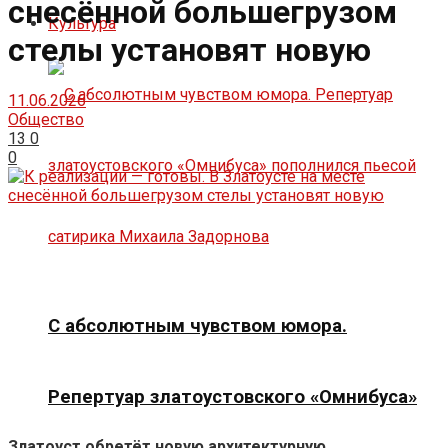
снесённой большегрузом
Культура
стелы установят новую
11.06.2026
Общество
13
0
0
С абсолютным чувством юмора.
Репертуар златоустовского «Омнибуса»
Златоуст обретёт новую архитектурную