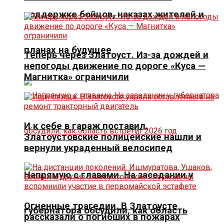
поддержке бойцов, наказах жителей и
планах на будущее
Теперь через Златоуст. Из-за дождей и
непогоды движение по дороге «Куса —
Магнитка» ограничили
И к себе в гараж поставил.
Златоустовские полицейские нашли и
вернули украденный велосипед
Напрямую с главами. На заседании у
Огненные трагедии. В Златоусте
губернатора обсудили, как область
рассказали о погибших в пожарах