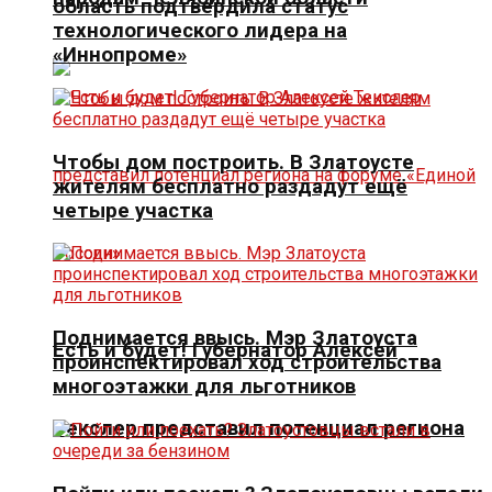
область подтвердила статус
технологического лидера на
«Иннопроме»
Чтобы дом построить. В Златоусте
жителям бесплатно раздадут ещё
четыре участка
Поднимается ввысь. Мэр Златоуста
Есть и будет! Губернатор Алексей
проинспектировал ход строительства
многоэтажки для льготников
Текслер представил потенциал региона