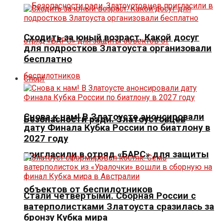
Сходить за юный возраст. Какой досуг
для подростков Златоуста организовали
бесплатно
Спорт
Снова к нам! В Златоусте анонсировали
Безопасности ради. Златоустовцев
дату Финала Кубка России по биатлону в
2027 году
пригласили в отряд «БАРС» для защиты
объектов от беспилотников
Стали четвертыми. Сборная России с
ватерполистками Златоуста сразилась за
бронзу Кубка мира