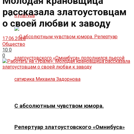
Молодая крановщица
рассказала златоустовцам
Культура
о своей любви к заводу
17.06.2026
Общество
10
0
0
С абсолютным чувством юмора.
Репертуар златоустовского «Омнибуса»