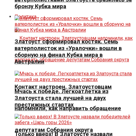
бронзу Кубка мира
Политика
Златоуст сформировал костяк. Семь
ватерполисток из «Уралочки» вошли в
сборную на финал Кубка мира в
Австралии
Контакт настроен. Златоустовцам
Мчась к победе. Легкоатлетка из
Златоуста стала лучшей на двух
престижных стартах
напомнили, как направить обращение
депутатам Собрания округа
Только вверх! В Златоусте назвали