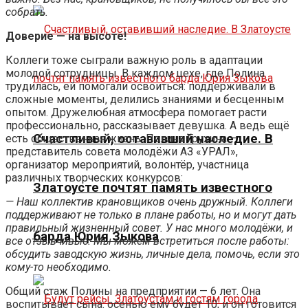
собрать.
Доверие — на высоте!
Коллеги тоже сыграли важную роль в адаптации
молодой сотрудницы. В каждом цехе, где Полина
трудилась, ей помогали освоиться: поддерживали в
сложные моменты, делились знаниями и бесценным
опытом. Дружелюбная атмосфера помогает расти
профессионально, рассказывает девушка. А ведь ещё
Счастливый, оставивший наследие. В
есть общественная жизнь. Полина Грухина —
представитель совета молодёжи АЗ «УРАЛ»,
организатор мероприятий, волонтёр, участница
различных творческих конкурсов:
Златоусте почтят память известного
— Наш коллектив крановщиков очень дружный. Коллеги
поддерживают не только в плане работы, но и могут дать
правильный жизненный совет. У нас много молодёжи, и
барда Юрия Зыкова
все отзывчивые. Мы можем встретиться после работы:
обсудить заводскую жизнь, личные дела, помочь, если это
кому-то необходимо.
Общий стаж Полины на предприятии — 6 лет. Она
воспитывает сына: осенью ему будет 10, и он готовится