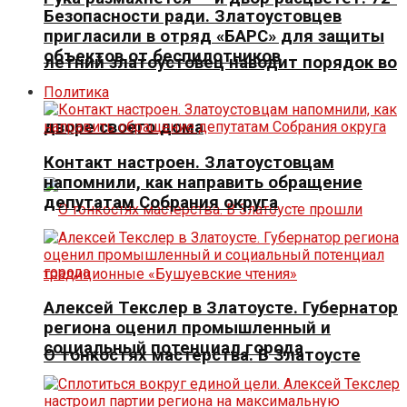
Безопасности ради. Златоустовцев
пригласили в отряд «БАРС» для защиты
объектов от беспилотников
летний златоустовец наводит порядок во
Политика
дворе своего дома
Контакт настроен. Златоустовцам
напомнили, как направить обращение
депутатам Собрания округа
Алексей Текслер в Златоусте. Губернатор
региона оценил промышленный и
социальный потенциал города
О тонкостях мастерства. В Златоусте