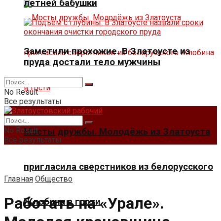
летней бабушки
Заметили прохожие. В Златоусте из
пруда достали тело мужчины
No Result
Все результаты
No Result
Мосты дружбы. Молодёжь из Златоуста
Все результаты
пригласила сверстников из белорусского
Главная
Общество
Работать на «Урале».
Жлобина в гости