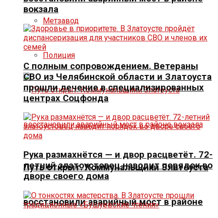
вокзала
Метзавод
Полиция
С полным сопровождением. Ветераны
СВО из Челябинской области и Златоуста
прошли лечение в специализированных
центрах Соцфонда
Рука размахнётся — и двор расцветёт. 72-
летний златоустовец наводит порядок во
Путь открыт. Коммунальщики Златоуста
дворе своего дома
восстановили аварийный мост в районе