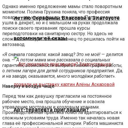
Однако именно предложение мамы стало поворотным
моментом. Полина Грухина поняла, что профессия
повара — это не совсем то, что нужно. Потом девушка
летию Серафимы Власовой в Златоусте
ушла в декрет, но и с малышом на руках продолжала
поиски своего призвания: прошла курсы
переподготовки на санитарную сестру. Но здесь не
вспомнили её сказы
сложилось. Тогда Полина наконец-то решилась пойти на
автозавод.
«Я сначала говорила: какой завод? Это не моё!
— делится
она. —
А потом мама мне рассказала о социальных
гарантиях, возможности выбрать гибкий график работы,
о летнем лагере для детей сотрудников предприятия. Да,
и на заводе, оказывается, много молодёжи работает».
Наверху и воздух чище
Перед тем как девушку пригласили на постоянное
рабочее место, она прошла обучение и освоила
управление мостовым и козловым кранами.
Арт-терапевта приглашали?
Производственная практика помогла адаптироваться к
сложным условиям труда. Именно так началась новая
глава её профессиональной истории. Работа машиниста