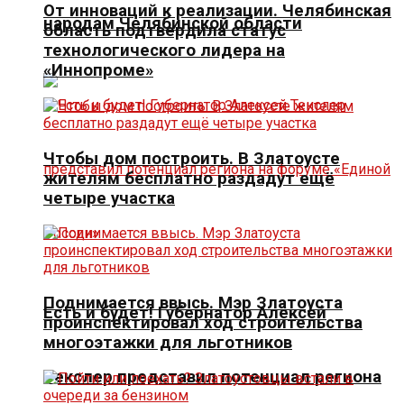
От инноваций к реализации. Челябинская
народам Челябинской области
область подтвердила статус
технологического лидера на
«Иннопроме»
Чтобы дом построить. В Златоусте
жителям бесплатно раздадут ещё
четыре участка
Поднимается ввысь. Мэр Златоуста
Есть и будет! Губернатор Алексей
проинспектировал ход строительства
многоэтажки для льготников
Текслер представил потенциал региона