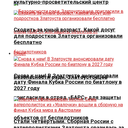
культурно-просветительский центр
Сходить за юный возраст. Какой досуг
для подростков Златоуста организовали
бесплатно
Спорт
Снова к нам! В Златоусте анонсировали
Безопасности ради. Златоустовцев
дату Финала Кубка России по биатлону в
2027 году
пригласили в отряд «БАРС» для защиты
объектов от беспилотников
Стали четвертыми. Сборная России с
ватерполистками Златоуста сразилась за