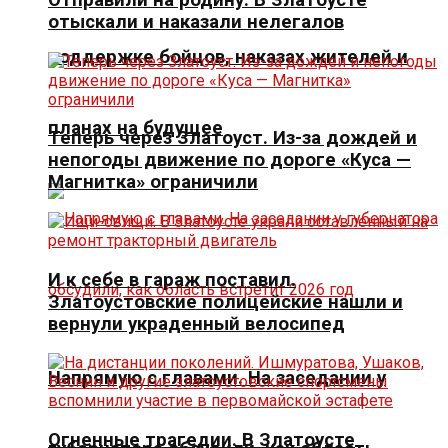
отыскали и наказали нелегалов
поддержке бойцов, наказах жителей и
планах на будущее
Теперь через Златоуст. Из-за дождей и
непогоды движение по дороге «Куса —
Магнитка» ограничили
И к себе в гараж поставил.
Златоустовские полицейские нашли и
вернули украденный велосипед
Напрямую с главами. На заседании у
Огненные трагедии. В Златоусте