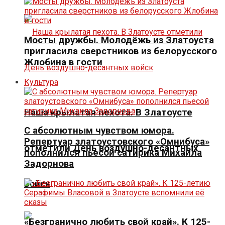
Мосты дружбы. Молодёжь из Златоуста
пригласила сверстников из белорусского
Жлобина в гости
Культура
Наша крылатая пехота. В Златоусте
С абсолютным чувством юмора.
Репертуар златоустовского «Омнибуса»
отметили День воздушно-десантных
пополнился пьесой сатирика Михаила
Задорнова
войск
«Безгранично любить свой край». К 125-