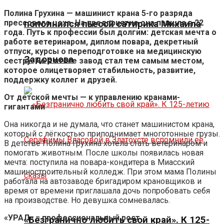
Полина Грухина — машинист крана 5-го разряда
прессового цеха. На предприятие она пришла в 22
пополнился пьесой сатирика Михаила
года. Путь к профессии был долгим: детская мечта о
работе ветеринаром, диплом повара, декретный
отпуск, курсы о переподготовке на медицинскую
Задорнова
сестру. Но в итоге завод стал тем самым местом,
которое олицетворяет стабильность, развитие,
поддержку коллег и друзей.
От детской мечты — к управлению кранами-
гигантами
Она никогда и не думала, что станет машинистом крана,
который с лёгкостью приподнимает многотонные грузы.
В детстве Полина Грухина хотела стать ветеринаром и
помогать животным. После школы появилась новая
мечта: поступила на повара-кондитера в Миасский
машиностроительный колледж. При этом мама Полины
работала на автозаводе бригадиром крановщиков и
время от времени приглашала дочь попробовать себя
на производстве. Но девушка сомневалась.
«УРАЛ» = профессиональный рост
«Безгранично любить свой край». К 125-