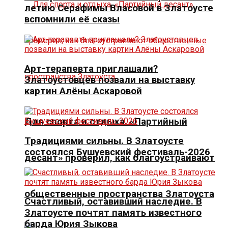
летию Серафимы Власовой в Златоусте
вспомнили её сказы
Арт-терапевта приглашали?
Златоустовцев позвали на выставку
картин Алёны Аскаровой
Для спорта и отдыха. «Партийный
Традициями сильны. В Златоусте
состоялся Бушуевский фестиваль-2026
десант» проверил, как благоустраивают
общественные пространства Златоуста
Счастливый, оставивший наследие. В
Златоусте почтят память известного
барда Юрия Зыкова