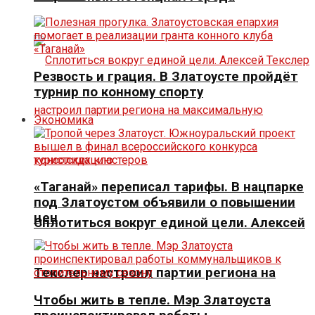
Резвость и грация. В Златоусте пройдёт
турнир по конному спорту
Экономика
«Таганай» переписал тарифы. В нацпарке
под Златоустом объявили о повышении
цен
Сплотиться вокруг единой цели. Алексей
Текслер настроил партии региона на
Чтобы жить в тепле. Мэр Златоуста