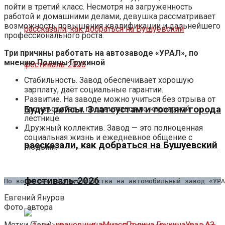
пойти в третий класс. Несмотря на загруженность
работой и домашними делами, девушка рассматривает
возможность повышения квалификации и дальнейшего
профессионального роста.
Три причины работать на автозаводе «УРАЛ», по
мнению Полины Грухиной
Стабильность. Завод обеспечивает хорошую
зарплату, даёт социальные гарантии.
Развитие. На заводе можно учиться без отрыва от
производства и продвигаться по карьерной
Будут рейсы. Златоустам и гостям города
лестнице.
Дружный коллектив. Завод — это полноценная
социальная жизнь и ежедневное общение с
рассказали, как добраться на Бушуевский
людьми.
фестиваль-2026
По вопросам трудоустройства на автомобильный завод «УРА
Евгений Януров
Фото
автора
Метки (Тэги):
крановщица
Миасс
Полина Грухина
Урал АЗ