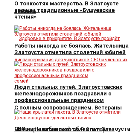
О тонкостях мастерства. В Златоусте
прошли традиционные «Бушуевские
вокзала
чтения»
Работы никогда не боялась. Жительница
Златоуста отметила столетний юбилей
Люди стальных путей. Златоустовских
железнодорожников поздравили с
профессиональным праздником
С полным сопровождением. Ветераны
СВО из Челябинской области и Златоуста
Наша крылатая пехота. В Златоусте