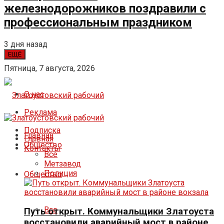
железнодорожников поздравили с
профессиональным праздником
3 дня назад
ЕЩЁ
Пятница, 7 августа, 2026
О нас
Реклама
Подписка
Главная
Главная
Общество
Контакты
Все
Метзавод
Полиция
Общество
Все
Путь открыт. Коммунальщики Златоуста
восстановили аварийный мост в районе