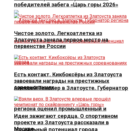
победителей забега «Царь горы 2026»
Чистое золото. Легкоатлетка из
Златоуста заняла первое место на
первенстве России
Есть контакт. Кикбоксёры из Златоуста
завоевали награды на престижных
соревнованиях
Алексей Текслер в Златоусте. Губернатор
региона оценил промышленный и
Идеи зажигают сердца. О спортивном
проекте из Златоуста рассказали в
Москве
социальный потенциал города