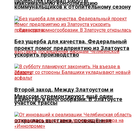
проинспектировал работы
максимальную консолидацию
коммунальщиков к отопительному сезону
Без ущерба для качества. Федеральный
проект помог предприятию из Златоуста
ускорить производство
Второй заход. Между Златоустом и
Миассом отремонтируют ещё один
Единство в многообразии. В Златоусте
участок трассы
открылась выставка, посвящённая