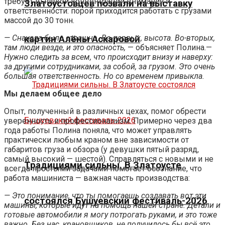
требует высокой концентрации внимания и
Златоустовцев позвали на выставку
ответственности: порой приходится работать с грузами
массой до 30 тонн.
— Сначала было страшно. Во-первых, высота. Во-вторых,
картин Алёны Аскаровой
там люди везде, и это опасность,
— объясняет Полина.—
Нужно следить за всем, что происходит внизу и наверху:
за другими сотрудниками, за собой, за грузом. Это очень
большая ответственность. Но со временем привыкла.
Мы делаем общее дело
Опыт, полученный в различных цехах, помог обрести
уверенность и профессионализм. Примерно через два
года работы Полина поняла, что может управлять
практически любым краном вне зависимости от
габаритов груза и обзора (у девушки пятый разряд,
самый высокий — шестой). Справляться с новыми и не
Традициями сильны. В Златоусте
всегда простыми задачами помогает осознание, что
работа машиниста — важная часть производства:
— Это понимание, что ты помогаешь создавать вот эти
состоялся Бушуевский фестиваль-2026
машины, которые идут на помощь нашей стране. Детали и
готовые автомобили я могу потрогать руками, и это тоже
важно. Без нас, крановщиков, не получилось бы всё это