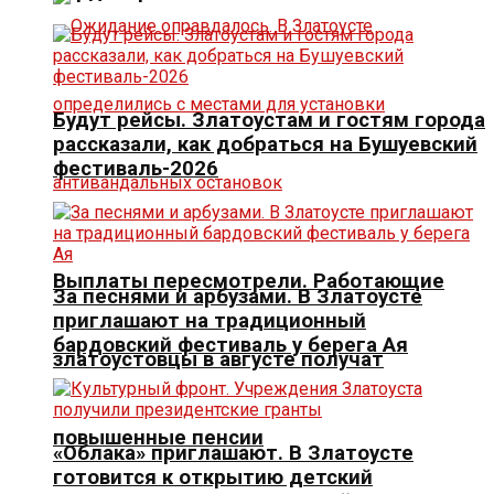
Будут рейсы. Златоустам и гостям города
рассказали, как добраться на Бушуевский
фестиваль-2026
Выплаты пересмотрели. Работающие
За песнями и арбузами. В Златоусте
приглашают на традиционный
бардовский фестиваль у берега Ая
златоустовцы в августе получат
повышенные пенсии
«Облака» приглашают. В Златоусте
готовится к открытию детский