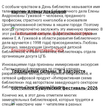
С особым чувством в День библиотек называется имя
талантливого организатора библиотечного дела Елены
картин Алёны Аскаровой
Андроновны Гужевой — человека, преданного
профессии, страстного книголюба и основателя
Централизованной системы в нашем городе. Поэтому
всегда суперпочётно заслужить эту именную премию. В
этот раз к большой когорте профессионалов (премия
имени Е. А. Гужевой в области развития библиотечного
дела вручается с 1998 года) присоединились Любовь
Десенко, заведующая Центральной детской
библиотекой, и Иван Шевелёв, библиотекарь отдела
организации досуга ЦГБ.
Инновациями года признаны иммерсивная экскурсия
«Легендарный променад по старой улочке»,
Традициями сильны. В Златоусте
разработанная методистом Ириной Мифтаховой, и
сетевой цифровой продукт «Интерактивная схема
библиотеки» под авторством заведующего сектором
библиотеки «Окна» Сергея Мухина.
состоялся Бушуевский фестиваль-2026
Конечно же, в этот день отметили многих
замечательных библиотекарей, которые трудятся и
спешат навстречу нам — читателям в разных