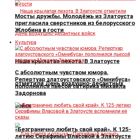
Мосты дружбы. Молодёжь из Златоуста
пригласила сверстников из белорусского
Жлобина в гости
Культура
Наша крылатая пехота. В Златоусте
С абсолютным чувством юмора.
Репертуар златоустовского «Омнибуса»
отметили День воздушно-десантных
пополнился пьесой сатирика Михаила
Задорнова
войск
«Безгранично любить свой край». К 125-
летию Серафимы Власовой в Златоусте