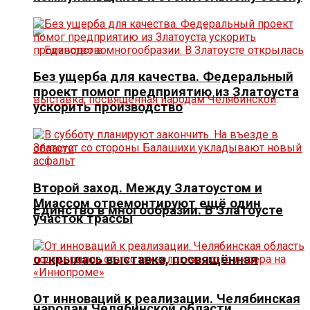
Без ущерба для качества. Федеральный
проект помог предприятию из Златоуста
ускорить производство
Второй заход. Между Златоустом и
Миассом отремонтируют ещё один
Единство в многообразии. В Златоусте
участок трассы
открылась выставка, посвящённая
От инноваций к реализации. Челябинская
народам Челябинской области