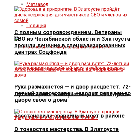
Метзавод
Полиция
С полным сопровождением. Ветераны
СВО из Челябинской области и Златоуста
прошли лечение в специализированных
центрах Соцфонда
Рука размахнётся — и двор расцветёт. 72-
летний златоустовец наводит порядок во
Путь открыт. Коммунальщики Златоуста
дворе своего дома
восстановили аварийный мост в районе
О тонкостях мастерства. В Златоусте