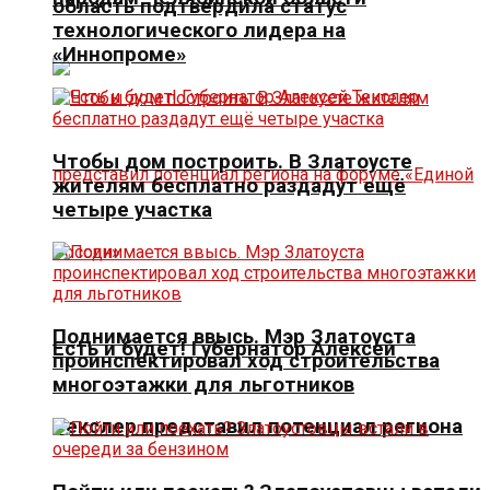
область подтвердила статус
технологического лидера на
«Иннопроме»
Чтобы дом построить. В Златоусте
жителям бесплатно раздадут ещё
четыре участка
Поднимается ввысь. Мэр Златоуста
Есть и будет! Губернатор Алексей
проинспектировал ход строительства
многоэтажки для льготников
Текслер представил потенциал региона