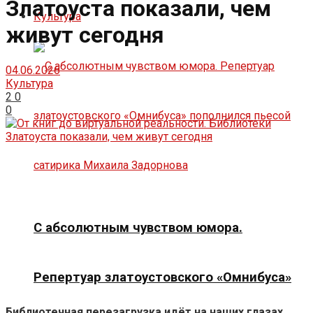
Златоуста показали, чем
Культура
живут сегодня
04.06.2026
Культура
2
0
0
С абсолютным чувством юмора.
Репертуар златоустовского «Омнибуса»
Библиотечная перезагрузка идёт на наших глазах.