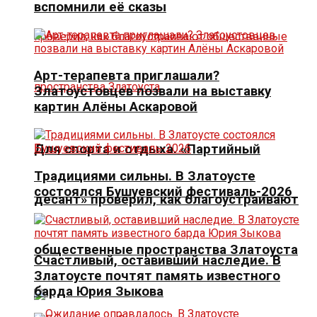
вспомнили её сказы
Арт-терапевта приглашали?
Златоустовцев позвали на выставку
картин Алёны Аскаровой
Для спорта и отдыха. «Партийный
Традициями сильны. В Златоусте
состоялся Бушуевский фестиваль-2026
десант» проверил, как благоустраивают
общественные пространства Златоуста
Счастливый, оставивший наследие. В
Златоусте почтят память известного
барда Юрия Зыкова