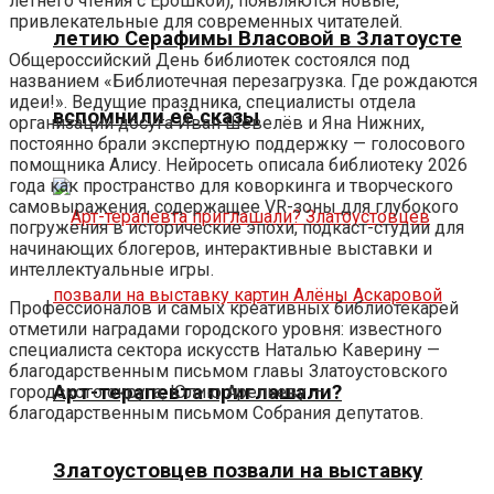
летнего чтения с Ерошкой), появляются новые,
привлекательные для современных читателей.
летию Серафимы Власовой в Златоусте
Общероссийский День библиотек состоялся под
названием «Библиотечная перезагрузка. Где рождаются
идеи!». Ведущие праздника, специалисты отдела
вспомнили её сказы
организации досуга Иван Шевелёв и Яна Нижних,
постоянно брали экспертную поддержку — голосового
помощника Алису. Нейросеть описала библиотеку 2026
года как пространство для коворкинга и творческого
самовыражения, содержащее VR-зоны для глубокого
погружения в исторические эпохи, подкаст-студии для
начинающих блогеров, интерактивные выставки и
интеллектуальные игры.
Профессионалов и самых креативных библиотекарей
отметили наградами городского уровня: известного
специалиста сектора искусств Наталью Каверину —
благодарственным письмом главы Златоустовского
Арт-терапевта приглашали?
городского округа; Юлию Арепьеву —
благодарственным письмом Собрания депутатов.
Златоустовцев позвали на выставку