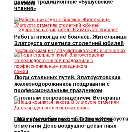
прошли традиционные «Бушуевские
вокзала
чтения»
Работы никогда не боялась. Жительница
Златоуста отметила столетний юбилей
Люди стальных путей. Златоустовских
железнодорожников поздравили с
профессиональным праздником
С полным сопровождением. Ветераны
СВО из Челябинской области и Златоуста
Наша крылатая пехота. В Златоусте
отметили День воздушно-десантных