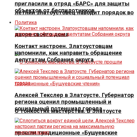
пригласили в отряд «БАРС» для защиты
объектов от беспилотников
летний златоустовец наводит порядок во
Политика
дворе своего дома
Контакт настроен. Златоустовцам
напомнили, как направить обращение
депутатам Собрания округа
Алексей Текслер в Златоусте. Губернатор
региона оценил промышленный и
социальный потенциал города
О тонкостях мастерства. В Златоусте
прошли традиционные «Бушуевские