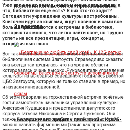
Уже прошло то время, когда многие спрашивали: а
пополнился пьесой сатирика Михаила
что, библиотеки ещё есть? В них кто-то ходит?
Сегодня эти учреждения культуры востребованы.
Книгочеи идут за книгами, ждут новинок и сами всё
Задорнова
больше приобщаются к встречам в библиотеке,
которых так много, что легко найти своё, но трудно
успеть на все презентации, игры, концерты,
открытия выставок.
Вот так многогранно сегодня живёт Централизованная
библиотечная система Златоуста. Справедливо сказать:
она всегда так трудилась, что на уровне области
котировалась очень высоко. Руководители управления
культуры на выездных совещаниях гордились работой
ЦБС Златоуста, которую не только ставили в пример, но
и назвали инновационной.
Об этом говорили на торжественной встрече почётные
гости: заместитель начальника управления культуры
Анастасия Кудашова и представители депутатского
корпуса Татьяна Накоскина и Сергей Лукьянов. Они
также подчеркнули, что рядом с проектами, которые
«Безгранично любить свой край». К 125-
можно назвать фирменными (такие как программа