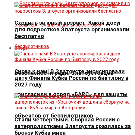
Сходить за юный возраст. Какой досуг
для подростков Златоуста организовали
бесплатно
Спорт
Снова к нам! В Златоусте анонсировали
Безопасности ради. Златоустовцев
дату Финала Кубка России по биатлону в
2027 году
пригласили в отряд «БАРС» для защиты
объектов от беспилотников
Стали четвертыми. Сборная России с
ватерполистками Златоуста сразилась за
бронзу Кубка мира