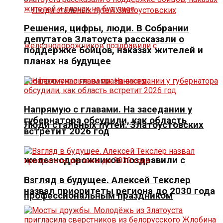
Решения, цифры, люди. В Собрании
депутатов Златоуста рассказали о
поддержке бойцов, наказах жителей и
планах на будущее
Напрямую с главами. На заседании у
губернатора обсудили, как область
Люди стальных путей. Златоустовских
встретит 2026 год
железнодорожников поздравили с
Взгляд в будущее. Алексей Текслер
назвал приоритеты региона до 2030 года
профессиональным праздником