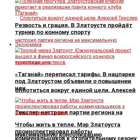
Резвость и грация. В Златоусте пройдёт
турнир по конному спорту
Экономика
«Таганай» переписал тарифы. В нацпарке
под Златоустом объявили о повышении
цен
Сплотиться вокруг единой цели. Алексей
Текслер настроил партии региона на
Чтобы жить в тепле. Мэр Златоуста
проинспектировал работы
максимальную консолидацию
коммунальщиков к отопительному сезону