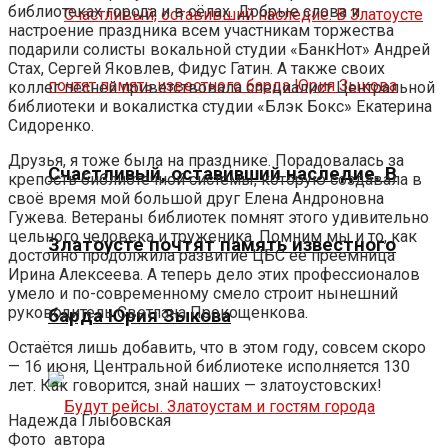
библиотеках города и в сёлах. Добрые слова и
настроение праздника всем участникам торжества
подарили солисты вокальной студии «БанкНот» Андрей
Стах, Сергей Яковлев, Фидус Гатин. А также своих
коллег песней приветствовала специалист Центральной
библиотеки и вокалистка студии «Блэк Бокс» Екатерина
Сидоренко.
Друзья, я тоже была на празднике. Порадовалась за
Счастливый, оставивший наследие. В
крепость библиотечной системы, которую создавала в
своё время мой большой друг Елена Андроновна
Гужева. Ветераны библиотек помнят этого удивительно
цельного человека и труженика. Помним мы и то, как
Златоусте почтят память известного
достойно продолжила развитие ЦБС её преемница
Ирина Алексеева. А теперь дело этих профессионалов
умело и по-современному смело строит нынешний
руководитель Светлана Прокощенкова.
барда Юрия Зыкова
Остаётся лишь добавить, что в этом году, совсем скоро
— 16 июня, Центральной библиотеке исполняется 130
лет. Как говорится, знай наших — златоустовских!
Надежда Глыбовская
Фото
автора