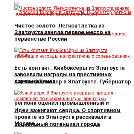
Чистое золото. Легкоатлетка из
Златоуста заняла первое место на
первенстве России
Есть контакт. Кикбоксёры из Златоуста
завоевали награды на престижных
соревнованиях
Алексей Текслер в Златоусте. Губернатор
региона оценил промышленный и
Идеи зажигают сердца. О спортивном
проекте из Златоуста рассказали в
Москве
социальный потенциал города