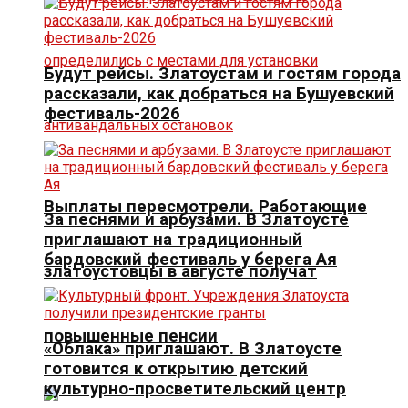
Будут рейсы. Златоустам и гостям города
рассказали, как добраться на Бушуевский
фестиваль-2026
Выплаты пересмотрели. Работающие
За песнями и арбузами. В Златоусте
приглашают на традиционный
бардовский фестиваль у берега Ая
златоустовцы в августе получат
повышенные пенсии
«Облака» приглашают. В Златоусте
готовится к открытию детский
культурно-просветительский центр