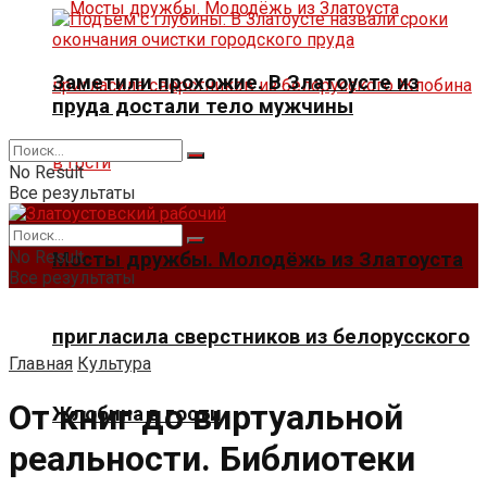
Заметили прохожие. В Златоусте из
пруда достали тело мужчины
No Result
Все результаты
No Result
Мосты дружбы. Молодёжь из Златоуста
Все результаты
пригласила сверстников из белорусского
Главная
Культура
От книг до виртуальной
Жлобина в гости
реальности. Библиотеки