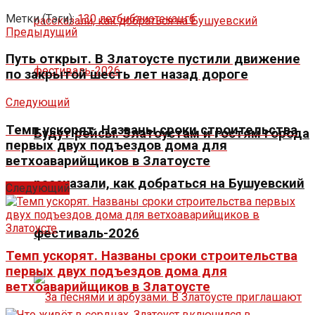
Метки (Тэги):
130 лет
библиотека
цгб
Предыдущий
Путь открыт. В Златоусте пустили движение
по закрытой шесть лет назад дороге
Следующий
Темп ускорят. Названы сроки строительства
Будут рейсы. Златоустам и гостям города
первых двух подъездов дома для
ветхоаварийщиков в Златоусте
рассказали, как добраться на Бушуевский
Следующий
фестиваль-2026
Темп ускорят. Названы сроки строительства
первых двух подъездов дома для
ветхоаварийщиков в Златоусте