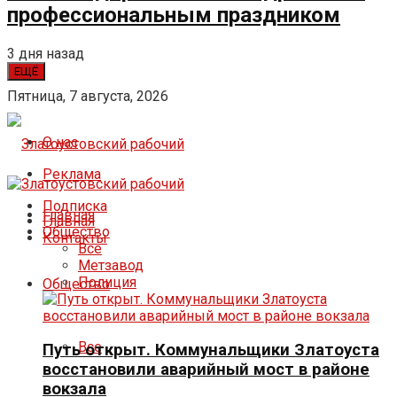
профессиональным праздником
3 дня назад
ЕЩЁ
Пятница, 7 августа, 2026
О нас
Реклама
Подписка
Главная
Главная
Общество
Контакты
Все
Метзавод
Полиция
Общество
Все
Путь открыт. Коммунальщики Златоуста
восстановили аварийный мост в районе
вокзала