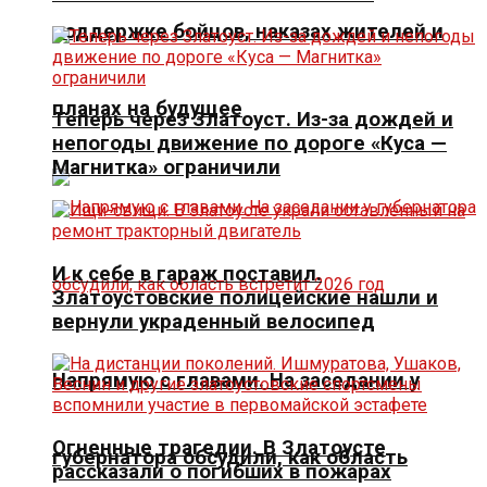
поддержке бойцов, наказах жителей и
планах на будущее
Теперь через Златоуст. Из-за дождей и
непогоды движение по дороге «Куса —
Магнитка» ограничили
И к себе в гараж поставил.
Златоустовские полицейские нашли и
вернули украденный велосипед
Напрямую с главами. На заседании у
Огненные трагедии. В Златоусте
губернатора обсудили, как область
рассказали о погибших в пожарах