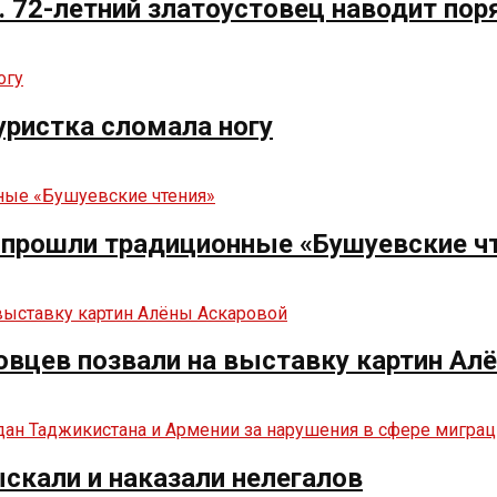
. 72-летний златоустовец наводит пор
туристка сломала ногу
е прошли традиционные «Бушуевские ч
овцев позвали на выставку картин Ал
ыскали и наказали нелегалов