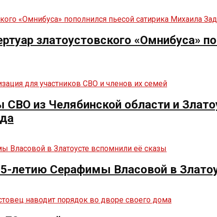
ртуар златоустовского «Омнибуса» по
СВО из Челябинской области и Злато
нда
125-летию Серафимы Власовой в Злато