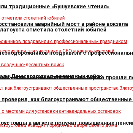
шли традиционные «Бушуевские чтения»
осстановили аварийный мост в районе вокзала
Златоуста отметила столетний юбилей
елезнодорожников поздравили с профессиональ
тили День воздушно-десантных войск
из Челябинской области и Златоуста прошли л
» проверил, как благоустраивают общественные
оустовцы в августе получат повышенные пенси