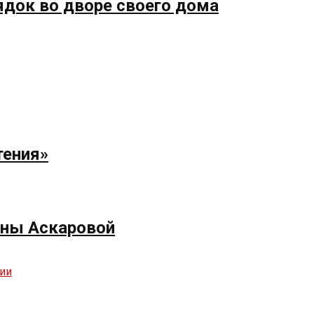
ядок во дворе своего дома
тения»
ёны Аскаровой