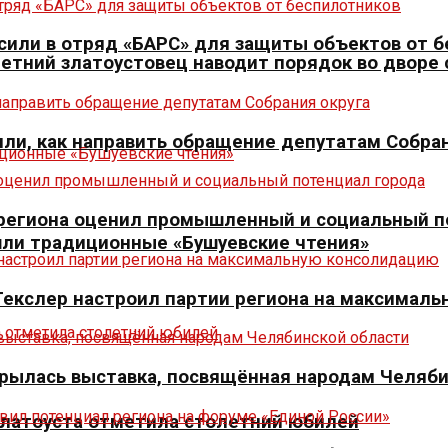
сили в отряд «БАРС» для защиты объектов от 
летний златоустовец наводит порядок во дворе
ли, как направить обращение депутатам Собран
р региона оценил промышленный и социальный п
шли традиционные «Бушуевские чтения»
 Текслер настроил партии региона на максимал
крылась выставка, посвящённая народам Челяб
Златоуста отметила столетний юбилей