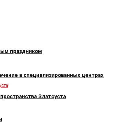
ным праздником
ечение в специализированных центрах
 пространства Златоуста
и