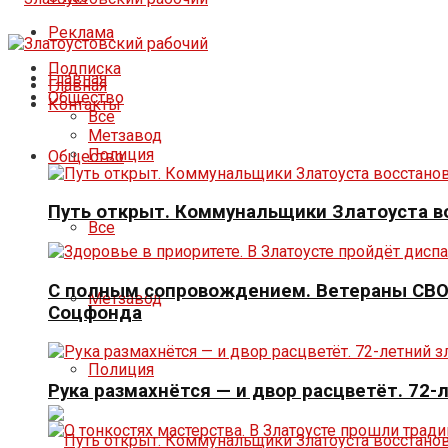
Реклама
Подписка
Главная
Главная
Общество
Контакты
Все
Метзавод
Полиция
Общество
Путь открыт. Коммунальщики Златоуста в
Все
С полным сопровождением. Ветераны СВО 
Метзавод
Соцфонда
Полиция
Рука размахнётся — и двор расцветёт. 72-