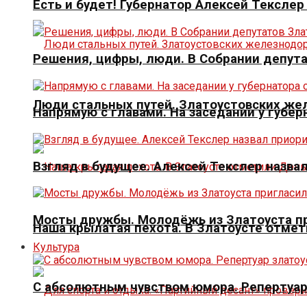
Есть и будет! Губернатор Алексей Тексле
Решения, цифры, люди. В Собрании депута
Люди стальных путей. Златоустовских ж
Напрямую с главами. На заседании у губер
Взгляд в будущее. Алексей Текслер назва
Мосты дружбы. Молодёжь из Златоуста пр
Наша крылатая пехота. В Златоусте отме
Культура
С абсолютным чувством юмора. Репертуар