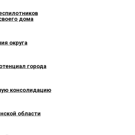
беспилотников
 своего дома
ия округа
отенциал города
ьную консолидацию
инской области