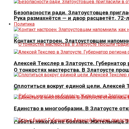
Безопасности ради. Златоустовцев пригла
Рука размахнётся — и двор расцветёт. 72-
Политика
Контакт настроен. Златоустовцам напомни
Алексей Текслер в Златоусте. Губернато
О тонкостях мастерства. В Златоусте про
Сплотиться вокруг единой цели. Алексей
Единство в многообразии. В Златоусте от
Работы никогда не боялась. Жительница 