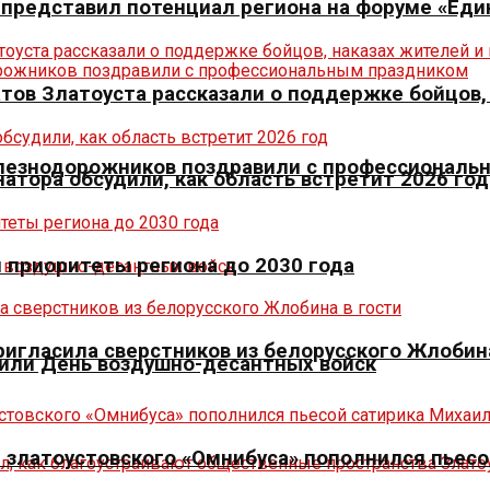
р представил потенциал региона на форуме «Еди
тов Златоуста рассказали о поддержке бойцов,
елезнодорожников поздравили с профессиональ
натора обсудили, как область встретит 2026 год
л приоритеты региона до 2030 года
игласила сверстников из белорусского Жлобина
тили День воздушно-десантных войск
 златоустовского «Омнибуса» пополнился пьесо