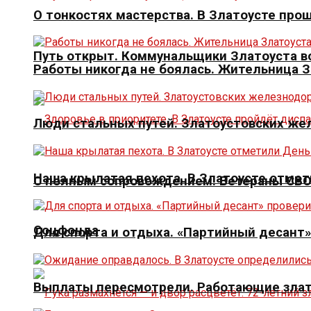
О тонкостях мастерства. В Златоусте про
Путь открыт. Коммунальщики Златоуста в
Работы никогда не боялась. Жительница 
Люди стальных путей. Златоустовских ж
Наша крылатая пехота. В Златоусте отме
С полным сопровождением. Ветераны СВО 
Соцфонда
Для спорта и отдыха. «Партийный десант
Выплаты пересмотрели. Работающие злат