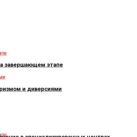
 на завершающем этапе
оризмом и диверсиями
ечение в специализированных центрах