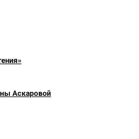
тения»
ёны Аскаровой