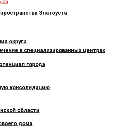
 пространства Златоуста
ия округа
ечение в специализированных центрах
отенциал города
ьную консолидацию
инской области
 своего дома