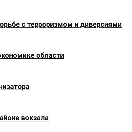
борьбе с терроризмом и диверсиями
экономике области
низатора
айоне вокзала