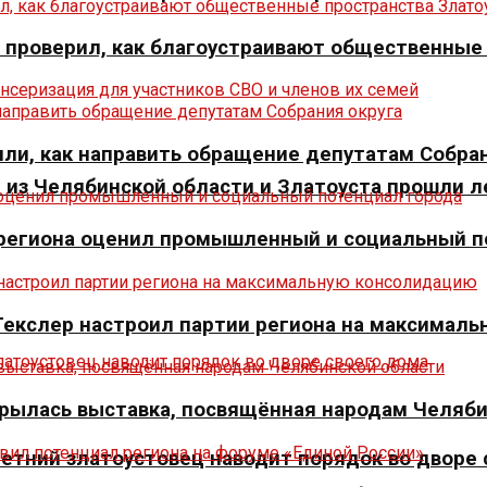
» проверил, как благоустраивают общественные
ли, как направить обращение депутатам Собран
из Челябинской области и Златоуста прошли л
р региона оценил промышленный и социальный п
 Текслер настроил партии региона на максимал
крылась выставка, посвящённая народам Челяб
летний златоустовец наводит порядок во дворе