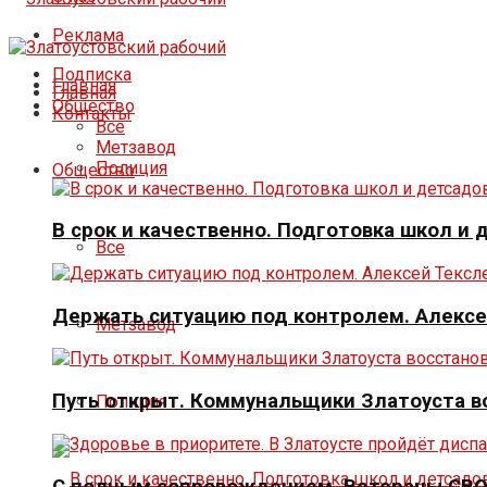
Реклама
Подписка
Главная
Главная
Общество
Контакты
Все
Метзавод
Полиция
Общество
В срок и качественно. Подготовка школ и
Все
Держать ситуацию под контролем. Алексе
Метзавод
Путь открыт. Коммунальщики Златоуста в
Полиция
С полным сопровождением. Ветераны СВО 