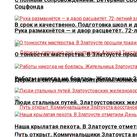
Соцфонда
В срок и качественно. Подготовка школ и
Рука размахнётся — и двор расцветёт. 72-
О тонкостях мастерства. В Златоусте про
Работы никогда не боялась. Жительница 
Держать ситуацию под контролем. Алексе
Люди стальных путей. Златоустовских ж
Наша крылатая пехота. В Златоусте отме
Путь открыт. Коммунальщики Златоуста в