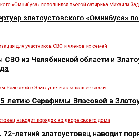
ртуар златоустовского «Омнибуса» по
СВО из Челябинской области и Злато
нда
125-летию Серафимы Власовой в Злато
. 72-летний златоустовец наводит пор