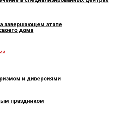
 на завершающем этапе
 своего дома
оризмом и диверсиями
ным праздником