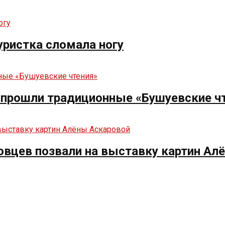
туристка сломала ногу
е прошли традиционные «Бушуевские ч
овцев позвали на выставку картин Ал