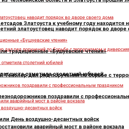
 детсадов Златоуста к учебному году находится
летний златоустовец наводит порядок во дворе
шли традиционные «Бушуевские чтения»
Златоуста отметила столетний юбилей
й Текслер дал ряд поручений по борьбе с терр
елезнодорожников поздравили с профессиональ
тили День воздушно-десантных войск
осстановили аварийный мост в районе вокзала