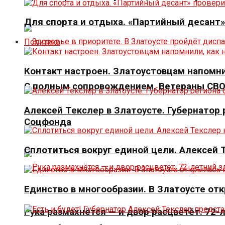
Для спорта и отдыха. «Партийный десант
Политика
Контакт настроен. Златоустовцам напомни
С полным сопровождением. Ветераны СВО 
Алексей Текслер в Златоусте. Губернато
Соцфонда
Сплотиться вокруг единой цели. Алексей
Единство в многообразии. В Златоусте от
Рука размахнётся — и двор расцветёт. 72-