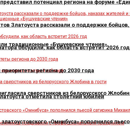
р представил потенциал региона на форуме «Еди
тов Златоуста рассказали о поддержке бойцов,
шли традиционные «Бушуевские чтения»
натора обсудили, как область встретит 2026 год
л приоритеты региона до 2030 года
игласила сверстников из белорусского Жлобина
Златоуста отметила столетний юбилей
 златоустовского «Омнибуса» пополнился пьесо