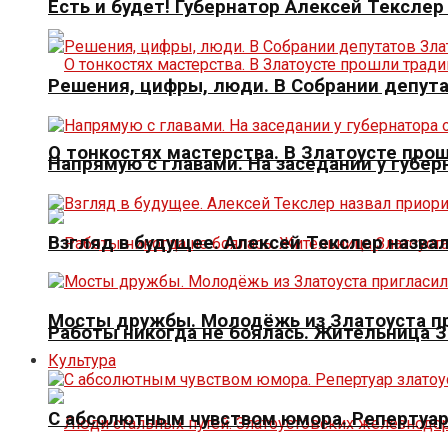
Есть и будет! Губернатор Алексей Тексле
Решения, цифры, люди. В Собрании депута
О тонкостях мастерства. В Златоусте про
Напрямую с главами. На заседании у губер
Взгляд в будущее. Алексей Текслер назва
Мосты дружбы. Молодёжь из Златоуста пр
Работы никогда не боялась. Жительница 
Культура
С абсолютным чувством юмора. Репертуар