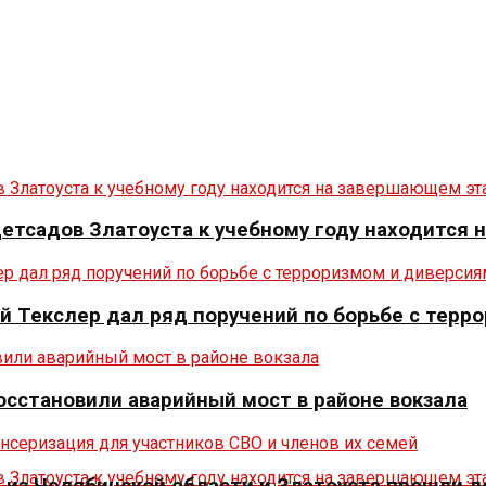
 детсадов Златоуста к учебному году находится
й Текслер дал ряд поручений по борьбе с терр
осстановили аварийный мост в районе вокзала
из Челябинской области и Златоуста прошли л