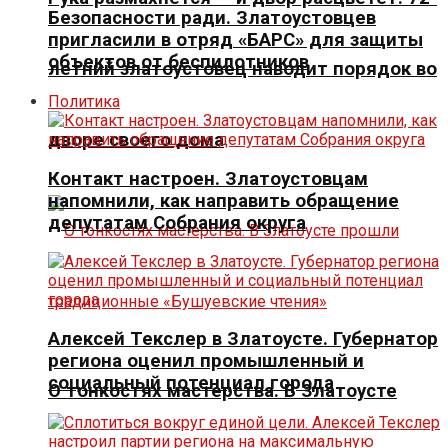
Безопасности ради. Златоустовцев
пригласили в отряд «БАРС» для защиты
объектов от беспилотников
летний златоустовец наводит порядок во
Политика
дворе своего дома
Контакт настроен. Златоустовцам
напомнили, как направить обращение
депутатам Собрания округа
Алексей Текслер в Златоусте. Губернатор
региона оценил промышленный и
социальный потенциал города
О тонкостях мастерства. В Златоусте