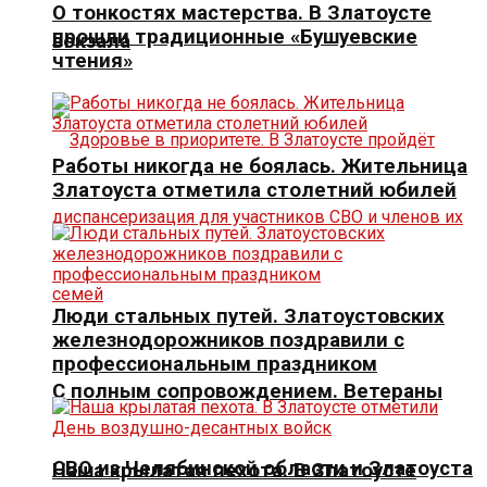
О тонкостях мастерства. В Златоусте
прошли традиционные «Бушуевские
вокзала
чтения»
Работы никогда не боялась. Жительница
Златоуста отметила столетний юбилей
Люди стальных путей. Златоустовских
железнодорожников поздравили с
профессиональным праздником
С полным сопровождением. Ветераны
СВО из Челябинской области и Златоуста
Наша крылатая пехота. В Златоусте