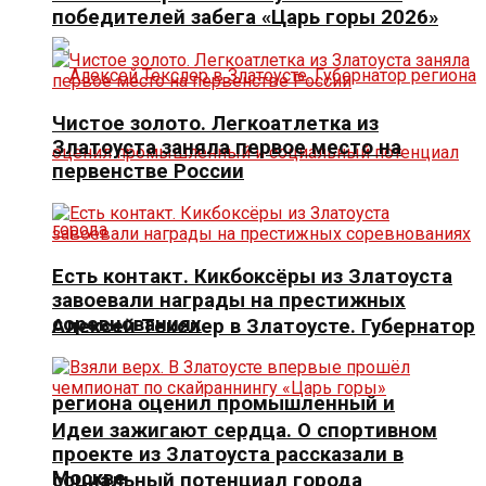
победителей забега «Царь горы 2026»
Чистое золото. Легкоатлетка из
Златоуста заняла первое место на
первенстве России
Есть контакт. Кикбоксёры из Златоуста
завоевали награды на престижных
соревнованиях
Алексей Текслер в Златоусте. Губернатор
региона оценил промышленный и
Идеи зажигают сердца. О спортивном
проекте из Златоуста рассказали в
Москве
социальный потенциал города