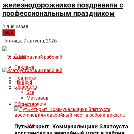
железнодорожников поздравили с
профессиональным праздником
3 дня назад
ЕЩЁ
Пятница, 7 августа, 2026
О нас
Реклама
Подписка
Главная
Главная
Общество
Контакты
Все
Метзавод
Полиция
Общество
Все
Путь открыт. Коммунальщики Златоуста
восстановили аварийный мост в районе