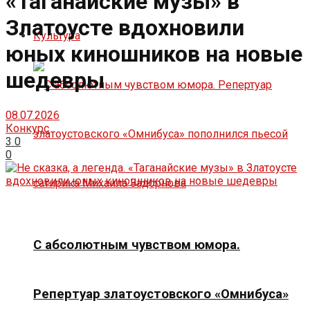
«Таганайские музы» в
Златоусте вдохновили
Культура
юных киношников на новые
шедевры
08.07.2026
Конкурс
3
0
0
С абсолютным чувством юмора.
Репертуар златоустовского «Омнибуса»