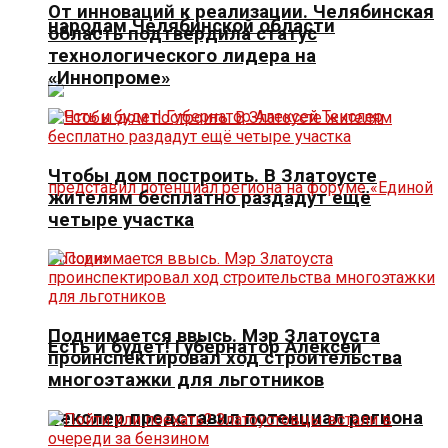
От инноваций к реализации. Челябинская
народам Челябинской области
область подтвердила статус
технологического лидера на
«Иннопроме»
Чтобы дом построить. В Златоусте
жителям бесплатно раздадут ещё
четыре участка
Поднимается ввысь. Мэр Златоуста
Есть и будет! Губернатор Алексей
проинспектировал ход строительства
многоэтажки для льготников
Текслер представил потенциал региона