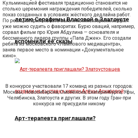
Кульминацией фестиваля традиционно становится не
столько церемония награждения победителей, сколько
показ созданных в условиях жёсткого дедлайна работ.
летию Серафимы Власовой в Златоусте
По реакции зрительного зала и комментариям жюри
уже можно судить о фаворитах. Бурю оваций, например,
сорвал фильм про Юрия Абдулина — основателя и
бессменного лидера группы «Папа Джек». Его создали
вспомнили её сказы
ребята из московского «Лампового медиацентра»,
заняв первое место в номинации «Документальное
кино».
В конкурсе участвовали 17 команд из разных городов:
Москвы, Новосибирска, Смоленска, Екатеринбурга, Уфы,
Челябинска, Златоуста и других. В этом году Гран-при
конкурса не присудили никому
Арт-терапевта приглашали?