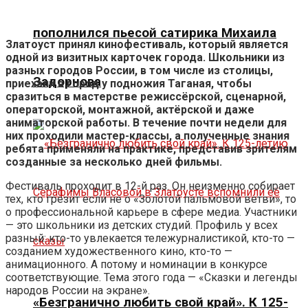
пополнился пьесой сатирика Михаила
Златоуст принял кинофестиваль, который является
одной из визитных карточек города. Школьники из
разных городов России, в том числе из столицы,
Задорнова
приехали в город у подножия Таганая, чтобы
сразиться в мастерстве режиссёрской, сценарной,
операторской, монтажной, актёрской и даже
аниматорской работы. В течение почти недели для
них проходили мастер-классы, а полученные знания
ребята применяли на практике, представив зрителям
созданные за несколько дней фильмы.
Фестиваль проходит в 12-й раз. Он неизменно собирает
тех, кто грезит если не о «Золотой пальмовой ветви», то
о профессиональной карьере в сфере медиа. Участники
— это школьники из детских студий. Профиль у всех
разный: кто-то увлекается тележурналистикой, кто-то —
созданием художественного кино, кто-то —
анимационного. А потому и номинации в конкурсе
соответствующие. Тема этого года — «Сказки и легенды
народов России на экране».
«Безгранично любить свой край». К 125-