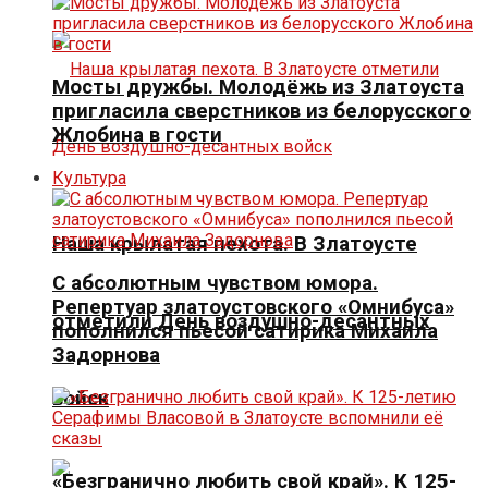
Мосты дружбы. Молодёжь из Златоуста
пригласила сверстников из белорусского
Жлобина в гости
Культура
Наша крылатая пехота. В Златоусте
С абсолютным чувством юмора.
Репертуар златоустовского «Омнибуса»
отметили День воздушно-десантных
пополнился пьесой сатирика Михаила
Задорнова
войск
«Безгранично любить свой край». К 125-