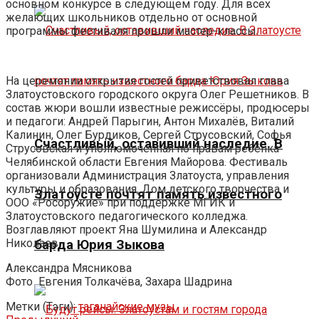
основном конкурсе в следующем году. Для всех
желающих школьников отдельно от основной
программы фестиваля прошли мастер-классы.
На церемонии открытия гостей приветствовал глава
Златоустовского городского округа Олег Решетников. В
состав жюри вошли известные режиссёры, продюсеры
и педагоги: Андрей Парыгин, Антон Михалёв, Виталий
Калинин, Олег Бурдиков, Сергей Струсовский, Софья
Счастливый, оставивший наследие. В
Струсовская и уполномоченная по правам ребёнка
Челябинской области Евгения Майорова. Фестиваль
организовали Администрация Златоуста, управления
культуры и образования, Дом детского творчества и
Златоусте почтят память известного
ООО «Росоружие» при поддержке МГИК и
Златоустовского педагогического колледжа.
Возглавляют проект Яна Шумилина и Александр
Николаев.
барда Юрия Зыкова
Александра Мясникова
Фото
Евгения Толкачёва, Захара Шадрина
Метки (Тэги):
таганайские музы