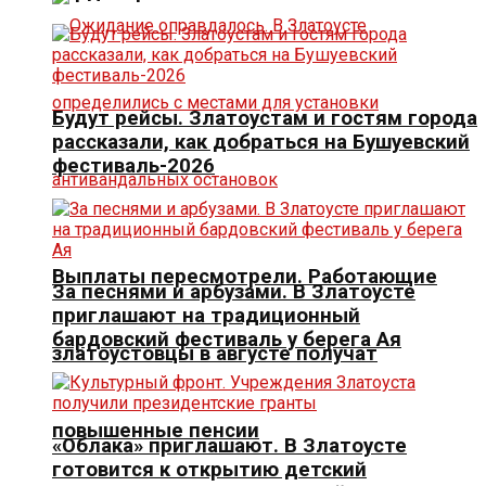
Будут рейсы. Златоустам и гостям города
рассказали, как добраться на Бушуевский
фестиваль-2026
Выплаты пересмотрели. Работающие
За песнями и арбузами. В Златоусте
приглашают на традиционный
бардовский фестиваль у берега Ая
златоустовцы в августе получат
повышенные пенсии
«Облака» приглашают. В Златоусте
готовится к открытию детский