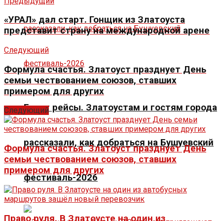
Предыдущий
«УРАЛ» дал старт. Гонщик из Златоуста
представит страну на международной арене
Следующий
Формула счастья. Златоуст празднует День
семьи чествованием союзов, ставших
примером для других
Будут рейсы. Златоустам и гостям города
Следующий
рассказали, как добраться на Бушуевский
Формула счастья. Златоуст празднует День
семьи чествованием союзов, ставших
примером для других
фестиваль-2026
Право руля. В Златоусте на один из