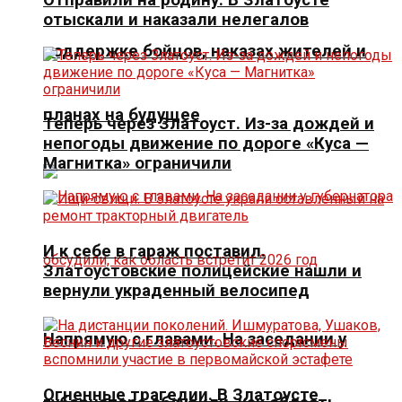
отыскали и наказали нелегалов
поддержке бойцов, наказах жителей и
планах на будущее
Теперь через Златоуст. Из-за дождей и
непогоды движение по дороге «Куса —
Магнитка» ограничили
И к себе в гараж поставил.
Златоустовские полицейские нашли и
вернули украденный велосипед
Напрямую с главами. На заседании у
Огненные трагедии. В Златоусте