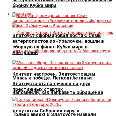
бронзу Кубка мира
Политика
Златоуст сформировал костяк. Семь
ватерполисток из «Уралочки» вошли в
сборную на финал Кубка мира в
Австралии
Контакт настроен. Златоустовцам
Мчась к победе. Легкоатлетка из
Златоуста стала лучшей на двух
престижных стартах
напомнили, как направить обращение
депутатам Собрания округа
Только вверх! В Златоусте назвали