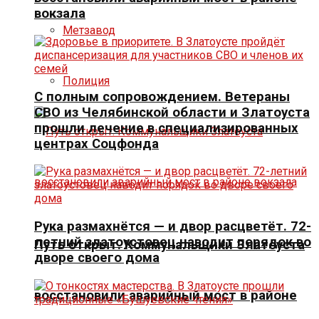
вокзала
Метзавод
Полиция
С полным сопровождением. Ветераны
СВО из Челябинской области и Златоуста
прошли лечение в специализированных
центрах Соцфонда
Рука размахнётся — и двор расцветёт. 72-
летний златоустовец наводит порядок во
Путь открыт. Коммунальщики Златоуста
дворе своего дома
восстановили аварийный мост в районе