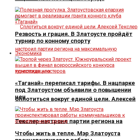
Резвость и грация. В Златоусте пройдёт
турнир по конному спорту
Экономика
«Таганай» переписал тарифы. В нацпарке
под Златоустом объявили о повышении
цен
Сплотиться вокруг единой цели. Алексей
Текслер настроил партии региона на
Чтобы жить в тепле. Мэр Златоуста