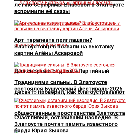
летию Серафимы Власовой в Златоусте
вспомнили её сказы
Арт-терапевта приглашали?
Златоустовцев позвали на выставку
картин Алёны Аскаровой
Для спорта и отдыха. «Партийный
Традициями сильны. В Златоусте
состоялся Бушуевский фестиваль-2026
десант» проверил, как благоустраивают
общественные пространства Златоуста
Счастливый, оставивший наследие. В
Златоусте почтят память известного
барда Юрия Зыкова