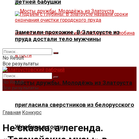
летней бабушки
Заметили прохожие. В Златоусте из
пруда достали тело мужчины
No Result
Все результаты
No Result
Мосты дружбы. Молодёжь из Златоуста
Все результаты
пригласила сверстников из белорусского
Главная
Конкурс
Не сказка, а легенда.
Жлобина в гости