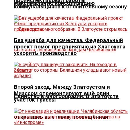
проинспектировал работы
максимальную консолидацию
коммунальщиков к отопительному сезону
Без ущерба для качества. Федеральный
проект помог предприятию из Златоуста
ускорить производство
Второй заход. Между Златоустом и
Миассом отремонтируют ещё один
Единство в многообразии. В Златоусте
участок трассы
открылась выставка, посвящённая