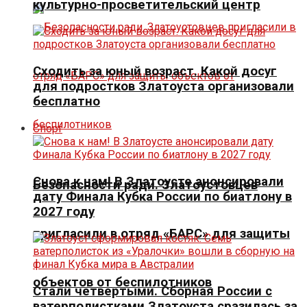
культурно-просветительский центр
Сходить за юный возраст. Какой досуг
для подростков Златоуста организовали
бесплатно
Спорт
Снова к нам! В Златоусте анонсировали
Безопасности ради. Златоустовцев
дату Финала Кубка России по биатлону в
2027 году
пригласили в отряд «БАРС» для защиты
объектов от беспилотников
Стали четвертыми. Сборная России с
ватерполистками Златоуста сразилась за