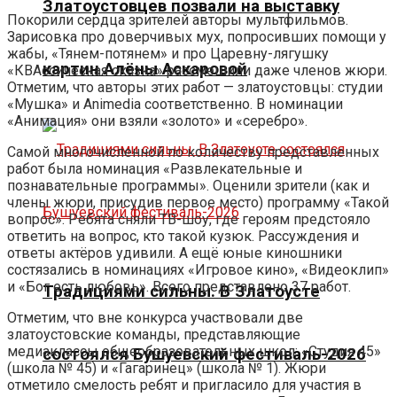
Златоустовцев позвали на выставку
Покорили сердца зрителей авторы мультфильмов.
Зарисовка про доверчивых мух, попросивших помощи у
жабы, «Тянем-потянем» и про Царевну-лягушку
картин Алёны Аскаровой
«КВАссическая сказка» рассмешили даже членов жюри.
Отметим, что авторы этих работ — златоустовцы: студии
«Мушка» и Animedia соответственно. В номинации
«Анимация» они взяли «золото» и «серебро».
Самой многочисленной по количеству представленных
работ была номинация «Развлекательные и
познавательные программы». Оценили зрители (как и
члены жюри, присудив первое место) программу «Такой
вопрос». Ребята сняли ТВ-шоу, где героям предстояло
ответить на вопрос, кто такой кузюк. Рассуждения и
ответы актёров удивили. А ещё юные киношники
состязались в номинациях «Игровое кино», «Видеоклип»
и «Бог есть любовь». Всего представлено 37 работ.
Традициями сильны. В Златоусте
Отметим, что вне конкурса участвовали две
златоустовские команды, представляющие
медиаклассы общеобразовательных школ: «Студия 45»
состоялся Бушуевский фестиваль-2026
(школа № 45) и «Гагаринец» (школа № 1). Жюри
отметило смелость ребят и пригласило для участия в