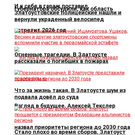
И к себе в гараж поставил.
губернатора обсудили, как область
Златоустовские полицейские нашли и
вернули украденный велосипед
встретит 2026 год
Огненные трагедии. В Златоусте
рассказали о погибших в пожарах
Что за жизнь такая. В Златоусте шум из
подвала довёл до суда
Взгляд в будущее. Алексей Текслер
назвал приоритеты региона до 2030 года
Стало плохо во время сборов. Златоуст