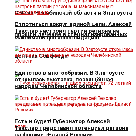
СВО из Челябинской области и Златоуста
Сплотиться вокруг единой цели. Алексей
Текслер настроил партии региона на
прошли лечение в специализированных
максимальную консолидацию
центрах Соцфонда
Единство в многообразии. В Златоусте
открылась выставка, посвящённая
народам Челябинской области
Есть и будет! Губернатор Алексей
Текслер представил потенциал региона
на форуме «Единой России»