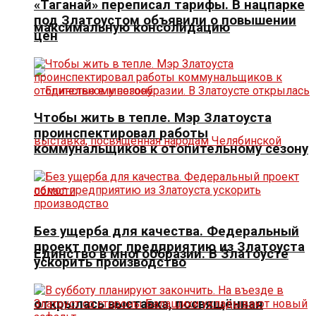
«Таганай» переписал тарифы. В нацпарке
под Златоустом объявили о повышении
максимальную консолидацию
цен
Чтобы жить в тепле. Мэр Златоуста
проинспектировал работы
коммунальщиков к отопительному сезону
Без ущерба для качества. Федеральный
проект помог предприятию из Златоуста
Единство в многообразии. В Златоусте
ускорить производство
открылась выставка, посвящённая