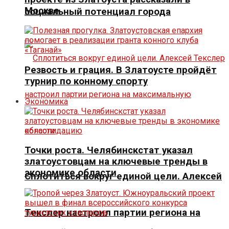
Москве
социальный потенциал города
Резвость и грация. В Златоусте пройдёт
турнир по конному спорту
Экономика
Точки роста. Челябинскстат указал
златоустовцам на ключевые тренды в
экономике области
Сплотиться вокруг единой цели. Алексей
Текслер настроил партии региона на