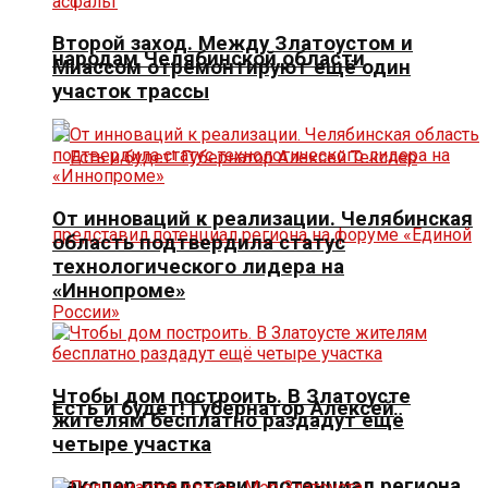
Второй заход. Между Златоустом и
народам Челябинской области
Миассом отремонтируют ещё один
участок трассы
От инноваций к реализации. Челябинская
область подтвердила статус
технологического лидера на
«Иннопроме»
Чтобы дом построить. В Златоусте
Есть и будет! Губернатор Алексей
жителям бесплатно раздадут ещё
четыре участка
Текслер представил потенциал региона