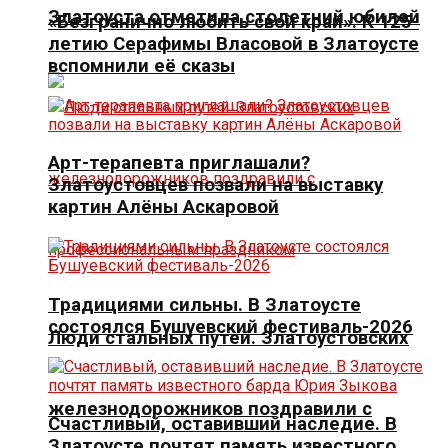
Златоуста отметила столетний юбилей
«Безгранично любить свой край». К 125-
летию Серафимы Власовой в Златоусте
вспомнили её сказы
Арт-терапевта приглашали?
Златоустовцев позвали на выставку
картин Алёны Аскаровой
Традициями сильны. В Златоусте
состоялся Бушуевский фестиваль-2026
Люди стальных путей. Златоустовских
железнодорожников поздравили с
Счастливый, оставивший наследие. В
Златоусте почтят память известного