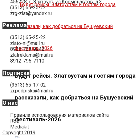
456228, г. Златоуст, ул.Космонавтов, д.3
(3513) 65-25-22
zrg-zlat@yandex.ru
Реклама
(3513) 65-25-22
zlato-ni@mail.ru
8922-723-9242
zlatreklama@mail.ru
8912-795-7110
Подписка
Будут рейсы. Златоустам и гостям города
(3513) 65-17-02
zr.podpiska@mail.ru
рассказали, как добраться на Бушуевский
О нас
Правила использования материалов сайта
фестиваль-2026
RSS
Mediakit
Copyright 2019