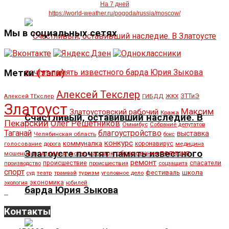
На 7 дней
https://world-weather.ru/pogoda/russia/moscow/
Мы в социальных сетях
Метки
(тэги)
Алексей Текслер
ЖКХ
ЗТТиЭ
Алексей ТЕкслер
ГИБДД
Златоуст
Максим
Златоустовский рабочий
Кража
Счастливый, оставивший наследие. В
Пекарский
Олег Решетников
Омнибус
Собрание депутатов
Таганай
благоустройство
выставка
Челябинская область
бокс
конкурс
коммуналка
коронавирус
медицина
голосование
дорога
полиция
Златоусте почтят память известного
образование
мошенники
нацпарк
мошенничество
ремонт
спасатели
происшествие
производство
происшествия
соцзащита
спорт
школа
фестиваль
туризм
уголовное дело
суд
театр
трамвай
экономика
юбилей
экология
барда Юрия Зыкова
Контакты