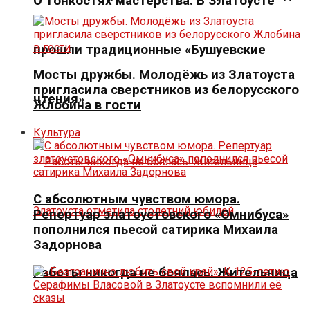
О тонкостях мастерства. В Златоусте
прошли традиционные «Бушуевские
Мосты дружбы. Молодёжь из Златоуста
пригласила сверстников из белорусского
чтения»
Жлобина в гости
Культура
С абсолютным чувством юмора.
Репертуар златоустовского «Омнибуса»
пополнился пьесой сатирика Михаила
Задорнова
Работы никогда не боялась. Жительница