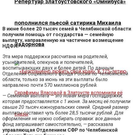
Репертуар златоустовского «Омнибуса»
пополнился пьесой сатирика Михаила
В июне более 20 тысяч семей в Челябинской области
получили помощь от государства — семейную
выплату, направленную на частичное возмещение
Задорнова
НДФЛ.
Эта мера поддержки рассчитана на родителей,
усыновителей, опекунов и попечителей,
воспитывающих двух и более детей. По данным
Отделения Социального фонда России по Челябинской
области, только за июнь на эти выплаты было
направлено почти 570 миллионов рублей.
— Семейная выплата — это новая мера господдержки,
которая предоставляется с 1 июня. За месяц её получили
свыше 20 тысяч южноуральских семей. Средний размер
выплаты составил чуть более 28,5 тысячи рублей. Для
оформления не нужно собирать справки: все данные
фонд запрашивает самостоятельно, —
рассказала
управляющая Отделением СФР по Челябинской