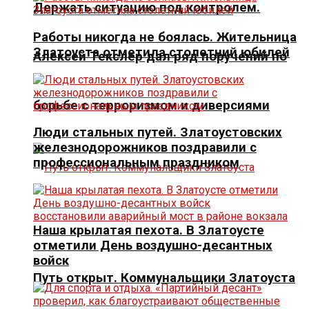
Держать ситуацию под контролем.
Работы никогда не боялась. Жительница
Златоуста отметила столетний юбилей
Алексей Текслер дал ряд поручений по
борьбе с терроризмом и диверсиями
Люди стальных путей. Златоустовских
железнодорожников поздравили с
профессиональным праздником
Наша крылатая пехота. В Златоусте
отметили День воздушно-десантных
войск
Путь открыт. Коммунальщики Златоуста