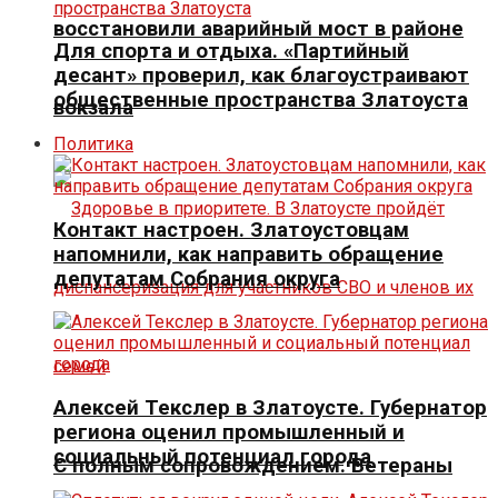
восстановили аварийный мост в районе
Для спорта и отдыха. «Партийный
десант» проверил, как благоустраивают
общественные пространства Златоуста
вокзала
Политика
Контакт настроен. Златоустовцам
напомнили, как направить обращение
депутатам Собрания округа
Алексей Текслер в Златоусте. Губернатор
региона оценил промышленный и
социальный потенциал города
С полным сопровождением. Ветераны