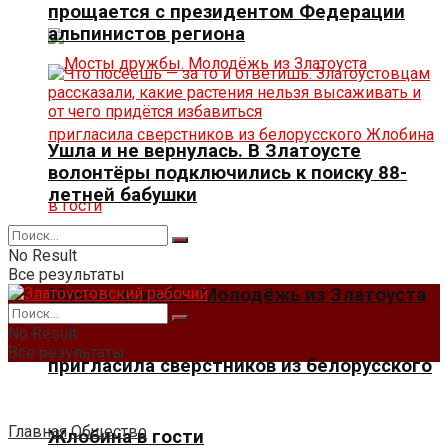
прощается с президентом Федерации
альпинистов региона
Ушла и не вернулась. В Златоусте
волонтёры подключились к поиску 88-
летней бабушки
No Result
Все результаты
Мосты дружбы. Молодёжь из Златоуста
No Result
Все результаты
пригласила сверстников из белорусского
Главная
Общество
Жлобина в гости