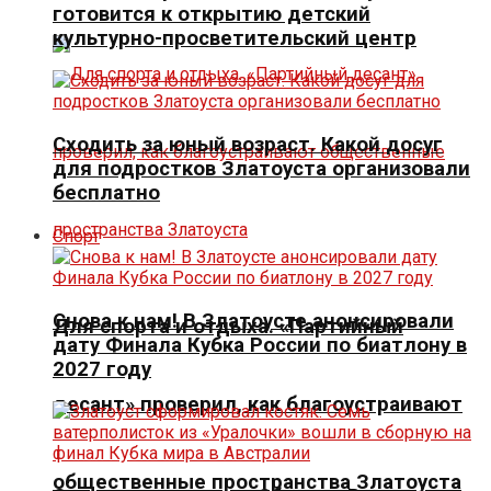
готовится к открытию детский
культурно-просветительский центр
Сходить за юный возраст. Какой досуг
для подростков Златоуста организовали
бесплатно
Спорт
Снова к нам! В Златоусте анонсировали
Для спорта и отдыха. «Партийный
дату Финала Кубка России по биатлону в
2027 году
десант» проверил, как благоустраивают
общественные пространства Златоуста