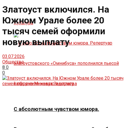
Златоуст включился. На
Южном Урале более 20
Культура
тысяч семей оформили
новую выплату
03.07.2026
Общество
8
0
0
С абсолютным чувством юмора.