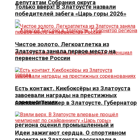
депутатам Собрания округа
Только вверх! В Златоусте назвали
победителей забега «Царь горы 2026»
Чистое золото. Легкоатлетка из
Златоуста заняла первое место на
первенстве России
Есть контакт. Кикбоксёры из Златоуста
завоевали награды на престижных
соревнованиях
Алексей Текслер в Златоусте. Губернатор
региона оценил промышленный и
Идеи зажигают сердца. О спортивном
проекте из Златоуста рассказали в