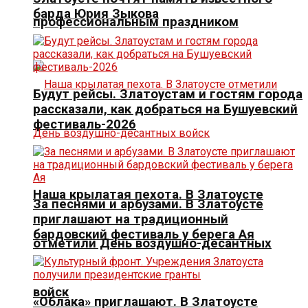
барда Юрия Зыкова
профессиональным праздником
Будут рейсы. Златоустам и гостям города
рассказали, как добраться на Бушуевский
фестиваль-2026
Наша крылатая пехота. В Златоусте
За песнями и арбузами. В Златоусте
приглашают на традиционный
бардовский фестиваль у берега Ая
отметили День воздушно-десантных
войск
«Облака» приглашают. В Златоусте