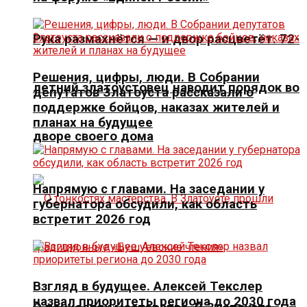
Рука размахнётся — и двор расцветёт. 72-
Решения, цифры, люди. В Собрании
летний златоустовец наводит порядок во
депутатов Златоуста рассказали о
поддержке бойцов, наказах жителей и
планах на будущее
дворе своего дома
Напрямую с главами. На заседании у
губернатора обсудили, как область
встретит 2026 год
Взгляд в будущее. Алексей Текслер
назвал приоритеты региона до 2030 года