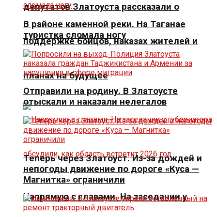
депутатов Златоуста рассказали о
В районе каменной реки. На Таганае
туристка сломала ногу
поддержке бойцов, наказах жителей и
планах на будущее
Отправили на родину. В Златоусте
отыскали и наказали нелегалов
Теперь через Златоуст. Из-за дождей и
непогоды движение по дороге «Куса —
Магнитка» ограничили
Напрямую с главами. На заседании у