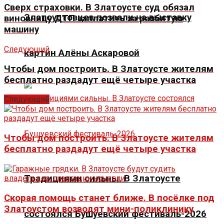
Сверх страховки. В Златоусте суд обязал
Златоустовцев позвали на выставку
виновницу ДТП заплатить за разбитую
машину
Следующий
картин Алёны Аскаровой
Чтобы дом построить. В Златоусте жителям
бесплатно раздадут ещё четыре участка
Следующий
Чтобы дом построить. В Златоусте жителям
бесплатно раздадут ещё четыре участка
Традициями сильны. В Златоусте
Скорая помощь станет ближе. В посёлке под
Златоустом возводят мини-поликлинику
состоялся Бушуевский фестиваль-2026