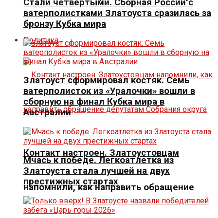
Стали четвертыми. Сборная России с
ватерполистками Златоуста сразилась за
бронзу Кубка мира
Политика
Златоуст сформировал костяк. Семь
ватерполисток из «Уралочки» вошли в
сборную на финал Кубка мира в
Австралии
Контакт настроен. Златоустовцам
Мчась к победе. Легкоатлетка из
Златоуста стала лучшей на двух
престижных стартах
напомнили, как направить обращение