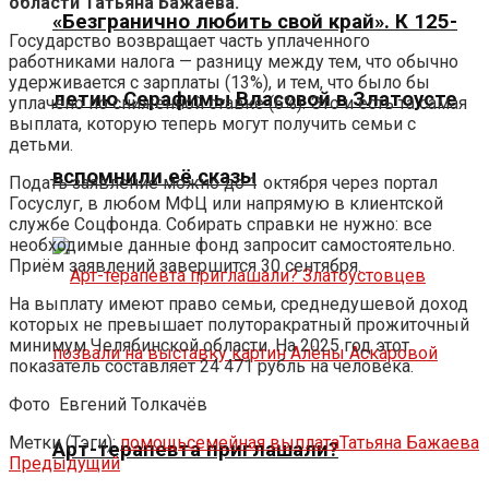
области Татьяна Бажаева.
«Безгранично любить свой край». К 125-
Государство возвращает часть уплаченного
работниками налога — разницу между тем, что обычно
удерживается с зарплаты (13%), и тем, что было бы
летию Серафимы Власовой в Златоусте
уплачено по сниженной ставке (6%). Это и есть та самая
выплата, которую теперь могут получить семьи с
детьми.
вспомнили её сказы
Подать заявление можно до 1 октября через портал
Госуслуг, в любом МФЦ или напрямую в клиентской
службе Соцфонда. Собирать справки не нужно: все
необходимые данные фонд запросит самостоятельно.
Приём заявлений завершится 30 сентября.
На выплату имеют право семьи, среднедушевой доход
которых не превышает полуторакратный прожиточный
минимум Челябинской области. На 2025 год этот
показатель составляет 24 471 рубль на человека.
Фото
Евгений Толкачёв
Метки (Тэги):
помощь
семейная выплата
Татьяна Бажаева
Арт-терапевта приглашали?
Предыдущий