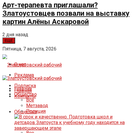
Арт-терапевта приглашали?
Златоустовцев позвали на выставку
картин Алёны Аскаровой
2 дня назад
ЕЩЁ
Пятница, 7 августа, 2026
О нас
Реклама
Подписка
Главная
Главная
Общество
Контакты
Все
Метзавод
Полиция
Общество
Все