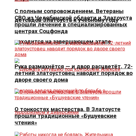
С полным сопровождением. Ветераны
СВО из Челябинской области и Златоуста
детсадов Златоуста к учебному году
прошли лечение в специализированных
центрах Соцфонда
находится на завершающем этапе
Рука размахнётся — и двор расцветёт. 72-
летний златоустовец наводит порядок во
дворе своего дома
О тонкостях мастерства. В Златоусте
прошли традиционные «Бушуевские
чтения»