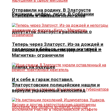
Отправили на родину. В Златоусте
Решения, цифры, люди. В Собрании
отыскали и наказали нелегалов
депутатов Златоуста рассказали о
Теперь через Златоуст. Из-за дождей и
поддержке бойцов, наказах жителей и
непогоды движение по дороге «Куса —
Магнитка» ограничили
планах на будущее
И к себе в гараж поставил.
Златоустовские полицейские нашли и
вернули украденный велосипед