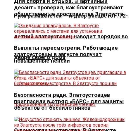
Для спорта и отдыха. «Партийный
десант» проверил, как благоустраивают
общественные пространства Златоуста
Рука размахнётся — и двор расцветёт. 72-
летний златоустовец наводит порядок во
Выплаты пересмотрели. Работающие
златоустовцы в августе получат
дворе своего дома
повышенные пенсии
Безопасности ради. Златоустовцев
пригласили в отряд «БАРС» для защиты
объектов от беспилотников
О тонкостях мастерства. В Златоусте