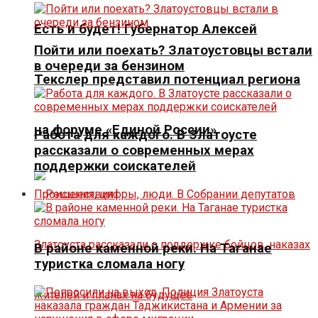
Есть и будет! Губернатор Алексей
Пойти или поехать? Златоустовцы встали
в очереди за бензином
Текслер представил потенциал региона
на форуме «Единой России»
Работа для каждого. В Златоусте
рассказали о современных мерах
поддержки соискателей
Происшествия
В районе каменной реки. На Таганае
туристка сломала ногу