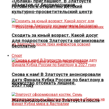
«Облака» приглашают. В Златоусте
объектов от беспилотников
готовится к открытию детский
культурно-просветительский центр
Сходить за юный возраст. Какой досуг
для подростков Златоуста организовали
бесплатно
Спорт
Снова к нам! В Златоусте анонсировали
дату Финала Кубка России по биатлону в
Искусство отсекать лишнее.
2027 году
Железнодорожник из Златоуста после