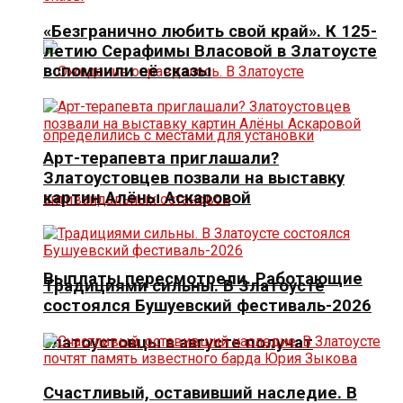
«Безгранично любить свой край». К 125-
летию Серафимы Власовой в Златоусте
вспомнили её сказы
Арт-терапевта приглашали?
Златоустовцев позвали на выставку
картин Алёны Аскаровой
Выплаты пересмотрели. Работающие
Традициями сильны. В Златоусте
состоялся Бушуевский фестиваль-2026
златоустовцы в августе получат
Счастливый, оставивший наследие. В