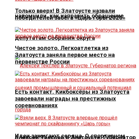
Только вверх! В Златоусте назвали
напомнили, как направить обращение
победителей забега «Царь горы 2026»
депутатам Собрания округа
Чистое золото. Легкоатлетка из
Златоуста заняла первое место на
первенстве России
Есть контакт. Кикбоксёры из Златоуста
завоевали награды на престижных
соревнованиях
Идеи зажигают сердца. О спортивном
Алексей Текслер в Златоусте. Губернатор