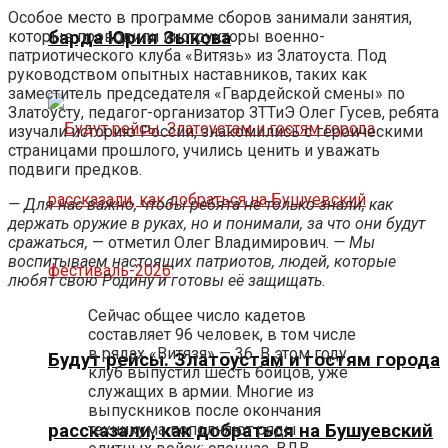
Особое место в программе сборов занимали занятия,
которые проводили инструкторы военно-
барда Юрия Зыкова
патриотического клуба «Витязь» из Златоуста. Под
руководством опытных наставников, таких как
заместитель председателя «Гвардейской смены» по
Златоусту, педагог-организатор ЗТТиЭ Олег Гусев, ребята
изучали историю России, знакомились с героическими
страницами прошлого, учились ценить и уважать
подвиги предков.
— Для нас важно, чтобы ребята не только знали, как
держать оружие в руках, но и понимали, за что они будут
сражаться,
— отметил Олег Владимирович.
— Мы
воспитываем настоящих патриотов, людей, которые
любят свою Родину и готовы её защищать.
Сейчас общее число кадетов
составляет 96 человек, в том числе
в рядах «Витязя» — 36. В этом году
Будут рейсы. Златоустам и гостям города
клуб выпустил шесть бойцов, уже
служащих в армии. Многие из
выпускников после окончания
техникума пополняют ряды
рассказали, как добраться на Бушуевский