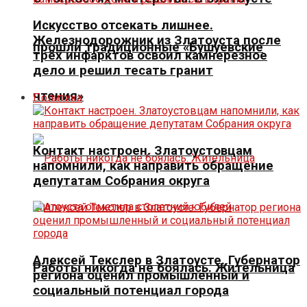
Искусство отсекать лишнее.
Железнодорожник из Златоуста после
прошли традиционные «Бушуевские
трёх инфарктов освоил камнерезное
дело и решил тесать гранит
чтения»
Политика
Контакт настроен. Златоустовцам
напомнили, как направить обращение
депутатам Собрания округа
Алексей Текслер в Златоусте. Губернатор
Работы никогда не боялась. Жительница
региона оценил промышленный и
социальный потенциал города