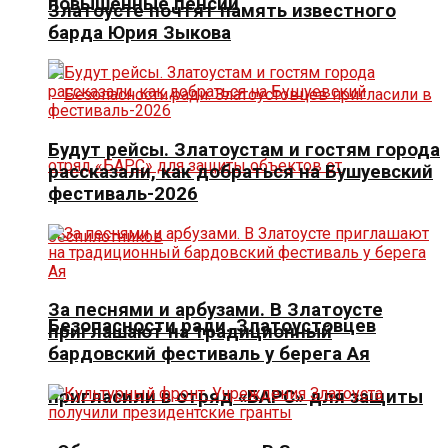
повышенные пенсии
Златоусте почтят память известного
барда Юрия Зыкова
Будут рейсы. Златоустам и гостям города
рассказали, как добраться на Бушуевский
фестиваль-2026
За песнями и арбузами. В Златоусте
Безопасности ради. Златоустовцев
приглашают на традиционный
бардовский фестиваль у берега Ая
пригласили в отряд «БАРС» для защиты