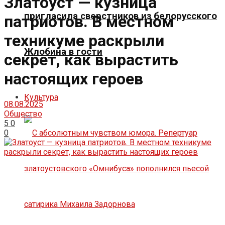
Златоуст — кузница
пригласила сверстников из белорусского
патриотов. В местном
техникуме раскрыли
Жлобина в гости
секрет, как вырастить
настоящих героев
Культура
08.08.2025
Общество
5
0
0