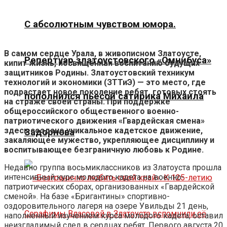
С абсолютным чувством юмора.
В самом сердце Урала, в живописном Златоусте,
Репертуар златоустовского «Омнибуса»
кипит жизнь, посвящённая воспитанию будущих
защитников Родины. Златоустовский техникум
технологий и экономики (ЗТТиЭ) — это место, где
подрастает новое поколение ребят, готовых стоять
пополнился пьесой сатирика Михаила
на страже своей страны. При поддержке
общероссийского общественного военно-
патриотического движения «Гвардейская смена»
здесь создано уникальное кадетское движение,
Задорнова
закаляющее мужество, укрепляющее дисциплину и
воспитывающее безграничную любовь к Родине.
Недавно группа восьмиклассников из Златоуста прошла
интенсивный курс молодого кадета на военно-
патриотических сборах, организованных «Гвардейской
сменой». На базе «Бригантины» спортивно-
оздоровительного лагеря на озере Увильды 21 день,
наполненный изучением курса молодого кадета, оставил
неизгладимый след в сердцах ребят. Первого августа 20