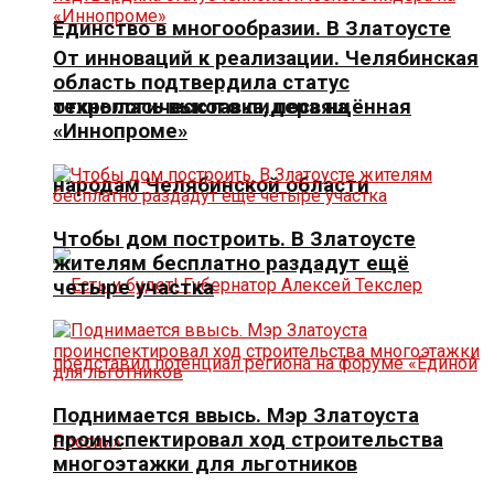
Единство в многообразии. В Златоусте
От инноваций к реализации. Челябинская
область подтвердила статус
открылась выставка, посвящённая
технологического лидера на
«Иннопроме»
народам Челябинской области
Чтобы дом построить. В Златоусте
жителям бесплатно раздадут ещё
четыре участка
Поднимается ввысь. Мэр Златоуста
проинспектировал ход строительства
многоэтажки для льготников