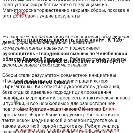
златоустовских ребят вместе с товарищами из
Магнитогорска торжественно закрыли сборы, показав в
этот день свои лучшие результаты.
— Главное — это патриотическое воспитание, объединение
«Безгранично любить свой край». К 125-
детей, формирование дружбы и развитие
коммуникативных навыков,
— подчёркивает
руководитель «Гвардейской смены» по Челябинской
области Валерий Баринов.
— Ребята постоянно заняты
летию Серафимы Власовой в Златоусте
делом, развивая необходимые навыки.
Сборы стали результатом совместной инициативы
«Гвардейской смены» и администрации лагеря
вспомнили её сказы
«Бригантина». Как отметил руководитель движения,
база отдыха идеально подходит для проведения
подобных мероприятий: здесь есть и тактическая полоса,
и турники, и всё необходимое для разносторонней
подготовки будущих защитников Отечества. В
программе сборов были предусмотрены занятия по
тактической, медицинской и огневой подготовке, а
также высотной горной подготовке. Ребята учились
оказывать первую помощь, ориентироваться на