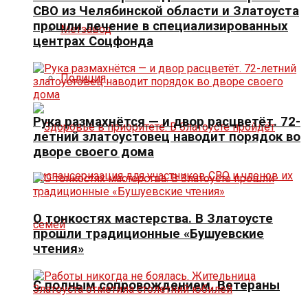
СВО из Челябинской области и Златоуста
прошли лечение в специализированных
Метзавод
центрах Соцфонда
Полиция
Рука размахнётся — и двор расцветёт. 72-
летний златоустовец наводит порядок во
дворе своего дома
О тонкостях мастерства. В Златоусте
прошли традиционные «Бушуевские
чтения»
С полным сопровождением. Ветераны