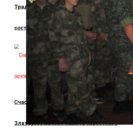
Традициями сильны. В Златоусте
состоялся Бушуевский фестиваль-2026
Счастливый, оставивший наследие. В
Златоусте почтят память известного