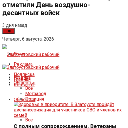
отметили День воздушно-
десантных войск
3 дня назад
ЕЩЁ
Четверг, 6 августа, 2026
О нас
Реклама
Подписка
Главная
Главная
Общество
Контакты
Все
Метзавод
Полиция
Общество
Все
С полным сопровождением. Ветераны