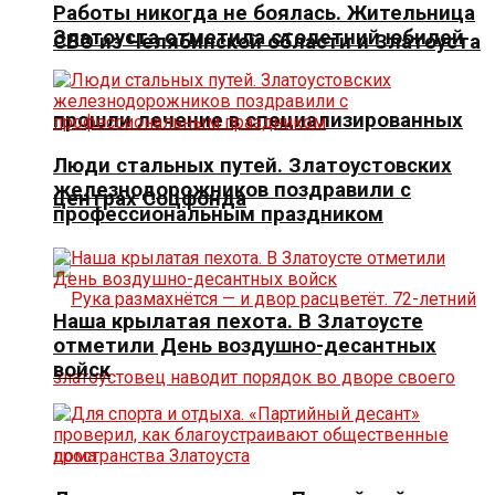
Работы никогда не боялась. Жительница
Златоуста отметила столетний юбилей
СВО из Челябинской области и Златоуста
прошли лечение в специализированных
Люди стальных путей. Златоустовских
железнодорожников поздравили с
центрах Соцфонда
профессиональным праздником
Наша крылатая пехота. В Златоусте
отметили День воздушно-десантных
войск