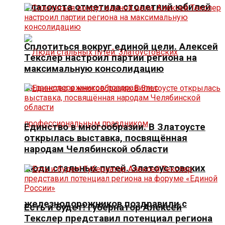
Златоуста отметила столетний юбилей
Сплотиться вокруг единой цели. Алексей
Текслер настроил партии региона на
максимальную консолидацию
Единство в многообразии. В Златоусте
открылась выставка, посвящённая
народам Челябинской области
Люди стальных путей. Златоустовских
железнодорожников поздравили с
Есть и будет! Губернатор Алексей
Текслер представил потенциал региона