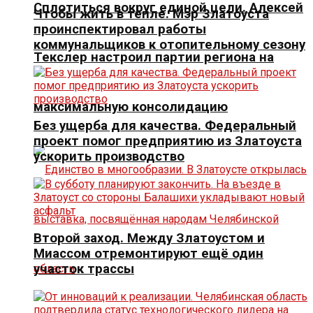
Сплотиться вокруг единой цели. Алексей
Чтобы жить в тепле. Мэр Златоуста
проинспектировал работы
коммунальщиков к отопительному сезону
Текслер настроил партии региона на
максимальную консолидацию
Без ущерба для качества. Федеральный
проект помог предприятию из Златоуста
ускорить производство
Второй заход. Между Златоустом и
Миассом отремонтируют ещё один
участок трассы