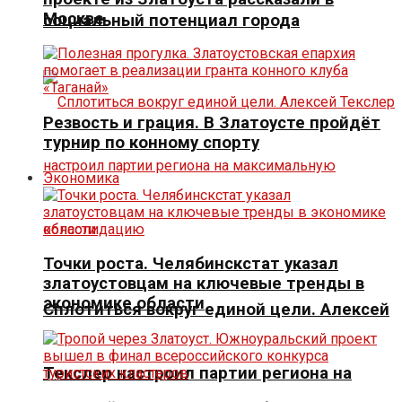
Москве
социальный потенциал города
Резвость и грация. В Златоусте пройдёт
турнир по конному спорту
Экономика
Точки роста. Челябинскстат указал
златоустовцам на ключевые тренды в
экономике области
Сплотиться вокруг единой цели. Алексей
Текслер настроил партии региона на