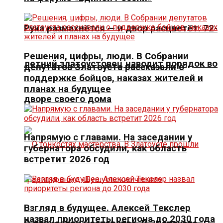
Рука размахнётся — и двор расцветёт. 72-
Решения, цифры, люди. В Собрании
летний златоустовец наводит порядок во
депутатов Златоуста рассказали о
поддержке бойцов, наказах жителей и
планах на будущее
дворе своего дома
Напрямую с главами. На заседании у
губернатора обсудили, как область
встретит 2026 год
Взгляд в будущее. Алексей Текслер
назвал приоритеты региона до 2030 года