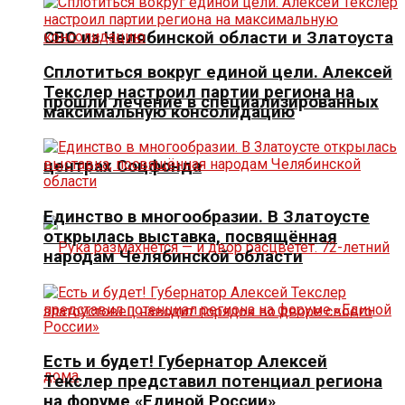
СВО из Челябинской области и Златоуста
Сплотиться вокруг единой цели. Алексей
Текслер настроил партии региона на
прошли лечение в специализированных
максимальную консолидацию
центрах Соцфонда
Единство в многообразии. В Златоусте
открылась выставка, посвящённая
народам Челябинской области
Есть и будет! Губернатор Алексей
Текслер представил потенциал региона
на форуме «Единой России»