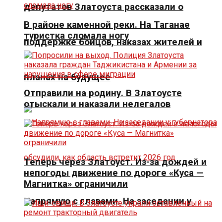
депутатов Златоуста рассказали о
В районе каменной реки. На Таганае
туристка сломала ногу
поддержке бойцов, наказах жителей и
планах на будущее
Отправили на родину. В Златоусте
отыскали и наказали нелегалов
Теперь через Златоуст. Из-за дождей и
непогоды движение по дороге «Куса —
Магнитка» ограничили
Напрямую с главами. На заседании у