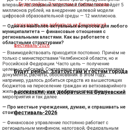
впервые. На создание модельной библиотеки пойдёт 5
миллионов рублей, на внедрение целевой модели
цифровой образовательной среды — 12 миллионов.
— Один из наиболее актуальных вопросов для любого
муниципалитета — финансовые отношения с
региональными властями. Как вы работаете с
областными структурами?
— Взаимодействовать приходится постоянно. Причём не
только с министерствами Челябинской области, но и
Российской Федерации. Часто цель — получение
целевых субсидий. Составляем заявки, предоставляем
Будут рейсы. Златоустам и гостям города
документы, расчёты, обоснования. В этом году,
например, удалось добиться средств из вышестоящих
бюджетов на переселение граждан из ветхоаварийного
жилья, дополнительных средств на спортивные
рассказали, как добраться на Бушуевский
мероприятия и так далее.
— Про местные учреждения, думаю, и спрашивать не
фестиваль-2026
стоит…
— Финансовое управление постоянно работает с
региональным минфином, налоговой, Федеральным