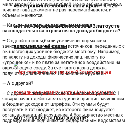
миллиарда 551 миллион рублей. Но не забывайте, что в
«Безгранично любить свой край». К 125-
течение года документ не раз пересматривается, и
объёмы меняются.
— Как, по-вашему, недавние изменения
летию Серафимы Власовой в Златоусте
законодательства отразятся на доходах бюджета?
— С одной стороны,были увеличены нормативы
вспомнили её сказы
зачисления по ряду доходных источников, переданных с
вышестоящих уровней бюджета местному. Например,
по налогу на доходы физических лиц, налогу по
«упрощёнке» и по плате за негативное воздействие на
окружающую среду. За счёт этого казна должна
получить дополнительно 122 миллиона рублей.
— А с другой?
— С другой — потеряем около 9 миллионов рублей. С 1
января начнёт действовать единый принцип зачисления
в бюджет доходов от штрафов. Эти суммы будут
поступать в тот бюджет, из которого финансируется
орган, выявивший нарушение. А большинство местных
Арт-терапевта приглашали?
подразделений подчиняются федеральным ведомствам.