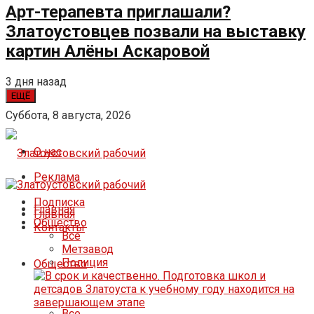
Арт-терапевта приглашали?
Златоустовцев позвали на выставку
картин Алёны Аскаровой
3 дня назад
ЕЩЁ
Суббота, 8 августа, 2026
О нас
Реклама
Подписка
Главная
Главная
Общество
Контакты
Все
Метзавод
Полиция
Общество
Все