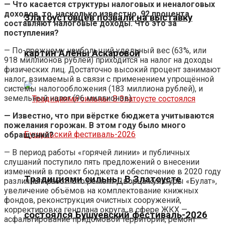
— Что касается структуры налоговых и неналоговых
доходов, то, насколько известно, 92 процента
Златоустовцев позвали на выставку
составляют налоговые доходы. Что это за
поступления?
— По-прежнему наибольший удельный вес (63%, или
картин Алёны Аскаровой
918 миллионов рублей) приходится на налог на доходы
физических лиц. Достаточно высокий процент занимают
налог, взимаемый в связи с применением упрощённой
системы налогообложения (183 миллиона рублей), и
земельный налог (96 миллионов).
— Известно, что при вёрстке бюджета учитываются
пожелания горожан. В этом году было много
обращений?
— В период работы «горячей линии» и публичных
слушаний поступило пять предложений о внесении
изменений в проект бюджета и обеспечение в 2020 году
Традициями сильны. В Златоусте
различных работ. Это ремонт Дворца культуры «Булат»,
увеличение объёмов на комплектование книжных
фондов, реконструкция очистных сооружений,
корректировка генплана округа, в сфере ЖКХ —
состоялся Бушуевский фестиваль-2026
асфальтирование придомовой территории, ремонт