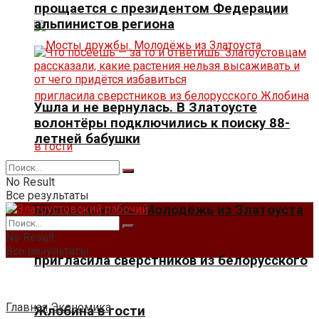
прощается с президентом Федерации
альпинистов региона
Ушла и не вернулась. В Златоусте
волонтёры подключились к поиску 88-
летней бабушки
No Result
Все результаты
Мосты дружбы. Молодёжь из Златоуста
No Result
Все результаты
пригласила сверстников из белорусского
Главная
Экономика
Жлобина в гости