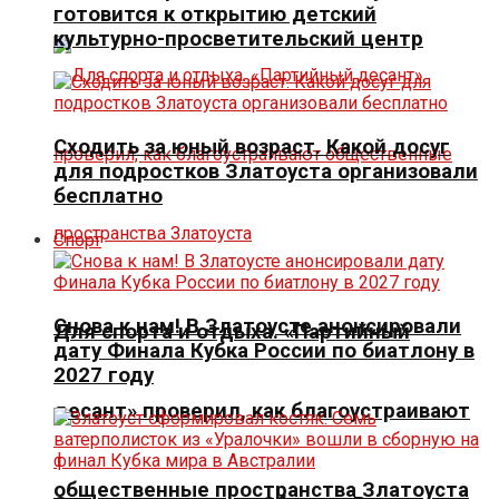
готовится к открытию детский
культурно-просветительский центр
Сходить за юный возраст. Какой досуг
для подростков Златоуста организовали
бесплатно
Спорт
Снова к нам! В Златоусте анонсировали
Для спорта и отдыха. «Партийный
дату Финала Кубка России по биатлону в
2027 году
десант» проверил, как благоустраивают
общественные пространства Златоуста