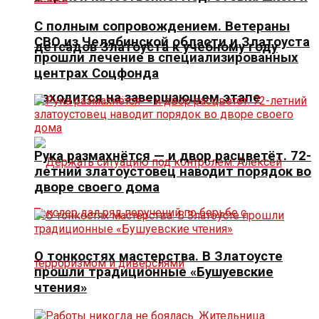
С полным сопровождением. Ветераны
СВО из Челябинской области и Златоуста
детсадов Златоуста к учебному году
прошли лечение в специализированных
центрах Соцфонда
находится на завершающем этапе
Рука размахнётся — и двор расцветёт. 72-
летний златоустовец наводит порядок во
дворе своего дома
О тонкостях мастерства. В Златоусте
прошли традиционные «Бушуевские
чтения»