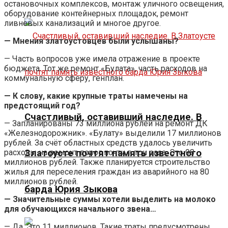
остановочных комплексов, монтаж уличного освещения,
оборудование контейнерных площадок, ремонт
ливневых канализаций и многое другое.
— Мнения златоустовцев были услышаны?
— Часть вопросов уже имела отражение в проекте
бюджета. Тот же ремонт «Булата», часть расходов на
коммунальную сферу, генплан.
— К слову, какие крупные траты намечены на
предстоящий год?
Счастливый, оставивший наследие. В
— Запланированы 73 миллиона рублей на ремонт ДК
«Железнодорожник». «Булату» выделили 17 миллионов
рублей. За счёт областных средств удалось увеличить
расходы на ремонт дорог почти в три раза. Это 98
Златоусте почтят память известного
миллионов рублей. Также планируется строительство
жилья для переселения граждан из аварийного на 80
миллионов рублей.
барда Юрия Зыкова
— Значительные суммы хотели выделить на молоко
для обучающихся начального звена…
— Да. Это 11 миллионов. Такие траты предусмотрены