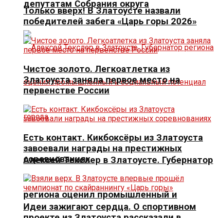
депутатам Собрания округа
Только вверх! В Златоусте назвали
победителей забега «Царь горы 2026»
Чистое золото. Легкоатлетка из
Златоуста заняла первое место на
первенстве России
Есть контакт. Кикбоксёры из Златоуста
завоевали награды на престижных
соревнованиях
Алексей Текслер в Златоусте. Губернатор
региона оценил промышленный и
Идеи зажигают сердца. О спортивном
проекте из Златоуста рассказали в