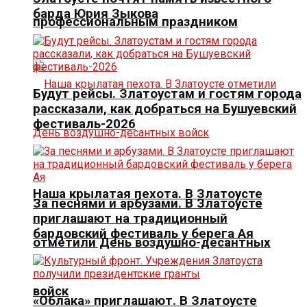
барда Юрия Зыкова
профессиональным праздником
Будут рейсы. Златоустам и гостям города
рассказали, как добраться на Бушуевский
фестиваль-2026
Наша крылатая пехота. В Златоусте
За песнями и арбузами. В Златоусте
приглашают на традиционный
бардовский фестиваль у берега Ая
отметили День воздушно-десантных
войск
«Облака» приглашают. В Златоусте