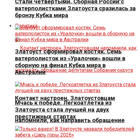
Стали четвертыми. Сборная России с
ватерполистками Златоуста сразилась за
бронзу Кубка мира
Политика
Златоуст сформировал костяк. Семь
ватерполисток из «Уралочки» вошли в
сборную на финал Кубка мира в
Австралии
Контакт настроен. Златоустовцам
Мчась к победе. Легкоатлетка из
Златоуста стала лучшей на двух
престижных стартах
напомнили, как направить обращение