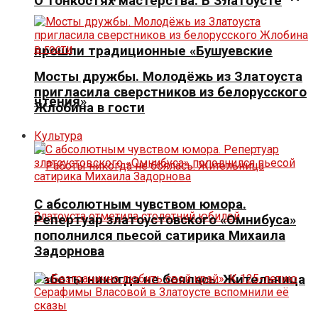
О тонкостях мастерства. В Златоусте
прошли традиционные «Бушуевские
Мосты дружбы. Молодёжь из Златоуста
пригласила сверстников из белорусского
чтения»
Жлобина в гости
Культура
С абсолютным чувством юмора.
Репертуар златоустовского «Омнибуса»
пополнился пьесой сатирика Михаила
Задорнова
Работы никогда не боялась. Жительница