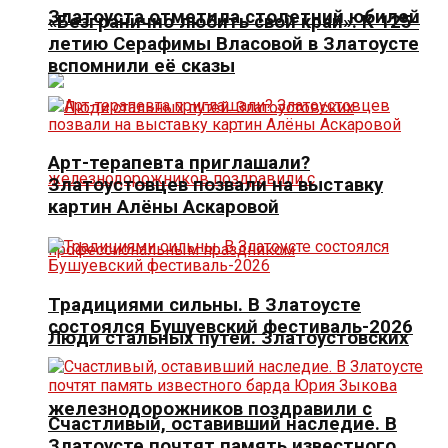
Златоуста отметила столетний юбилей
«Безгранично любить свой край». К 125-
летию Серафимы Власовой в Златоусте
вспомнили её сказы
Арт-терапевта приглашали?
Златоустовцев позвали на выставку
картин Алёны Аскаровой
Традициями сильны. В Златоусте
состоялся Бушуевский фестиваль-2026
Люди стальных путей. Златоустовских
железнодорожников поздравили с
Счастливый, оставивший наследие. В
Златоусте почтят память известного