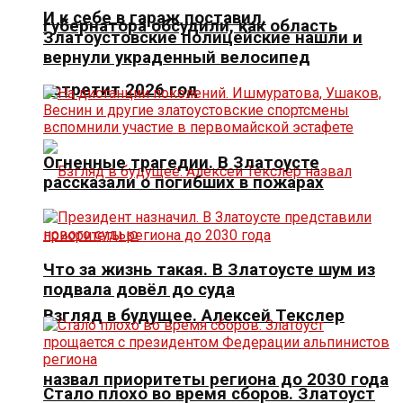
И к себе в гараж поставил.
губернатора обсудили, как область
Златоустовские полицейские нашли и
вернули украденный велосипед
встретит 2026 год
Огненные трагедии. В Златоусте
рассказали о погибших в пожарах
Что за жизнь такая. В Златоусте шум из
подвала довёл до суда
Взгляд в будущее. Алексей Текслер
назвал приоритеты региона до 2030 года
Стало плохо во время сборов. Златоуст