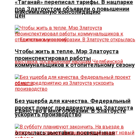
«Таганай» переписал тарифы. В нацпарке
под Златоустом объявили о повышении
максимальную консолидацию
цен
Чтобы жить в тепле. Мэр Златоуста
проинспектировал работы
коммунальщиков к отопительному сезону
Без ущерба для качества. Федеральный
проект помог предприятию из Златоуста
Единство в многообразии. В Златоусте
ускорить производство
открылась выставка, посвящённая