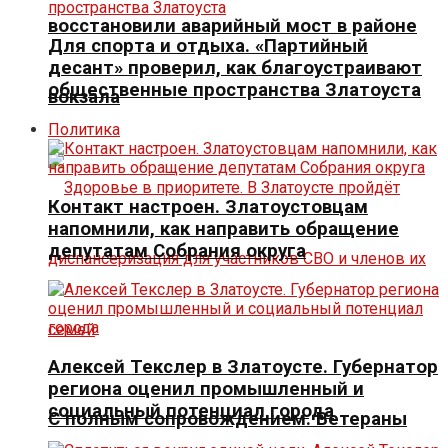
восстановили аварийный мост в районе
Для спорта и отдыха. «Партийный
десант» проверил, как благоустраивают
общественные пространства Златоуста
вокзала
Политика
Контакт настроен. Златоустовцам
напомнили, как направить обращение
депутатам Собрания округа
Алексей Текслер в Златоусте. Губернатор
региона оценил промышленный и
социальный потенциал города
С полным сопровождением. Ветераны