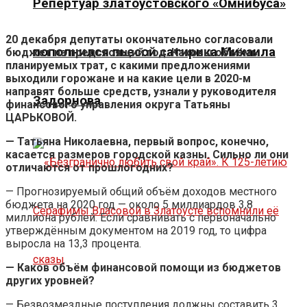
Репертуар златоустовского «Омнибуса»
20 декабря депутаты окончательно согласовали
пополнился пьесой сатирика Михаила
бюджет на предстоящий год. Каковы объёмы
планируемых трат, с какими предложениями
выходили горожане и на какие цели в 2020-м
направят больше средств, узнали у руководителя
Задорнова
финансового управления округа Татьяны
ЦАРЬКОВОЙ.
— Татьяна Николаевна, первый вопрос, конечно,
касается размеров городской казны. Сильно ли они
отличаются от прошлогодних?
— Прогнозируемый общий объём доходов местного
бюджета на 2020 год — около 5 миллиардов 3,8
миллиона рублей. Если сравнивать с первоначально
утверждённым документом на 2019 год, то цифра
выросла на 13,3 процента.
— Каков объём финансовой помощи из бюджетов
других уровней?
— Безвозмездные поступления должны составить 3