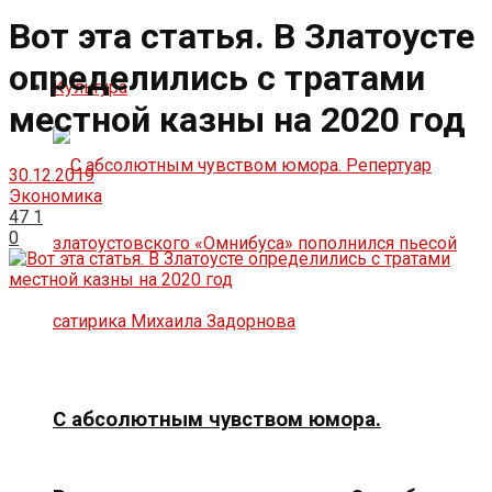
Вот эта статья. В Златоусте
определились с тратами
Культура
местной казны на 2020 год
30.12.2019
Экономика
47
1
0
С абсолютным чувством юмора.