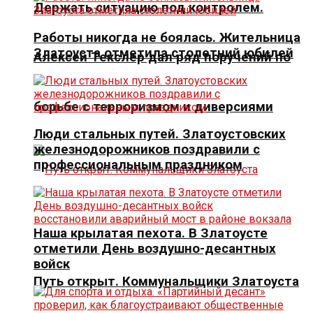
Держать ситуацию под контролем.
Работы никогда не боялась. Жительница
Златоуста отметила столетний юбилей
Алексей Текслер дал ряд поручений по
борьбе с терроризмом и диверсиями
Люди стальных путей. Златоустовских
железнодорожников поздравили с
профессиональным праздником
Наша крылатая пехота. В Златоусте
отметили День воздушно-десантных
войск
Путь открыт. Коммунальщики Златоуста