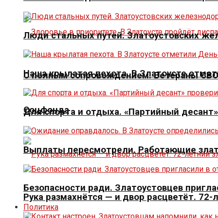
Люди стальных путей. Златоустовских ж
Наша крылатая пехота. В Златоусте отме
С полным сопровождением. Ветераны СВО 
Соцфонда
Для спорта и отдыха. «Партийный десант
Выплаты пересмотрели. Работающие злат
Безопасности ради. Златоустовцев пригла
Рука размахнётся — и двор расцветёт. 72-
Политика