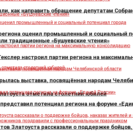
ли, как направить обращение депутатам Собран
р региона оценил промышленный и социальный п
шли традиционные «Бушуевские чтения»
 Текслер настроил партии региона на максимал
крылась выставка, посвящённая народам Челяб
Златоуста отметила столетний юбилей
р представил потенциал региона на форуме «Еди
тов Златоуста рассказали о поддержке бойцов,