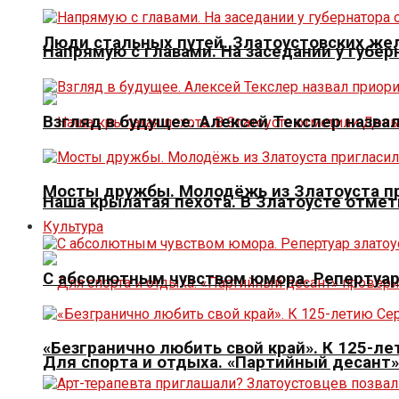
Люди стальных путей. Златоустовских ж
Напрямую с главами. На заседании у губер
Взгляд в будущее. Алексей Текслер назва
Мосты дружбы. Молодёжь из Златоуста пр
Наша крылатая пехота. В Златоусте отме
Культура
С абсолютным чувством юмора. Репертуар
«Безгранично любить свой край». К 125-л
Для спорта и отдыха. «Партийный десант