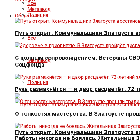
Все
Метзавод
Полиция
Общество
Путь открыт. Коммунальщики Златоуста в
Все
С полным сопровождением. Ветераны СВО 
Метзавод
Соцфонда
Полиция
Рука размахнётся — и двор расцветёт. 72-
О тонкостях мастерства. В Златоусте про
Путь открыт. Коммунальщики Златоуста в
Работы никогда не боялась. Жительница 