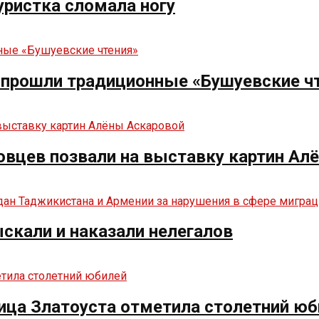
туристка сломала ногу
е прошли традиционные «Бушуевские ч
овцев позвали на выставку картин Ал
ыскали и наказали нелегалов
ица Златоуста отметила столетний юб