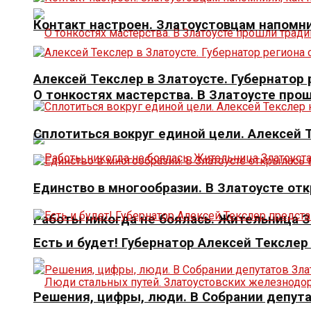
Контакт настроен. Златоустовцам напомни
Алексей Текслер в Златоусте. Губернато
О тонкостях мастерства. В Златоусте про
Сплотиться вокруг единой цели. Алексей
Единство в многообразии. В Златоусте от
Работы никогда не боялась. Жительница 
Есть и будет! Губернатор Алексей Тексле
Решения, цифры, люди. В Собрании депута