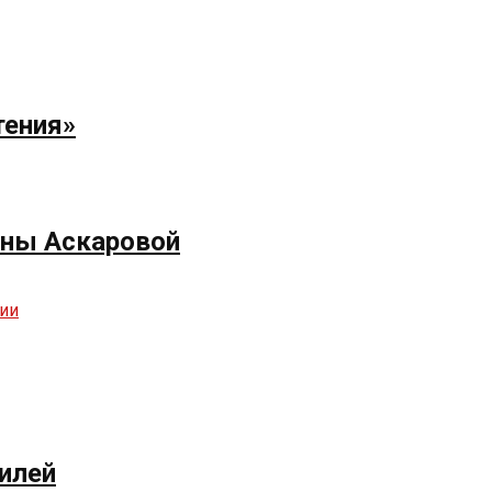
тения»
ёны Аскаровой
илей