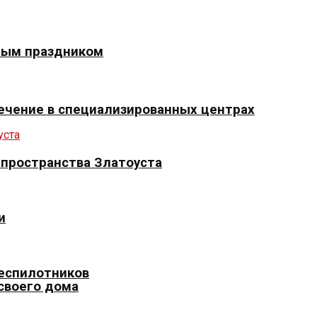
ным праздником
ечение в специализированных центрах
 пространства Златоуста
и
беспилотников
 своего дома