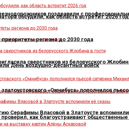
елезнодорожников поздравили с профессиональ
натора обсудили, как область встретит 2026 год
л приоритеты региона до 2030 года
игласила сверстников из белорусского Жлобина
тили День воздушно-десантных войск
 златоустовского «Омнибуса» пополнился пьесо
етию Серафимы Власовой в Златоусте вспомнили
» проверил, как благоустраивают общественные