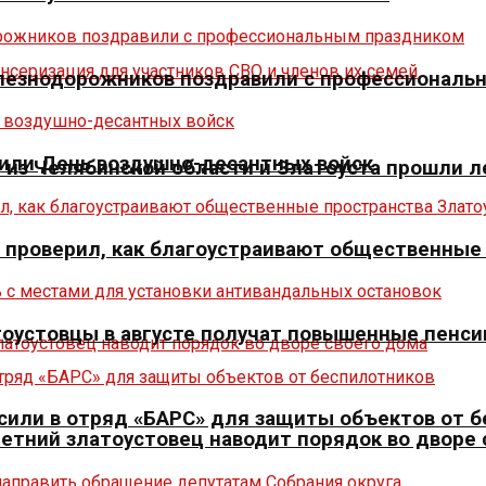
елезнодорожников поздравили с профессиональ
тили День воздушно-десантных войск
из Челябинской области и Златоуста прошли л
» проверил, как благоустраивают общественные
оустовцы в августе получат повышенные пенси
сили в отряд «БАРС» для защиты объектов от 
летний златоустовец наводит порядок во дворе