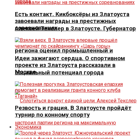
Есть контакт. Кикбоксёры из Златоуста
завоевали награды на престижных
соревнованиях
Алексей Текслер в Златоусте. Губернатор
региона оценил промышленный и
Идеи зажигают сердца. О спортивном
проекте из Златоуста рассказали в
Москве
социальный потенциал города
Резвость и грация. В Златоусте пройдёт
турнир по конному спорту
Экономика