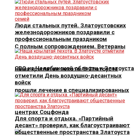
Люди стальных путей. Златоустовских
железнодорожников поздравили с
профессиональным праздником
С полным сопровождением. Ветераны
СВО из Челябинской области и Златоуста
Наша крылатая пехота. В Златоусте
отметили День воздушно-десантных
войск
прошли лечение в специализированных
центрах Соцфонда
Для спорта и отдыха. «Партийный
десант» проверил, как благоустраивают
общественные пространства Златоуста