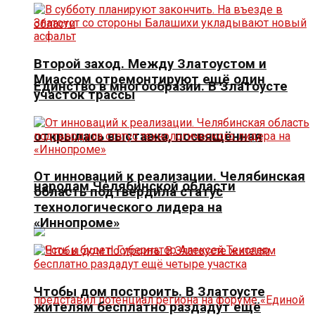
Второй заход. Между Златоустом и
Миассом отремонтируют ещё один
Единство в многообразии. В Златоусте
участок трассы
открылась выставка, посвящённая
От инноваций к реализации. Челябинская
народам Челябинской области
область подтвердила статус
технологического лидера на
«Иннопроме»
Чтобы дом построить. В Златоусте
жителям бесплатно раздадут ещё