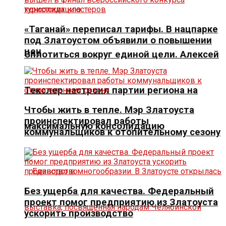
«Таганай» переписал тарифы. В нацпарке
под Златоустом объявили о повышении
цен
Сплотиться вокруг единой цели. Алексей
Текслер настроил партии региона на
Чтобы жить в тепле. Мэр Златоуста
проинспектировал работы
максимальную консолидацию
коммунальщиков к отопительному сезону
Без ущерба для качества. Федеральный
проект помог предприятию из Златоуста
ускорить производство