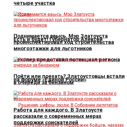
четыре участка
Поднимается ввысь. Мэр Златоуста
Есть и будет! Губернатор Алексей
проинспектировал ход строительства
многоэтажки для льготников
Текслер представил потенциал региона
Пойти или поехать? Златоустовцы встали
на форуме «Единой России»
в очереди за бензином
Работа для каждого. В Златоусте
рассказали о современных мерах
поддержки соискателей