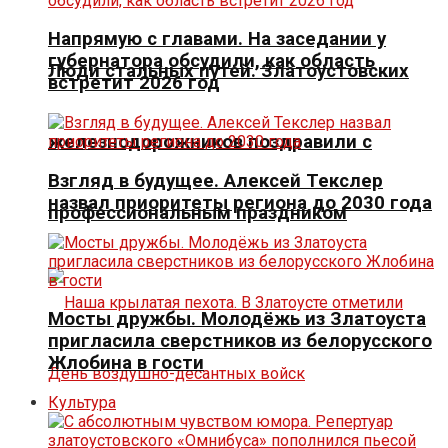
Напрямую с главами. На заседании у
губернатора обсудили, как область
Люди стальных путей. Златоустовских
встретит 2026 год
железнодорожников поздравили с
Взгляд в будущее. Алексей Текслер
назвал приоритеты региона до 2030 года
профессиональным праздником
Мосты дружбы. Молодёжь из Златоуста
пригласила сверстников из белорусского
Жлобина в гости
Культура