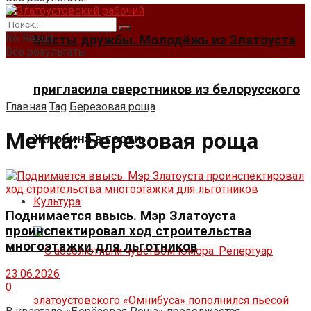
No Result
Мосты дружбы. Молодёжь из Златоуста
Все результаты
пригласила сверстников из белорусского
Главная
Tag
Березовая роща
Метка:
Березовая роща
Жлобина в гости
Культура
Поднимается ввысь. Мэр Златоуста
проинспектировал ход строительства
многоэтажки для льготников
23.06.2026
0