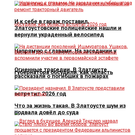
И к себе в гараж поставил.
Златоустовские полицейские нашли и
вернули украденный велосипед
Напрямую с главами. На заседании у
Огненные трагедии. В Златоусте
губернатора обсудили, как область
рассказали о погибших в пожарах
встретит 2026 год
Что за жизнь такая. В Златоусте шум из
подвала довёл до суда