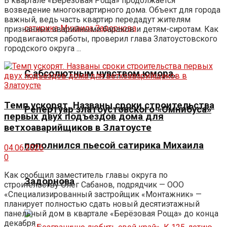
В квартале «Берёзовая Роща» продолжается
возведение многоквартирного дома. Объект для города
важный, ведь часть квартир передадут жителям
признанных аварийными бараков и детям-сиротам. Как
продвигаются работы, проверил глава Златоустовского
городского округа ...
С абсолютным чувством юмора.
Темп ускорят. Названы сроки строительства
Репертуар златоустовского «Омнибуса»
первых двух подъездов дома для
ветхоаварийщиков в Златоусте
пополнился пьесой сатирика Михаила
04.06.2026
0
Как сообщил заместитель главы округа по
Задорнова
строительству Олег Сабанов, подрядчик — ООО
«Специализированный застройщик «Монтажник» —
планирует полностью сдать новый десятиэтажный
панельный дом в квартале «Берёзовая Роща» до конца
декабря ...