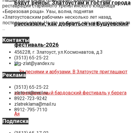
Наша газета вновь привлекает внимание к теме
Будут рейсы. Златоустам и гостям города
реставрации старинного Уреньгинского кладбища
«Березовая роща». Увы, волна, поднятая
«Златоустовским рабочим» несколько лет назад,
постепенно спала. Но это не значит, что надо успокоиться
рассказали, как добраться на Бушуевский
...
Контакты
фестиваль-2026
456228, г. Златоуст, ул.Космонавтов, д.3
(3513) 65-25-22
zrg-zlat@yandex.ru
Реклама
(3513) 65-25-22
zlato-ni@mail.ru
8922-723-9242
zlatreklama@mail.ru
8912-795-7110
Подписка