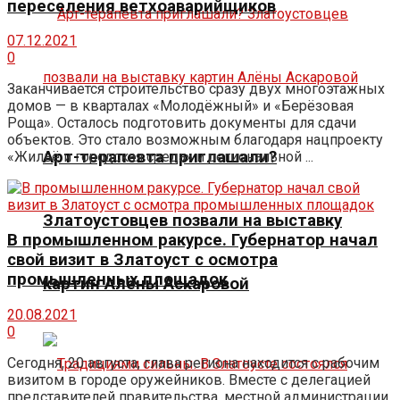
переселения ветхоаварийщиков
07.12.2021
0
Заканчивается строительство сразу двух многоэтажных
домов — в кварталах «Молодёжный» и «Берёзовая
Роща». Осталось подготовить документы для сдачи
объектов. Это стало возможным благодаря нацпроекту
Арт-терапевта приглашали?
«Жильё и городская среда» и региональной ...
Златоустовцев позвали на выставку
В промышленном ракурсе. Губернатор начал
свой визит в Златоуст с осмотра
промышленных площадок
картин Алёны Аскаровой
20.08.2021
0
Сегодня, 20 августа, глава региона находится с рабочим
визитом в городе оружейников. Вместе с делегацией
представителей правительства, местной администрации