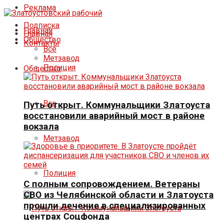
Реклама
Подписка
Главная
Главная
Общество
Контакты
Все
Метзавод
Полиция
Общество
Все
Путь открыт. Коммунальщики Златоуста
восстановили аварийный мост в районе
вокзала
Метзавод
Полиция
С полным сопровождением. Ветераны
СВО из Челябинской области и Златоуста
прошли лечение в специализированных
центрах Соцфонда