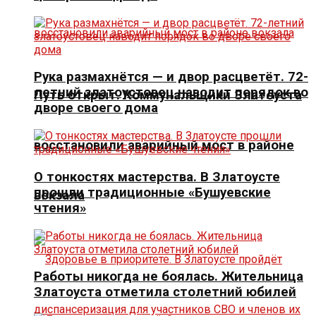
Рука размахнётся — и двор расцветёт. 72-
летний златоустовец наводит порядок во
Путь открыт. Коммунальщики Златоуста
дворе своего дома
восстановили аварийный мост в районе
О тонкостях мастерства. В Златоусте
прошли традиционные «Бушуевские
вокзала
чтения»
Работы никогда не боялась. Жительница
Златоуста отметила столетний юбилей