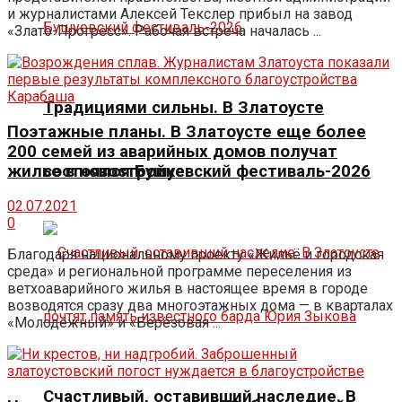
и журналистами Алексей Текслер прибыл на завод
«Злато-Прогресс». Рабочая встреча началась ...
Традициями сильны. В Златоусте
Поэтажные планы. В Златоусте еще более
200 семей из аварийных домов получат
жилье в новостройке
состоялся Бушуевский фестиваль-2026
02.07.2021
0
Благодаря национальному проекту «Жильё и городская
среда» и региональной программе переселения из
ветхоаварийного жилья в настоящее время в городе
возводятся сразу два многоэтажных дома — в кварталах
«Молодёжный» и «Берёзовая ...
Счастливый, оставивший наследие. В