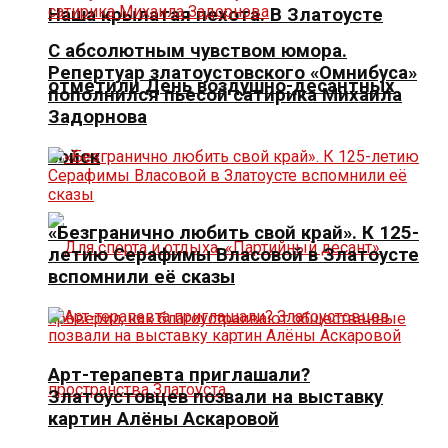
Наша крылатая пехота. В Златоусте
С абсолютным чувством юмора.
Репертуар златоустовского «Омнибуса»
отметили День воздушно-десантных
пополнился пьесой сатирика Михаила
Задорнова
войск
«Безгранично любить свой край». К 125-
летию Серафимы Власовой в Златоусте
вспомнили её сказы
Арт-терапевта приглашали?
Златоустовцев позвали на выставку
картин Алёны Аскаровой