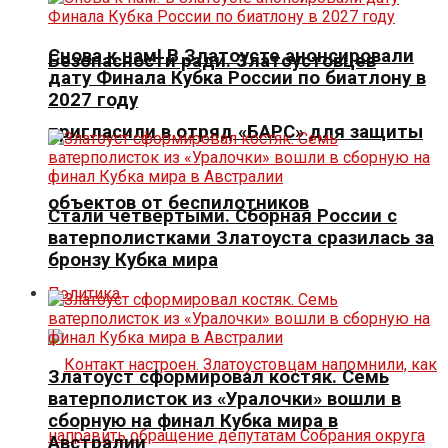
Снова к нам! В Златоусте анонсировали
Безопасности ради. Златоустовцев
дату Финала Кубка России по биатлону в
2027 году
пригласили в отряд «БАРС» для защиты
объектов от беспилотников
Стали четвертыми. Сборная России с
ватерполистками Златоуста сразилась за
бронзу Кубка мира
Политика
Златоуст сформировал костяк. Семь
ватерполисток из «Уралочки» вошли в
сборную на финал Кубка мира в
Австралии