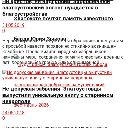
Ни крестов, ни надгробий. Заброшенный
златоустовский погост нуждается в
благоустройстве
Златоусте почтят память известного
31.05.2019
0
барда Юрия Зыкова
Неравнодушные златоустовцы обратились к депутатам
с просьбой навести порядок на стихийно возникшем
кладбище. После визита народных избранников
намечены меры сохранения памяти о жертвах военных
лет. Хоронили без гробов Близ одноименной ...
Не допуская забвения. Златоустовцы
выпустили уникальную книгу о старинном
некрополе
14.05.2018
0