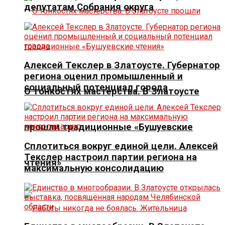
депутатам Собрания округа
Алексей Текслер в Златоусте. Губернатор
региона оценил промышленный и
социальный потенциал города
О тонкостях мастерства. В Златоусте
прошли традиционные «Бушуевские
Сплотиться вокруг единой цели. Алексей
Текслер настроил партии региона на
чтения»
максимальную консолидацию