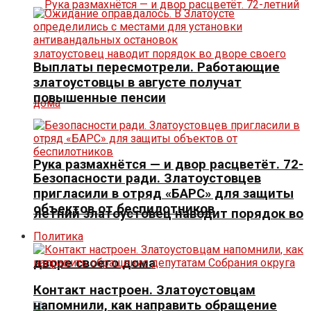
Выплаты пересмотрели. Работающие
златоустовцы в августе получат
повышенные пенсии
Рука размахнётся — и двор расцветёт. 72-
Безопасности ради. Златоустовцев
пригласили в отряд «БАРС» для защиты
объектов от беспилотников
летний златоустовец наводит порядок во
Политика
дворе своего дома
Контакт настроен. Златоустовцам
напомнили, как направить обращение