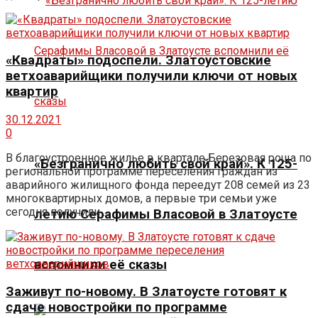
«Квадраты» подоспели. Златоустовские
ветхоаварийщики получили ключи от новых
квартир
30.12.2021
0
В благоустроенное жилье в квартале Березовая роща по
«Безгранично любить свой край». К 125-
региональной программе переселения граждан из
аварийного жилищного фонда переедут 208 семей из 23
многоквартирных домов, а первые три семьи уже
сегодня получили ...
летию Серафимы Власовой в Златоусте
вспомнили её сказы
Заживут по-новому. В Златоусте готовят к
сдаче новостройки по программе