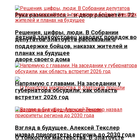
Рука размахнётся — и двор расцветёт. 72-
Решения, цифры, люди. В Собрании
летний златоустовец наводит порядок во
депутатов Златоуста рассказали о
поддержке бойцов, наказах жителей и
планах на будущее
дворе своего дома
Напрямую с главами. На заседании у
губернатора обсудили, как область
встретит 2026 год
Взгляд в будущее. Алексей Текслер
назвал приоритеты региона до 2030 года
О тонкостях мастерства. В Златоусте