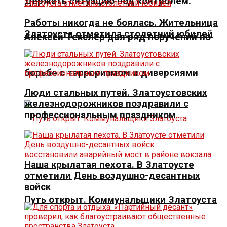
Держать ситуацию под контролем.
Работы никогда не боялась. Жительница
Златоуста отметила столетний юбилей
Алексей Текслер дал ряд поручений по
борьбе с терроризмом и диверсиями
Люди стальных путей. Златоустовских
железнодорожников поздравили с
профессиональным праздником
Наша крылатая пехота. В Златоусте
отметили День воздушно-десантных
войск
Путь открыт. Коммунальщики Златоуста