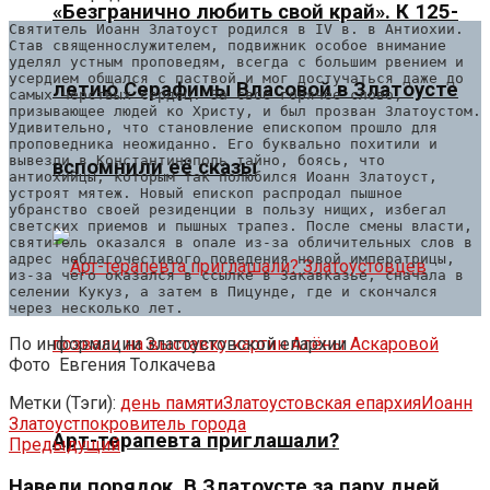
«Безгранично любить свой край». К 125-
Святитель Иоанн Златоуст родился в IV в. в Антиохии. 
Став священнослужителем, подвижник особое внимание 
уделял устным проповедям, всегда с большим рвением и 
усердием общался с паствой и мог достучаться даже до 
летию Серафимы Власовой в Златоусте
самых черствых сердец. За своё горячее слово, 
призывающее людей ко Христу, и был прозван Златоустом. 
Удивительно, что становление епископом прошло для 
проповедника неожиданно. Его буквально похитили и 
вывезли в Константинополь тайно, боясь, что 
вспомнили её сказы
антиохийцы, которым так полюбился Иоанн Златоуст, 
устроят мятеж. Новый епископ распродал пышное 
убранство своей резиденции в пользу нищих, избегал 
светских приемов и пышных трапез. После смены власти, 
святитель оказался в опале из-за обличительных слов в 
адрес неблагочестивого поведения новой императрицы, 
из-за чего оказался в ссылке в Закавказье, сначала в 
селении Кукуз, а затем в Пицунде, где и скончался 
через несколько лет.
По информации Златоустовской епархии
Фото
Евгения Толкачева
Метки (Тэги):
день памяти
Златоустовская епархия
Иоанн
Златоуст
покровитель города
Арт-терапевта приглашали?
Предыдущий
Навели порядок. В Златоусте за пару дней