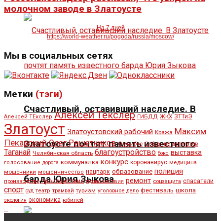
молочном заводе в Златоусте
На 7 дней
https://world-weather.ru/pogoda/russia/moscow/
Мы в социальных сетях
Метки
(тэги)
Счастливый, оставивший наследие. В
Алексей Текслер
ЖКХ
ЗТТиЭ
Алексей ТЕкслер
ГИБДД
Златоуст
Максим
Златоустовский рабочий
Кража
Пекарский
Олег Решетников
Златоусте почтят память известного
Омнибус
Собрание депутатов
Таганай
благоустройство
выставка
Челябинская область
бокс
конкурс
коммуналка
коронавирус
медицина
голосование
дорога
полиция
образование
мошенники
нацпарк
мошенничество
барда Юрия Зыкова
ремонт
спасатели
происшествие
производство
происшествия
соцзащита
спорт
школа
фестиваль
туризм
уголовное дело
суд
театр
трамвай
экономика
юбилей
экология