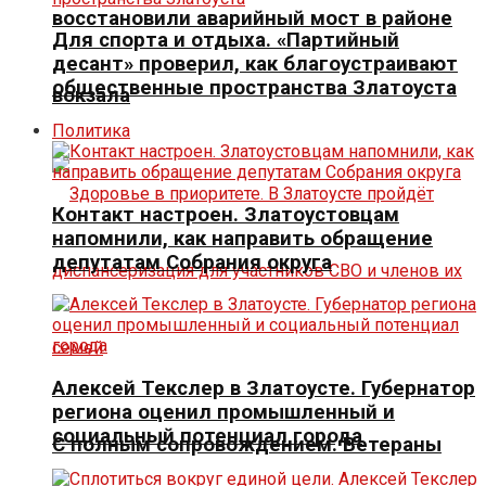
восстановили аварийный мост в районе
Для спорта и отдыха. «Партийный
десант» проверил, как благоустраивают
общественные пространства Златоуста
вокзала
Политика
Контакт настроен. Златоустовцам
напомнили, как направить обращение
депутатам Собрания округа
Алексей Текслер в Златоусте. Губернатор
региона оценил промышленный и
социальный потенциал города
С полным сопровождением. Ветераны