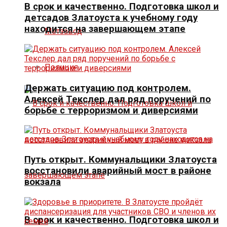
В срок и качественно. Подготовка школ и
детсадов Златоуста к учебному году
находится на завершающем этапе
Метзавод
Полиция
Держать ситуацию под контролем.
Алексей Текслер дал ряд поручений по
борьбе с терроризмом и диверсиями
Путь открыт. Коммунальщики Златоуста
восстановили аварийный мост в районе
вокзала
В срок и качественно. Подготовка школ и