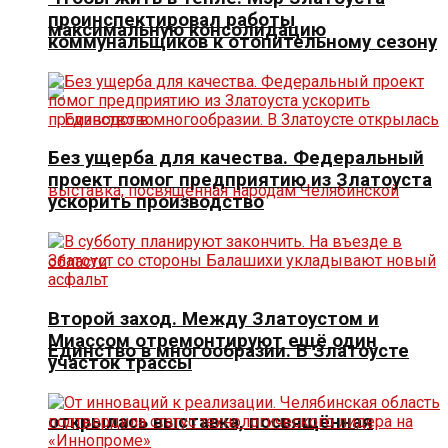
проинспектировал работы
максимальную консолидацию
коммунальщиков к отопительному сезону
Без ущерба для качества. Федеральный
проект помог предприятию из Златоуста
ускорить производство
Второй заход. Между Златоустом и
Миассом отремонтируют ещё один
Единство в многообразии. В Златоусте
участок трассы
открылась выставка, посвящённая