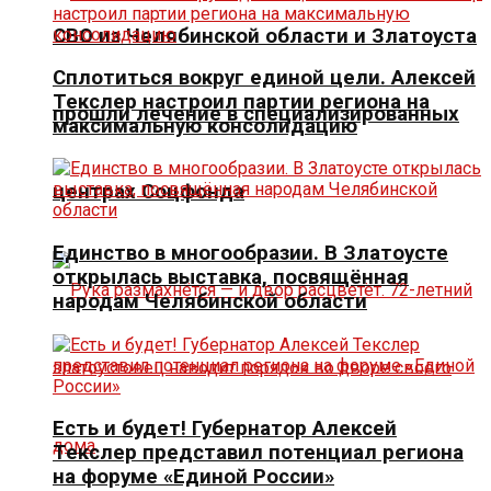
СВО из Челябинской области и Златоуста
Сплотиться вокруг единой цели. Алексей
Текслер настроил партии региона на
прошли лечение в специализированных
максимальную консолидацию
центрах Соцфонда
Единство в многообразии. В Златоусте
открылась выставка, посвящённая
народам Челябинской области
Есть и будет! Губернатор Алексей
Текслер представил потенциал региона
на форуме «Единой России»