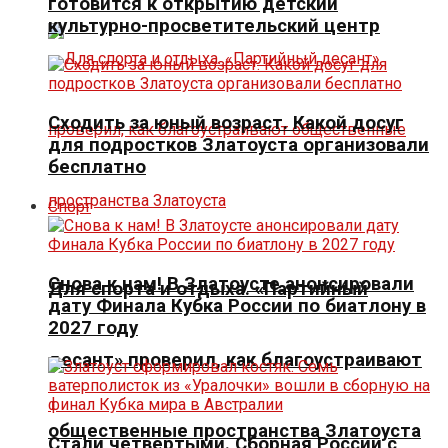
готовится к открытию детский
культурно-просветительский центр
Сходить за юный возраст. Какой досуг
для подростков Златоуста организовали
бесплатно
Спорт
Снова к нам! В Златоусте анонсировали
Для спорта и отдыха. «Партийный
дату Финала Кубка России по биатлону в
2027 году
десант» проверил, как благоустраивают
общественные пространства Златоуста
Стали четвертыми. Сборная России с