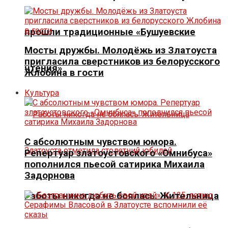
прошли традиционные «Бушуевские
Мосты дружбы. Молодёжь из Златоуста
пригласила сверстников из белорусского
чтения»
Жлобина в гости
Культура
С абсолютным чувством юмора.
Репертуар златоустовского «Омнибуса»
пополнился пьесой сатирика Михаила
Задорнова
Работы никогда не боялась. Жительница