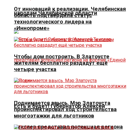
От инноваций к реализации. Челябинская
народам Челябинской области
область подтвердила статус
технологического лидера на
«Иннопроме»
Чтобы дом построить. В Златоусте
жителям бесплатно раздадут ещё
четыре участка
Поднимается ввысь. Мэр Златоуста
Есть и будет! Губернатор Алексей
проинспектировал ход строительства
многоэтажки для льготников
Текслер представил потенциал региона