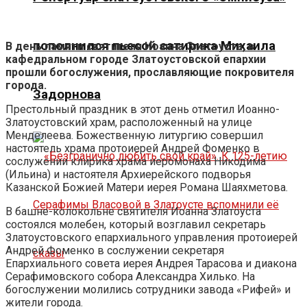
пополнился пьесой сатирика Михаила
В день памяти святителя Иоанна Златоуста, в
кафедральном городе Златоустовской епархии
прошли богослужения, прославляющие покровителя
города.
Задорнова
Престольный праздник в этот день отметил Иоанно-
Златоустовский храм, расположенный на улице
Менделеева. Божественную литургию совершил
настоятель храма протоиерей Андрей Фоменко в
сослужении клирика храма иеромонаха Никодима
(Ильина) и настоятеля Архиерейского подворья
Казанской Божией Матери иерея Романа Шаяхметова.
В башне-колокольне святителя Иоанна Златоуста
состоялся молебен, который возглавил секретарь
Златоустовского епархиального управления протоиерей
Андрей Фоменко в сослужении секретаря
Епархиального совета иерея Андрея Тарасова и диакона
Серафимовского собора Александра Хилько. На
богослужении молились сотрудники завода «Рифей» и
жители города.