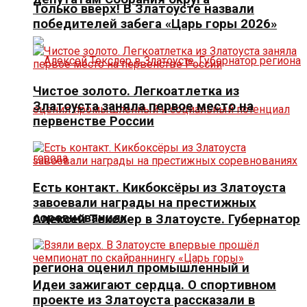
Только вверх! В Златоусте назвали
победителей забега «Царь горы 2026»
Чистое золото. Легкоатлетка из
Златоуста заняла первое место на
первенстве России
Есть контакт. Кикбоксёры из Златоуста
завоевали награды на престижных
соревнованиях
Алексей Текслер в Златоусте. Губернатор
региона оценил промышленный и
Идеи зажигают сердца. О спортивном
проекте из Златоуста рассказали в