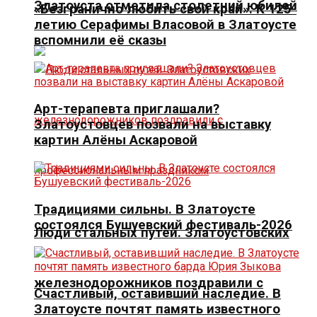
Златоуста отметила столетний юбилей
«Безгранично любить свой край». К 125-
летию Серафимы Власовой в Златоусте
вспомнили её сказы
Арт-терапевта приглашали?
Златоустовцев позвали на выставку
картин Алёны Аскаровой
Традициями сильны. В Златоусте
состоялся Бушуевский фестиваль-2026
Люди стальных путей. Златоустовских
железнодорожников поздравили с
Счастливый, оставивший наследие. В
Златоусте почтят память известного