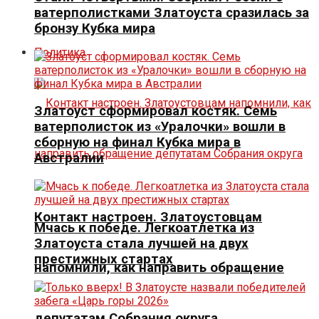
ватерполистками Златоуста сразилась за
бронзу Кубка мира
Политика
Златоуст сформировал костяк. Семь
ватерполисток из «Уралочки» вошли в
сборную на финал Кубка мира в
Австралии
Контакт настроен. Златоустовцам
Мчась к победе. Легкоатлетка из
Златоуста стала лучшей на двух
престижных стартах
напомнили, как направить обращение
депутатам Собрания округа