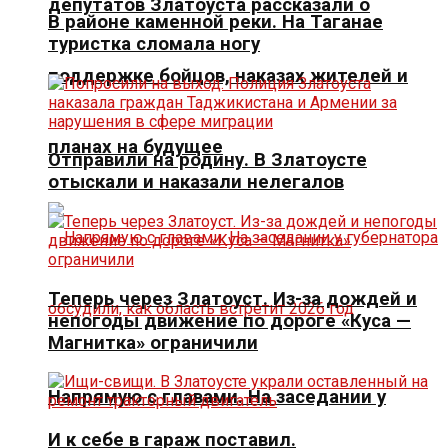
депутатов Златоуста рассказали о
В районе каменной реки. На Таганае
туристка сломала ногу
поддержке бойцов, наказах жителей и
планах на будущее
Отправили на родину. В Златоусте
отыскали и наказали нелегалов
Теперь через Златоуст. Из-за дождей и
непогоды движение по дороге «Куса —
Магнитка» ограничили
Напрямую с главами. На заседании у
И к себе в гараж поставил.