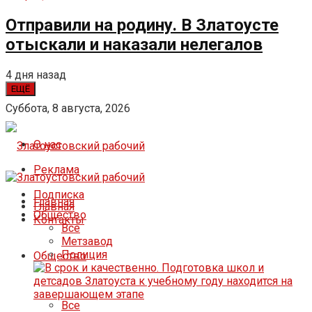
Отправили на родину. В Златоусте
отыскали и наказали нелегалов
4 дня назад
ЕЩЁ
Суббота, 8 августа, 2026
О нас
Реклама
Подписка
Главная
Главная
Общество
Контакты
Все
Метзавод
Полиция
Общество
Все