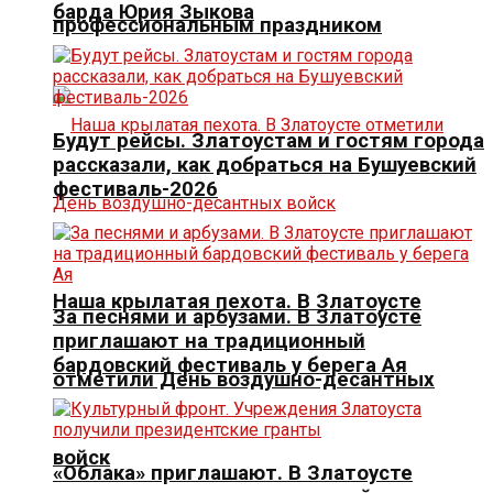
барда Юрия Зыкова
профессиональным праздником
Будут рейсы. Златоустам и гостям города
рассказали, как добраться на Бушуевский
фестиваль-2026
Наша крылатая пехота. В Златоусте
За песнями и арбузами. В Златоусте
приглашают на традиционный
бардовский фестиваль у берега Ая
отметили День воздушно-десантных
войск
«Облака» приглашают. В Златоусте