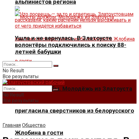
альпинистов региона
Ушла и не вернулась. В Златоусте
волонтёры подключились к поиску 88-
летней бабушки
No Result
Все результаты
Мосты дружбы. Молодёжь из Златоуста
No Result
Все результаты
пригласила сверстников из белорусского
Главная
Общество
Жлобина в гости