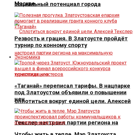
Москве
социальный потенциал города
Резвость и грация. В Златоусте пройдёт
турнир по конному спорту
Экономика
«Таганай» переписал тарифы. В нацпарке
под Златоустом объявили о повышении
цен
Сплотиться вокруг единой цели. Алексей
Текслер настроил партии региона на
Чтобы жить в тепле. Мэр Златоуста