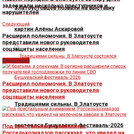
задержали несколько преступников и
Златоустовцев позвали на выставку
нарушителей
Следующий
картин Алёны Аскаровой
Расширил полномочия. В Златоусте
представили нового руководителя
соцзащиты населения
Следующий
Расширил полномочия. В Златоусте
представили нового руководителя
соцзащиты населения
Традициями сильны. В Златоусте
состоялся Бушуевский фестиваль-2026
Под пристальным вниманием.
Россельхознадзор рассказал, что увидел на