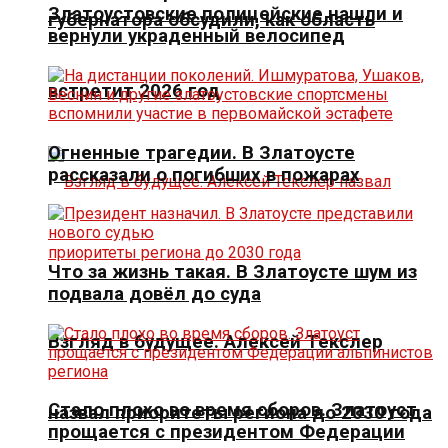
Златоустовские полицейские нашли и
губернатора обсудили, как область
вернули украденный велосипед
встретит 2026 год
Огненные трагедии. В Златоусте
рассказали о погибших в пожарах
Что за жизнь такая. В Златоусте шум из
подвала довёл до суда
Взгляд в будущее. Алексей Текслер
Стало плохо во время сборов. Златоуст
назвал приоритеты региона до 2030 года
прощается с президентом Федерации