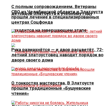
С полным сопровождением. Ветераны
СВО из Челябинской области и Златоуста
детсадов Златоуста к учебному году
прошли лечение в специализированных
центрах Соцфонда
находится на завершающем этапе
Рука размахнётся — и двор расцветёт. 72-
летний златоустовец наводит порядок во
дворе своего дома
О тонкостях мастерства. В Златоусте
прошли традиционные «Бушуевские
чтения»