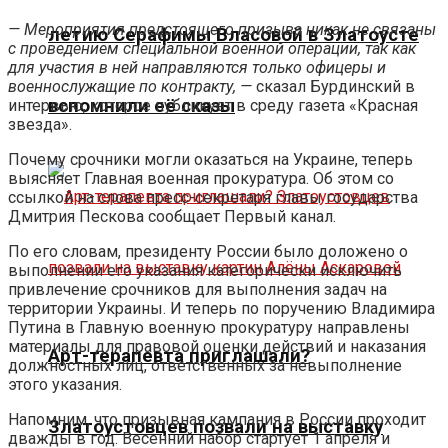
— Мероприятия предстоящего призыва никак не связаны
летию Серафимы Власовой в Златоусте
с проведением специальной военной операции, так как
для участия в ней направляются только офицеры и
военнослужащие по контракту, —
сказал Бурдинский в
вспомнили её сказы
интервью, которое публикует в среду газета «Красная
звезда».
Почему срочники могли оказаться на Украине, теперь
выясняет Главная военная прокуратура. Об этом со
ссылкой на слова пресс-секретаря главы государства
Дмитрия Пескова сообщает Первый канал.
По его словам, президенту России было доложено о
выполнении его указания категорически исключить
привлечение срочников для выполнения задач на
территории Украины. И теперь по поручению Владимира
Путина в Главную военную прокуратуру направлены
материалы для правовой оценки действий и наказания
Арт-терапевта приглашали?
должностных лиц, ответственных за невыполнение
этого указания.
Напомним, что призывная кампания в России проходит
Златоустовцев позвали на выставку
дважды в год. Весенний набор стартует 1 апреля и