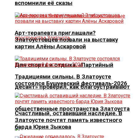
вспомнили её сказы
Арт-терапевта приглашали?
Златоустовцев позвали на выставку
картин Алёны Аскаровой
Для спорта и отдыха. «Партийный
Традициями сильны. В Златоусте
состоялся Бушуевский фестиваль-2026
десант» проверил, как благоустраивают
общественные пространства Златоуста
Счастливый, оставивший наследие. В
Златоусте почтят память известного
барда Юрия Зыкова