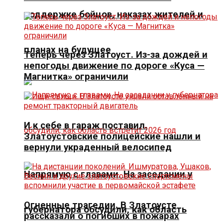
поддержке бойцов, наказах жителей и
планах на будущее
Теперь через Златоуст. Из-за дождей и
непогоды движение по дороге «Куса —
Магнитка» ограничили
И к себе в гараж поставил.
Златоустовские полицейские нашли и
вернули украденный велосипед
Напрямую с главами. На заседании у
Огненные трагедии. В Златоусте
губернатора обсудили, как область
рассказали о погибших в пожарах