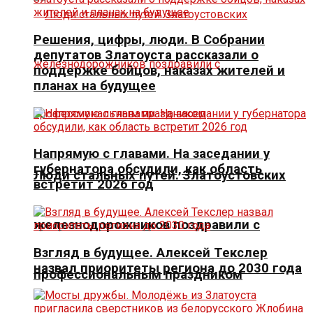
Решения, цифры, люди. В Собрании
депутатов Златоуста рассказали о
поддержке бойцов, наказах жителей и
планах на будущее
Напрямую с главами. На заседании у
губернатора обсудили, как область
Люди стальных путей. Златоустовских
встретит 2026 год
железнодорожников поздравили с
Взгляд в будущее. Алексей Текслер
назвал приоритеты региона до 2030 года
профессиональным праздником