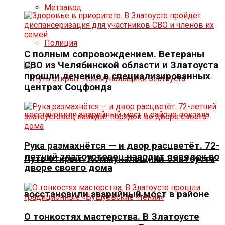
Метзавод
Полиция
С полным сопровождением. Ветераны
СВО из Челябинской области и Златоуста
прошли лечение в специализированных
центрах Соцфонда
Рука размахнётся — и двор расцветёт. 72-
летний златоустовец наводит порядок во
Путь открыт. Коммунальщики Златоуста
дворе своего дома
восстановили аварийный мост в районе
О тонкостях мастерства. В Златоусте