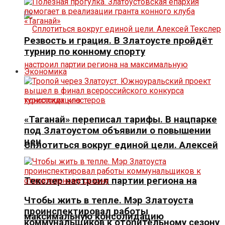
Резвость и грация. В Златоусте пройдёт
турнир по конному спорту
Экономика
«Таганай» переписал тарифы. В нацпарке
под Златоустом объявили о повышении
цен
Сплотиться вокруг единой цели. Алексей
Текслер настроил партии региона на
Чтобы жить в тепле. Мэр Златоуста
проинспектировал работы
максимальную консолидацию
коммунальщиков к отопительному сезону