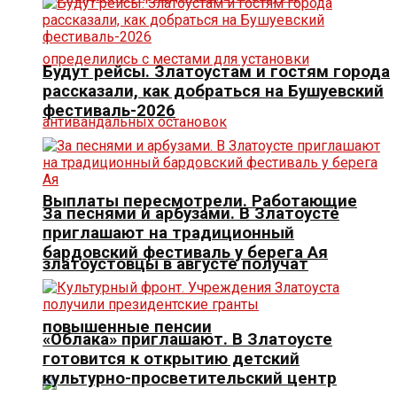
Будут рейсы. Златоустам и гостям города
рассказали, как добраться на Бушуевский
фестиваль-2026
Выплаты пересмотрели. Работающие
За песнями и арбузами. В Златоусте
приглашают на традиционный
бардовский фестиваль у берега Ая
златоустовцы в августе получат
повышенные пенсии
«Облака» приглашают. В Златоусте
готовится к открытию детский
культурно-просветительский центр