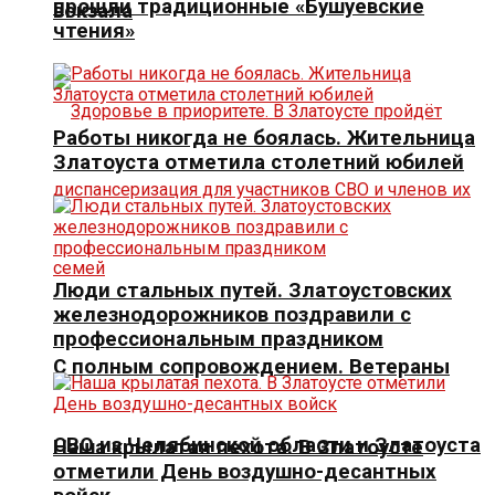
прошли традиционные «Бушуевские
вокзала
чтения»
Работы никогда не боялась. Жительница
Златоуста отметила столетний юбилей
Люди стальных путей. Златоустовских
железнодорожников поздравили с
профессиональным праздником
С полным сопровождением. Ветераны
СВО из Челябинской области и Златоуста
Наша крылатая пехота. В Златоусте
отметили День воздушно-десантных