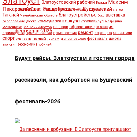
Златоуст
Максим
Златоустовский рабочий
Кража
Пекарский
Олег Решетников
Омнибус
Собрание депутатов
Таганай
благоустройство
выставка
Челябинская область
бокс
конкурс
коммуналка
коронавирус
медицина
голосование
дорога
полиция
образование
мошенники
нацпарк
мошенничество
ремонт
спасатели
происшествие
производство
происшествия
соцзащита
спорт
школа
фестиваль
туризм
уголовное дело
суд
театр
трамвай
экономика
юбилей
экология
Будут рейсы. Златоустам и гостям города
рассказали, как добраться на Бушуевский
фестиваль-2026