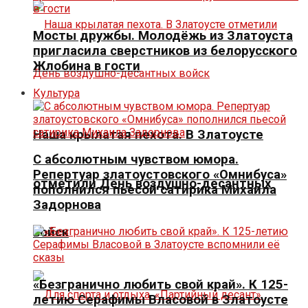
Мосты дружбы. Молодёжь из Златоуста
пригласила сверстников из белорусского
Жлобина в гости
Культура
Наша крылатая пехота. В Златоусте
С абсолютным чувством юмора.
Репертуар златоустовского «Омнибуса»
отметили День воздушно-десантных
пополнился пьесой сатирика Михаила
Задорнова
войск
«Безгранично любить свой край». К 125-
летию Серафимы Власовой в Златоусте