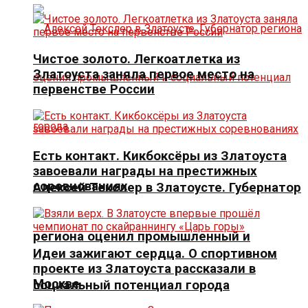
Чистое золото. Легкоатлетка из
Златоуста заняла первое место на
первенстве России
Есть контакт. Кикбоксёры из Златоуста
завоевали награды на престижных
соревнованиях
Алексей Текслер в Златоусте. Губернатор
региона оценил промышленный и
Идеи зажигают сердца. О спортивном
проекте из Златоуста рассказали в
Москве
социальный потенциал города