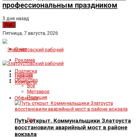
профессиональным праздником
3 дня назад
ЕЩЁ
Пятница, 7 августа, 2026
О нас
Реклама
Подписка
Главная
Главная
Общество
Контакты
Все
Метзавод
Полиция
Общество
Все
Путь открыт. Коммунальщики Златоуста
восстановили аварийный мост в районе
вокзала