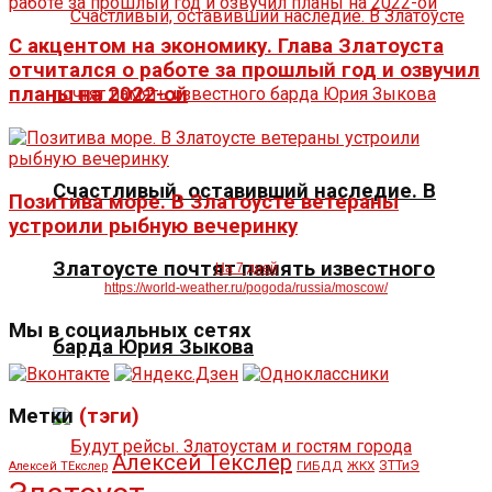
С акцентом на экономику. Глава Златоуста
отчитался о работе за прошлый год и озвучил
планы на 2022-ой
Счастливый, оставивший наследие. В
Позитива море. В Златоусте ветераны
устроили рыбную вечеринку
Златоусте почтят память известного
На 7 дней
https://world-weather.ru/pogoda/russia/moscow/
Мы в социальных сетях
барда Юрия Зыкова
Метки
(тэги)
Алексей Текслер
ЖКХ
ЗТТиЭ
Алексей ТЕкслер
ГИБДД