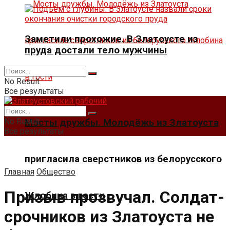
Заметили прохожие. В Златоусте из
пруда достали тело мужчины
No Result
Все результаты
No Result
Мосты дружбы. Молодёжь из Златоуста
Все результаты
пригласила сверстников из белорусского
Главная
Общество
Призыв прозвучал. Солдат-
Жлобина в гости
срочников из Златоуста не