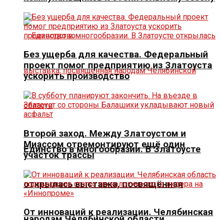
Без ущерба для качества. Федеральный
проект помог предприятию из Златоуста
ускорить производство
Второй заход. Между Златоустом и
Миассом отремонтируют ещё один
Единство в многообразии. В Златоусте
участок трассы
открылась выставка, посвящённая
От инноваций к реализации. Челябинская
народам Челябинской области