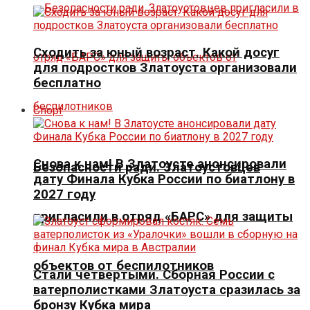
Сходить за юный возраст. Какой досуг
для подростков Златоуста организовали
бесплатно
Спорт
Снова к нам! В Златоусте анонсировали
Безопасности ради. Златоустовцев
дату Финала Кубка России по биатлону в
2027 году
пригласили в отряд «БАРС» для защиты
объектов от беспилотников
Стали четвертыми. Сборная России с
ватерполистками Златоуста сразилась за
бронзу Кубка мира