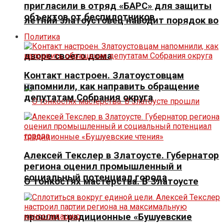
пригласили в отряд «БАРС» для защиты
объектов от беспилотников
летний златоустовец наводит порядок во
Политика
дворе своего дома
Контакт настроен. Златоустовцам
напомнили, как направить обращение
депутатам Собрания округа
Алексей Текслер в Златоусте. Губернатор
региона оценил промышленный и
социальный потенциал города
О тонкостях мастерства. В Златоусте
прошли традиционные «Бушуевские