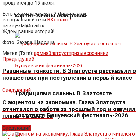
продлится до 15 июля.
Есть о чем рассказать? Пишите нам:
картин Алёны Аскаровой
в социальной сети
ВКонтакте
на zrg-zlat@mail.ru
Ждем ваших историй!
Фото
Захара Шадрина
Метки (Тэги):
армия
Златоуст
призыв
срочники
Предыдущий
Районные тонкости. В Златоусте рассказали о
новшествах при поступлении в первый класс
Следующий
Традициями сильны. В Златоусте
С акцентом на экономику. Глава Златоуста
отчитался о работе за прошлый год и озвучил
состоялся Бушуевский фестиваль-2026
планы на 2022-ой
Следующий