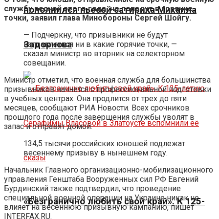
службу весной этого года, не попадут в горячие
пополнился пьесой сатирика Михаила
точки, заявил глава Минобороны Сергей Шойгу.
— Подчеркну, что призывники не будут
Задорнова
направляться ни в какие горячие точки, —
сказал министр во вторник на селекторном
совещании.
Министр отметил, что военная служба для большинства
призывников начнется с профессиональной подготовки
в учебных центрах. Она продлится от трех до пяти
месяцев, сообщают РИА Новости. Всех срочников
прошлого года после завершения службы уволят в
запас и отправят домой.
134,5 тысячи российских юношей подлежат
весеннему призыву в нынешнем году.
Начальник Главного организационно-мобилизационного
управления Генштаба Вооруженных сил РФ Евгений
Бурдинский также подтвердил, что проведение
специальной военной операции на Украине никак не
«Безгранично любить свой край». К 125-
влияет на весеннюю призывную кампанию, пишет
INTERFAX.RU.