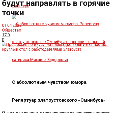
будут направлять в горячие
Культура
точки
01.04.2022
Общество
17
0
0
С абсолютным чувством юмора.
Репертуар златоустовского «Омнибуса»
О том, что юноши, отправленные на срочную военную