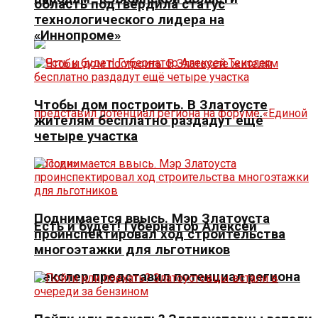
область подтвердила статус
технологического лидера на
«Иннопроме»
Чтобы дом построить. В Златоусте
жителям бесплатно раздадут ещё
четыре участка
Поднимается ввысь. Мэр Златоуста
Есть и будет! Губернатор Алексей
проинспектировал ход строительства
многоэтажки для льготников
Текслер представил потенциал региона