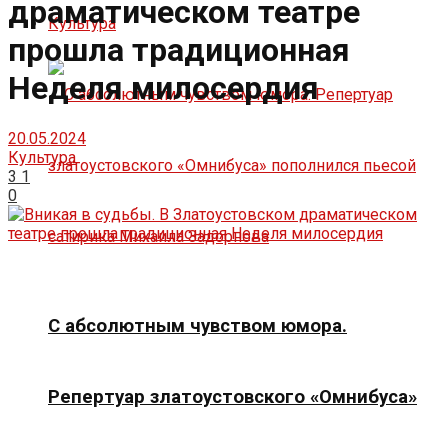
драматическом театре
Культура
прошла традиционная
Неделя милосердия
20.05.2024
Культура
3
1
0
С абсолютным чувством юмора.
Репертуар златоустовского «Омнибуса»