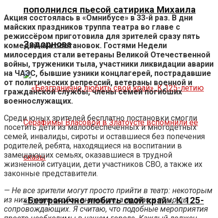
пополнился пьесой сатирика Михаила
Акция состоялась в «Омнибусе» в 33-й раз. В дни
майских праздников труппа театра во главе с
режиссёром приготовила для зрителей сразу пять
Задорнова
комедийных постановок. Гостями Недели
милосердия стали ветераны Великой Отечественной
войны, труженики тыла, участники ликвидации аварии
на ЧАЭС, бывшие узники концлагерей, пострадавшие
от политических репрессий, ветераны военной и
гражданской службы, члены семей погибших
военнослужащих.
Среди юных зрителей бесплатно постановки смогли
посетить дети из малообеспеченных и многодетных
семей, инвалиды, сироты и оставшиеся без попечения
родителей, ребята, находящиеся на воспитании в
замещающих семьях, оказавшиеся в трудной
жизненной ситуации, дети участников СВО, а также их
законные представители.
— Не все зрители могут просто прийти в театр: некоторым
из них нужно особое внимание, а подчас и помощь
«Безгранично любить свой край». К 125-
сопровождающих. Я считаю, что подобные мероприятия