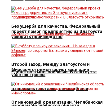
Без ущерба для качества. Федеральный
проект помог предприятию из Златоуста
ускорить производство
Второй заход. Между Златоустом и
Миассом отремонтируют ещё один
Единство в многообразии. В Златоусте
участок трассы
открылась выставка, посвящённая
От инноваций к реализации. Челябинская
народам Челябинской области