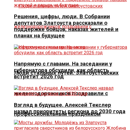
Решения, цифры, люди. В Собрании
депутатов Златоуста рассказали о
поддержке бойцов, наказах жителей и
планах на будущее
Напрямую с главами. На заседании у
губернатора обсудили, как область
Люди стальных путей. Златоустовских
встретит 2026 год
железнодорожников поздравили с
Взгляд в будущее. Алексей Текслер
назвал приоритеты региона до 2030 года
профессиональным праздником