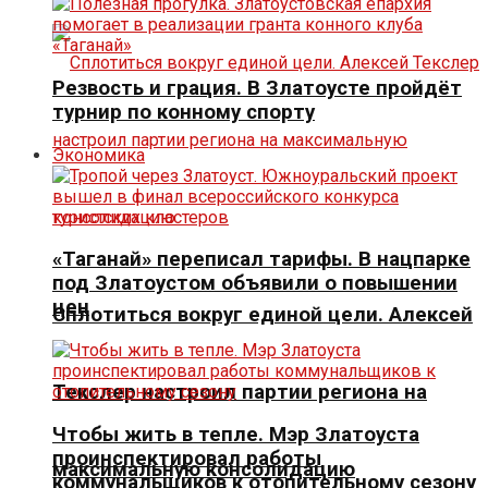
Резвость и грация. В Златоусте пройдёт
турнир по конному спорту
Экономика
«Таганай» переписал тарифы. В нацпарке
под Златоустом объявили о повышении
цен
Сплотиться вокруг единой цели. Алексей
Текслер настроил партии региона на
Чтобы жить в тепле. Мэр Златоуста
проинспектировал работы
максимальную консолидацию
коммунальщиков к отопительному сезону