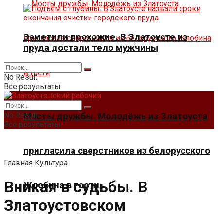
Заметили прохожие. В Златоусте из
пруда достали тело мужчины
No Result
Все результаты
No Result
Мосты дружбы. Молодёжь из Златоуста
Все результаты
пригласила сверстников из белорусского
Главная
Культура
Вникая в судьбы. В
Жлобина в гости
Златоустовском