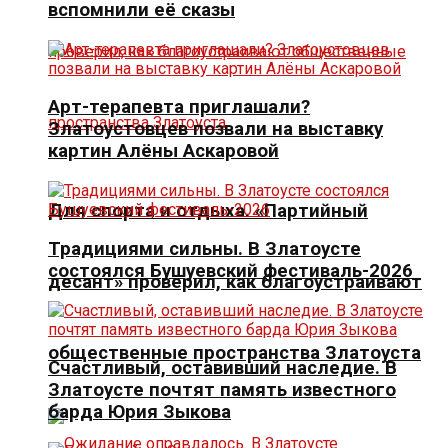
вспомнили её сказы
Арт-терапевта приглашали?
Златоустовцев позвали на выставку
картин Алёны Аскаровой
Для спорта и отдыха. «Партийный
Традициями сильны. В Златоусте
состоялся Бушуевский фестиваль-2026
десант» проверил, как благоустраивают
общественные пространства Златоуста
Счастливый, оставивший наследие. В
Златоусте почтят память известного
барда Юрия Зыкова