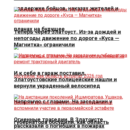
поддержке бойцов, наказах жителей и
планах на будущее
Теперь через Златоуст. Из-за дождей и
непогоды движение по дороге «Куса —
Магнитка» ограничили
И к себе в гараж поставил.
Златоустовские полицейские нашли и
вернули украденный велосипед
Напрямую с главами. На заседании у
Огненные трагедии. В Златоусте
губернатора обсудили, как область
рассказали о погибших в пожарах