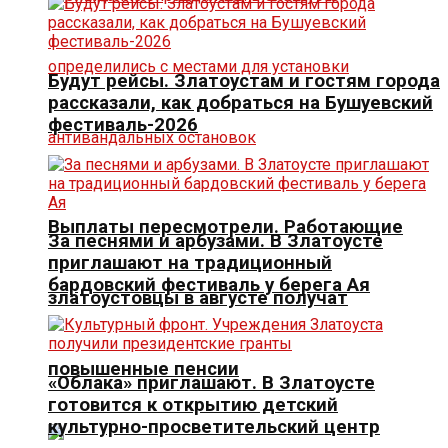
Будут рейсы. Златоустам и гостям города
рассказали, как добраться на Бушуевский
фестиваль-2026
Выплаты пересмотрели. Работающие
За песнями и арбузами. В Златоусте
приглашают на традиционный
бардовский фестиваль у берега Ая
златоустовцы в августе получат
повышенные пенсии
«Облака» приглашают. В Златоусте
готовится к открытию детский
культурно-просветительский центр