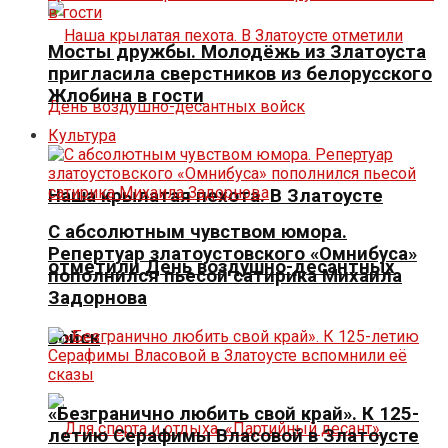
Мосты дружбы. Молодёжь из Златоуста
пригласила сверстников из белорусского
Жлобина в гости
Культура
Наша крылатая пехота. В Златоусте
С абсолютным чувством юмора.
Репертуар златоустовского «Омнибуса»
отметили День воздушно-десантных
пополнился пьесой сатирика Михаила
Задорнова
войск
«Безгранично любить свой край». К 125-
летию Серафимы Власовой в Златоусте