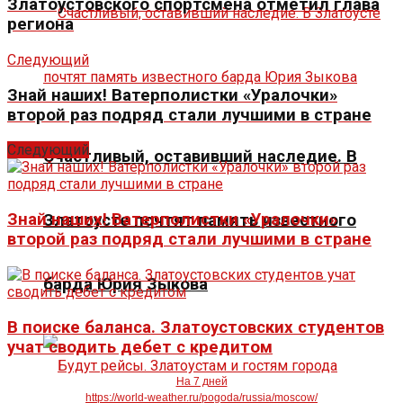
Златоустовского спортсмена отметил глава
региона
Следующий
Знай наших! Ватерполистки «Уралочки»
второй раз подряд стали лучшими в стране
Следующий
Счастливый, оставивший наследие. В
Знай наших! Ватерполистки «Уралочки»
Златоусте почтят память известного
второй раз подряд стали лучшими в стране
барда Юрия Зыкова
В поиске баланса. Златоустовских студентов
учат сводить дебет с кредитом
На 7 дней
https://world-weather.ru/pogoda/russia/moscow/