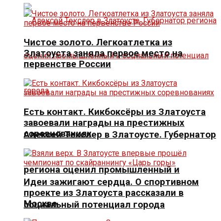
Чистое золото. Легкоатлетка из
Златоуста заняла первое место на
первенстве России
Есть контакт. Кикбоксёры из Златоуста
завоевали награды на престижных
соревнованиях
Алексей Текслер в Златоусте. Губернатор
региона оценил промышленный и
Идеи зажигают сердца. О спортивном
проекте из Златоуста рассказали в
Москве
социальный потенциал города