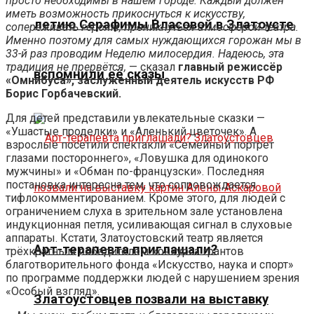
просто необходимы в нашем городе. Каждый должен
иметь возможность прикоснуться к искусству,
летию Серафимы Власовой в Златоусте
сопереживать героям, проникнуться атмосферой театра.
Именно поэтому для самых нуждающихся горожан мы в
33-й раз проводим Неделю милосердия. Надеюсь, эта
традиция не прервётся,
— сказал
главный режиссёр
вспомнили её сказы
«Омнибуса», заслуженный деятель искусств РФ
Борис Горбачевский.
Для детей представили увлекательные сказки —
«Ушастые проделки» и «Аленький цветочек». А
взрослые посетили спектакли «Семейный портрет
глазами постороннего», «Ловушка для одинокого
мужчины» и «Обман по-французски». Последняя
постановка интересна тем, что сопровождается
тифлокомментированием. Кроме этого, для людей с
ограничением слуха в зрительном зале установлена
индукционная петля, усиливающая сигнал в слуховые
аппараты. Кстати, Златоустовский театр является
Арт-терапевта приглашали?
трёхкратным победителем конкурса грантов
благотворительного фонда «Искусство, наука и спорт»
по программе поддержки людей с нарушением зрения
«Особый взгляд».
Златоустовцев позвали на выставку