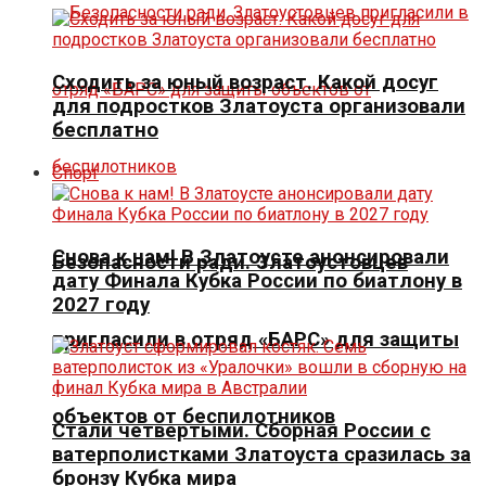
Сходить за юный возраст. Какой досуг
для подростков Златоуста организовали
бесплатно
Спорт
Снова к нам! В Златоусте анонсировали
Безопасности ради. Златоустовцев
дату Финала Кубка России по биатлону в
2027 году
пригласили в отряд «БАРС» для защиты
объектов от беспилотников
Стали четвертыми. Сборная России с
ватерполистками Златоуста сразилась за
бронзу Кубка мира