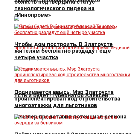
область подтвердила статус
технологического лидера на
«Иннопроме»
Чтобы дом построить. В Златоусте
жителям бесплатно раздадут ещё
четыре участка
Поднимается ввысь. Мэр Златоуста
Есть и будет! Губернатор Алексей
проинспектировал ход строительства
многоэтажки для льготников
Текслер представил потенциал региона