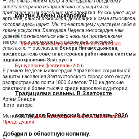
— Мы очень любим театр и благодарны городскому
совету ветеранов и управлению соцзащиты за
приглашение на подобные мероприятия. Восхищают игра
картин Алёны Аскаровой
артистов, работа режиссёра, декорации и сама атмосфера,
которая здесь царит. Мы по-настоящему чувствуем себя в
храме искусства. Благодаря Неделе милосердия нам
удаётся познакомиться как с новыми постановками
театра, так и посмотреть ставшие уже классикой
спектакли,
— рассказала
Венера Нигамедьянова,
председатель совета ветеранов работников системы
здравоохранения Златоуста.
В рамках Недели милосердия Управление социальной
защиты населения Златоустовского городского округа
распространило почти 1800 билетов: 710 на детские
спектакли и более тысячи среди взрослой аудитории.
Традициями сильны. В Златоусте
Артём Сивцов
Фото
автора
состоялся Бушуевский фестиваль-2026
Метки (Тэги):
драмтеатр
неделя милосердия
Омнибус
Предыдущий
Добавил в областную копилку.