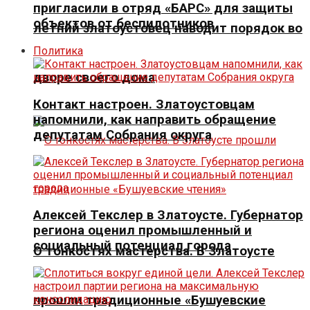
пригласили в отряд «БАРС» для защиты
объектов от беспилотников
летний златоустовец наводит порядок во
Политика
дворе своего дома
Контакт настроен. Златоустовцам
напомнили, как направить обращение
депутатам Собрания округа
Алексей Текслер в Златоусте. Губернатор
региона оценил промышленный и
социальный потенциал города
О тонкостях мастерства. В Златоусте
прошли традиционные «Бушуевские