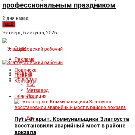
профессиональным праздником
2 дня назад
ЕЩЁ
Четверг, 6 августа, 2026
О нас
Реклама
Подписка
Главная
Главная
Общество
Контакты
Все
Метзавод
Полиция
Общество
Все
Путь открыт. Коммунальщики Златоуста
восстановили аварийный мост в районе
вокзала