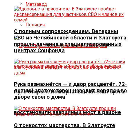
Метзавод
Полиция
С полным сопровождением. Ветераны
СВО из Челябинской области и Златоуста
прошли лечение в специализированных
центрах Соцфонда
Рука размахнётся — и двор расцветёт. 72-
летний златоустовец наводит порядок во
Путь открыт. Коммунальщики Златоуста
дворе своего дома
восстановили аварийный мост в районе
О тонкостях мастерства. В Златоусте