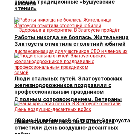
прошли традиционные «Бушуевские
вокзала
чтения»
Работы никогда не боялась. Жительница
Златоуста отметила столетний юбилей
Люди стальных путей. Златоустовских
железнодорожников поздравили с
профессиональным праздником
С полным сопровождением. Ветераны
СВО из Челябинской области и Златоуста
Наша крылатая пехота. В Златоусте
отметили День воздушно-десантных