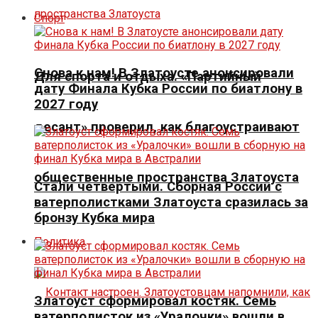
Спорт
Снова к нам! В Златоусте анонсировали
Для спорта и отдыха. «Партийный
дату Финала Кубка России по биатлону в
2027 году
десант» проверил, как благоустраивают
общественные пространства Златоуста
Стали четвертыми. Сборная России с
ватерполистками Златоуста сразилась за
бронзу Кубка мира
Политика
Златоуст сформировал костяк. Семь
ватерполисток из «Уралочки» вошли в