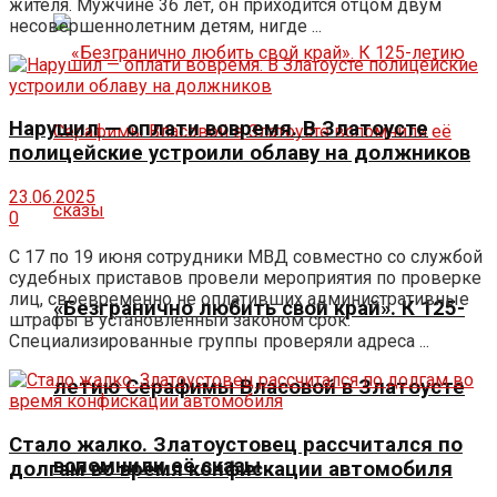
жителя. Мужчине 36 лет, он приходится отцом двум
несовершеннолетним детям, нигде ...
Нарушил — оплати вовремя. В Златоусте
полицейские устроили облаву на должников
23.06.2025
0
С 17 по 19 июня сотрудники МВД совместно со службой
судебных приставов провели мероприятия по проверке
лиц, своевременно не оплативших административные
«Безгранично любить свой край». К 125-
штрафы в установленный законом срок.
Специализированные группы проверяли адреса ...
летию Серафимы Власовой в Златоусте
Стало жалко. Златоустовец рассчитался по
вспомнили её сказы
долгам во время конфискации автомобиля