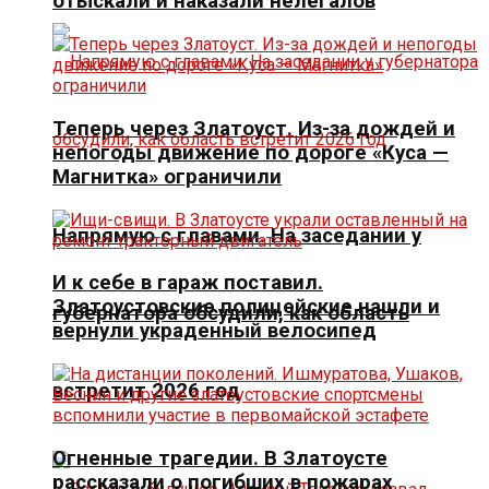
отыскали и наказали нелегалов
Теперь через Златоуст. Из-за дождей и
непогоды движение по дороге «Куса —
Магнитка» ограничили
Напрямую с главами. На заседании у
И к себе в гараж поставил.
Златоустовские полицейские нашли и
губернатора обсудили, как область
вернули украденный велосипед
встретит 2026 год
Огненные трагедии. В Златоусте
рассказали о погибших в пожарах