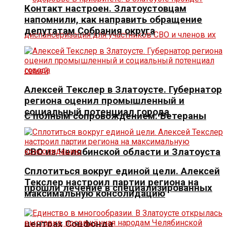
Контакт настроен. Златоустовцам
напомнили, как направить обращение
депутатам Собрания округа
Алексей Текслер в Златоусте. Губернатор
региона оценил промышленный и
социальный потенциал города
С полным сопровождением. Ветераны
СВО из Челябинской области и Златоуста
Сплотиться вокруг единой цели. Алексей
Текслер настроил партии региона на
прошли лечение в специализированных
максимальную консолидацию
центрах Соцфонда