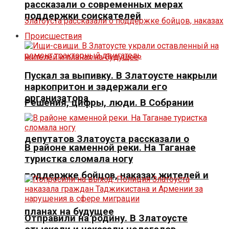
рассказали о современных мерах
поддержки соискателей
Происшествия
Пускал за выпивку. В Златоусте накрыли
наркопритон и задержали его
организатора
Решения, цифры, люди. В Собрании
депутатов Златоуста рассказали о
В районе каменной реки. На Таганае
туристка сломала ногу
поддержке бойцов, наказах жителей и
планах на будущее
Отправили на родину. В Златоусте