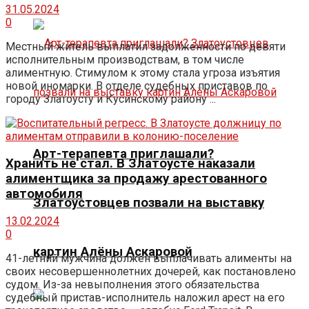
31.05.2024
0
Местный житель выплатил задолженности по девяти
исполнительным производствам, в том числе
алиментную. Стимулом к этому стала угроза изъятия
новой иномарки. В отделе судебных приставов по
городу Златоусту и Кусинскому району ...
Арт-терапевта приглашали?
Хранить не стал. В Златоусте наказали
алиментщика за продажу арестованного
автомобиля
Златоустовцев позвали на выставку
13.02.2024
0
картин Алёны Аскаровой
41-летний мужчина должен выплачивать алименты на
своих несовершеннолетних дочерей, как постановлено
судом. Из-за невыполнения этого обязательства
судебный пристав-исполнитель наложил арест на его