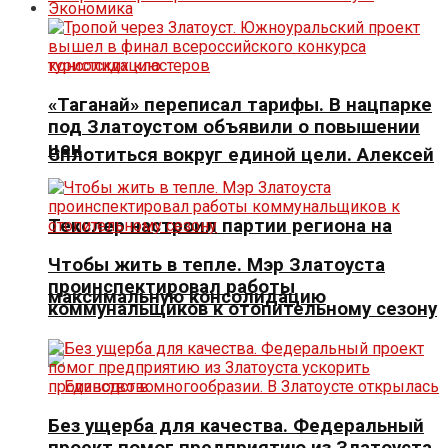
Экономика
«Таганай» переписал тарифы. В нацпарке
под Златоустом объявили о повышении
цен
Сплотиться вокруг единой цели. Алексей
Текслер настроил партии региона на
Чтобы жить в тепле. Мэр Златоуста
проинспектировал работы
максимальную консолидацию
коммунальщиков к отопительному сезону
Без ущерба для качества. Федеральный
проект помог предприятию из Златоуста