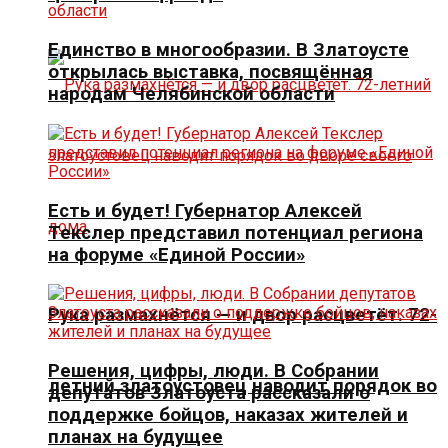
Единство в многообразии. В Златоусте
открылась выставка, посвящённая
народам Челябинской области
Есть и будет! Губернатор Алексей
Текслер представил потенциал региона
на форуме «Единой России»
Рука размахнётся — и двор расцветёт. 72-
Решения, цифры, люди. В Собрании
летний златоустовец наводит порядок во
депутатов Златоуста рассказали о
поддержке бойцов, наказах жителей и
планах на будущее