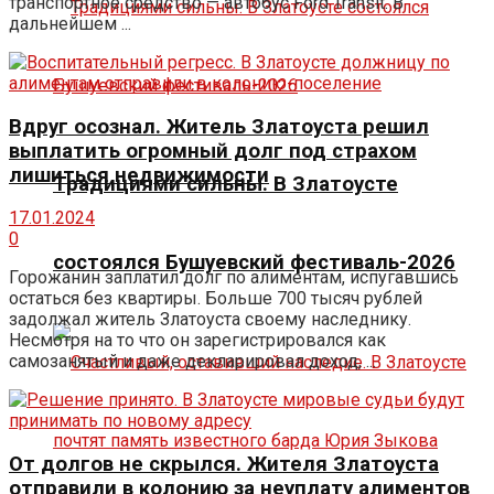
транспортное средство — автобус Ford Transit. В
дальнейшем ...
Вдруг осознал. Житель Златоуста решил
выплатить огромный долг под страхом
лишиться недвижимости
Традициями сильны. В Златоусте
17.01.2024
0
состоялся Бушуевский фестиваль-2026
Горожанин заплатил долг по алиментам, испугавшись
остаться без квартиры. Больше 700 тысяч рублей
задолжал житель Златоуста своему наследнику.
Несмотря на то что он зарегистрировался как
самозанятый и даже декларировал доход, ...
От долгов не скрылся. Жителя Златоуста
отправили в колонию за неуплату алиментов