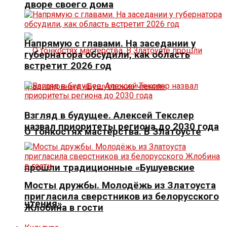
дворе своего дома
Напрямую с главами. На заседании у
губернатора обсудили, как область
встретит 2026 год
Взгляд в будущее. Алексей Текслер
назвал приоритеты региона до 2030 года
О тонкостях мастерства. В Златоусте
прошли традиционные «Бушуевские
Мосты дружбы. Молодёжь из Златоуста
пригласила сверстников из белорусского
чтения»
Жлобина в гости