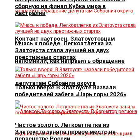
сборную на финал Кубка мира в
Австралии
Контакт настроен. Златоустовцам
Мчась к победе. Легкоатлетка из
Златоуста стала лучшей на двух
престижных стартах
напомнили, как направить обращение
депутатам Собрания округа
Только вверх! В Златоусте назвали
победителей забега «Царь горы 2026»
Чистое золото. Легкоатлетка из
Златоуста заняла первое место на
первенстве России