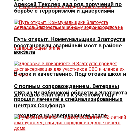
Алексей Текслер дал ряд поручений по
борьбе с терроризмом и диверсиями
Путь открыт. Коммунальщики Златоуста
восстановили аварийный мост в районе
вокзала
В срок и качественно. Подготовка школ и
С полным сопровождением. Ветераны
СВО из Челябинской области и Златоуста
детсадов Златоуста к учебному году
прошли лечение в специализированных
центрах Соцфонда
находится на завершающем этапе