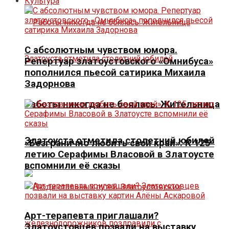
Культура
С абсолютным чувством юмора.
Репертуар златоустовского «Омнибуса»
пополнился пьесой сатирика Михаила
Задорнова
Работы никогда не боялась. Жительница
Златоуста отметила столетний юбилей
«Безгранично любить свой край». К 125-
летию Серафимы Власовой в Златоусте
вспомнили её сказы
Арт-терапевта приглашали?
Златоустовцев позвали на выставку