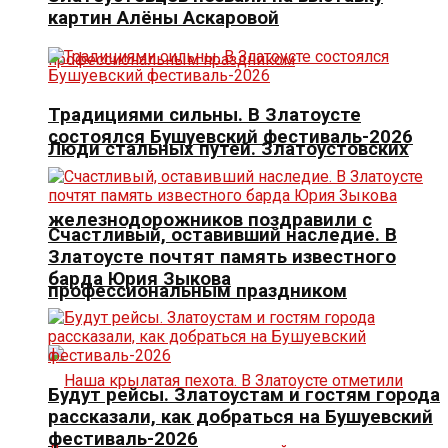
картин Алёны Аскаровой
Традициями сильны. В Златоусте
состоялся Бушуевский фестиваль-2026
Люди стальных путей. Златоустовских
железнодорожников поздравили с
Счастливый, оставивший наследие. В
Златоусте почтят память известного
барда Юрия Зыкова
профессиональным праздником
Будут рейсы. Златоустам и гостям города
рассказали, как добраться на Бушуевский
фестиваль-2026