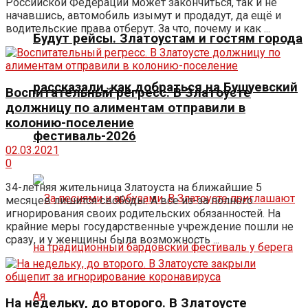
Российской Федерации может закончиться, так и не
начавшись, автомобиль изымут и продадут, да ещё и
водительские права отберут. За что, почему и как ...
Будут рейсы. Златоустам и гостям города
рассказали, как добраться на Бушуевский
Воспитательный регресс. В Златоусте
должницу по алиментам отправили в
колонию-поселение
фестиваль-2026
02.03.2021
0
34-летняя жительница Златоуста на ближайшие 5
месяцев лишится свободы. А все из-за полного
игнорирования своих родительских обязанностей. На
крайние меры государственные учреждение пошли не
сразу, и у женщины была возможность ...
На недельку, до второго. В Златоусте