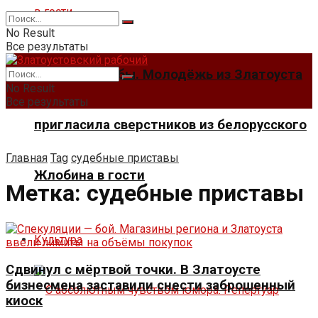
No Result
Все результаты
Мосты дружбы. Молодёжь из Златоуста
No Result
Все результаты
пригласила сверстников из белорусского
Главная
Tag
судебные приставы
Жлобина в гости
Метка:
судебные приставы
Культура
Сдвинул с мёртвой точки. В Златоусте
бизнесмена заставили снести заброшенный
киоск