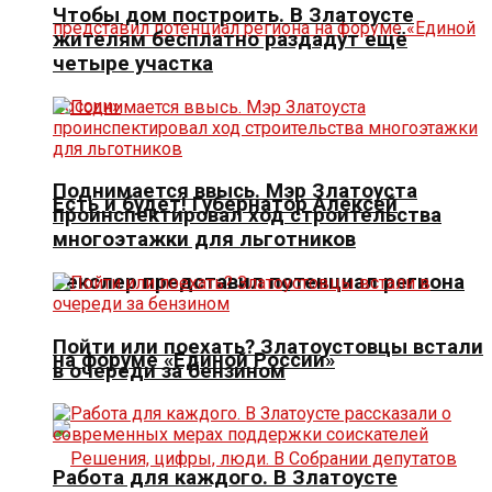
Чтобы дом построить. В Златоусте
жителям бесплатно раздадут ещё
четыре участка
Поднимается ввысь. Мэр Златоуста
Есть и будет! Губернатор Алексей
проинспектировал ход строительства
многоэтажки для льготников
Текслер представил потенциал региона
Пойти или поехать? Златоустовцы встали
на форуме «Единой России»
в очереди за бензином
Работа для каждого. В Златоусте