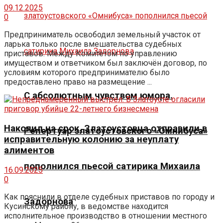
09.12.2025
0
Предприниматель освободил земельный участок от
ларька только после вмешательства судебных
приставов. Между Комитетом по управлению
имуществом и ответчиком был заключён договор, по
условиям которого предпринимателю было
предоставлено право на размещение ...
С абсолютным чувством юмора.
Накопил на срок. Златоустовца отправили в
Репертуар златоустовского «Омнибуса»
исправительную колонию за неуплату
алиментов
пополнился пьесой сатирика Михаила
16.09.2025
0
Как пояснили в отделе судебных приставов по городу и
Задорнова
Кусинскому району, в ведомстве находится
исполнительное производство в отношении местного