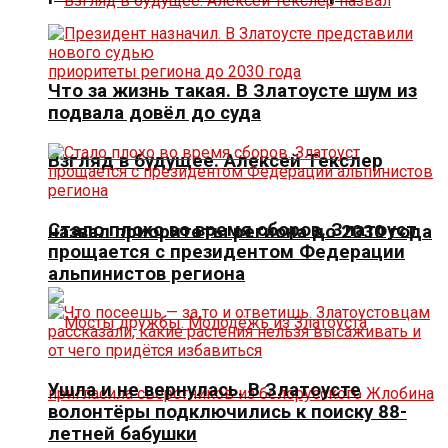
Что за жизнь такая. В Златоусте шум из
подвала довёл до суда
Взгляд в будущее. Алексей Текслер
Стало плохо во время сборов. Златоуст
назвал приоритеты региона до 2030 года
прощается с президентом Федерации
альпинистов региона
Ушла и не вернулась. В Златоусте
волонтёры подключились к поиску 88-
летней бабушки