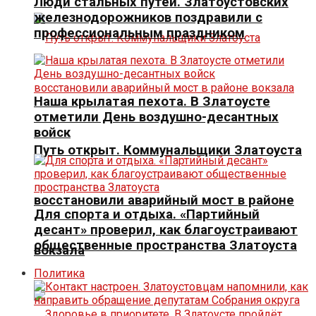
Люди стальных путей. Златоустовских
железнодорожников поздравили с
профессиональным праздником
Наша крылатая пехота. В Златоусте
отметили День воздушно-десантных
войск
Путь открыт. Коммунальщики Златоуста
восстановили аварийный мост в районе
Для спорта и отдыха. «Партийный
десант» проверил, как благоустраивают
общественные пространства Златоуста
вокзала
Политика