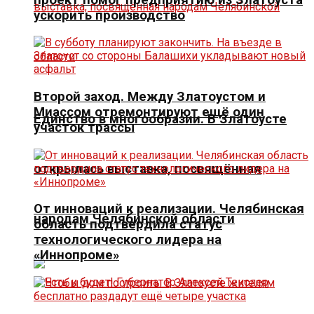
ускорить производство
Второй заход. Между Златоустом и
Миассом отремонтируют ещё один
Единство в многообразии. В Златоусте
участок трассы
открылась выставка, посвящённая
От инноваций к реализации. Челябинская
народам Челябинской области
область подтвердила статус
технологического лидера на
«Иннопроме»