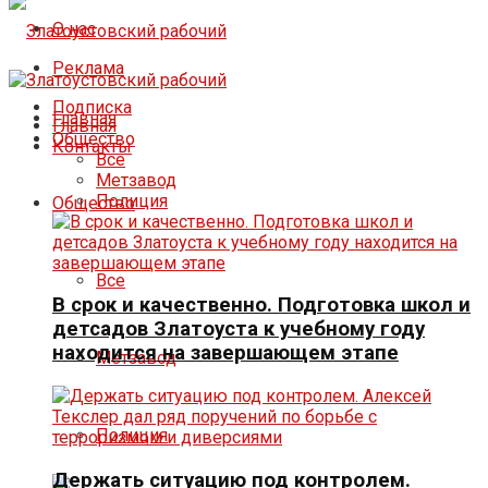
О нас
Реклама
Подписка
Главная
Главная
Общество
Контакты
Все
Метзавод
Полиция
Общество
Все
В срок и качественно. Подготовка школ и
детсадов Златоуста к учебному году
находится на завершающем этапе
Метзавод
Полиция
Держать ситуацию под контролем.