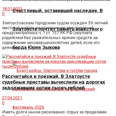
18.01.2023
Счастливый, оставивший наследие. В
0
Златоустовским городским судом осужден 39-летний
местный житель за совершение преступлений,
Златоусте почтят память известного
предусмотренных ч. 1 ст. 157 УК РФ (неуплата
родителем без уважительных причин средств на
содержание несовершеннолетних детей, если это
барда Юрия Зыкова
деяние ...
Рассчитайся и поезжай. В Златоусте
судебные приставы вычислили на дорогах
задолжавших сотни тысяч рублей
27.04.2021
0
Иметь долги нынче рискованно: отдых за пределами