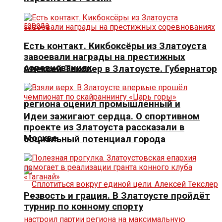
Есть контакт. Кикбоксёры из Златоуста
завоевали награды на престижных
соревнованиях
Алексей Текслер в Златоусте. Губернатор
региона оценил промышленный и
Идеи зажигают сердца. О спортивном
проекте из Златоуста рассказали в
Москве
социальный потенциал города
Резвость и грация. В Златоусте пройдёт
турнир по конному спорту