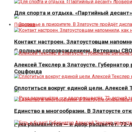
Для спорта и отдыха. «Партийный десант
Политика
Контакт настроен. Златоустовцам напомни
С полным сопровождением. Ветераны СВО 
Алексей Текслер в Златоусте. Губернато
Соцфонда
Сплотиться вокруг единой цели. Алексей
Единство в многообразии. В Златоусте от
Рука размахнётся — и двор расцветёт. 72-