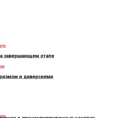
 на завершающем этапе
оризмом и диверсиями
ечение в специализированных центрах