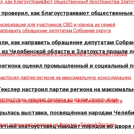
» проверил, как благоустраивают общественные
ли, как направить обращение депутатам Собран
из Челябинской области и Златоуста прошли л
р региона оценил промышленный и социальный п
 Текслер настроил партии региона на максимал
крылась выставка, посвящённая народам Челяб
летний златоустовец наводит порядок во дворе