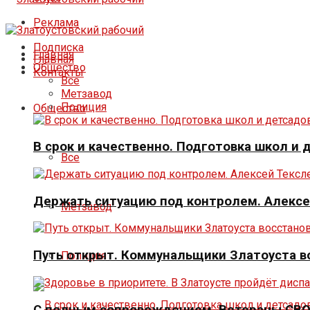
Реклама
Подписка
Главная
Главная
Общество
Контакты
Все
Метзавод
Полиция
Общество
В срок и качественно. Подготовка школ и
Все
Держать ситуацию под контролем. Алексе
Метзавод
Путь открыт. Коммунальщики Златоуста в
Полиция
С полным сопровождением. Ветераны СВО 