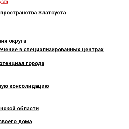
 пространства Златоуста
ия округа
ечение в специализированных центрах
отенциал города
ьную консолидацию
инской области
 своего дома