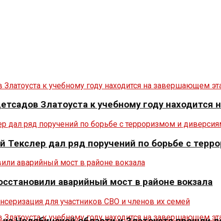
 детсадов Златоуста к учебному году находится
й Текслер дал ряд поручений по борьбе с терр
осстановили аварийный мост в районе вокзала
из Челябинской области и Златоуста прошли л