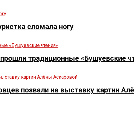
туристка сломала ногу
е прошли традиционные «Бушуевские ч
овцев позвали на выставку картин Ал