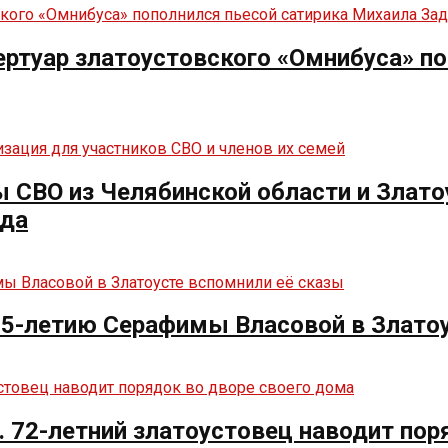
ртуар златоустовского «Омнибуса» по
СВО из Челябинской области и Злато
нда
125-летию Серафимы Власовой в Злато
. 72-летний златоустовец наводит пор