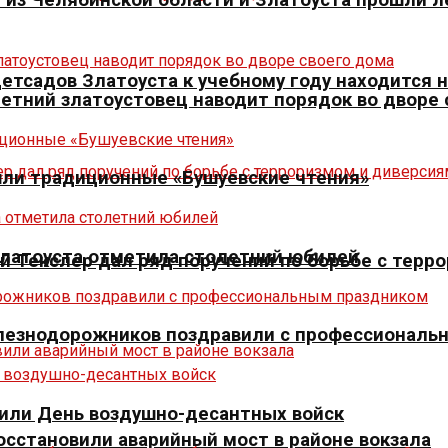
 детсадов Златоуста к учебному году находится
летний златоустовец наводит порядок во дворе
шли традиционные «Бушуевские чтения»
Златоуста отметила столетний юбилей
й Текслер дал ряд поручений по борьбе с терр
елезнодорожников поздравили с профессиональ
тили День воздушно-десантных войск
осстановили аварийный мост в районе вокзала