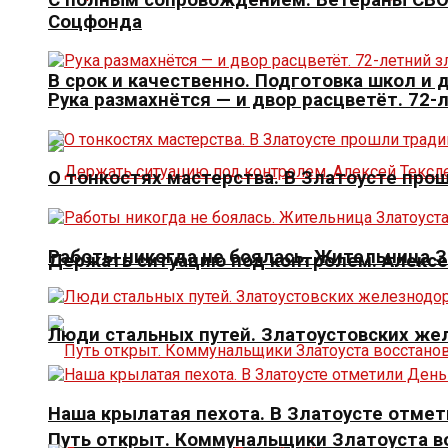
Соцфонда
В срок и качественно. Подготовка школ и
Рука размахнётся — и двор расцветёт. 72-
О тонкостях мастерства. В Златоусте про
Работы никогда не боялась. Жительница 
Держать ситуацию под контролем. Алексе
Люди стальных путей. Златоустовских ж
Наша крылатая пехота. В Златоусте отме
Путь открыт. Коммунальщики Златоуста в