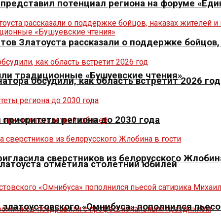
р представил потенциал региона на форуме «Еди
тов Златоуста рассказали о поддержке бойцов,
шли традиционные «Бушуевские чтения»
натора обсудили, как область встретит 2026 год
л приоритеты региона до 2030 года
игласила сверстников из белорусского Жлобина
Златоуста отметила столетний юбилей
 златоустовского «Омнибуса» пополнился пьесо