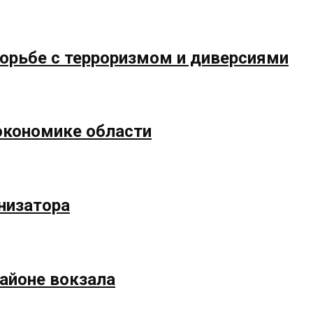
борьбе с терроризмом и диверсиями
экономике области
низатора
айоне вокзала