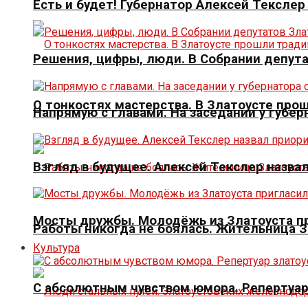
Есть и будет! Губернатор Алексей Тексле
Решения, цифры, люди. В Собрании депута
О тонкостях мастерства. В Златоусте про
Напрямую с главами. На заседании у губер
Взгляд в будущее. Алексей Текслер назва
Мосты дружбы. Молодёжь из Златоуста пр
Работы никогда не боялась. Жительница 
Культура
С абсолютным чувством юмора. Репертуар