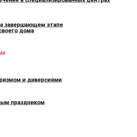
 на завершающем этапе
 своего дома
оризмом и диверсиями
ным праздником