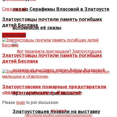
летию Серафимы Власовой в Златоусте
Следующий
Златоустовцы почтили память погибших
детей Беслана
вспомнили её сказы
Следующий
Златоустовцы почтили память погибших
детей Беслана
Златоустовские пожарные предотвратили
«полеты» малышки и «Карлсона»
Арт-терапевта приглашали?
Please
login
to join discussion
На 7 дней
Златоустовцев позвали на выставку
https://world-weather.ru/pogoda/russia/moscow/