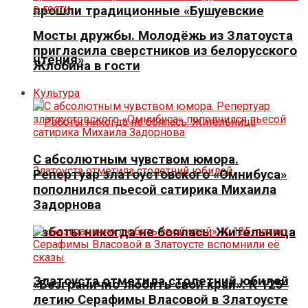
прошли традиционные «Бушуевские
Мосты дружбы. Молодёжь из Златоуста
пригласила сверстников из белорусского
чтения»
Жлобина в гости
Культура
С абсолютным чувством юмора.
Репертуар златоустовского «Омнибуса»
пополнился пьесой сатирика Михаила
Задорнова
Работы никогда не боялась. Жительница
Златоуста отметила столетний юбилей
«Безгранично любить свой край». К 125-
летию Серафимы Власовой в Златоусте