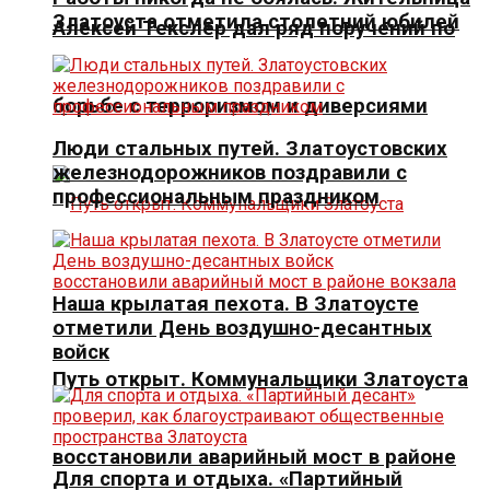
Златоуста отметила столетний юбилей
Алексей Текслер дал ряд поручений по
борьбе с терроризмом и диверсиями
Люди стальных путей. Златоустовских
железнодорожников поздравили с
профессиональным праздником
Наша крылатая пехота. В Златоусте
отметили День воздушно-десантных
войск
Путь открыт. Коммунальщики Златоуста
восстановили аварийный мост в районе
Для спорта и отдыха. «Партийный