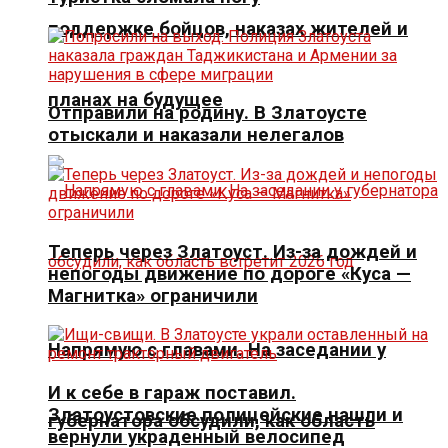
поддержке бойцов, наказах жителей и
планах на будущее
Отправили на родину. В Златоусте
отыскали и наказали нелегалов
Теперь через Златоуст. Из-за дождей и
непогоды движение по дороге «Куса —
Магнитка» ограничили
Напрямую с главами. На заседании у
И к себе в гараж поставил.
Златоустовские полицейские нашли и
губернатора обсудили, как область
вернули украденный велосипед