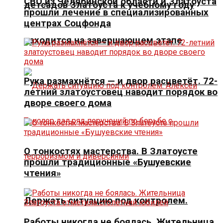
СВО из Челябинской области и Златоуста
детсадов Златоуста к учебному году
прошли лечение в специализированных
центрах Соцфонда
находится на завершающем этапе
Рука размахнётся — и двор расцветёт. 72-
летний златоустовец наводит порядок во
дворе своего дома
О тонкостях мастерства. В Златоусте
прошли традиционные «Бушуевские
чтения»
Держать ситуацию под контролем.
Работы никогда не боялась. Жительница