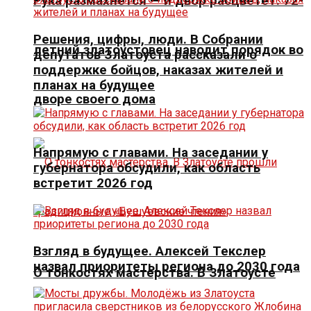
Рука размахнётся — и двор расцветёт. 72-
Решения, цифры, люди. В Собрании
летний златоустовец наводит порядок во
депутатов Златоуста рассказали о
поддержке бойцов, наказах жителей и
планах на будущее
дворе своего дома
Напрямую с главами. На заседании у
губернатора обсудили, как область
встретит 2026 год
Взгляд в будущее. Алексей Текслер
назвал приоритеты региона до 2030 года
О тонкостях мастерства. В Златоусте