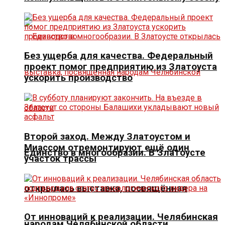
Без ущерба для качества. Федеральный
проект помог предприятию из Златоуста
ускорить производство
Второй заход. Между Златоустом и
Миассом отремонтируют ещё один
Единство в многообразии. В Златоусте
участок трассы
открылась выставка, посвящённая
От инноваций к реализации. Челябинская
народам Челябинской области