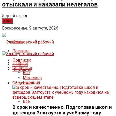
отыскали и наказали нелегалов
5 дней назад
ЕЩЁ
Воскресенье, 9 августа, 2026
О нас
Реклама
Подписка
Главная
Главная
Общество
Контакты
Все
Метзавод
Полиция
Общество
Все
В срок и качественно. Подготовка школ и
детсадов Златоуста к учебному году