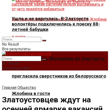
Ушла и не вернулась. В Златоусте
волонтёры подключились к поиску 88-
летней бабушки
No Result
Все результаты
Мосты дружбы. Молодёжь из Златоуста
No Result
Все результаты
пригласила сверстников из белорусского
Главная
Общество
Жлобина в гости
Златоустовцев ждут на
осенней ярмарке вакансий