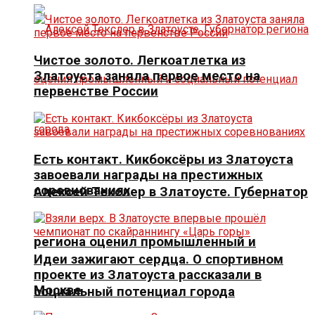
Чистое золото. Легкоатлетка из
Златоуста заняла первое место на
первенстве России
Есть контакт. Кикбоксёры из Златоуста
завоевали награды на престижных
соревнованиях
Алексей Текслер в Златоусте. Губернатор
региона оценил промышленный и
Идеи зажигают сердца. О спортивном
проекте из Златоуста рассказали в
Москве
социальный потенциал города