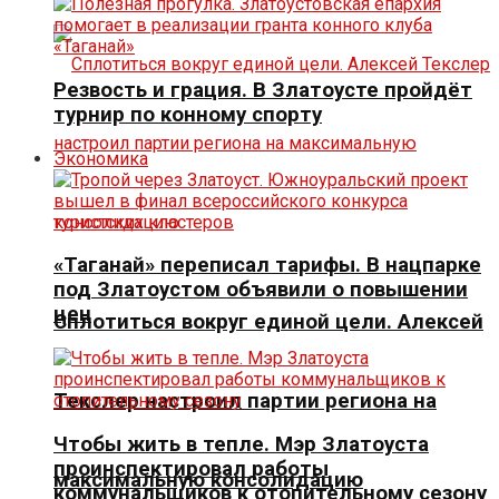
Резвость и грация. В Златоусте пройдёт
турнир по конному спорту
Экономика
«Таганай» переписал тарифы. В нацпарке
под Златоустом объявили о повышении
цен
Сплотиться вокруг единой цели. Алексей
Текслер настроил партии региона на
Чтобы жить в тепле. Мэр Златоуста
проинспектировал работы
максимальную консолидацию
коммунальщиков к отопительному сезону