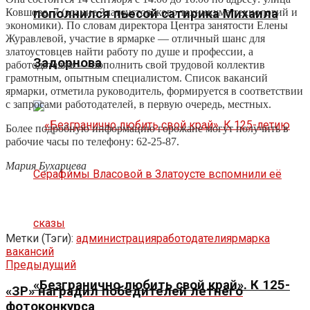
Ковшова, 7 (здание Златоустовского техникума технологий и
пополнился пьесой сатирика Михаила
экономики). По словам директора Центра занятости Елены
Журавлевой, участие в ярмарке — отличный шанс для
златоустовцев найти работу по душе и профессии, а
Задорнова
работодателям — пополнить свой трудовой коллектив
грамотным, опытным специалистом. Список вакансий
ярмарки, отметила руководитель, формируется в соответствии
с запросами работодателей, в первую очередь, местных.
Более подробную информацию горожане могут получить в
рабочие часы по телефону: 62-25-87.
Мария Бухарцева
Метки (Тэги):
администрация
работодатели
ярмарка
вакансий
Предыдущий
«Безгранично любить свой край». К 125-
«ЗР» наградил победителей летнего
фотоконкурса