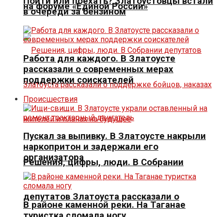
Пойти или поехать? Златоустовцы встали
на форуме «Единой России»
в очереди за бензином
Работа для каждого. В Златоусте
рассказали о современных мерах
поддержки соискателей
Происшествия
Пускал за выпивку. В Златоусте накрыли
наркопритон и задержали его
организатора
Решения, цифры, люди. В Собрании
депутатов Златоуста рассказали о
В районе каменной реки. На Таганае
туристка сломала ногу