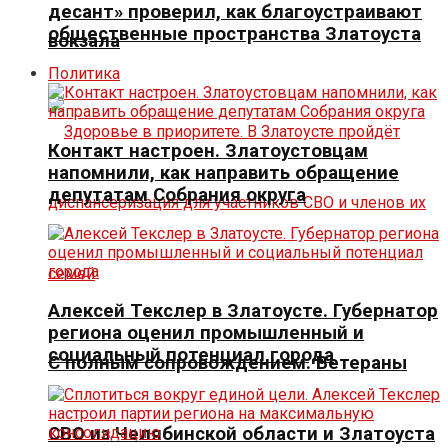
десант» проверил, как благоустраивают
общественные пространства Златоуста
вокзала
Политика
Контакт настроен. Златоустовцам
напомнили, как направить обращение
депутатам Собрания округа
Алексей Текслер в Златоусте. Губернатор
региона оценил промышленный и
социальный потенциал города
С полным сопровождением. Ветераны
СВО из Челябинской области и Златоуста