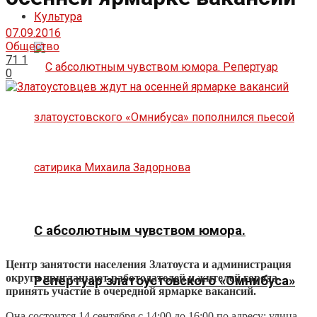
Культура
07.09.2016
Общество
71
1
0
С абсолютным чувством юмора.
Центр занятости населения Златоуста и администрация
округа приглашают работодателей и жителей города
Репертуар златоустовского «Омнибуса»
принять участие в очередной ярмарке вакансий.
Она состоится 14 сентября с 14:00 до 16:00 по адресу: улица