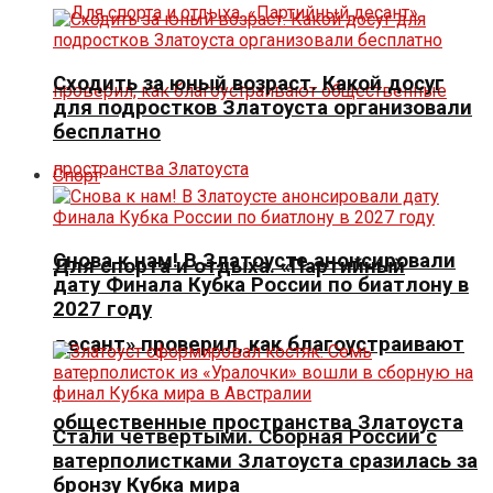
Сходить за юный возраст. Какой досуг
для подростков Златоуста организовали
бесплатно
Спорт
Снова к нам! В Златоусте анонсировали
Для спорта и отдыха. «Партийный
дату Финала Кубка России по биатлону в
2027 году
десант» проверил, как благоустраивают
общественные пространства Златоуста
Стали четвертыми. Сборная России с
ватерполистками Златоуста сразилась за
бронзу Кубка мира