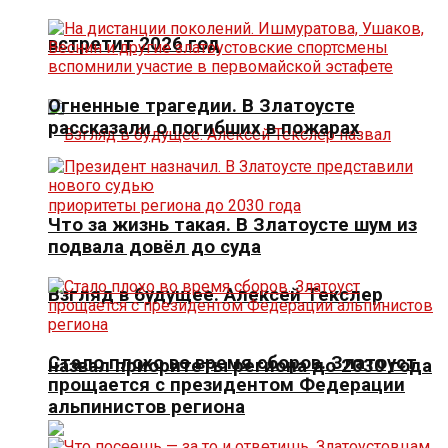
встретит 2026 год
Огненные трагедии. В Златоусте
рассказали о погибших в пожарах
Что за жизнь такая. В Златоусте шум из
подвала довёл до суда
Взгляд в будущее. Алексей Текслер
Стало плохо во время сборов. Златоуст
назвал приоритеты региона до 2030 года
прощается с президентом Федерации
альпинистов региона