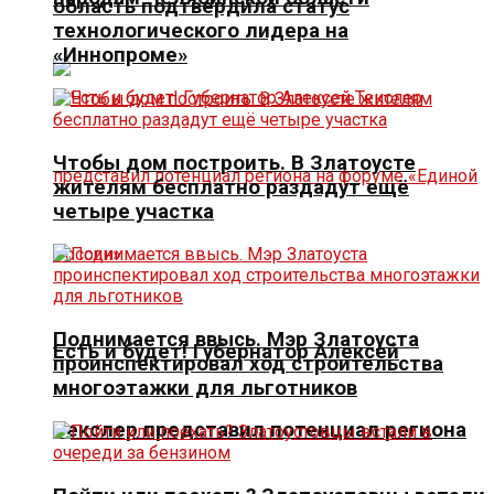
область подтвердила статус
технологического лидера на
«Иннопроме»
Чтобы дом построить. В Златоусте
жителям бесплатно раздадут ещё
четыре участка
Поднимается ввысь. Мэр Златоуста
Есть и будет! Губернатор Алексей
проинспектировал ход строительства
многоэтажки для льготников
Текслер представил потенциал региона