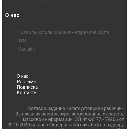
О нас
Правила использования материалов сайта
RSS
Mediakit
Будут рейсы. Златоустам и гостям города
Copyright 2019
рассказали, как добраться на Бушуевский
О нас
Реклама
Подписка
Контакты
фестиваль-2026
Сетевое издание «Златоустовский рабочий»
Выписка из реестра зарегистрированных средств
массовой информации: ЭЛ № ФС 77 - 79206 от
09.10.2020 выдано Федеральной службой по надзору