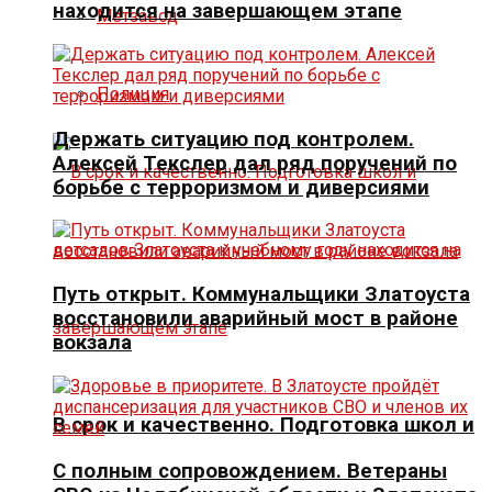
находится на завершающем этапе
Метзавод
Полиция
Держать ситуацию под контролем.
Алексей Текслер дал ряд поручений по
борьбе с терроризмом и диверсиями
Путь открыт. Коммунальщики Златоуста
восстановили аварийный мост в районе
вокзала
В срок и качественно. Подготовка школ и
С полным сопровождением. Ветераны