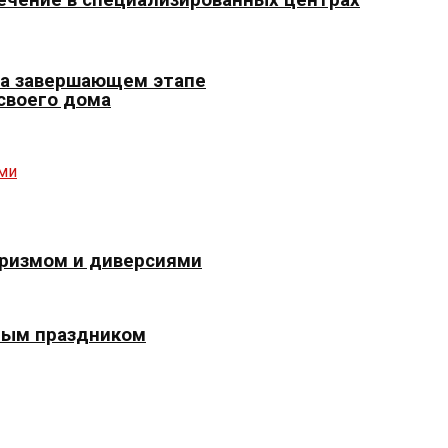
 на завершающем этапе
 своего дома
оризмом и диверсиями
ным праздником