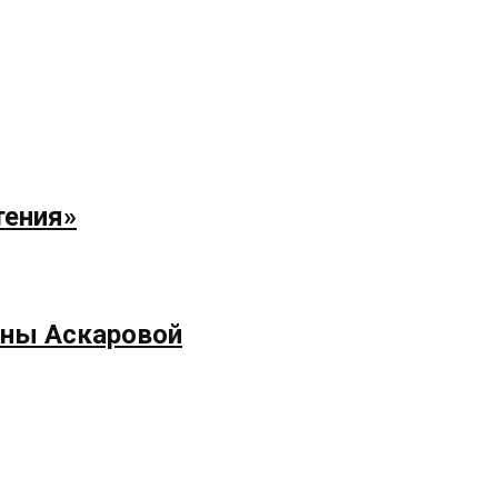
тения»
ёны Аскаровой