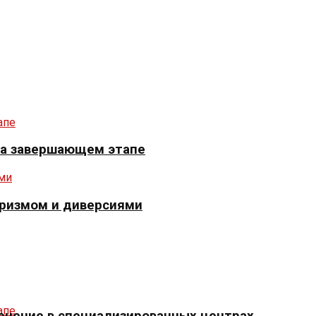
 на завершающем этапе
оризмом и диверсиями
ечение в специализированных центрах