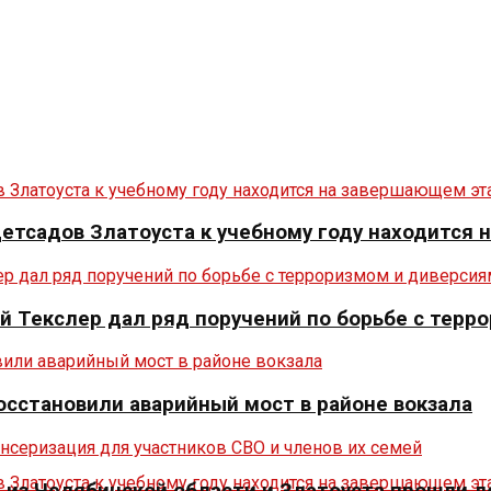
 детсадов Златоуста к учебному году находится
й Текслер дал ряд поручений по борьбе с терр
осстановили аварийный мост в районе вокзала
из Челябинской области и Златоуста прошли л