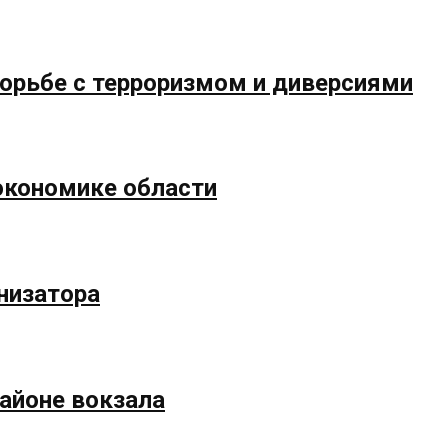
борьбе с терроризмом и диверсиями
экономике области
низатора
айоне вокзала