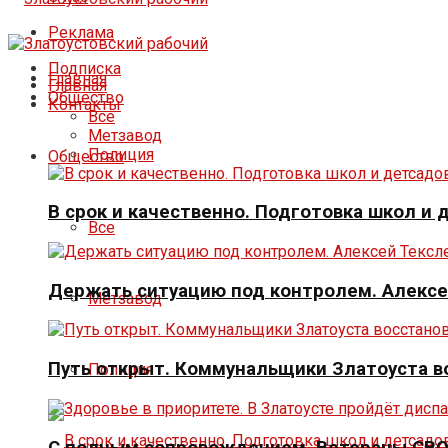
Реклама
Подписка
Главная
Главная
Общество
Контакты
Все
Метзавод
Полиция
Общество
В срок и качественно. Подготовка школ и
Все
Держать ситуацию под контролем. Алексе
Метзавод
Путь открыт. Коммунальщики Златоуста в
Полиция
С полным сопровождением. Ветераны СВО 