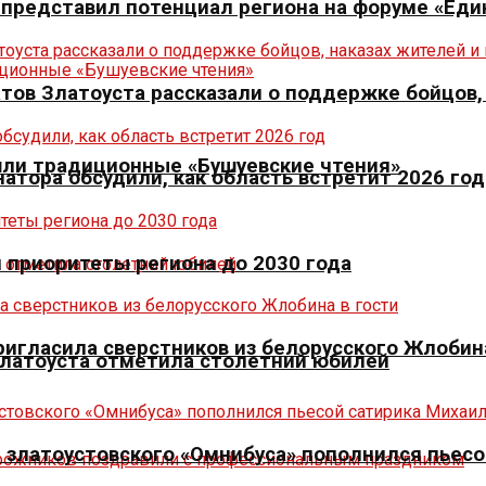
р представил потенциал региона на форуме «Еди
тов Златоуста рассказали о поддержке бойцов,
шли традиционные «Бушуевские чтения»
натора обсудили, как область встретит 2026 год
л приоритеты региона до 2030 года
игласила сверстников из белорусского Жлобина
Златоуста отметила столетний юбилей
 златоустовского «Омнибуса» пополнился пьесо