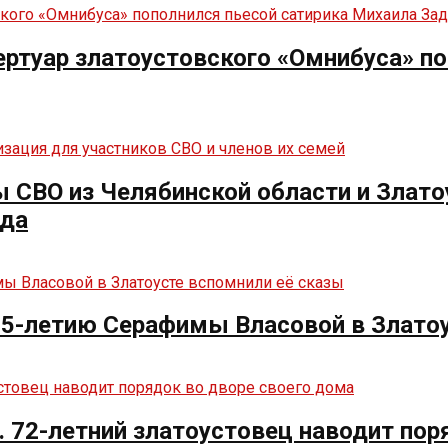
ртуар златоустовского «Омнибуса» по
СВО из Челябинской области и Злато
нда
125-летию Серафимы Власовой в Злато
. 72-летний златоустовец наводит пор