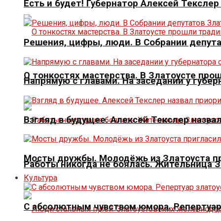
Есть и будет! Губернатор Алексей Тексле
Решения, цифры, люди. В Собрании депута
О тонкостях мастерства. В Златоусте про
Напрямую с главами. На заседании у губер
Взгляд в будущее. Алексей Текслер назва
Мосты дружбы. Молодёжь из Златоуста пр
Работы никогда не боялась. Жительница 
Культура
С абсолютным чувством юмора. Репертуар