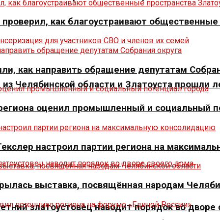
» проверил, как благоустраивают общественные
ли, как направить обращение депутатам Собран
из Челябинской области и Златоуста прошли л
р региона оценил промышленный и социальный п
 Текслер настроил партии региона на максимал
крылась выставка, посвящённая народам Челяб
летний златоустовец наводит порядок во дворе