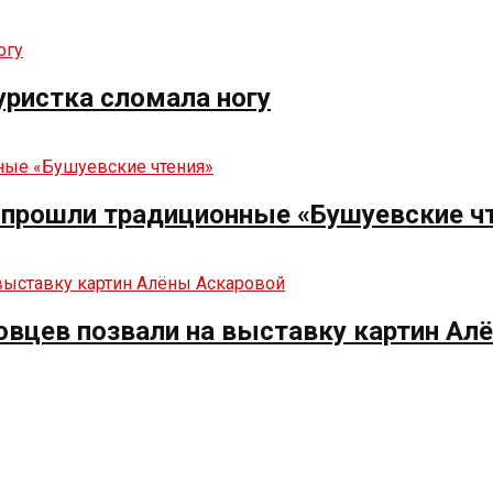
туристка сломала ногу
е прошли традиционные «Бушуевские ч
овцев позвали на выставку картин Ал