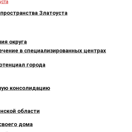
 пространства Златоуста
ия округа
ечение в специализированных центрах
отенциал города
ьную консолидацию
инской области
 своего дома