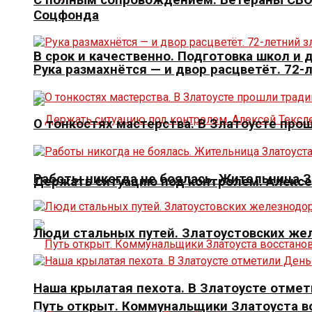
Соцфонда
В срок и качественно. Подготовка школ и
Рука размахнётся — и двор расцветёт. 72-
О тонкостях мастерства. В Златоусте про
Работы никогда не боялась. Жительница 
Держать ситуацию под контролем. Алексе
Люди стальных путей. Златоустовских ж
Наша крылатая пехота. В Златоусте отме
Путь открыт. Коммунальщики Златоуста в