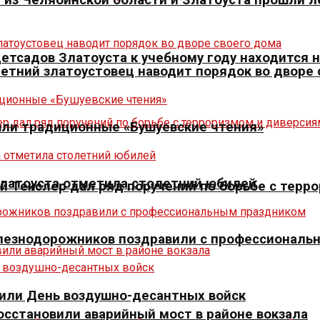
 детсадов Златоуста к учебному году находится
летний златоустовец наводит порядок во дворе
шли традиционные «Бушуевские чтения»
Златоуста отметила столетний юбилей
й Текслер дал ряд поручений по борьбе с терр
елезнодорожников поздравили с профессиональ
тили День воздушно-десантных войск
осстановили аварийный мост в районе вокзала