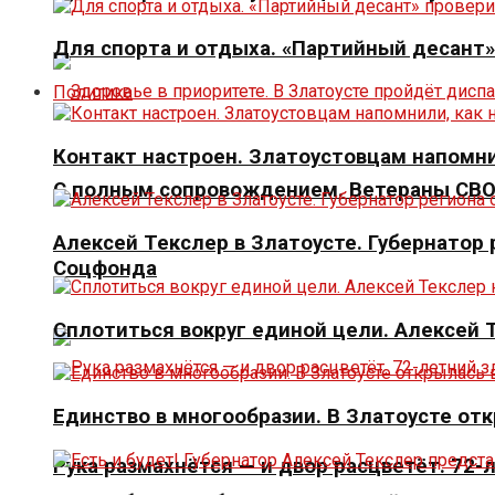
Для спорта и отдыха. «Партийный десант
Политика
Контакт настроен. Златоустовцам напомни
С полным сопровождением. Ветераны СВО 
Алексей Текслер в Златоусте. Губернато
Соцфонда
Сплотиться вокруг единой цели. Алексей
Единство в многообразии. В Златоусте от
Рука размахнётся — и двор расцветёт. 72-