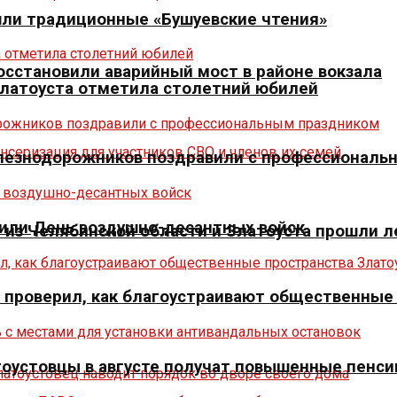
шли традиционные «Бушуевские чтения»
осстановили аварийный мост в районе вокзала
Златоуста отметила столетний юбилей
елезнодорожников поздравили с профессиональ
тили День воздушно-десантных войск
из Челябинской области и Златоуста прошли л
» проверил, как благоустраивают общественные
оустовцы в августе получат повышенные пенси