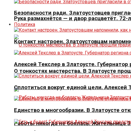
Безопасности ради. Златоустовцев пригла
Рука размахнётся — и двор расцветёт. 72-
Политика
Контакт настроен. Златоустовцам напомни
Алексей Текслер в Златоусте. Губернато
О тонкостях мастерства. В Златоусте про
Сплотиться вокруг единой цели. Алексей
Единство в многообразии. В Златоусте от
Работы никогда не боялась. Жительница 