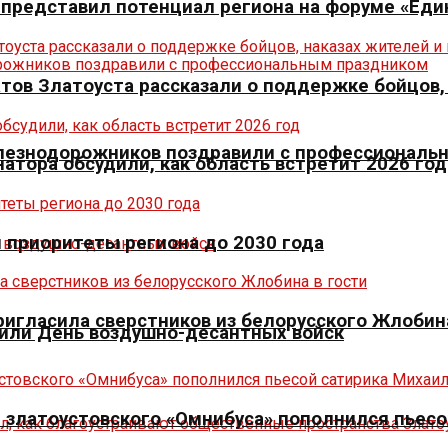
р представил потенциал региона на форуме «Еди
тов Златоуста рассказали о поддержке бойцов,
елезнодорожников поздравили с профессиональ
натора обсудили, как область встретит 2026 год
л приоритеты региона до 2030 года
игласила сверстников из белорусского Жлобина
тили День воздушно-десантных войск
 златоустовского «Омнибуса» пополнился пьесо