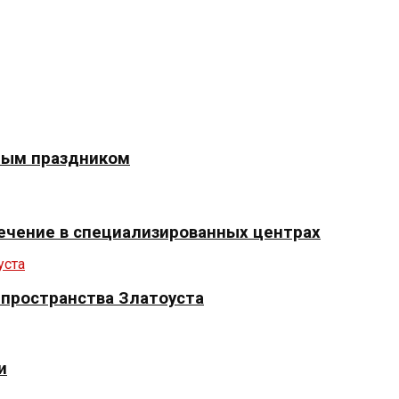
ным праздником
ечение в специализированных центрах
 пространства Златоуста
и