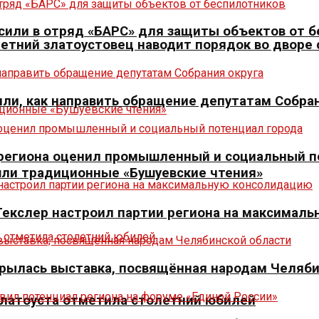
сили в отряд «БАРС» для защиты объектов от 
летний златоустовец наводит порядок во дворе
ли, как направить обращение депутатам Собран
р региона оценил промышленный и социальный п
шли традиционные «Бушуевские чтения»
 Текслер настроил партии региона на максимал
крылась выставка, посвящённая народам Челяб
Златоуста отметила столетний юбилей