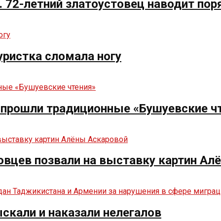
. 72-летний златоустовец наводит пор
туристка сломала ногу
е прошли традиционные «Бушуевские ч
овцев позвали на выставку картин Ал
ыскали и наказали нелегалов