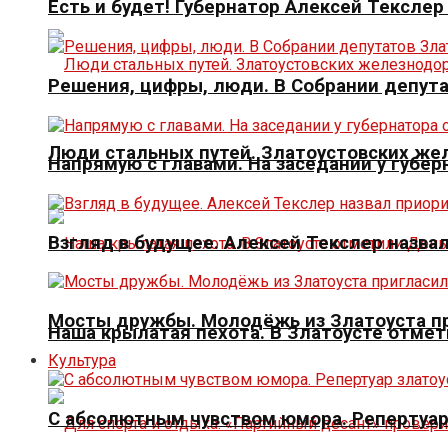
Есть и будет! Губернатор Алексей Тексле
Решения, цифры, люди. В Собрании депута
Люди стальных путей. Златоустовских ж
Напрямую с главами. На заседании у губер
Взгляд в будущее. Алексей Текслер назва
Мосты дружбы. Молодёжь из Златоуста пр
Наша крылатая пехота. В Златоусте отме
Культура
С абсолютным чувством юмора. Репертуар