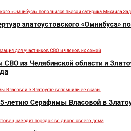
ртуар златоустовского «Омнибуса» по
СВО из Челябинской области и Злато
нда
125-летию Серафимы Власовой в Злато