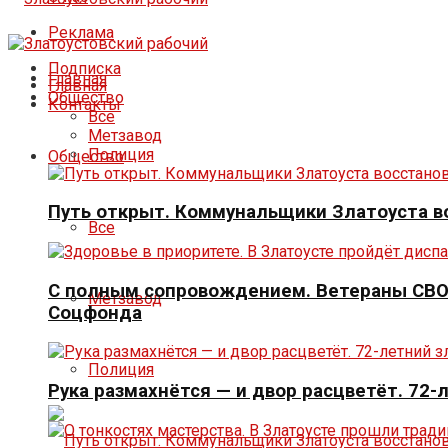
Реклама
Подписка
Главная
Главная
Общество
Контакты
Все
Метзавод
Полиция
Общество
Путь открыт. Коммунальщики Златоуста в
Все
С полным сопровождением. Ветераны СВО 
Метзавод
Соцфонда
Полиция
Рука размахнётся — и двор расцветёт. 72-