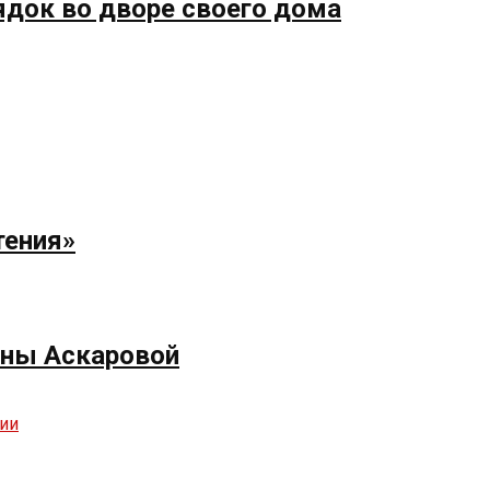
ядок во дворе своего дома
тения»
ёны Аскаровой