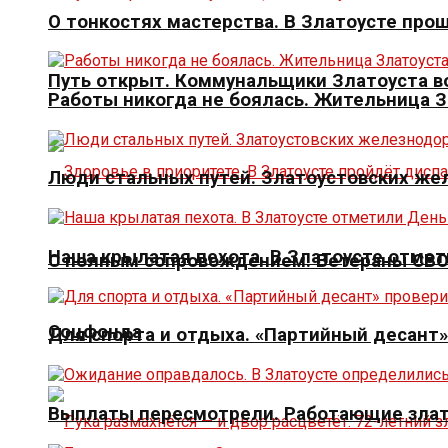
О тонкостях мастерства. В Златоусте про
Путь открыт. Коммунальщики Златоуста в
Работы никогда не боялась. Жительница 
Люди стальных путей. Златоустовских ж
Наша крылатая пехота. В Златоусте отме
С полным сопровождением. Ветераны СВО 
Соцфонда
Для спорта и отдыха. «Партийный десант
Выплаты пересмотрели. Работающие злат