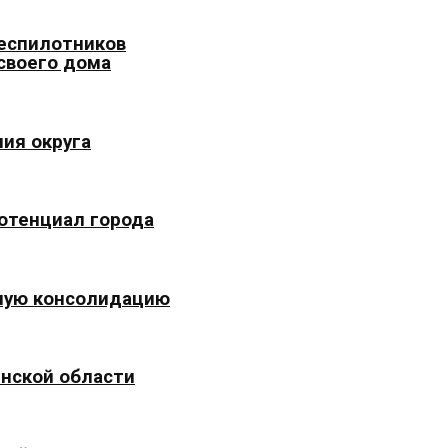
беспилотников
 своего дома
ия округа
отенциал города
ьную консолидацию
инской области