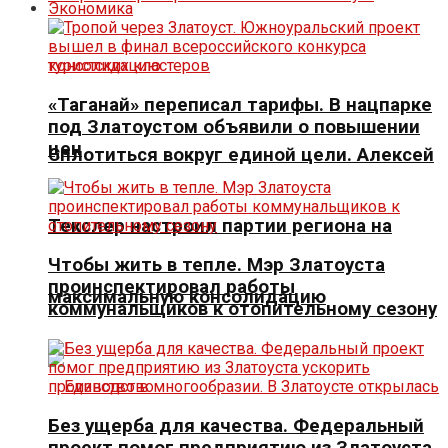
Экономика
«Таганай» переписал тарифы. В нацпарке
под Златоустом объявили о повышении
цен
Сплотиться вокруг единой цели. Алексей
Текслер настроил партии региона на
Чтобы жить в тепле. Мэр Златоуста
проинспектировал работы
максимальную консолидацию
коммунальщиков к отопительному сезону
Без ущерба для качества. Федеральный
проект помог предприятию из Златоуста