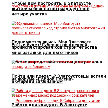
Чтобы дом построить. В Златоусте
жителям бесплатно раздадут ещё
четыре участка
Поднимается ввысь. Мэр Златоуста
Есть и будет! Губернатор Алексей
проинспектировал ход строительства
многоэтажки для льготников
Текслер представил потенциал региона
Пойти или поехать? Златоустовцы встали
на форуме «Единой России»
в очереди за бензином
Работа для каждого. В Златоусте