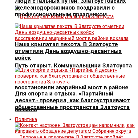
Люди стальных путей. Златоустовских
железнодорожников поздравили с
профессиональным праздником
Наша крылатая пехота. В Златоусте
отметили День воздушно-десантных
войск
Путь открыт. Коммунальщики Златоуста
восстановили аварийный мост в районе
Для спорта и отдыха. «Партийный
десант» проверил, как благоустраивают
общественные пространства Златоуста
вокзала
Политика