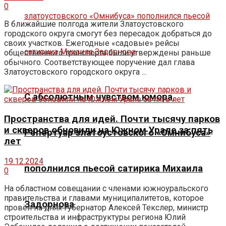
0
В ближайшие полгода жители Златоустовского
городского округа смогут без пересадок добраться до
своих участков. Ежегодные «садовые» рейсы
общественного транспорта были утверждены раньше
обычного. Соответствующее поручение дал глава
Златоустовского городского округа ...
С абсолютным чувством юмора.
Пространства для идей. Почти тысячу парков
и скверов обновили на Южном Урале за пять
Репертуар златоустовского «Омнибуса»
лет
19.12.2024
пополнился пьесой сатирика Михаила
0
На областном совещании с членами южноуральского
правительства и главами муниципалитетов, которое
Задорнова
провёл на днях губернатор Алексей Текслер, министр
строительства и инфраструктуры региона Юлий