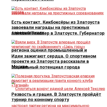
Есть контакт. Кикбоксёры из Златоуста
завоевали награды на престижных
соревнованиях
Алексей Текслер в Златоусте. Губернатор
региона оценил промышленный и
Идеи зажигают сердца. О спортивном
проекте из Златоуста рассказали в
Москве
социальный потенциал города
Резвость и грация. В Златоусте пройдёт
турнир по конному спорту