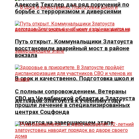
Алексей Текслер дал ряд поручений по
борьбе с терроризмом и диверсиями
Путь открыт. Коммунальщики Златоуста
восстановили аварийный мост в районе
вокзала
В срок и качественно. Подготовка школ и
С полным сопровождением. Ветераны
СВО из Челябинской области и Златоуста
детсадов Златоуста к учебному году
прошли лечение в специализированных
центрах Соцфонда
находится на завершающем этапе