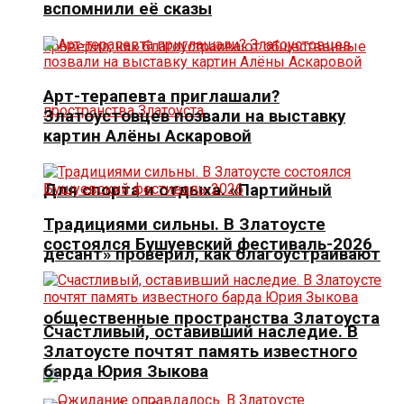
вспомнили её сказы
Арт-терапевта приглашали?
Златоустовцев позвали на выставку
картин Алёны Аскаровой
Для спорта и отдыха. «Партийный
Традициями сильны. В Златоусте
состоялся Бушуевский фестиваль-2026
десант» проверил, как благоустраивают
общественные пространства Златоуста
Счастливый, оставивший наследие. В
Златоусте почтят память известного
барда Юрия Зыкова