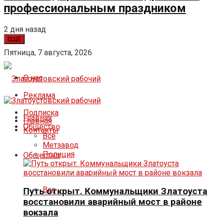
профессиональным праздником
2 дня назад
ЕЩЁ
Пятница, 7 августа, 2026
О нас
Реклама
Подписка
Главная
Главная
Общество
Контакты
Все
Метзавод
Полиция
Общество
Все
Путь открыт. Коммунальщики Златоуста
восстановили аварийный мост в районе
вокзала