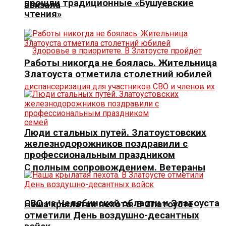
прошли традиционные «Бушуевские
вокзала
чтения»
Работы никогда не боялась. Жительница
Златоуста отметила столетний юбилей
Люди стальных путей. Златоустовских
железнодорожников поздравили с
профессиональным праздником
С полным сопровождением. Ветераны
СВО из Челябинской области и Златоуста
Наша крылатая пехота. В Златоусте
отметили День воздушно-десантных