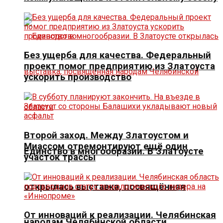
Без ущерба для качества. Федеральный
проект помог предприятию из Златоуста
ускорить производство
Второй заход. Между Златоустом и
Миассом отремонтируют ещё один
Единство в многообразии. В Златоусте
участок трассы
открылась выставка, посвящённая
От инноваций к реализации. Челябинская
народам Челябинской области