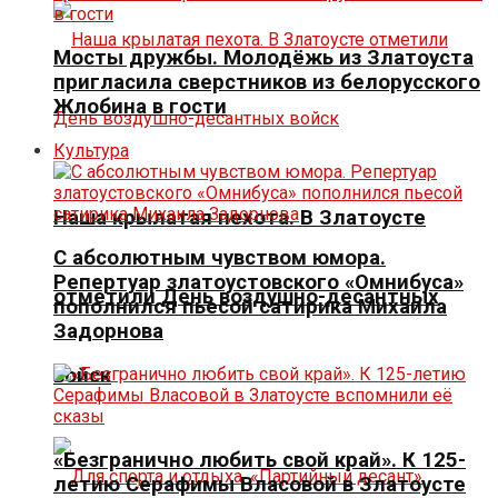
Мосты дружбы. Молодёжь из Златоуста
пригласила сверстников из белорусского
Жлобина в гости
Культура
Наша крылатая пехота. В Златоусте
С абсолютным чувством юмора.
Репертуар златоустовского «Омнибуса»
отметили День воздушно-десантных
пополнился пьесой сатирика Михаила
Задорнова
войск
«Безгранично любить свой край». К 125-
летию Серафимы Власовой в Златоусте