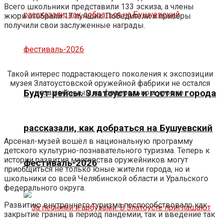
Всего школьники представили 133 эскиза, а члены
жюри отобрали 17 лучших. Победители и призёры
получили свои заслуженные награды.
Такой интерес подрастающего поколения к экспозиции
музея Златоустовской оружейной фабрики не остался
Будут рейсы. Златоустам и гостям города
незамеченным на федеральном уровне.
рассказали, как добраться на Бушуевский
Арсенал-музей вошёл в национальную программу
детского культурно-познавательного туризма. Теперь к
истории развития мастерства оружейников могут
фестиваль-2026
приобщиться не только юные жители города, но и
школьники со всей Челябинской области и Уральского
федерального округа.
Развитию внутреннего туризма поспособствовало как
закрытие границ в период пандемии, так и введение так