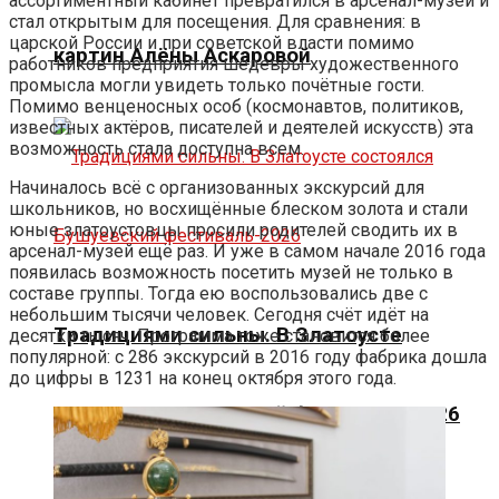
ассортиментный кабинет превратился в арсенал-музей и
стал открытым для посещения. Для сравнения: в
царской России и при советской власти помимо
картин Алёны Аскаровой
работников предприятия шедевры художественного
промысла могли увидеть только почётные гости.
Помимо венценосных особ (космонавтов, политиков,
известных актёров, писателей и деятелей искусств) эта
возможность стала доступна всем.
Начиналось всё с организованных экскурсий для
школьников, но восхищённые блеском золота и стали
юные златоустовцы просили родителей сводить их в
арсенал-музей ещё раз. И уже в самом начале 2016 года
появилась возможность посетить музей не только в
составе группы. Тогда ею воспользовались две с
небольшим тысячи человек. Сегодня счёт идёт на
Традициями сильны. В Златоусте
десятки тысяч. Программа тоже становится более
популярной: с 286 экскурсий в 2016 году фабрика дошла
до цифры в 1231 на конец октября этого года.
состоялся Бушуевский фестиваль-2026