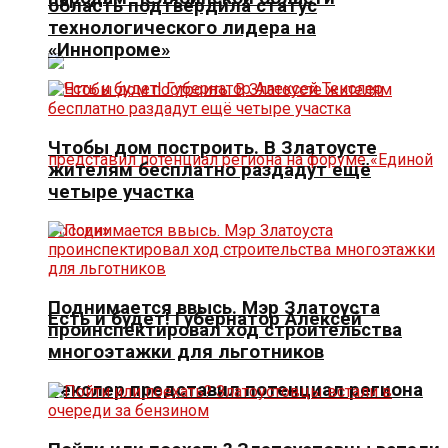
область подтвердила статус
технологического лидера на
«Иннопроме»
Чтобы дом построить. В Златоусте
жителям бесплатно раздадут ещё
четыре участка
Поднимается ввысь. Мэр Златоуста
Есть и будет! Губернатор Алексей
проинспектировал ход строительства
многоэтажки для льготников
Текслер представил потенциал региона