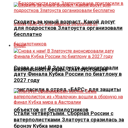
Сходить за юный возраст. Какой досуг
для подростков Златоуста организовали
бесплатно
Спорт
Снова к нам! В Златоусте анонсировали
Безопасности ради. Златоустовцев
дату Финала Кубка России по биатлону в
2027 году
пригласили в отряд «БАРС» для защиты
объектов от беспилотников
Стали четвертыми. Сборная России с
ватерполистками Златоуста сразилась за
бронзу Кубка мира