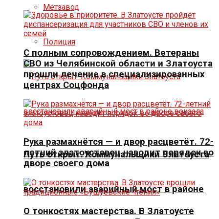
Метзавод
Полиция
С полным сопровождением. Ветераны
СВО из Челябинской области и Златоуста
прошли лечение в специализированных
центрах Соцфонда
Рука размахнётся — и двор расцветёт. 72-
летний златоустовец наводит порядок во
Путь открыт. Коммунальщики Златоуста
дворе своего дома
восстановили аварийный мост в районе
О тонкостях мастерства. В Златоусте