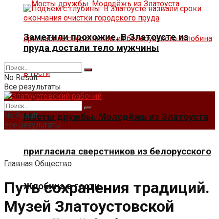
Заметили прохожие. В Златоусте из
пруда достали тело мужчины
No Result
Все результаты
No Result
Мосты дружбы. Молодёжь из Златоуста
Все результаты
пригласила сверстников из белорусского
Главная
Общество
Путь сохранения традиций.
Жлобина в гости
Музей Златоустовской