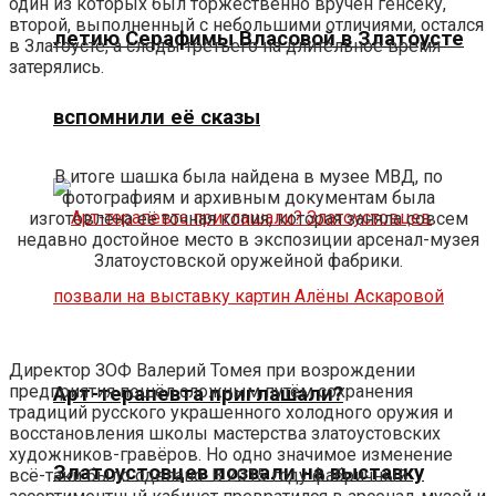
один из которых был торжественно вручён генсеку,
второй, выполненный с небольшими отличиями, остался
летию Серафимы Власовой в Златоусте
в Златоусте, а следы третьего на длительное время
затерялись.
вспомнили её сказы
В итоге шашка была найдена в музее МВД, по
фотографиям и архивным документам была
изготовлена её точная копия, которая заняла совсем
недавно достойное место в экспозиции арсенал-музея
Златоустовской оружейной фабрики.
Директор ЗОФ Валерий Томея при возрождении
предприятия пошёл сложным путём сохранения
Арт-терапевта приглашали?
традиций русского украшенного холодного оружия и
восстановления школы мастерства златоустовских
художников-гравёров. Но одно значимое изменение
Златоустовцев позвали на выставку
всё-таки было сделано. В 2015 году фабричный