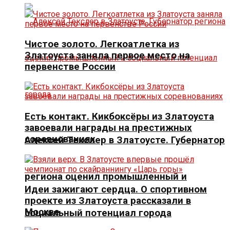
Чистое золото. Легкоатлетка из
Златоуста заняла первое место на
первенстве России
Есть контакт. Кикбоксёры из Златоуста
завоевали награды на престижных
соревнованиях
Алексей Текслер в Златоусте. Губернатор
региона оценил промышленный и
Идеи зажигают сердца. О спортивном
проекте из Златоуста рассказали в
Москве
социальный потенциал города