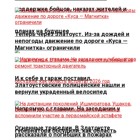
поддержке бойцов, наказах жителей и
планах на будущее
Теперь через Златоуст. Из-за дождей и
непогоды движение по дороге «Куса —
Магнитка» ограничили
И к себе в гараж поставил.
Златоустовские полицейские нашли и
вернули украденный велосипед
Напрямую с главами. На заседании у
Огненные трагедии. В Златоусте
губернатора обсудили, как область
рассказали о погибших в пожарах