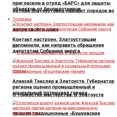
пригласили в отряд «БАРС» для защиты
объектов от беспилотников
летний златоустовец наводит порядок во
Политика
дворе своего дома
Контакт настроен. Златоустовцам
напомнили, как направить обращение
депутатам Собрания округа
Алексей Текслер в Златоусте. Губернатор
региона оценил промышленный и
социальный потенциал города
О тонкостях мастерства. В Златоусте
прошли традиционные «Бушуевские