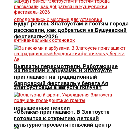
Будут рейсы. Златоустам и гостям города
рассказали, как добраться на Бушуевский
фестиваль-2026
Выплаты пересмотрели. Работающие
За песнями и арбузами. В Златоусте
приглашают на традиционный
бардовский фестиваль у берега Ая
златоустовцы в августе получат
повышенные пенсии
«Облака» приглашают. В Златоусте
готовится к открытию детский
культурно-просветительский центр