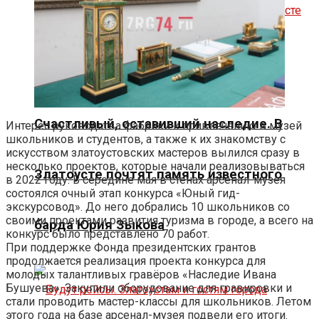
Счастливый, оставивший наследие. В
Интерес руководства фабрики к привлечению в музей
школьников и студентов, а также к их знакомству с
искусством златоустовских мастеров вылился сразу в
несколько проектов, которые начали реализовываться
Златоусте почтят память известного
в 2022 году. В середине мая в стенах арсенал-музея
состоялся очный этап конкурса «Юный гид-
экскурсовод». До него добрались 10 школьников со
своими проектами развития туризма в городе, а всего на
барда Юрия Зыкова
конкурс было представлено 70 работ.
При поддержке Фонда президентских грантов
продолжается реализация проекта конкурса для
молодых талантливых гравёров «Наследие Ивана
Бушуева». Закупили оборудование для гравировки и
стали проводить мастер-классы для школьников. Летом
этого года на базе арсенал-музея подвели его итоги.