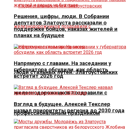
Решения, цифры, люди. В Собрании
депутатов Златоуста рассказали о
поддержке бойцов, наказах жителей и
планах на будущее
Напрямую с главами. На заседании у
губернатора обсудили, как область
Люди стальных путей. Златоустовских
встретит 2026 год
железнодорожников поздравили с
Взгляд в будущее. Алексей Текслер
назвал приоритеты региона до 2030 года
профессиональным праздником