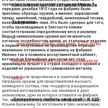
оружейного производства в городе мастеров. В
пополнился пьесой сатирика Михаила
середине декабря 1815 года на фабрику были
присланы образцы оружия, а именно: кирасирский
палаш, армейский, гвардейский, инженерный тесаки,
Задорнова
казачьи и уланские пики. Это было сделано для того,
чтобы производимые в Златоусте клинки
соответствовали определённому весу и размеру.
Виды и наименования оружия могли меняться
согласно потребностям армии, но эталонные изделия
и первые полученные на производстве образцы
неизменно оставались и хранились на фабрике.
Именно так и появился ассортиментный кабинет,
который на ближайшие две сотни лет стал
хранилищем лучшего в стране холодного оружия и
изделий из украшенного гравировкой металла.
Традиция была продолжена и в советский период.
Наградное оружие для представителей высшего
командного состава, глав государств и выдающихся
деятелей изготавливалось как минимум в двух
экземплярах, один из которых оставался на фабрике.
«Безгранично любить свой край». К 125-
Так, например, было со знаменитой шашкой Леонида
Ильича Брежнева. Её изготовили в трёх экземплярах,