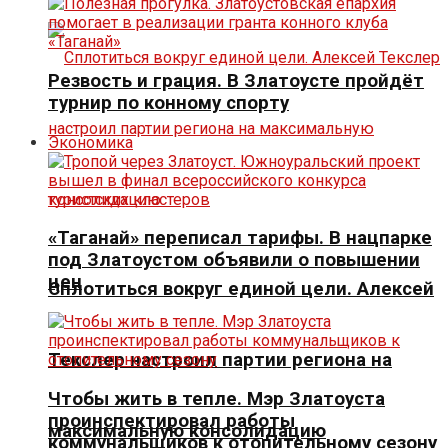
Резвость и грация. В Златоусте пройдёт
турнир по конному спорту
Экономика
«Таганай» переписал тарифы. В нацпарке
под Златоустом объявили о повышении
цен
Сплотиться вокруг единой цели. Алексей
Текслер настроил партии региона на
Чтобы жить в тепле. Мэр Златоуста
проинспектировал работы
максимальную консолидацию
коммунальщиков к отопительному сезону