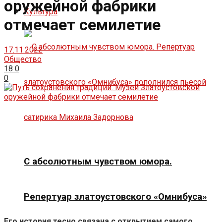
оружейной фабрики
Культура
отмечает семилетие
17.11.2022
Общество
18
0
0
С абсолютным чувством юмора.
Репертуар златоустовского «Омнибуса»
Его история тесно связана с открытием самого