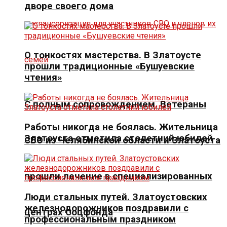
дворе своего дома
О тонкостях мастерства. В Златоусте
прошли традиционные «Бушуевские
чтения»
С полным сопровождением. Ветераны
Работы никогда не боялась. Жительница
Златоуста отметила столетний юбилей
СВО из Челябинской области и Златоуста
прошли лечение в специализированных
Люди стальных путей. Златоустовских
железнодорожников поздравили с
центрах Соцфонда
профессиональным праздником