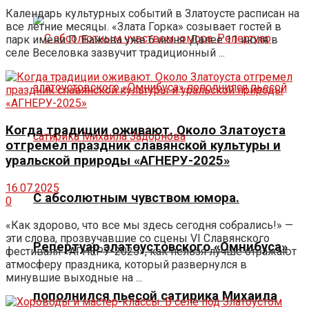
Календарь культурных событий в Златоусте расписан на
все летние месяцы. «Злата Горка» созывает гостей в
парк имени П. Бажова уже 6 июня. Далее 11 июля в
селе Веселовка зазвучит традиционный ...
Когда традиции оживают. Около Златоуста
отгремел праздник славянской культуры и
уральской природы «АГНЕРУ-2025»
16.07.2025
С абсолютным чувством юмора.
0
«Как здорово, что все мы здесь сегодня собрались!» —
эти слова, прозвучавшие со сцены VI Славянского
Репертуар златоустовского «Омнибуса»
фестиваля «АГНЕРУ-2025», как нельзя лучше отражают
атмосферу праздника, который развернулся в
минувшие выходные на ...
пополнился пьесой сатирика Михаила