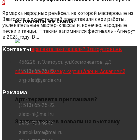
0
Ярмарка народных ремёсел, на которой мастеровые из
Златоуста и окрестностей представили свои работы,
вспомнили её сказы
увлекательные мастер-классы и, конечно, народные
песни и танцы, — таким запомнился фестиваль «Агнеру»
в 2023 году. В ...
Контакты
456228, г. Златоуст, ул.Космонавтов, д.3
(3513) 65-25-22
zrg-zlat@yandex.ru
Реклама
Арт-терапевта приглашали?
(3513) 65-25-22
zlato-ni@mail.ru
Златоустовцев позвали на выставку
8922-723-9242
zlatreklama@mail.ru