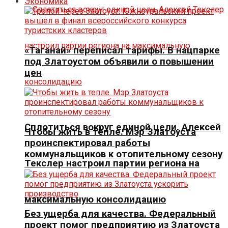
Экономика
«Таганай» переписал тарифы. В нацпарке
под Златоустом объявили о повышении
цен
Сплотиться вокруг единой цели. Алексей
Чтобы жить в тепле. Мэр Златоуста
проинспектировал работы
коммунальщиков к отопительному сезону
Текслер настроил партии региона на
максимальную консолидацию
Без ущерба для качества. Федеральный
проект помог предприятию из Златоуста