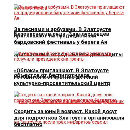
За песнями и арбузами. В Златоусте
Безопасности ради. Златоустовцев
приглашают на традиционный
бардовский фестиваль у берега Ая
пригласили в отряд «БАРС» для защиты
«Облака» приглашают. В Златоусте
объектов от беспилотников
готовится к открытию детский
культурно-просветительский центр
Сходить за юный возраст. Какой досуг
для подростков Златоуста организовали
бесплатно