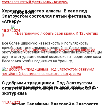
Хороводы и мастер-классы. В селе под
Задорнова
Златоустом состоялся пятый фестиваль
«Агнеру»
18.07.2024
0
Всё более широкую известность и популярность
приобретает деятельность первой на Урале школы
экотуризма «Весёлая мельница». Многие южноуральцы
едут в этот удивительный комплекс на территории села
Веселовка, чтобы подняться на Уреньгу, ...
С добрыми традициями. Под Златоустом
«Безгранично любить свой край». К 125-
отзвучал четвёртый фестиваль сельского
экотуризма
11.07.2023
летию Серафимы Власовой в Златоусте