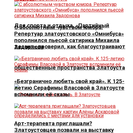
Для спорта и отдыха. «Партийный
С абсолютным чувством юмора.
Репертуар златоустовского «Омнибуса»
пополнился пьесой сатирика Михаила
десант» проверил, как благоустраивают
Задорнова
общественные пространства Златоуста
«Безгранично любить свой край». К 125-
летию Серафимы Власовой в Златоусте
вспомнили её сказы
Арт-терапевта приглашали?
Златоустовцев позвали на выставку