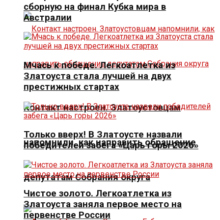
сборную на финал Кубка мира в
Австралии
Мчась к победе. Легкоатлетка из
Златоуста стала лучшей на двух
престижных стартах
Контакт настроен. Златоустовцам
Только вверх! В Златоусте назвали
напомнили, как направить обращение
победителей забега «Царь горы 2026»
депутатам Собрания округа
Чистое золото. Легкоатлетка из
Златоуста заняла первое место на
первенстве России