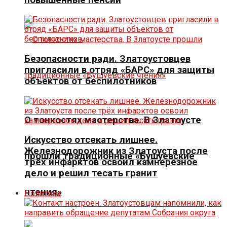
Безопасности ради. Златоустовцев
пригласили в отряд «БАРС» для защиты
объектов от беспилотников
О тонкостях мастерства. В Златоусте
Искусство отсекать лишнее.
Железнодорожник из Златоуста после
прошли традиционные «Бушуевские
трёх инфарктов освоил камнерезное
дело и решил тесать гранит
чтения»
Политика