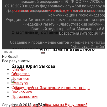
массовой информации: ЭЛ № ФС 77 - 79206 от
09.10.2020 выдано Федеральной службой по надзору в
сфере связи, информационных технологий и массовых
коммуникаций (Роскомнадзор)
Учредители: Автономная некоммерческая организация
«Редакция газеты «Златоустовский рабочий».
Главный редактор сайта: Мармышев А.А.
Счастливый, оставивший наследие. В
Возрастная категория 18+
Создание и продвижение сайтов интернет-агентство
"Магнитка-Онлайн"
Златоусте почтят память известного
No Result
Все результаты
барда Юрия Зыкова
Главная
Общество
Политика
Культура
Спорт
Экономика
Происшествия
Copyright © 2018 zrg74.ru