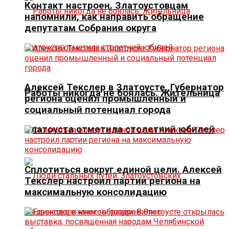
Контакт настроен. Златоустовцам
напомнили, как направить обращение
депутатам Собрания округа
Алексей Текслер в Златоусте. Губернатор
Работы никогда не боялась. Жительница
региона оценил промышленный и
социальный потенциал города
Златоуста отметила столетний юбилей
Сплотиться вокруг единой цели. Алексей
Текслер настроил партии региона на
максимальную консолидацию