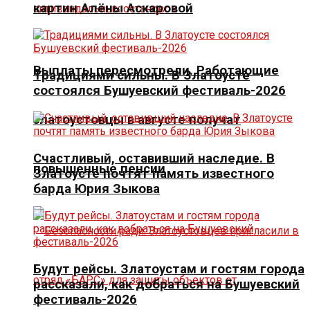
картин Алёны Аскаровой
Выплаты пересмотрели. Работающие
Традициями сильны. В Златоусте
состоялся Бушуевский фестиваль-2026
златоустовцы в августе получат
Счастливый, оставивший наследие. В
повышенные пенсии
Златоусте почтят память известного
барда Юрия Зыкова
Будут рейсы. Златоустам и гостям города
рассказали, как добраться на Бушуевский
фестиваль-2026