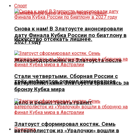
Спорт
Снова к нам! В Златоусте анонсировали
дату Финала Кубка России по биатлону в
Искусство отсекать лишнее.
2027 году
Железнодорожник из Златоуста после
Стали четвертыми. Сборная России с
трёх инфарктов освоил камнерезное
ватерполистками Златоуста сразилась за
бронзу Кубка мира
дело и решил тесать гранит
Златоуст сформировал костяк. Семь
Политика
ватерполисток из «Уралочки» вошли в