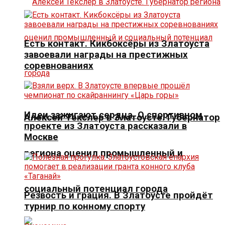
Есть контакт. Кикбоксёры из Златоуста
завоевали награды на престижных
соревнованиях
Идеи зажигают сердца. О спортивном
Алексей Текслер в Златоусте. Губернатор
проекте из Златоуста рассказали в
Москве
региона оценил промышленный и
социальный потенциал города
Резвость и грация. В Златоусте пройдёт
турнир по конному спорту