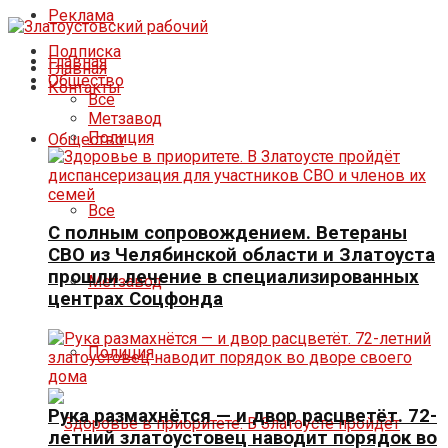
Реклама
Подписка
Главная
Главная
Общество
Контакты
Все
Метзавод
Полиция
Общество
Все
С полным сопровождением. Ветераны
СВО из Челябинской области и Златоуста
прошли лечение в специализированных
Метзавод
центрах Соцфонда
Полиция
Рука размахнётся — и двор расцветёт. 72-
летний златоустовец наводит порядок во