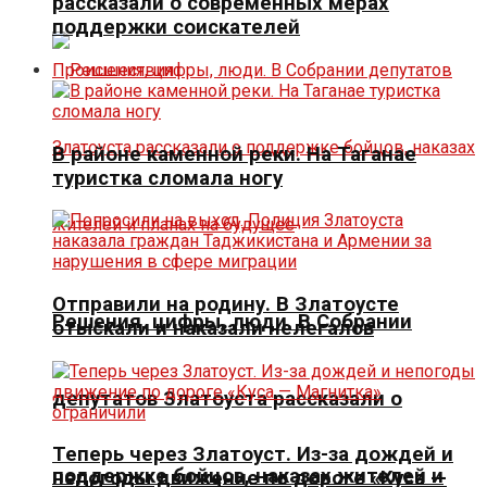
рассказали о современных мерах
поддержки соискателей
Происшествия
В районе каменной реки. На Таганае
туристка сломала ногу
Отправили на родину. В Златоусте
Решения, цифры, люди. В Собрании
отыскали и наказали нелегалов
депутатов Златоуста рассказали о
Теперь через Златоуст. Из-за дождей и
поддержке бойцов, наказах жителей и
непогоды движение по дороге «Куса —