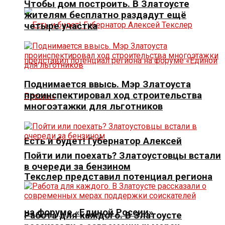
Чтобы дом построить. В Златоусте
жителям бесплатно раздадут ещё
четыре участка
Поднимается ввысь. Мэр Златоуста
проинспектировал ход строительства
многоэтажки для льготников
Есть и будет! Губернатор Алексей
Пойти или поехать? Златоустовцы встали
в очереди за бензином
Текслер представил потенциал региона
на форуме «Единой России»
Работа для каждого. В Златоусте