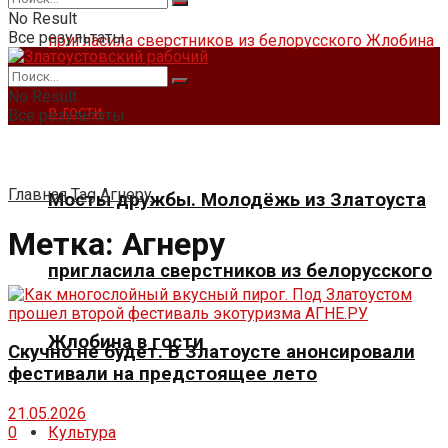
No Result
Все результаты
No Result
Все результаты
Главная
Tag
Агнеру
Мосты дружбы. Молодёжь из Златоуста
Метка:
Агнеру
пригласила сверстников из белорусского
Жлобина в гости
Скучно не будет. В Златоусте анонсировали
фестивали на предстоящее лето
21.05.2026
Культура
0