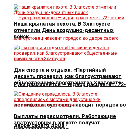
Наша крылатая пехота. В Златоусте
отметили День воздушно-десантных
войск
Для спорта и отдыха. «Партийный
десант» проверил, как благоустраивают
общественные пространства Златоуста
Рука размахнётся — и двор расцветёт. 72-
летний златоустовец наводит порядок во
Выплаты пересмотрели. Работающие
златоустовцы в августе получат
дворе своего дома
повышенные пенсии