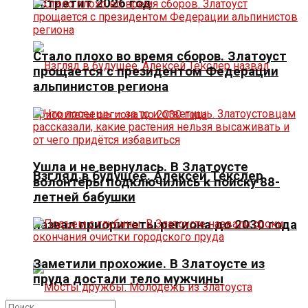
встретит 2026 год
Стало плохо во время сборов. Златоуст
прощается с президентом Федерации
альпинистов региона
Ушла и не вернулась. В Златоусте
Взгляд в будущее. Алексей Текслер
волонтёры подключились к поиску 88-
летней бабушки
назвал приоритеты региона до 2030 года
Заметили прохожие. В Златоусте из
пруда достали тело мужчины