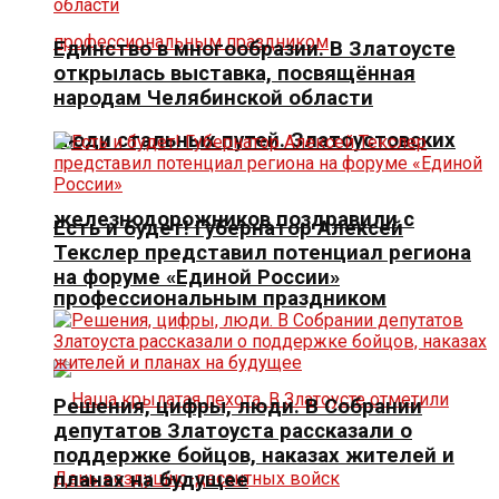
Единство в многообразии. В Златоусте
открылась выставка, посвящённая
народам Челябинской области
Люди стальных путей. Златоустовских
железнодорожников поздравили с
Есть и будет! Губернатор Алексей
Текслер представил потенциал региона
на форуме «Единой России»
профессиональным праздником
Решения, цифры, люди. В Собрании
депутатов Златоуста рассказали о
поддержке бойцов, наказах жителей и
планах на будущее