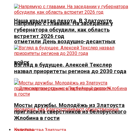
Наша крылатая пехота. В Златоусте
Напрямую с главами. На заседании у
губернатора обсудили, как область
встретит 2026 год
отметили День воздушно-десантных
войск
Взгляд в будущее. Алексей Текслер
назвал приоритеты региона до 2030 года
Мосты дружбы. Молодёжь из Златоуста
пригласила сверстников из белорусского
Жлобина в гости
Культура