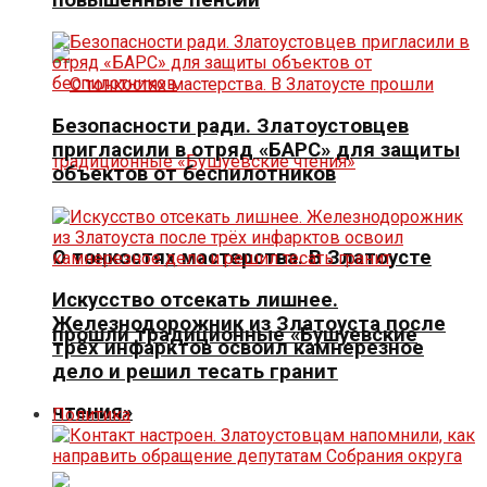
Безопасности ради. Златоустовцев
пригласили в отряд «БАРС» для защиты
объектов от беспилотников
О тонкостях мастерства. В Златоусте
Искусство отсекать лишнее.
Железнодорожник из Златоуста после
прошли традиционные «Бушуевские
трёх инфарктов освоил камнерезное
дело и решил тесать гранит
чтения»
Политика