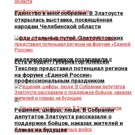
Единство в многообразии. В Златоусте
открылась выставка, посвящённая
народам Челябинской области
Люди стальных путей. Златоустовских
железнодорожников поздравили с
Есть и будет! Губернатор Алексей
Текслер представил потенциал региона
на форуме «Единой России»
профессиональным праздником
Решения, цифры, люди. В Собрании
депутатов Златоуста рассказали о
поддержке бойцов, наказах жителей и
планах на будущее