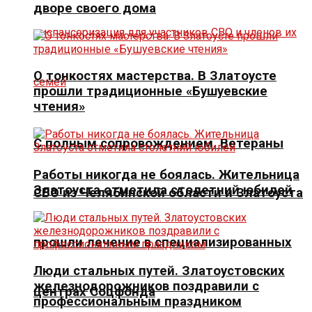
дворе своего дома
О тонкостях мастерства. В Златоусте
прошли традиционные «Бушуевские
чтения»
С полным сопровождением. Ветераны
Работы никогда не боялась. Жительница
Златоуста отметила столетний юбилей
СВО из Челябинской области и Златоуста
прошли лечение в специализированных
Люди стальных путей. Златоустовских
железнодорожников поздравили с
центрах Соцфонда
профессиональным праздником