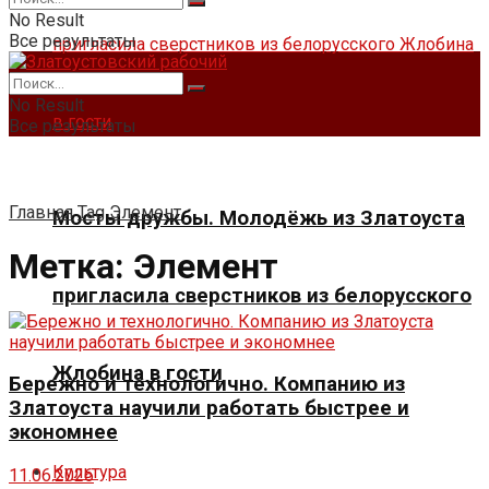
No Result
Все результаты
No Result
Все результаты
Главная
Tag
Элемент
Мосты дружбы. Молодёжь из Златоуста
Метка:
Элемент
пригласила сверстников из белорусского
Жлобина в гости
Бережно и технологично. Компанию из
Златоуста научили работать быстрее и
экономнее
Культура
11.06.2026