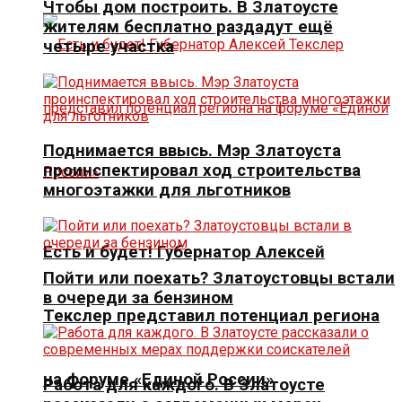
Чтобы дом построить. В Златоусте
жителям бесплатно раздадут ещё
четыре участка
Поднимается ввысь. Мэр Златоуста
проинспектировал ход строительства
многоэтажки для льготников
Есть и будет! Губернатор Алексей
Пойти или поехать? Златоустовцы встали
в очереди за бензином
Текслер представил потенциал региона
на форуме «Единой России»
Работа для каждого. В Златоусте