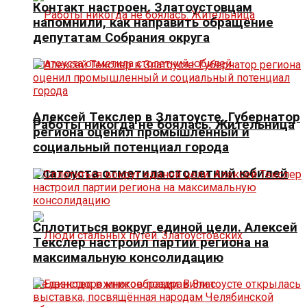
Контакт настроен. Златоустовцам
напомнили, как направить обращение
депутатам Собрания округа
Алексей Текслер в Златоусте. Губернатор
Работы никогда не боялась. Жительница
региона оценил промышленный и
социальный потенциал города
Златоуста отметила столетний юбилей
Сплотиться вокруг единой цели. Алексей
Текслер настроил партии региона на
максимальную консолидацию