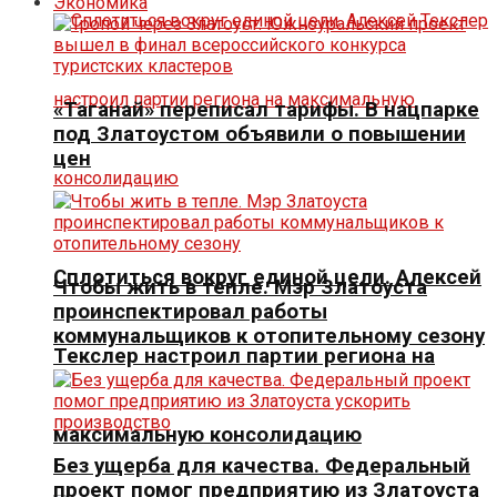
Экономика
«Таганай» переписал тарифы. В нацпарке
под Златоустом объявили о повышении
цен
Сплотиться вокруг единой цели. Алексей
Чтобы жить в тепле. Мэр Златоуста
проинспектировал работы
коммунальщиков к отопительному сезону
Текслер настроил партии региона на
максимальную консолидацию
Без ущерба для качества. Федеральный
проект помог предприятию из Златоуста