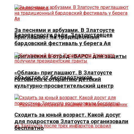
За песнями и арбузами. В Златоусте
Безопасности ради. Златоустовцев
приглашают на традиционный
бардовский фестиваль у берега Ая
пригласили в отряд «БАРС» для защиты
«Облака» приглашают. В Златоусте
объектов от беспилотников
готовится к открытию детский
культурно-просветительский центр
Сходить за юный возраст. Какой досуг
для подростков Златоуста организовали
бесплатно