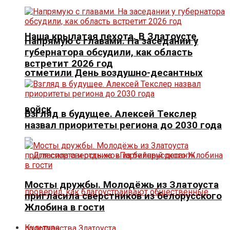
Наша крылатая пехота. В Златоусте
Напрямую с главами. На заседании у
губернатора обсудили, как область
встретит 2026 год
отметили День воздушно-десантных
войск
Взгляд в будущее. Алексей Текслер
назвал приоритеты региона до 2030 года
Мосты дружбы. Молодёжь из Златоуста
пригласила сверстников из белорусского
Жлобина в гости
Культура