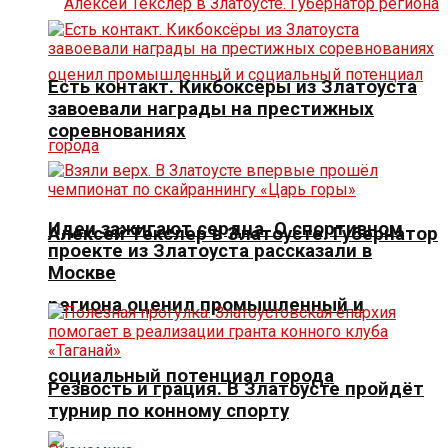
Есть контакт. Кикбоксёры из Златоуста
завоевали награды на престижных
соревнованиях
Идеи зажигают сердца. О спортивном
Алексей Текслер в Златоусте. Губернатор
проекте из Златоуста рассказали в
Москве
региона оценил промышленный и
социальный потенциал города
Резвость и грация. В Златоусте пройдёт
турнир по конному спорту