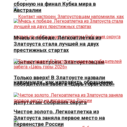
сборную на финал Кубка мира в
Австралии
Мчась к победе. Легкоатлетка из
Златоуста стала лучшей на двух
престижных стартах
Контакт настроен. Златоустовцам
Только вверх! В Златоусте назвали
напомнили, как направить обращение
победителей забега «Царь горы 2026»
депутатам Собрания округа
Чистое золото. Легкоатлетка из
Златоуста заняла первое место на
первенстве России