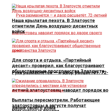
Наша крылатая пехота. В Златоусте
отметили День воздушно-десантных
войск
Для спорта и отдыха. «Партийный
десант» проверил, как благоустраивают
общественные пространства Златоуста
Рука размахнётся — и двор расцветёт. 72-
летний златоустовец наводит порядок во
Выплаты пересмотрели. Работающие
златоустовцы в августе получат
дворе своего дома
повышенные пенсии