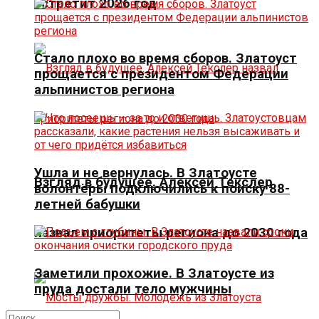
встретит 2026 год
Стало плохо во время сборов. Златоуст
прощается с президентом Федерации
альпинистов региона
Ушла и не вернулась. В Златоусте
Взгляд в будущее. Алексей Текслер
волонтёры подключились к поиску 88-
летней бабушки
назвал приоритеты региона до 2030 года
Заметили прохожие. В Златоусте из
пруда достали тело мужчины