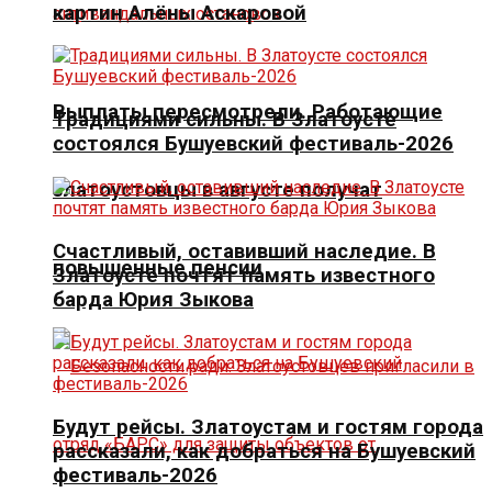
картин Алёны Аскаровой
Выплаты пересмотрели. Работающие
Традициями сильны. В Златоусте
состоялся Бушуевский фестиваль-2026
златоустовцы в августе получат
Счастливый, оставивший наследие. В
повышенные пенсии
Златоусте почтят память известного
барда Юрия Зыкова
Будут рейсы. Златоустам и гостям города
рассказали, как добраться на Бушуевский
фестиваль-2026