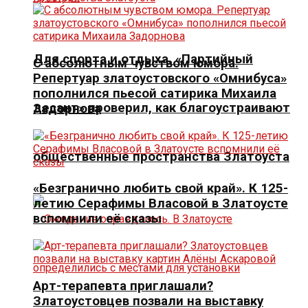
Для спорта и отдыха. «Партийный
С абсолютным чувством юмора.
Репертуар златоустовского «Омнибуса»
пополнился пьесой сатирика Михаила
десант» проверил, как благоустраивают
Задорнова
общественные пространства Златоуста
«Безгранично любить свой край». К 125-
летию Серафимы Власовой в Златоусте
вспомнили её сказы
Арт-терапевта приглашали?
Златоустовцев позвали на выставку