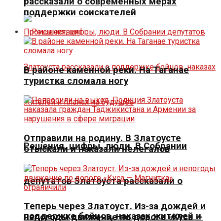
рассказали о современных мерах
поддержки соискателей
Происшествия
В районе каменной реки. На Таганае
туристка сломала ногу
Отправили на родину. В Златоусте
Решения, цифры, люди. В Собрании
отыскали и наказали нелегалов
депутатов Златоуста рассказали о
Теперь через Златоуст. Из-за дождей и
поддержке бойцов, наказах жителей и
непогоды движение по дороге «Куса —