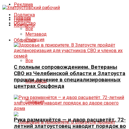
Реклама
Подписка
Главная
Главная
Общество
Контакты
Все
Метзавод
Полиция
Общество
Все
С полным сопровождением. Ветераны
СВО из Челябинской области и Златоуста
прошли лечение в специализированных
Метзавод
центрах Соцфонда
Полиция
Рука размахнётся — и двор расцветёт. 72-
летний златоустовец наводит порядок во