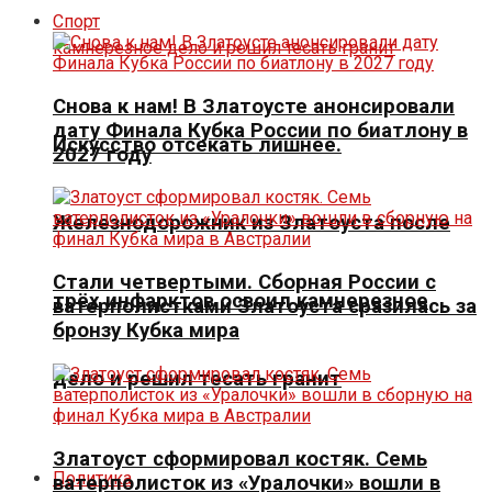
Спорт
Снова к нам! В Златоусте анонсировали
дату Финала Кубка России по биатлону в
Искусство отсекать лишнее.
2027 году
Железнодорожник из Златоуста после
Стали четвертыми. Сборная России с
трёх инфарктов освоил камнерезное
ватерполистками Златоуста сразилась за
бронзу Кубка мира
дело и решил тесать гранит
Златоуст сформировал костяк. Семь
Политика
ватерполисток из «Уралочки» вошли в