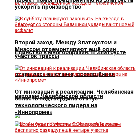
ускорить производство
Второй заход. Между Златоустом и
Миассом отремонтируют ещё один
Единство в многообразии. В Златоусте
участок трассы
открылась выставка, посвящённая
От инноваций к реализации. Челябинская
народам Челябинской области
область подтвердила статус
технологического лидера на
«Иннопроме»