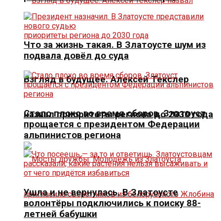
Что за жизнь такая. В Златоусте шум из
подвала довёл до суда
Взгляд в будущее. Алексей Текслер
Стало плохо во время сборов. Златоуст
назвал приоритеты региона до 2030 года
прощается с президентом Федерации
альпинистов региона
Ушла и не вернулась. В Златоусте
волонтёры подключились к поиску 88-
летней бабушки