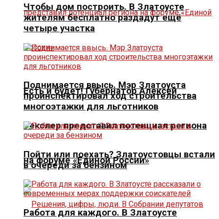
Чтобы дом построить. В Златоусте
жителям бесплатно раздадут ещё
четыре участка
Поднимается ввысь. Мэр Златоуста
Есть и будет! Губернатор Алексей
проинспектировал ход строительства
многоэтажки для льготников
Текслер представил потенциал региона
Пойти или поехать? Златоустовцы встали
на форуме «Единой России»
в очереди за бензином
Работа для каждого. В Златоусте