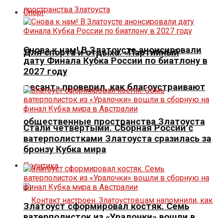
Спорт
Снова к нам! В Златоусте анонсировали
Для спорта и отдыха. «Партийный
дату Финала Кубка России по биатлону в
2027 году
десант» проверил, как благоустраивают
общественные пространства Златоуста
Стали четвертыми. Сборная России с
ватерполистками Златоуста сразилась за
бронзу Кубка мира
Политика
Златоуст сформировал костяк. Семь
ватерполисток из «Уралочки» вошли в