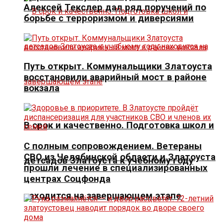
Алексей Текслер дал ряд поручений по
борьбе с терроризмом и диверсиями
Путь открыт. Коммунальщики Златоуста
восстановили аварийный мост в районе
вокзала
В срок и качественно. Подготовка школ и
С полным сопровождением. Ветераны
СВО из Челябинской области и Златоуста
детсадов Златоуста к учебному году
прошли лечение в специализированных
центрах Соцфонда
находится на завершающем этапе