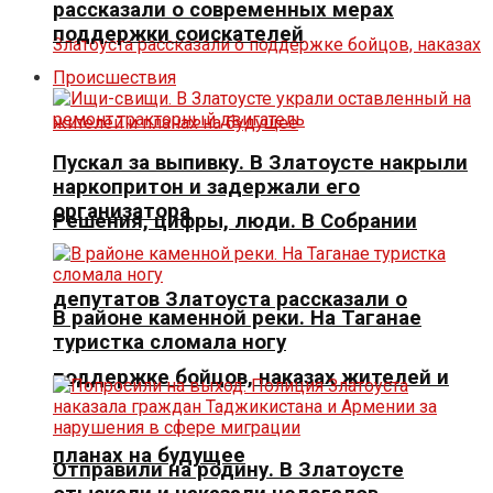
рассказали о современных мерах
поддержки соискателей
Происшествия
Пускал за выпивку. В Златоусте накрыли
наркопритон и задержали его
организатора
Решения, цифры, люди. В Собрании
депутатов Златоуста рассказали о
В районе каменной реки. На Таганае
туристка сломала ногу
поддержке бойцов, наказах жителей и
планах на будущее
Отправили на родину. В Златоусте