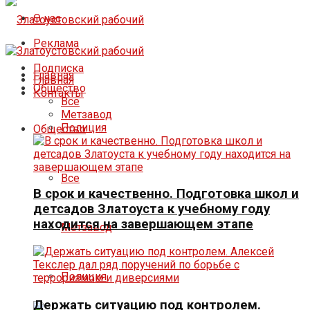
О нас
Реклама
Подписка
Главная
Главная
Общество
Контакты
Все
Метзавод
Полиция
Общество
Все
В срок и качественно. Подготовка школ и
детсадов Златоуста к учебному году
находится на завершающем этапе
Метзавод
Полиция
Держать ситуацию под контролем.