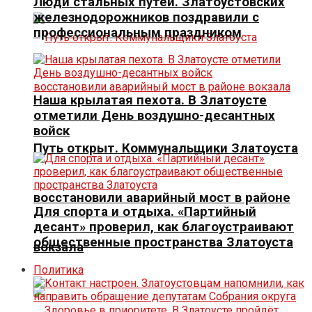
Люди стальных путей. Златоустовских
железнодорожников поздравили с
профессиональным праздником
Наша крылатая пехота. В Златоусте
отметили День воздушно-десантных
войск
Путь открыт. Коммунальщики Златоуста
восстановили аварийный мост в районе
Для спорта и отдыха. «Партийный
десант» проверил, как благоустраивают
общественные пространства Златоуста
вокзала
Политика