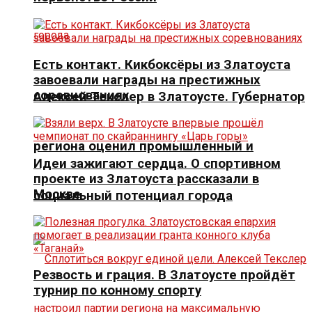
Есть контакт. Кикбоксёры из Златоуста
завоевали награды на престижных
соревнованиях
Алексей Текслер в Златоусте. Губернатор
региона оценил промышленный и
Идеи зажигают сердца. О спортивном
проекте из Златоуста рассказали в
Москве
социальный потенциал города
Резвость и грация. В Златоусте пройдёт
турнир по конному спорту