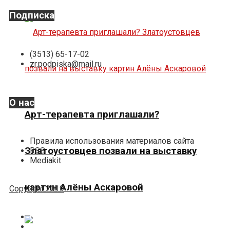
Подписка
(3513) 65-17-02
zr.podpiska@mail.ru
О нас
Арт-терапевта приглашали?
Правила использования материалов сайта
Златоустовцев позвали на выставку
RSS
Mediakit
картин Алёны Аскаровой
Copyright 2019
О нас
Реклама