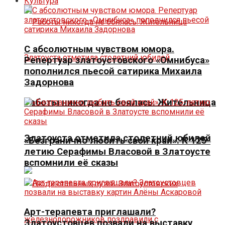
Культура
С абсолютным чувством юмора.
Репертуар златоустовского «Омнибуса»
пополнился пьесой сатирика Михаила
Задорнова
Работы никогда не боялась. Жительница
Златоуста отметила столетний юбилей
«Безгранично любить свой край». К 125-
летию Серафимы Власовой в Златоусте
вспомнили её сказы
Арт-терапевта приглашали?
Златоустовцев позвали на выставку