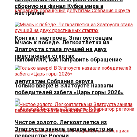
сборную на финал Кубка мира в
Австралии
Контакт настроен. Златоустовцам
Мчась к победе. Легкоатлетка из
Златоуста стала лучшей на двух
престижных стартах
напомнили, как направить обращение
депутатам Собрания округа
Только вверх! В Златоусте назвали
победителей забега «Царь горы 2026»
Чистое золото. Легкоатлетка из
Златоуста заняла первое место на
первенстве России