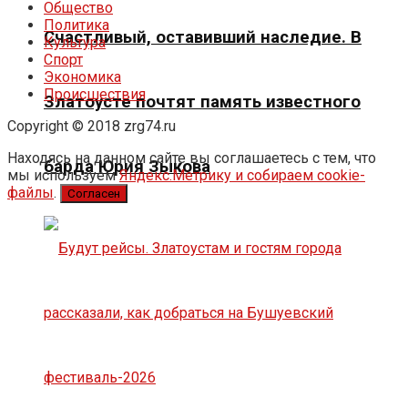
Общество
Политика
Счастливый, оставивший наследие. В
Культура
Спорт
Экономика
Происшествия
Златоусте почтят память известного
Copyright © 2018 zrg74.ru
Находясь на данном сайте вы соглашаетесь с тем, что
барда Юрия Зыкова
мы используем
Яндекс.Метрику и собираем cookie-
файлы
.
Согласен