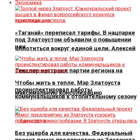
Экономика
«Таганай» переписал тарифы. В нацпарке
под Златоустом объявили о повышении
цен
Сплотиться вокруг единой цели. Алексей
Текслер настроил партии региона на
Чтобы жить в тепле. Мэр Златоуста
проинспектировал работы
максимальную консолидацию
коммунальщиков к отопительному сезону
Без ущерба для качества. Федеральный
проект помог предприятию из Златоуста