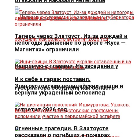
отыскали и наказали нелегалов
Теперь через Златоуст. Из-за дождей и
непогоды движение по дороге «Куса —
Магнитка» ограничили
Напрямую с главами. На заседании у
И к себе в гараж поставил.
Златоустовские полицейские нашли и
губернатора обсудили, как область
вернули украденный велосипед
встретит 2026 год
Огненные трагедии. В Златоусте
рассказали о погибших в пожарах