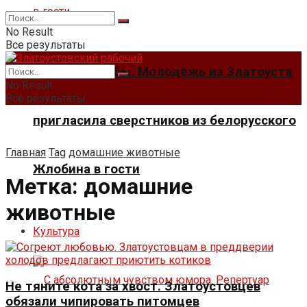
No Result
Все результаты
Мосты дружбы. Молодёжь из Златоуста
No Result
Все результаты
пригласила сверстников из белорусского
Главная
Tag
домашние животные
Жлобина в гости
Метка:
домашние
животные
Культура
Не тяните кота за хвост. Златоустовцев
обязали чипировать питомцев