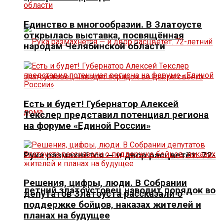
Единство в многообразии. В Златоусте
открылась выставка, посвящённая
народам Челябинской области
Есть и будет! Губернатор Алексей
Текслер представил потенциал региона
на форуме «Единой России»
Рука размахнётся — и двор расцветёт. 72-
Решения, цифры, люди. В Собрании
летний златоустовец наводит порядок во
депутатов Златоуста рассказали о
поддержке бойцов, наказах жителей и
планах на будущее