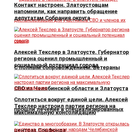
Контакт настроен. Златоустовцам
напомнили, как направить обращение
депутатам Собрания округа
Алексей Текслер в Златоусте. Губернатор
региона оценил промышленный и
социальный потенциал города
С полным сопровождением. Ветераны
СВО из Челябинской области и Златоуста
Сплотиться вокруг единой цели. Алексей
Текслер настроил партии региона на
прошли лечение в специализированных
максимальную консолидацию
центрах Соцфонда