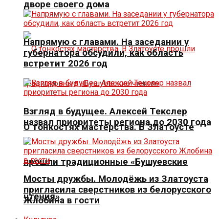
дворе своего дома
Напрямую с главами. На заседании у
губернатора обсудили, как область
встретит 2026 год
Взгляд в будущее. Алексей Текслер
назвал приоритеты региона до 2030 года
О тонкостях мастерства. В Златоусте
прошли традиционные «Бушуевские
Мосты дружбы. Молодёжь из Златоуста
пригласила сверстников из белорусского
чтения»
Жлобина в гости