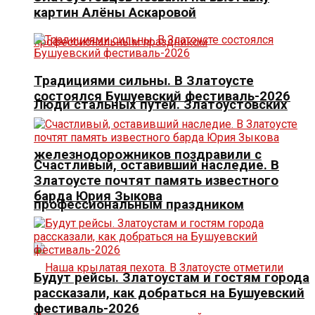
картин Алёны Аскаровой
Традициями сильны. В Златоусте
состоялся Бушуевский фестиваль-2026
Люди стальных путей. Златоустовских
железнодорожников поздравили с
Счастливый, оставивший наследие. В
Златоусте почтят память известного
барда Юрия Зыкова
профессиональным праздником
Будут рейсы. Златоустам и гостям города
рассказали, как добраться на Бушуевский
фестиваль-2026