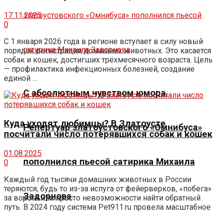
17.11.2025
0
С 1 января 2026 года в регионе вступает в силу новый
порядок регистрации домашних животных. Это касается
собак и кошек, достигших трёхмесячного возраста. Цель
— профилактика инфекционных болезней, создание
единой ...
С абсолютным чувством юмора.
Куда уходят любимцы? В Златоусте
Репертуар златоустовского «Омнибуса»
посчитали число потерявшихся собак и кошек
01.08.2025
пополнился пьесой сатирика Михаила
0
Каждый год тысячи домашних животных в России
теряются, будь то из-за испуга от фейерверков, «побега»
Задорнова
за ворота или просто невозможности найти обратный
путь. В 2024 году система Pet911.ru провела масштабное
...