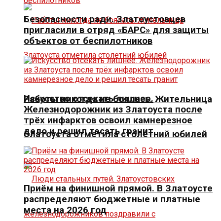
Безопасности ради. Златоустовцев
пригласили в отряд «БАРС» для защиты
объектов от беспилотников
Искусство отсекать лишнее.
Работы никогда не боялась. Жительница
Железнодорожник из Златоуста после
трёх инфарктов освоил камнерезное
дело и решил тесать гранит
Златоуста отметила столетний юбилей
Приём на финишной прямой. В Златоусте
распределяют бюджетные и платные
места на 2026 год