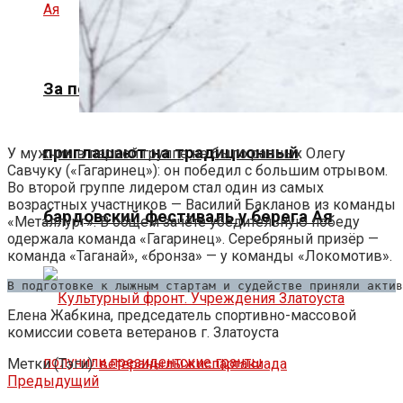
За песнями и арбузами. В Златоусте
приглашают на традиционный
У мужчин в первой группе не было равных Олегу
Савчуку («Гагаринец»): он победил с большим отрывом.
Во второй группе лидером стал один из самых
возрастных участников — Василий Бакланов из команды
бардовский фестиваль у берега Ая
«Металлург». В общем зачёте убедительную победу
одержала команда «Гагаринец». Серебряный призёр —
команда «Таганай», «бронза» — у команды «Локомотив».
В подготовке к лыжным стартам и судействе приняли актив
Елена Жабкина, председатель спортивно-массовой
комиссии совета ветеранов г. Златоуста
Метки (Тэги):
ветераны
лыжи
спартакиада
Предыдущий