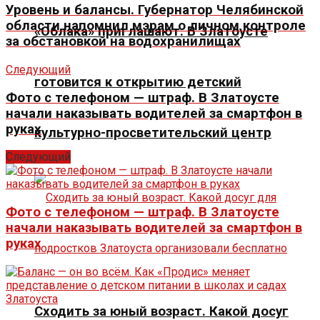
Уровень и балансы. Губернатор Челябинской
области напомнил мэрам о личном контроле
«Облака» приглашают. В Златоусте
за обстановкой на водохранилищах
Следующий
готовится к открытию детский
Фото с телефоном — штраф. В Златоусте
начали наказывать водителей за смартфон в
руках
культурно-просветительский центр
Следующий
Фото с телефоном — штраф. В Златоусте
начали наказывать водителей за смартфон в
руках
Сходить за юный возраст. Какой досуг