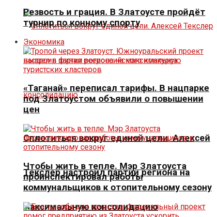
Резвость и грация. В Златоусте пройдёт
турнир по конному спорту
Экономика
«Таганай» переписал тарифы. В нацпарке
под Златоустом объявили о повышении
цен
Сплотиться вокруг единой цели. Алексей
Чтобы жить в тепле. Мэр Златоуста
Текслер настроил партии региона на
проинспектировал работы
коммунальщиков к отопительному сезону
максимальную консолидацию