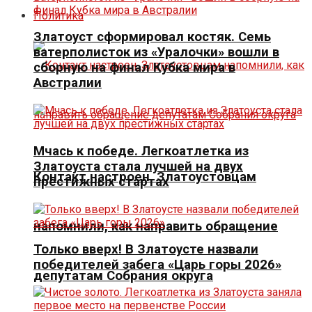
Политика
Златоуст сформировал костяк. Семь
ватерполисток из «Уралочки» вошли в
сборную на финал Кубка мира в
Австралии
Мчась к победе. Легкоатлетка из
Златоуста стала лучшей на двух
Контакт настроен. Златоустовцам
престижных стартах
напомнили, как направить обращение
Только вверх! В Златоусте назвали
победителей забега «Царь горы 2026»
депутатам Собрания округа