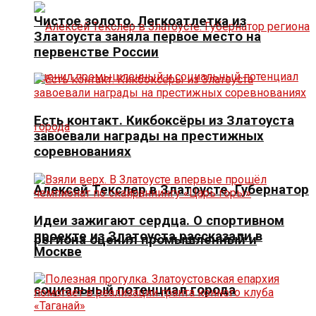
Чистое золото. Легкоатлетка из
Златоуста заняла первое место на
первенстве России
Есть контакт. Кикбоксёры из Златоуста
завоевали награды на престижных
соревнованиях
Алексей Текслер в Златоусте. Губернатор
Идеи зажигают сердца. О спортивном
проекте из Златоуста рассказали в
региона оценил промышленный и
Москве
социальный потенциал города