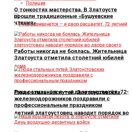
Полиция
О тонкостях мастерства. В Златоусте
прошли традиционные «Бушуевские
чтения»
Работы никогда не боялась. Жительница
Златоуста отметила столетний юбилей
Рука размахнётся — и двор расцветёт. 72-
Люди стальных путей. Златоустовских
железнодорожников поздравили с
профессиональным праздником
летний златоустовец наводит порядок во