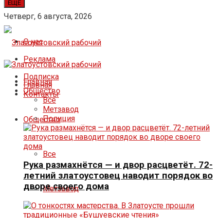
ЕЩЁ
Четверг, 6 августа, 2026
О нас
Реклама
Подписка
Главная
Главная
Общество
Контакты
Все
Метзавод
Полиция
Общество
Все
Рука размахнётся — и двор расцветёт. 72-
летний златоустовец наводит порядок во
дворе своего дома
Метзавод