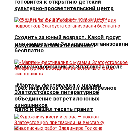
готовится к открытию детский
культурно-просветительский центр
Сходить за юный возраст. Какой досуг
для подростков Златоуста организовали
Искусство отсекать лишнее.
бесплатно
Железнодорожник из Златоуста после
«Мартен» фестивалил с музами.
трёх инфарктов освоил камнерезное
Златоустовское литературное
объединение встретило юных
киношников
дело и решил тесать гранит