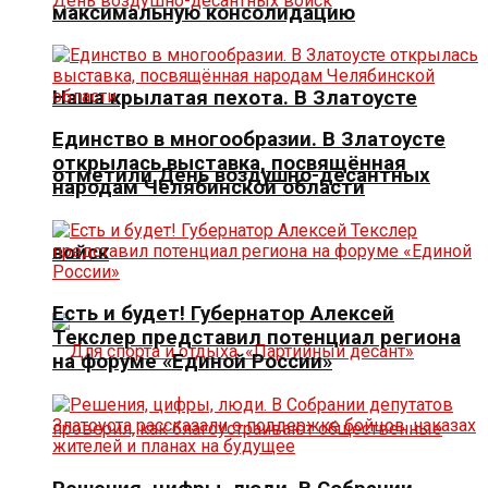
максимальную консолидацию
Наша крылатая пехота. В Златоусте
Единство в многообразии. В Златоусте
открылась выставка, посвящённая
отметили День воздушно-десантных
народам Челябинской области
войск
Есть и будет! Губернатор Алексей
Текслер представил потенциал региона
на форуме «Единой России»