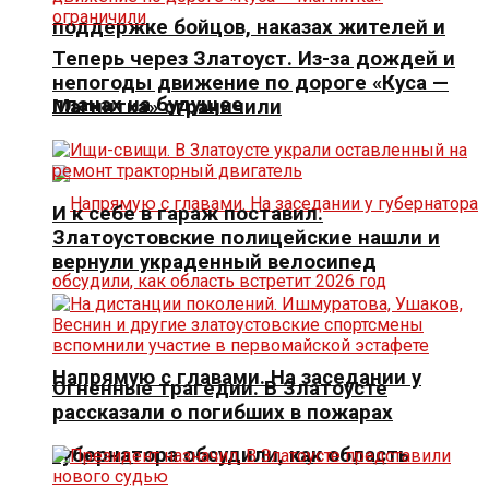
поддержке бойцов, наказах жителей и
Теперь через Златоуст. Из-за дождей и
непогоды движение по дороге «Куса —
планах на будущее
Магнитка» ограничили
И к себе в гараж поставил.
Златоустовские полицейские нашли и
вернули украденный велосипед
Напрямую с главами. На заседании у
Огненные трагедии. В Златоусте
рассказали о погибших в пожарах
губернатора обсудили, как область