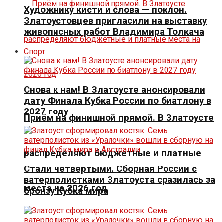
Художнику кисти и слова — поклон.
Златоустовцев пригласили на выставку
живописных работ Владимира Толкача
Спорт
Снова к нам! В Златоусте анонсировали
дату Финала Кубка России по биатлону в
2027 году
Приём на финишной прямой. В Златоусте
распределяют бюджетные и платные
Стали четвертыми. Сборная России с
ватерполистками Златоуста сразилась за
места на 2026 год
бронзу Кубка мира