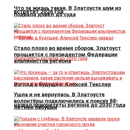
Что за жизнь такая. В Златоусте шум из
встретит 2026 год
подвала довёл до суда
Стало плохо во время сборов. Златоуст
прощается с президентом Федерации
альпинистов региона
Взгляд в будущее. Алексей Текслер
Ушла и не вернулась. В Златоусте
волонтёры подключились к поиску 88-
назвал приоритеты региона до 2030 года
летней бабушки