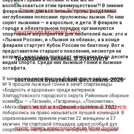
воспользоваться этим преимуществом?! В зимние
февральские дни все лесные тропы разделены
неглубокими полосами: проложены лыжни. По ним
снуют лыжники — и взрослые, и дети. В феврале в
городе в обязательном порядке организуются
спортивные мероприятия для любителей лыж: это и
«Лыжня России», и «Лыжня за облака», а в конце
февраля стартует Кубок России по биатлону. Вот и
представители старшего поколения, несмотря на
возраст, ежегодно проводят спартакиаду по десяти
Традициями сильны. В Златоусте
видам спорта. Среди них лыжные гонки и лыжная
эстафета.
В минувшее воскресенье, 8 февраля, в районе школы
состоялся Бушуевский фестиваль-2026
№ 9 прошли лыжные гонки в зачёт спартакиады
«Бодрость и здоровье» среди ветеранов
Златоустовского городского округа. Районные сборные
команды — «Таганай», «Гагаринец», «Локомотив»,
«Металлург», из Кусы и «Динамо» (ветераны УВД) —
поборолись за право называться лучшей командой. В
соревнованиях приняли участие 22 женщины и 37
мужчин. На стартовой площадке царил особый дух:
спортсмены настраивались на борьбу, болельщики