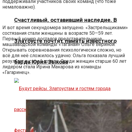
поддерживали участников своих команд (что тоже
немаловажно).
Счастливый, оставивший наследие. В
И вот время секундомера запущено. «Застрельщиками»
состязания стали женщины в возрасте 50—59 лет.
Первый номер достался представительнице
Златоусте почтят память известного
машзаводской команды «Таганай» Ольге Вериной.
Открывать соревнования психологически сложно, но
всё для неё сложилось удачно: Ольга показала лучший
результат в своей группе. Среди женщин старше 60 лет
барда Юрия Зыкова
лидером стала Ирина Макарова из команды
«Гагаринец».