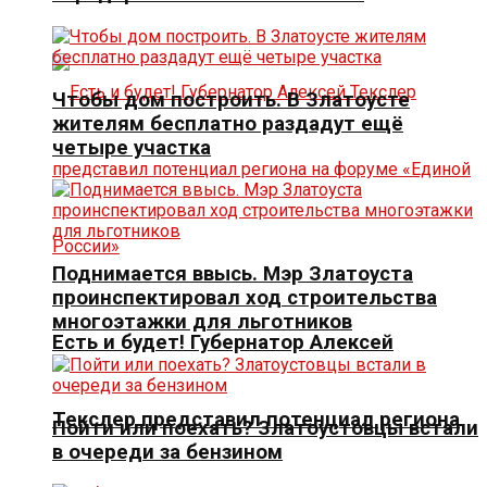
Чтобы дом построить. В Златоусте
жителям бесплатно раздадут ещё
четыре участка
Поднимается ввысь. Мэр Златоуста
проинспектировал ход строительства
многоэтажки для льготников
Есть и будет! Губернатор Алексей
Текслер представил потенциал региона
Пойти или поехать? Златоустовцы встали
в очереди за бензином