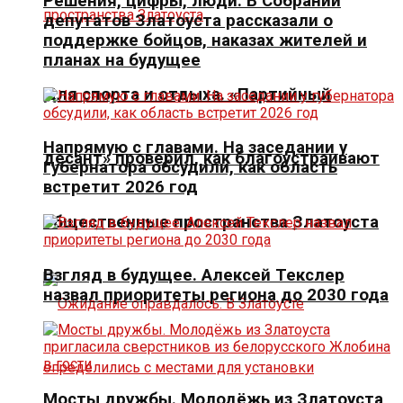
Решения, цифры, люди. В Собрании
депутатов Златоуста рассказали о
поддержке бойцов, наказах жителей и
планах на будущее
Для спорта и отдыха. «Партийный
Напрямую с главами. На заседании у
десант» проверил, как благоустраивают
губернатора обсудили, как область
встретит 2026 год
общественные пространства Златоуста
Взгляд в будущее. Алексей Текслер
назвал приоритеты региона до 2030 года
Мосты дружбы. Молодёжь из Златоуста