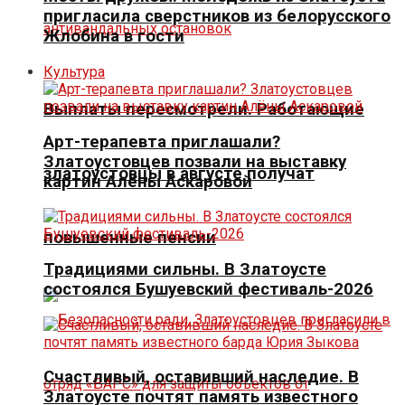
пригласила сверстников из белорусского
Жлобина в гости
Культура
Выплаты пересмотрели. Работающие
Арт-терапевта приглашали?
Златоустовцев позвали на выставку
златоустовцы в августе получат
картин Алёны Аскаровой
повышенные пенсии
Традициями сильны. В Златоусте
состоялся Бушуевский фестиваль-2026
Счастливый, оставивший наследие. В
Златоусте почтят память известного