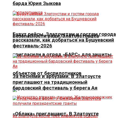
барда Юрия Зыкова
Будут рейсы. Златоустам и гостям города
Безопасности ради. Златоустовцев
рассказали, как добраться на Бушуевский
фестиваль-2026
пригласили в отряд «БАРС» для защиты
объектов от беспилотников
За песнями и арбузами. В Златоусте
приглашают на традиционный
бардовский фестиваль у берега Ая
«Облака» приглашают. В Златоусте