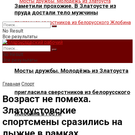
Заметили прохожие. В Златоусте из
пруда достали тело мужчины
No Result
Все результаты
No Result
Все результаты
Мосты дружбы. Молодёжь из Златоуста
Главная
Спорт
пригласила сверстников из белорусского
Возраст не помеха.
Златоустовские
Жлобина в гости
спортсмены сразились на
лыжне в рамках