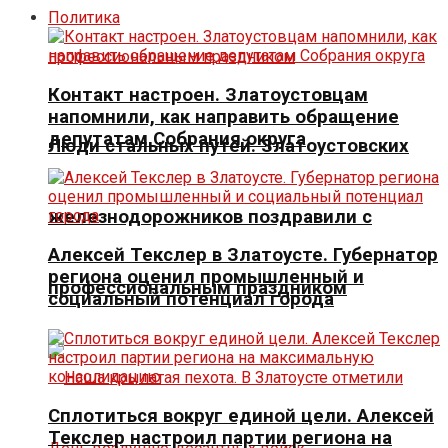
Политика
Контакт настроен. Златоустовцам
напомнили, как направить обращение
депутатам Собрания округа
Люди стальных путей. Златоустовских
железнодорожников поздравили с
Алексей Текслер в Златоусте. Губернатор
региона оценил промышленный и
профессиональным праздником
социальный потенциал города
Сплотиться вокруг единой цели. Алексей
Текслер настроил партии региона на