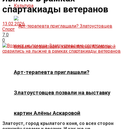
Культура
спартакиады ветеранов
13.02.2026
Спорт
7
0
0
Арт-терапевта приглашали?
Златоустовцев позвали на выставку
картин Алёны Аскаровой
Златоуст, город крылатого коня, со всех сторон
окружён горами и лесами. И как же не