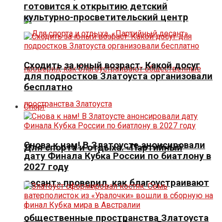
готовится к открытию детский
культурно-просветительский центр
Сходить за юный возраст. Какой досуг
для подростков Златоуста организовали
бесплатно
Спорт
Снова к нам! В Златоусте анонсировали
Для спорта и отдыха. «Партийный
дату Финала Кубка России по биатлону в
2027 году
десант» проверил, как благоустраивают
общественные пространства Златоуста