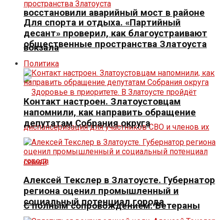
восстановили аварийный мост в районе
Для спорта и отдыха. «Партийный
десант» проверил, как благоустраивают
общественные пространства Златоуста
вокзала
Политика
Контакт настроен. Златоустовцам
напомнили, как направить обращение
депутатам Собрания округа
Алексей Текслер в Златоусте. Губернатор
региона оценил промышленный и
социальный потенциал города
С полным сопровождением. Ветераны