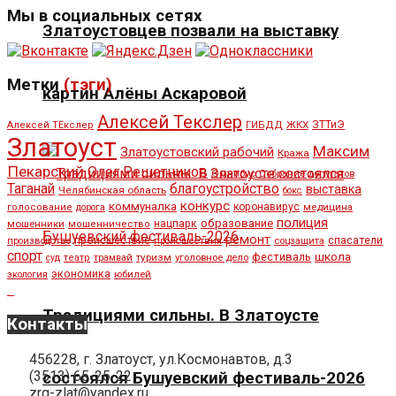
Мы в социальных сетях
Златоустовцев позвали на выставку
Метки
(тэги)
картин Алёны Аскаровой
Алексей Текслер
ЖКХ
ЗТТиЭ
Алексей ТЕкслер
ГИБДД
Златоуст
Максим
Златоустовский рабочий
Кража
Пекарский
Олег Решетников
Омнибус
Собрание депутатов
Таганай
благоустройство
выставка
Челябинская область
бокс
конкурс
коммуналка
коронавирус
медицина
голосование
дорога
полиция
образование
мошенники
нацпарк
мошенничество
ремонт
спасатели
происшествие
производство
происшествия
соцзащита
спорт
школа
фестиваль
туризм
уголовное дело
суд
театр
трамвай
экономика
юбилей
экология
Традициями сильны. В Златоусте
Контакты
456228, г. Златоуст, ул.Космонавтов, д.3
(3513) 65-25-22
состоялся Бушуевский фестиваль-2026
zrg-zlat@yandex.ru