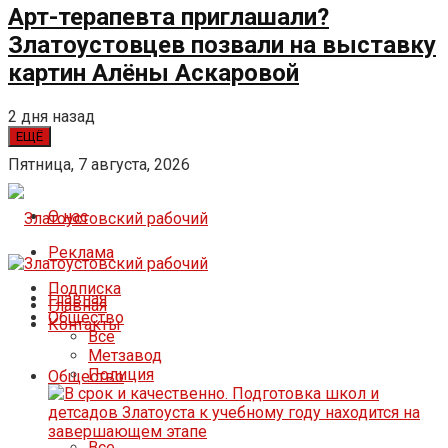
Арт-терапевта приглашали?
Златоустовцев позвали на выставку
картин Алёны Аскаровой
2 дня назад
ЕЩЁ
Пятница, 7 августа, 2026
О нас
Реклама
Подписка
Главная
Главная
Общество
Контакты
Все
Метзавод
Полиция
Общество
Все