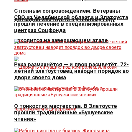
С полным сопровождением. Ветераны
СВО из Челябинской области и Златоуста
детсадов Златоуста к учебному году
прошли лечение в специализированных
центрах Соцфонда
находится на завершающем этапе
Рука размахнётся — и двор расцветёт. 72-
летний златоустовец наводит порядок во
дворе своего дома
О тонкостях мастерства. В Златоусте
прошли традиционные «Бушуевские
чтения»