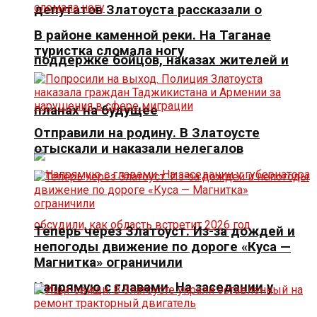
депутатов Златоуста рассказали о
В районе каменной реки. На Таганае
туристка сломала ногу
поддержке бойцов, наказах жителей и
планах на будущее
Отправили на родину. В Златоусте
отыскали и наказали нелегалов
Теперь через Златоуст. Из-за дождей и
непогоды движение по дороге «Куса —
Магнитка» ограничили
Напрямую с главами. На заседании у