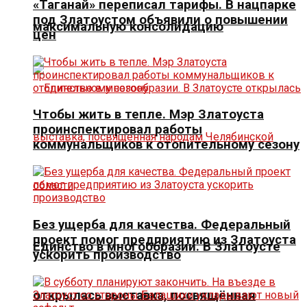
«Таганай» переписал тарифы. В нацпарке
под Златоустом объявили о повышении
максимальную консолидацию
цен
Чтобы жить в тепле. Мэр Златоуста
проинспектировал работы
коммунальщиков к отопительному сезону
Без ущерба для качества. Федеральный
проект помог предприятию из Златоуста
Единство в многообразии. В Златоусте
ускорить производство
открылась выставка, посвящённая