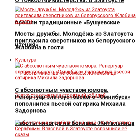
О тонкостях мастерства. В Златоусте
прошли традиционные «Бушуевские
Мосты дружбы. Молодёжь из Златоуста
пригласила сверстников из белорусского
чтения»
Жлобина в гости
Культура
С абсолютным чувством юмора.
Репертуар златоустовского «Омнибуса»
пополнился пьесой сатирика Михаила
Задорнова
Работы никогда не боялась. Жительница