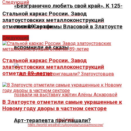
Следующий
«Безгранично любить свой край». К 125-
Стальной каркас России. Завод
златоустовских металлоконструкций
отметил 89-летие
летию Серафимы Власовой в Златоусте
Следующий
вспомнили её сказы
Стальной каркас России. Завод
златоустовских металлоконструкций
отметил 89-летие
В Златоусте отметили самые украшенные к
Новому году дворы в частном секторе
Арт-терапевта приглашали?
На 7 дней
https://world-weather.ru/pogoda/russia/moscow/