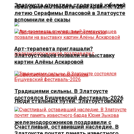
Златоуста отметила столетний юбилей
«Безгранично любить свой край». К 125-
летию Серафимы Власовой в Златоусте
вспомнили её сказы
Арт-терапевта приглашали?
Златоустовцев позвали на выставку
картин Алёны Аскаровой
Традициями сильны. В Златоусте
состоялся Бушуевский фестиваль-2026
Люди стальных путей. Златоустовских
железнодорожников поздравили с
Счастливый, оставивший наследие. В
Златоусте почтят память известного