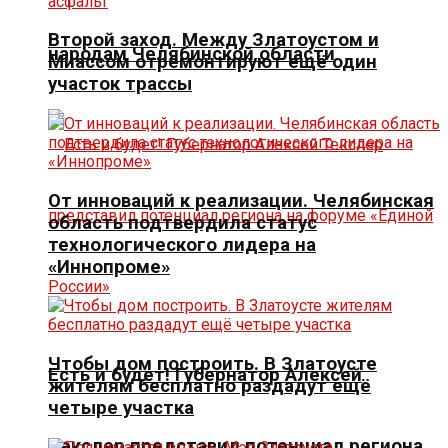
Второй заход. Между Златоустом и
народам Челябинской области
Миассом отремонтируют ещё один
участок трассы
От инноваций к реализации. Челябинская
область подтвердила статус
технологического лидера на
«Иннопроме»
Чтобы дом построить. В Златоусте
Есть и будет! Губернатор Алексей
жителям бесплатно раздадут ещё
четыре участка
Текслер представил потенциал региона