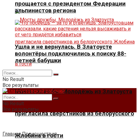
прощается с президентом Федерации
альпинистов региона
Ушла и не вернулась. В Златоусте
волонтёры подключились к поиску 88-
летней бабушки
No Result
Все результаты
Мосты дружбы. Молодёжь из Златоуста
No Result
Все результаты
пригласила сверстников из белорусского
Главная
Происшествия
Жлобина в гости