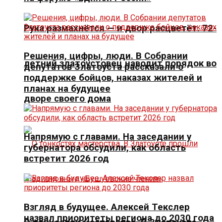
Рука размахнётся — и двор расцветёт. 72-
Решения, цифры, люди. В Собрании
летний златоустовец наводит порядок во
депутатов Златоуста рассказали о
поддержке бойцов, наказах жителей и
планах на будущее
дворе своего дома
Напрямую с главами. На заседании у
губернатора обсудили, как область
встретит 2026 год
Взгляд в будущее. Алексей Текслер
назвал приоритеты региона до 2030 года