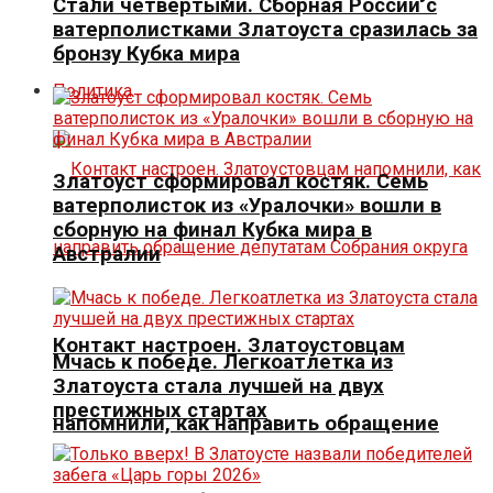
Стали четвертыми. Сборная России с
ватерполистками Златоуста сразилась за
бронзу Кубка мира
Политика
Златоуст сформировал костяк. Семь
ватерполисток из «Уралочки» вошли в
сборную на финал Кубка мира в
Австралии
Контакт настроен. Златоустовцам
Мчась к победе. Легкоатлетка из
Златоуста стала лучшей на двух
престижных стартах
напомнили, как направить обращение