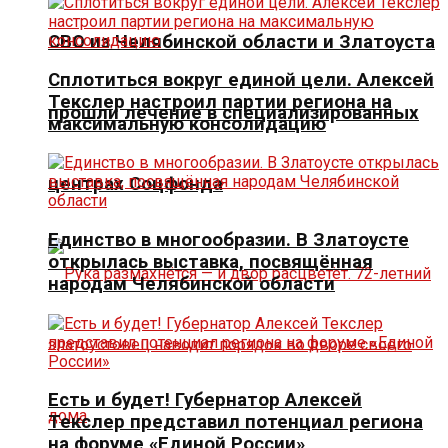
СВО из Челябинской области и Златоуста
Сплотиться вокруг единой цели. Алексей
Текслер настроил партии региона на
прошли лечение в специализированных
максимальную консолидацию
центрах Соцфонда
Единство в многообразии. В Златоусте
открылась выставка, посвящённая
народам Челябинской области
Есть и будет! Губернатор Алексей
Текслер представил потенциал региона
на форуме «Единой России»