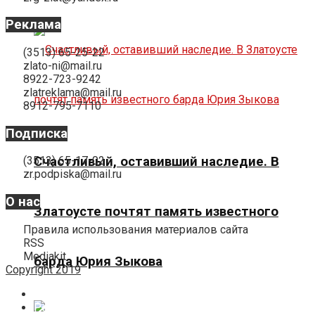
Реклама
(3513) 65-25-22
zlato-ni@mail.ru
8922-723-9242
zlatreklama@mail.ru
8912-795-7110
Подписка
Счастливый, оставивший наследие. В
(3513) 65-17-02
zr.podpiska@mail.ru
О нас
Златоусте почтят память известного
Правила использования материалов сайта
RSS
Mediakit
барда Юрия Зыкова
Copyright 2019
О нас
Реклама