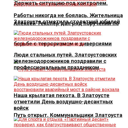
Держать ситуацию под контролем.
Работы никогда не боялась. Жительница
Златоуста отметила столетний юбилей
Алексей Текслер дал ряд поручений по
борьбе с терроризмом и диверсиями
Люди стальных путей. Златоустовских
железнодорожников поздравили с
профессиональным праздником
Наша крылатая пехота. В Златоусте
отметили День воздушно-десантных
войск
Путь открыт. Коммунальщики Златоуста