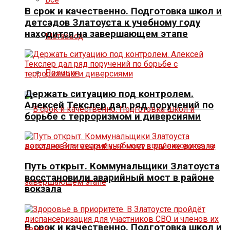
В срок и качественно. Подготовка школ и
детсадов Златоуста к учебному году
находится на завершающем этапе
Метзавод
Полиция
Держать ситуацию под контролем.
Алексей Текслер дал ряд поручений по
борьбе с терроризмом и диверсиями
Путь открыт. Коммунальщики Златоуста
восстановили аварийный мост в районе
вокзала
В срок и качественно. Подготовка школ и