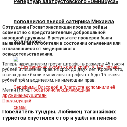
Репертуар златоустовского «Омнибуса»
пополнился пьесой сатирика Михаила
Сотрудники Госавтоинспекции провели рейды
совместно с представителями добровольной
народной дружины. В результате проверок были
Задорнова
выявлены автолюбители в состоянии опьянения или
отказавшиеся от медицинского
освидетельствования.
Теперь нарушителям грозят штрафы в размере 45 тысяч
рублей и лишение прав на срок до двух лет. Кроме того,
в выходные были выписаны штрафы от 5 до 15 тысяч
рублей трём водителям, не имеющим прав.
Метки (Тэги):
Госавтоинспекция
народная
дружина
нарушители
Предыдущий
Повелитель тундры. Любимец таганайских
туристов спустился с гор и ушёл на пенсию