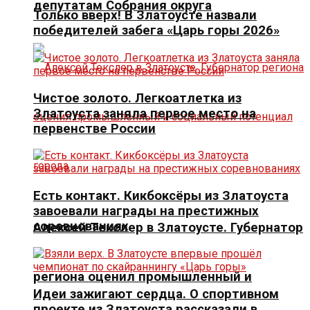
депутатам Собрания округа
Только вверх! В Златоусте назвали
победителей забега «Царь горы 2026»
Чистое золото. Легкоатлетка из
Златоуста заняла первое место на
первенстве России
Есть контакт. Кикбоксёры из Златоуста
завоевали награды на престижных
соревнованиях
Алексей Текслер в Златоусте. Губернатор
региона оценил промышленный и
Идеи зажигают сердца. О спортивном
проекте из Златоуста рассказали в