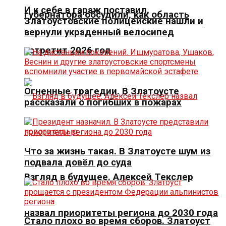
И к себе в гараж поставил.
губернатора обсудили, как область
Златоустовские полицейские нашли и
вернули украденный велосипед
встретит 2026 год
Огненные трагедии. В Златоусте
рассказали о погибших в пожарах
Что за жизнь такая. В Златоусте шум из
подвала довёл до суда
Взгляд в будущее. Алексей Текслер
назвал приоритеты региона до 2030 года
Стало плохо во время сборов. Златоуст