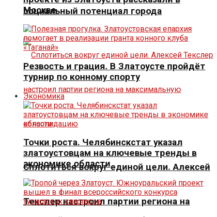
Москве
социальный потенциал города
Резвость и грация. В Златоусте пройдёт
турнир по конному спорту
Экономика
Точки роста. Челябинскстат указал
златоустовцам на ключевые тренды в
экономике области
Сплотиться вокруг единой цели. Алексей
Текслер настроил партии региона на