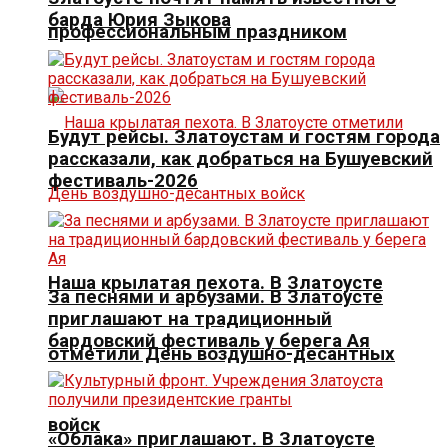
барда Юрия Зыкова
профессиональным праздником
Будут рейсы. Златоустам и гостям города
рассказали, как добраться на Бушуевский
фестиваль-2026
Наша крылатая пехота. В Златоусте
За песнями и арбузами. В Златоусте
приглашают на традиционный
бардовский фестиваль у берега Ая
отметили День воздушно-десантных
войск
«Облака» приглашают. В Златоусте