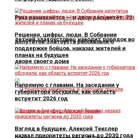
Рука размахнётся — и двор расцветёт. 72-
Решения, цифры, люди. В Собрании
летний златоустовец наводит порядок во
депутатов Златоуста рассказали о
поддержке бойцов, наказах жителей и
планах на будущее
дворе своего дома
Напрямую с главами. На заседании у
губернатора обсудили, как область
встретит 2026 год
Взгляд в будущее. Алексей Текслер
назвал приоритеты региона до 2030 года