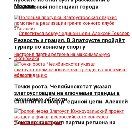
Москве
социальный потенциал города
Резвость и грация. В Златоусте пройдёт
турнир по конному спорту
Экономика
Точки роста. Челябинскстат указал
златоустовцам на ключевые тренды в
экономике области
Сплотиться вокруг единой цели. Алексей
Текслер настроил партии региона на