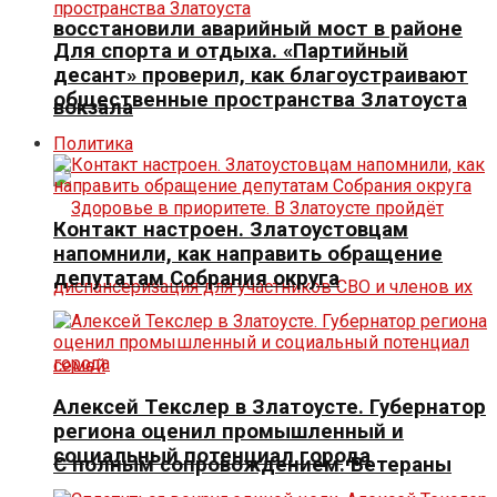
восстановили аварийный мост в районе
Для спорта и отдыха. «Партийный
десант» проверил, как благоустраивают
общественные пространства Златоуста
вокзала
Политика
Контакт настроен. Златоустовцам
напомнили, как направить обращение
депутатам Собрания округа
Алексей Текслер в Златоусте. Губернатор
региона оценил промышленный и
социальный потенциал города
С полным сопровождением. Ветераны