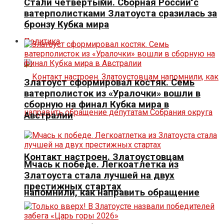
Стали четвертыми. Сборная России с
ватерполистками Златоуста сразилась за
бронзу Кубка мира
Политика
Златоуст сформировал костяк. Семь
ватерполисток из «Уралочки» вошли в
сборную на финал Кубка мира в
Австралии
Контакт настроен. Златоустовцам
Мчась к победе. Легкоатлетка из
Златоуста стала лучшей на двух
престижных стартах
напомнили, как направить обращение