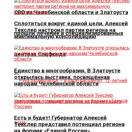
СВО из Челябинской области и Златоуста
Сплотиться вокруг единой цели. Алексей
Текслер настроил партии региона на
прошли лечение в специализированных
максимальную консолидацию
центрах Соцфонда
Единство в многообразии. В Златоусте
открылась выставка, посвящённая
народам Челябинской области
Есть и будет! Губернатор Алексей
Текслер представил потенциал региона
на форуме «Единой России»