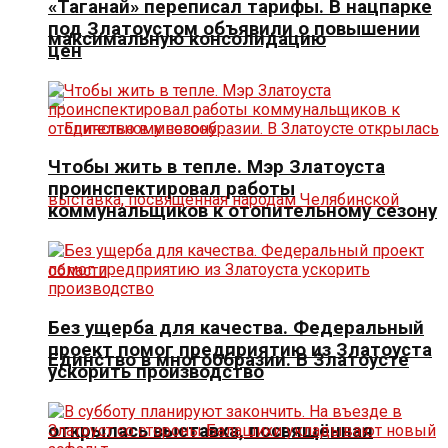
«Таганай» переписал тарифы. В нацпарке
под Златоустом объявили о повышении
максимальную консолидацию
цен
Чтобы жить в тепле. Мэр Златоуста
проинспектировал работы
коммунальщиков к отопительному сезону
Без ущерба для качества. Федеральный
проект помог предприятию из Златоуста
Единство в многообразии. В Златоусте
ускорить производство
открылась выставка, посвящённая