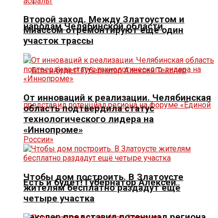
Второй заход. Между Златоустом и
народам Челябинской области
Миассом отремонтируют ещё один
участок трассы
От инноваций к реализации. Челябинская
область подтвердила статус
технологического лидера на
«Иннопроме»
Чтобы дом построить. В Златоусте
Есть и будет! Губернатор Алексей
жителям бесплатно раздадут ещё
четыре участка
Текслер представил потенциал региона