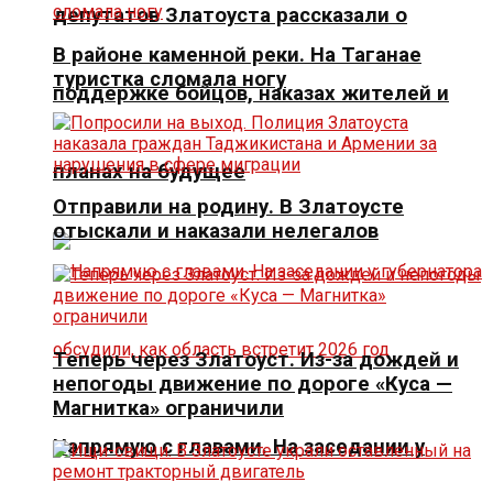
депутатов Златоуста рассказали о
В районе каменной реки. На Таганае
туристка сломала ногу
поддержке бойцов, наказах жителей и
планах на будущее
Отправили на родину. В Златоусте
отыскали и наказали нелегалов
Теперь через Златоуст. Из-за дождей и
непогоды движение по дороге «Куса —
Магнитка» ограничили
Напрямую с главами. На заседании у