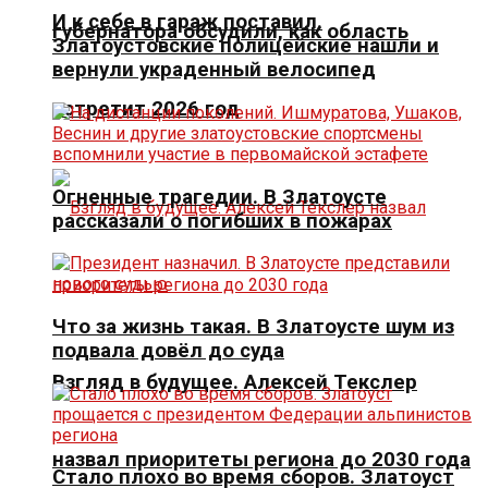
И к себе в гараж поставил.
губернатора обсудили, как область
Златоустовские полицейские нашли и
вернули украденный велосипед
встретит 2026 год
Огненные трагедии. В Златоусте
рассказали о погибших в пожарах
Что за жизнь такая. В Златоусте шум из
подвала довёл до суда
Взгляд в будущее. Алексей Текслер
назвал приоритеты региона до 2030 года
Стало плохо во время сборов. Златоуст