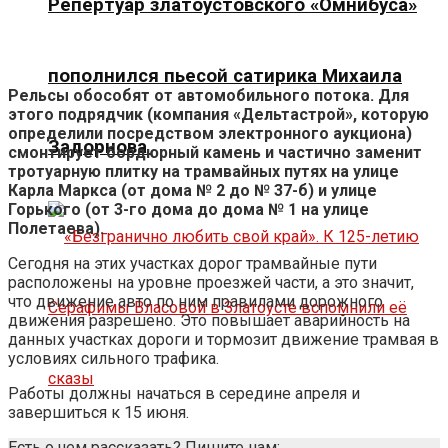
Репертуар златоустовского «Омнибуса»
пополнился пьесой сатирика Михаила
Рельсы обособят от автомобильного потока. Для
этого подрядчик (компания «Дельтастрой», которую
определили посредством электронного аукциона)
Задорнова
смонтирует бордюрный камень и частично заменит
тротуарную плитку на трамвайных путях на улице
Карла Маркса (от дома № 2 до № 37-б) и улице
Горького (от 3-го дома до дома № 1 на улице
Полетаева).
Сегодня на этих участках дорог трамвайные пути
расположены на уровне проезжей части, а это значит,
что движение авто по ним правилами дорожного
движения разрешено. Это повышает аварийность на
данных участках дороги и тормозит движение трамвая в
условиях сильного трафика.
Работы должны начаться в середине апреля и
завершиться к 15 июня.
Есть о чем рассказать? Пишите нам: