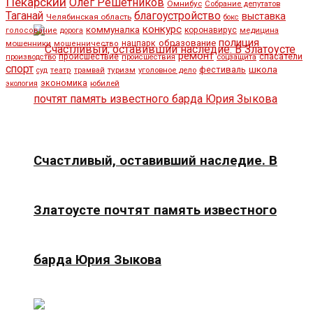
Пекарский
Олег Решетников
Омнибус
Собрание депутатов
Таганай
благоустройство
выставка
Челябинская область
бокс
конкурс
коммуналка
коронавирус
медицина
голосование
дорога
полиция
образование
мошенники
нацпарк
мошенничество
ремонт
спасатели
происшествие
производство
происшествия
соцзащита
спорт
школа
фестиваль
туризм
уголовное дело
суд
театр
трамвай
экономика
юбилей
экология
Счастливый, оставивший наследие. В
Златоусте почтят память известного
барда Юрия Зыкова