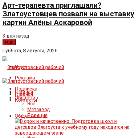
Арт-терапевта приглашали?
Златоустовцев позвали на выставку
картин Алёны Аскаровой
3 дня назад
ЕЩЁ
Суббота, 8 августа, 2026
О нас
Реклама
Подписка
Главная
Главная
Общество
Контакты
Все
Метзавод
Полиция
Общество
Все