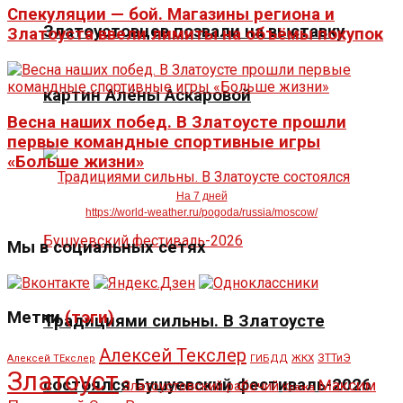
Спекуляции — бой. Магазины региона и
Златоустовцев позвали на выставку
Златоуста ввели лимиты на объёмы покупок
картин Алёны Аскаровой
Весна наших побед. В Златоусте прошли
первые командные спортивные игры
«Больше жизни»
На 7 дней
https://world-weather.ru/pogoda/russia/moscow/
Мы в социальных сетях
Метки
(тэги)
Традициями сильны. В Златоусте
Алексей Текслер
ЖКХ
ЗТТиЭ
Алексей ТЕкслер
ГИБДД
Златоуст
состоялся Бушуевский фестиваль-2026
Максим
Златоустовский рабочий
Кража