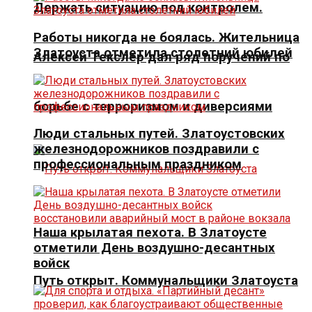
Держать ситуацию под контролем.
Работы никогда не боялась. Жительница
Златоуста отметила столетний юбилей
Алексей Текслер дал ряд поручений по
борьбе с терроризмом и диверсиями
Люди стальных путей. Златоустовских
железнодорожников поздравили с
профессиональным праздником
Наша крылатая пехота. В Златоусте
отметили День воздушно-десантных
войск
Путь открыт. Коммунальщики Златоуста