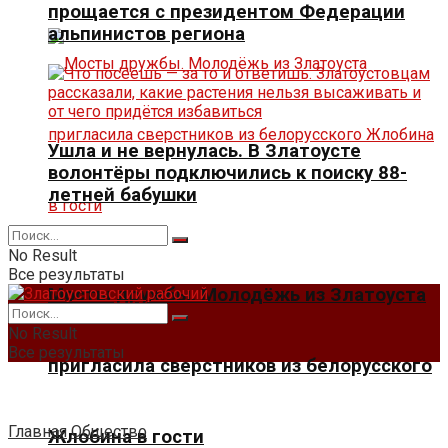
прощается с президентом Федерации
альпинистов региона
Ушла и не вернулась. В Златоусте
волонтёры подключились к поиску 88-
летней бабушки
No Result
Все результаты
Мосты дружбы. Молодёжь из Златоуста
No Result
Все результаты
пригласила сверстников из белорусского
Главная
Общество
Жлобина в гости