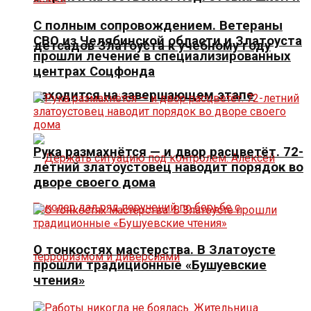
С полным сопровождением. Ветераны
СВО из Челябинской области и Златоуста
детсадов Златоуста к учебному году
прошли лечение в специализированных
центрах Соцфонда
находится на завершающем этапе
Рука размахнётся — и двор расцветёт. 72-
летний златоустовец наводит порядок во
дворе своего дома
О тонкостях мастерства. В Златоусте
прошли традиционные «Бушуевские
чтения»