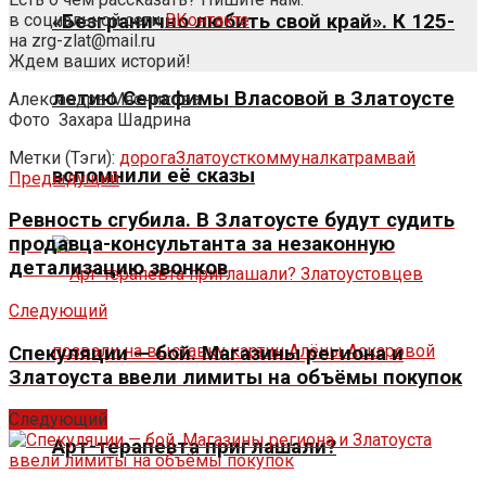
в социальной сети
ВКонтакте
«Безгранично любить свой край». К 125-
на zrg-zlat@mail.ru
Ждем ваших историй!
летию Серафимы Власовой в Златоусте
Александра Мясникова
Фото
Захара Шадрина
Метки (Тэги):
дорога
Златоуст
коммуналка
трамвай
вспомнили её сказы
Предыдущий
Ревность сгубила. В Златоусте будут судить
продавца-консультанта за незаконную
детализацию звонков
Следующий
Спекуляции — бой. Магазины региона и
Златоуста ввели лимиты на объёмы покупок
Следующий
Арт-терапевта приглашали?