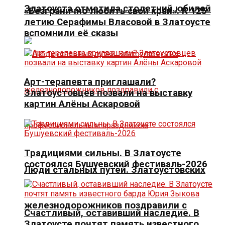
Златоуста отметила столетний юбилей
«Безгранично любить свой край». К 125-
летию Серафимы Власовой в Златоусте
вспомнили её сказы
Арт-терапевта приглашали?
Златоустовцев позвали на выставку
картин Алёны Аскаровой
Традициями сильны. В Златоусте
состоялся Бушуевский фестиваль-2026
Люди стальных путей. Златоустовских
железнодорожников поздравили с
Счастливый, оставивший наследие. В
Златоусте почтят память известного