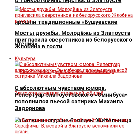
О тонкостях мастерства. В Златоусте
прошли традиционные «Бушуевские
Мосты дружбы. Молодёжь из Златоуста
пригласила сверстников из белорусского
чтения»
Жлобина в гости
Культура
С абсолютным чувством юмора.
Репертуар златоустовского «Омнибуса»
пополнился пьесой сатирика Михаила
Задорнова
Работы никогда не боялась. Жительница