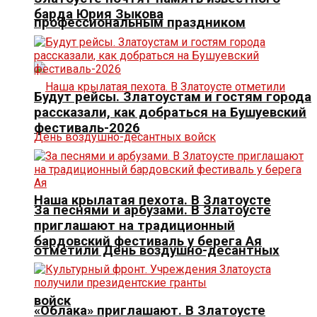
барда Юрия Зыкова
профессиональным праздником
Будут рейсы. Златоустам и гостям города
рассказали, как добраться на Бушуевский
фестиваль-2026
Наша крылатая пехота. В Златоусте
За песнями и арбузами. В Златоусте
приглашают на традиционный
бардовский фестиваль у берега Ая
отметили День воздушно-десантных
войск
«Облака» приглашают. В Златоусте