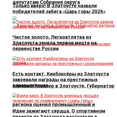
депутатам Собрания округа
Только вверх! В Златоусте назвали
победителей забега «Царь горы 2026»
Чистое золото. Легкоатлетка из
Златоуста заняла первое место на
первенстве России
Есть контакт. Кикбоксёры из Златоуста
завоевали награды на престижных
соревнованиях
Алексей Текслер в Златоусте. Губернатор
региона оценил промышленный и
Идеи зажигают сердца. О спортивном
проекте из Златоуста рассказали в