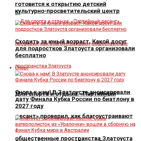
готовится к открытию детский
культурно-просветительский центр
Сходить за юный возраст. Какой досуг
для подростков Златоуста организовали
бесплатно
Спорт
Снова к нам! В Златоусте анонсировали
Для спорта и отдыха. «Партийный
дату Финала Кубка России по биатлону в
2027 году
десант» проверил, как благоустраивают
общественные пространства Златоуста