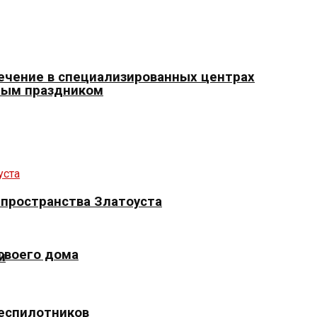
ечение в специализированных центрах
ным праздником
 пространства Златоуста
 своего дома
и
беспилотников