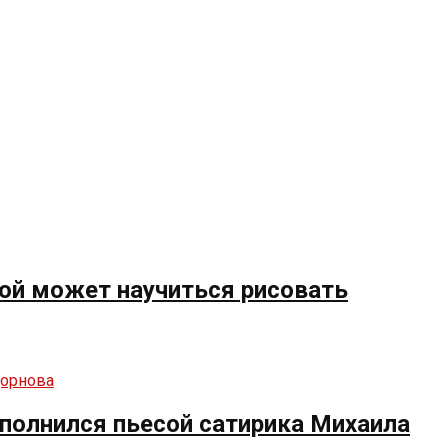
рой может научиться рисовать
полнился пьесой сатирика Михаила