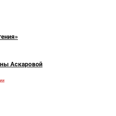
тения»
ёны Аскаровой