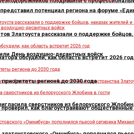
елезнодорожников поздравили с профессиональ
р представил потенциал региона на форуме «Еди
тов Златоуста рассказали о поддержке бойцов,
тили День воздушно-десантных войск
натора обсудили, как область встретит 2026 год
л приоритеты региона до 2030 года
игласила сверстников из белорусского Жлобина
» проверил, как благоустраивают общественные
 златоустовского «Омнибуса» пополнился пьесо