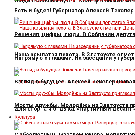
Люди стальных путей. Златоустовских ж
Есть и будет! Губернатор Алексей Тексле
Решения, цифры, люди. В Собрании депута
Наша крылатая пехота. В Златоусте отме
Напрямую с главами. На заседании у губер
Взгляд в будущее. Алексей Текслер назва
Мосты дружбы. Молодёжь из Златоуста пр
Для спорта и отдыха. «Партийный десант
Культура
С абсолютным чувством юмора. Репертуар