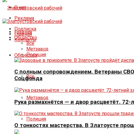
О нас
Реклама
Подписка
Главная
Главная
Общество
Контакты
Все
Метзавод
Полиция
Общество
С полным сопровождением. Ветераны СВО 
Все
Соцфонда
Метзавод
Рука размахнётся — и двор расцветёт. 72-
Полиция
О тонкостях мастерства. В Златоусте про