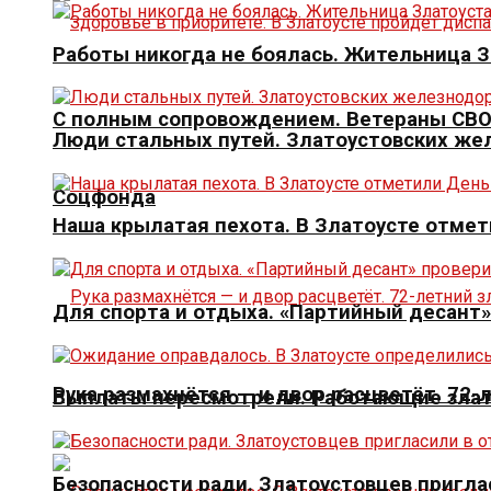
Работы никогда не боялась. Жительница 
С полным сопровождением. Ветераны СВО 
Люди стальных путей. Златоустовских ж
Соцфонда
Наша крылатая пехота. В Златоусте отме
Для спорта и отдыха. «Партийный десант
Рука размахнётся — и двор расцветёт. 72-
Выплаты пересмотрели. Работающие злат
Безопасности ради. Златоустовцев пригла