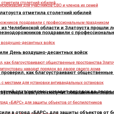
Златоуста отметила столетний юбилей
из Челябинской области и Златоуста прошли л
елезнодорожников поздравили с профессиональ
тили День воздушно-десантных войск
» проверил, как благоустраивают общественные
летний златоустовец наводит порядок во дворе
оустовцы в августе получат повышенные пенси
сили в отряд «БАРС» для защиты объектов от 