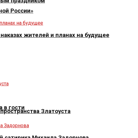
ным праздником
ной России»
 наказах жителей и планах на будущее
 в гости
 пространства Златоуста
й сатирика Михаила Задорнова