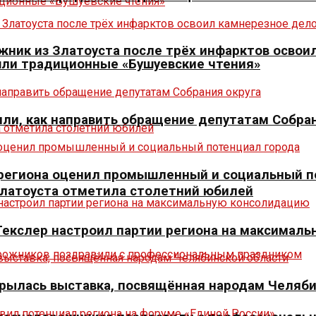
ник из Златоуста после трёх инфарктов освоил
шли традиционные «Бушуевские чтения»
ли, как направить обращение депутатам Собран
р региона оценил промышленный и социальный п
Златоуста отметила столетний юбилей
 Текслер настроил партии региона на максимал
крылась выставка, посвящённая народам Челяб