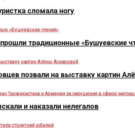
туристка сломала ногу
е прошли традиционные «Бушуевские ч
овцев позвали на выставку картин Ал
ыскали и наказали нелегалов