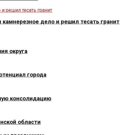
 камнерезное дело и решил тесать гранит
ия округа
отенциал города
ьную консолидацию
инской области