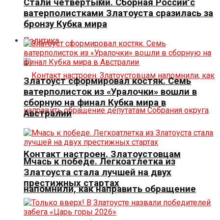
Стали четвертыми. Сборная России с
ватерполистками Златоуста сразилась за
бронзу Кубка мира
Политика
Златоуст сформировал костяк. Семь
ватерполисток из «Уралочки» вошли в
сборную на финал Кубка мира в
Австралии
Контакт настроен. Златоустовцам
Мчась к победе. Легкоатлетка из
Златоуста стала лучшей на двух
престижных стартах
напомнили, как направить обращение