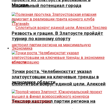
Москве
социальный потенциал города
Резвость и грация. В Златоусте пройдёт
турнир по конному спорту
Экономика
Точки роста. Челябинскстат указал
златоустовцам на ключевые тренды в
экономике области
Сплотиться вокруг единой цели. Алексей
Текслер настроил партии региона на