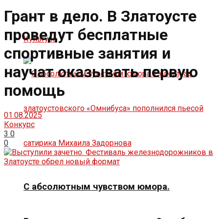
Грант в дело. В Златоусте
проведут бесплатные
Культура
спортивные занятия и
научат оказывать первую
помощь
01.08.2025
Конкурс
3
0
0
С абсолютным чувством юмора.