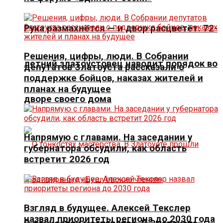
Рука размахнётся — и двор расцветёт. 72-
Решения, цифры, люди. В Собрании
летний златоустовец наводит порядок во
депутатов Златоуста рассказали о
поддержке бойцов, наказах жителей и
планах на будущее
дворе своего дома
Напрямую с главами. На заседании у
губернатора обсудили, как область
встретит 2026 год
Взгляд в будущее. Алексей Текслер
назвал приоритеты региона до 2030 года