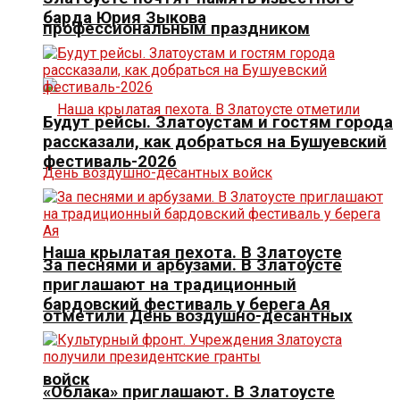
барда Юрия Зыкова
профессиональным праздником
Будут рейсы. Златоустам и гостям города
рассказали, как добраться на Бушуевский
фестиваль-2026
Наша крылатая пехота. В Златоусте
За песнями и арбузами. В Златоусте
приглашают на традиционный
бардовский фестиваль у берега Ая
отметили День воздушно-десантных
войск
«Облака» приглашают. В Златоусте