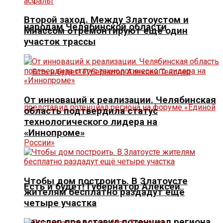
Второй заход. Между Златоустом и
народам Челябинской области
Миассом отремонтируют ещё один
участок трассы
От инноваций к реализации. Челябинская
область подтвердила статус
технологического лидера на
«Иннопроме»
Чтобы дом построить. В Златоусте
Есть и будет! Губернатор Алексей
жителям бесплатно раздадут ещё
четыре участка
Текслер представил потенциал региона