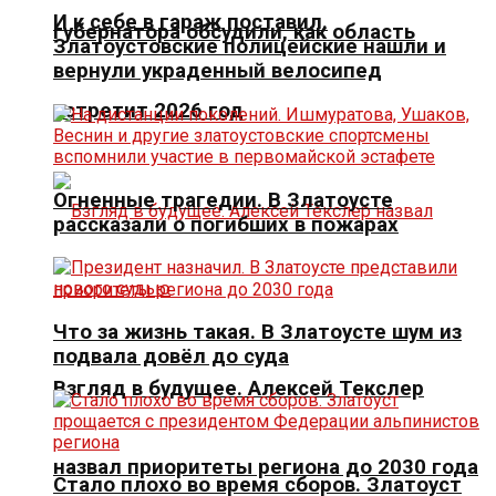
И к себе в гараж поставил.
губернатора обсудили, как область
Златоустовские полицейские нашли и
вернули украденный велосипед
встретит 2026 год
Огненные трагедии. В Златоусте
рассказали о погибших в пожарах
Что за жизнь такая. В Златоусте шум из
подвала довёл до суда
Взгляд в будущее. Алексей Текслер
назвал приоритеты региона до 2030 года
Стало плохо во время сборов. Златоуст