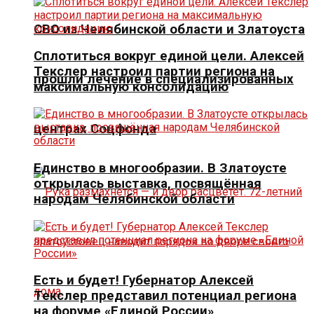
СВО из Челябинской области и Златоуста
Сплотиться вокруг единой цели. Алексей
Текслер настроил партии региона на
прошли лечение в специализированных
максимальную консолидацию
центрах Соцфонда
Единство в многообразии. В Златоусте
открылась выставка, посвящённая
народам Челябинской области
Есть и будет! Губернатор Алексей
Текслер представил потенциал региона
на форуме «Единой России»