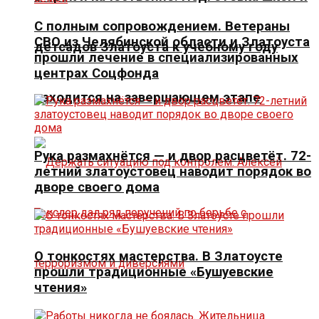
С полным сопровождением. Ветераны
СВО из Челябинской области и Златоуста
детсадов Златоуста к учебному году
прошли лечение в специализированных
центрах Соцфонда
находится на завершающем этапе
Рука размахнётся — и двор расцветёт. 72-
летний златоустовец наводит порядок во
дворе своего дома
О тонкостях мастерства. В Златоусте
прошли традиционные «Бушуевские
чтения»