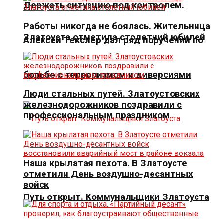
Держать ситуацию под контролем.
Работы никогда не боялась. Жительница
Златоуста отметила столетний юбилей
Алексей Текслер дал ряд поручений по
борьбе с терроризмом и диверсиями
Люди стальных путей. Златоустовских
железнодорожников поздравили с
профессиональным праздником
Наша крылатая пехота. В Златоусте
отметили День воздушно-десантных
войск
Путь открыт. Коммунальщики Златоуста