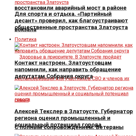
восстановили аварийный мост в районе
Для спорта и отдыха. «Партийный
десант» проверил, как благоустраивают
общественные пространства Златоуста
вокзала
Политика
Контакт настроен. Златоустовцам
напомнили, как направить обращение
депутатам Собрания округа
Алексей Текслер в Златоусте. Губернатор
региона оценил промышленный и
социальный потенциал города
С полным сопровождением. Ветераны