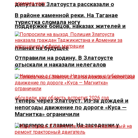
депутатов Златоуста рассказали о
В районе каменной реки. На Таганае
туристка сломала ногу
поддержке бойцов, наказах жителей и
планах на будущее
Отправили на родину. В Златоусте
отыскали и наказали нелегалов
Теперь через Златоуст. Из-за дождей и
непогоды движение по дороге «Куса —
Магнитка» ограничили
Напрямую с главами. На заседании у