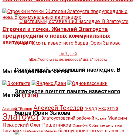
Строчки и точки. Жителей Златоуста
предупредили о новых коммунальных
квитанциях
На 7 дней
https://world-weather.ru/pogoda/russia/moscow/
Счастливый, оставивший наследие. В
Мы в социальных сетях
Златоусте почтят память известного
Метки
(тэги)
Алексей Текслер
ЖКХ
ЗТТиЭ
Алексей ТЕкслер
ГИБДД
барда Юрия Зыкова
Златоуст
Максим
Златоустовский рабочий
Кража
Пекарский
Олег Решетников
Омнибус
Собрание депутатов
Таганай
благоустройство
выставка
Челябинская область
бокс