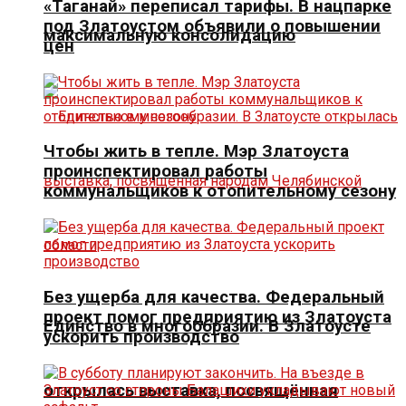
«Таганай» переписал тарифы. В нацпарке
под Златоустом объявили о повышении
максимальную консолидацию
цен
Чтобы жить в тепле. Мэр Златоуста
проинспектировал работы
коммунальщиков к отопительному сезону
Без ущерба для качества. Федеральный
проект помог предприятию из Златоуста
Единство в многообразии. В Златоусте
ускорить производство
открылась выставка, посвящённая