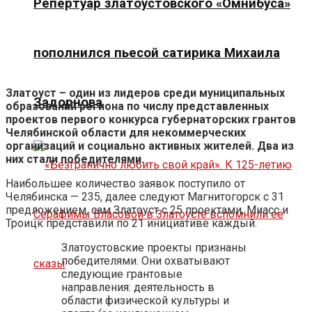
Репертуар златоустовского «Омнибуса»
пополнился пьесой сатирика Михаила
Златоуст – один из лидеров среди муниципальных
Задорнова
образований региона по числу представленных
проектов первого конкурса губернаторских грантов
Челябинской области для некоммерческих
организаций и социально активных жителей. Два из
них стали победителями.
Наибольшее количество заявок поступило от
Челябинска — 235, далее следуют Магнитогорск с 31
предложением, сам Златоуст с 25 проектами, Миасс и
Троицк представили по 21 инициативе каждый.
Златоустовские проекты признаны
победителями. Они охватывают
следующие грантовые
направления: деятельность в
области физической культуры и