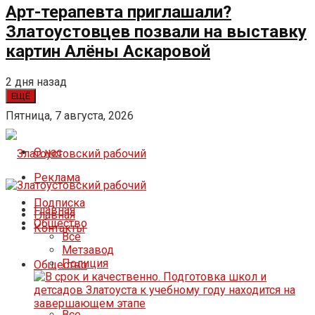
Арт-терапевта приглашали?
Златоустовцев позвали на выставку
картин Алёны Аскаровой
2 дня назад
ЕЩЁ
Пятница, 7 августа, 2026
О нас
Реклама
Подписка
Главная
Главная
Общество
Контакты
Все
Метзавод
Полиция
Общество
Все