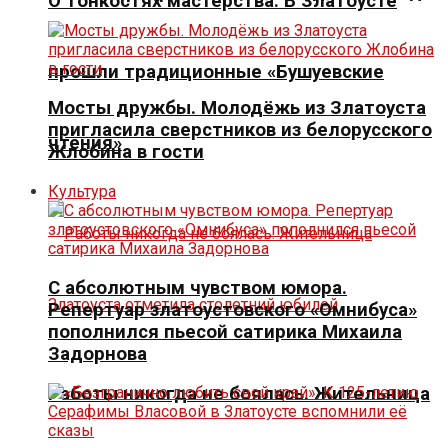
О тонкостях мастерства. В Златоусте
прошли традиционные «Бушуевские
Мосты дружбы. Молодёжь из Златоуста
пригласила сверстников из белорусского
чтения»
Жлобина в гости
Культура
С абсолютным чувством юмора.
Репертуар златоустовского «Омнибуса»
пополнился пьесой сатирика Михаила
Задорнова
Работы никогда не боялась. Жительница