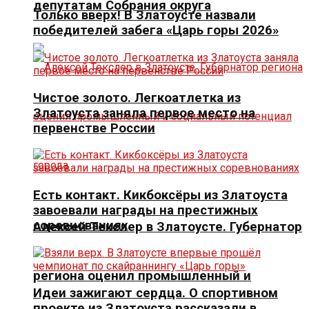
депутатам Собрания округа
Только вверх! В Златоусте назвали
победителей забега «Царь горы 2026»
Чистое золото. Легкоатлетка из
Златоуста заняла первое место на
первенстве России
Есть контакт. Кикбоксёры из Златоуста
завоевали награды на престижных
соревнованиях
Алексей Текслер в Златоусте. Губернатор
региона оценил промышленный и
Идеи зажигают сердца. О спортивном
проекте из Златоуста рассказали в