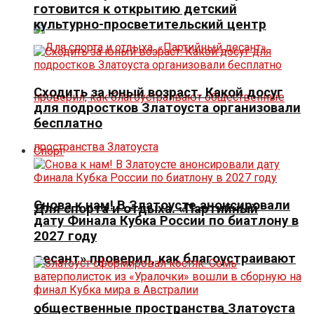
готовится к открытию детский
культурно-просветительский центр
Сходить за юный возраст. Какой досуг
для подростков Златоуста организовали
бесплатно
Спорт
Снова к нам! В Златоусте анонсировали
Для спорта и отдыха. «Партийный
дату Финала Кубка России по биатлону в
2027 году
десант» проверил, как благоустраивают
общественные пространства Златоуста