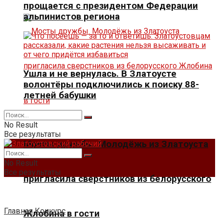
прощается с президентом Федерации
альпинистов региона
Ушла и не вернулась. В Златоусте
волонтёры подключились к поиску 88-
летней бабушки
No Result
Все результаты
Мосты дружбы. Молодёжь из Златоуста
No Result
Все результаты
пригласила сверстников из белорусского
Главная
Конкурс
Жлобина в гости