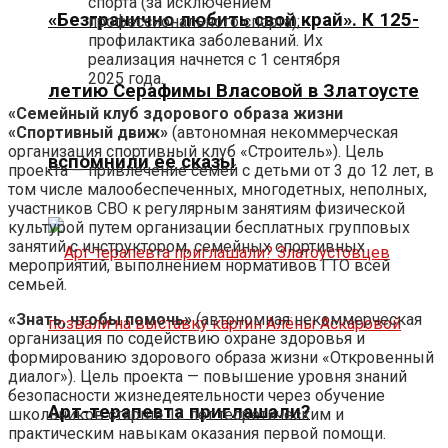
спорта (за исключением
«Безгранично любить свой край». К 125-
профессионального спорта);
профилактика заболеваний. Их
реализация начнется с 1 сентября
2025 года.
летию Серафимы Власовой в Златоусте
«Семейный клуб здорового образа жизни
«Спортивный движ»
(автономная некоммерческая
организация спортивный клуб «Строитель»). Цель
вспомнили её сказы
проекта — привлечение семей с детьми от 3 до 12 лет, в
том числе малообеспеченных, многодетных, неполных,
участников СВО к регулярным занятиям физической
культурой путем организации бесплатных групповых
занятий с инструктором, семейных спортивных
мероприятий, выполнением нормативов ГТО всей
семьей.
«Знать, чтобы помочь»
(автономная некоммерческая
организация по содействию охране здоровья и
формированию здорового образа жизни «Откровенный
диалог»). Цель проекта — повышение уровня знаний
безопасности жизнедеятельности через обучение
Арт-терапевта приглашали?
школьников старше 12 лет теоретическим и
практическим навыкам оказания первой помощи.