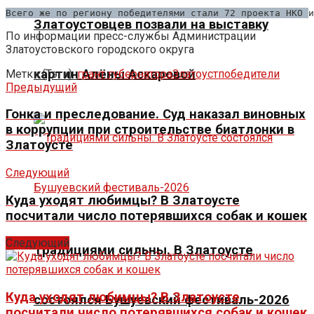
Всего же по региону победителями стали 72 проекта НКО и
Златоустовцев позвали на выставку
По информации пресс-службы Администрации
Златоустовского городского округа
картин Алёны Аскаровой
Метки (Тэги):
грант губернатора
Златоуст
победители
Предыдущий
Гонка и преследование. Суд наказал виновных
в коррупции при строительстве биатлонки в
Златоусте
Следующий
Куда уходят любимцы? В Златоусте
посчитали число потерявшихся собак и кошек
Следующий
Традициями сильны. В Златоусте
Куда уходят любимцы? В Златоусте
состоялся Бушуевский фестиваль-2026
посчитали число потерявшихся собак и кошек