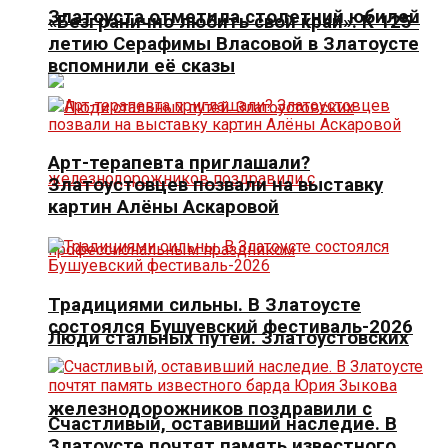
Златоуста отметила столетний юбилей
«Безгранично любить свой край». К 125-
летию Серафимы Власовой в Златоусте
вспомнили её сказы
Арт-терапевта приглашали?
Златоустовцев позвали на выставку
картин Алёны Аскаровой
Традициями сильны. В Златоусте
состоялся Бушуевский фестиваль-2026
Люди стальных путей. Златоустовских
железнодорожников поздравили с
Счастливый, оставивший наследие. В
Златоусте почтят память известного